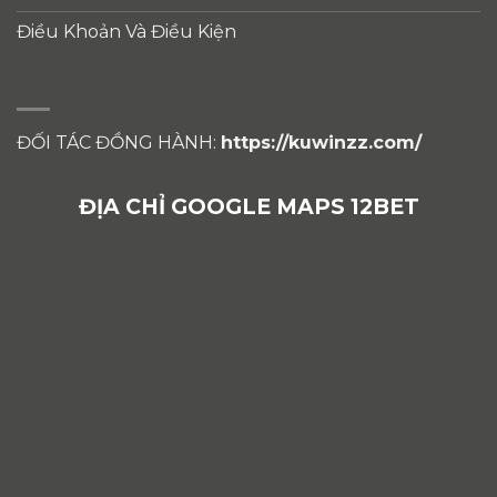
Điều Khoản Và Điều Kiện
ĐỐI TÁC ĐỒNG HÀNH:
https://kuwinzz.com/
ĐỊA CHỈ GOOGLE MAPS 12BET