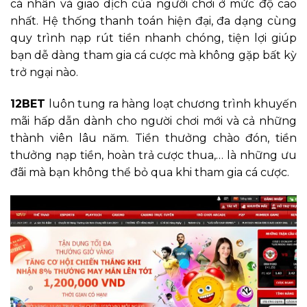
cá nhân và giao dịch của người chơi ở mức độ cao
nhất. Hệ thống thanh toán hiện đại, đa dạng cùng
quy trình nạp rút tiền nhanh chóng, tiện lợi giúp
bạn dễ dàng tham gia cá cược mà không gặp bất kỳ
trở ngại nào.
12BET
luôn tung ra hàng loạt chương trình khuyến
mãi hấp dẫn dành cho người chơi mới và cả những
thành viên lâu năm. Tiền thưởng chào đón, tiền
thưởng nạp tiền, hoàn trả cược thua,… là những ưu
đãi mà bạn không thể bỏ qua khi tham gia cá cược.