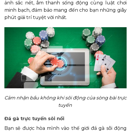
ảnh sắc nét, âm thanh sống động cùng luật chơi
minh bạch, đảm bảo mang đến cho bạn những giây
phút giải trí tuyệt vời nhất.
Cảm nhận bầu không khí sôi động của sòng bài trực
tuyến
Đá gà trực tuyến sôi nổi
Bạn sẽ được hòa mình vào thế giới đá gà sôi động