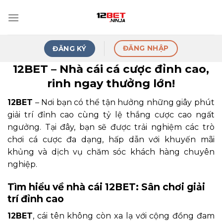
Skip
to
content
ĐĂNG NHẬP
ĐĂNG KÝ
12BET – Nhà cái cá cược đỉnh cao,
rinh ngay thưởng lớn!
12BET
– Nơi bạn có thể tận hưởng những giây phút
giải trí đỉnh cao cùng tỷ lệ thắng cược cao ngất
ngưởng. Tại đây, bạn sẽ được trải nghiệm các trò
chơi cá cược đa dạng, hấp dẫn với khuyến mãi
khủng và dịch vụ chăm sóc khách hàng chuyên
nghiệp.
Tìm hiểu về nhà cái 12BET: Sân chơi giải
trí đỉnh cao
12BET
, cái tên không còn xa lạ với cộng đồng đam