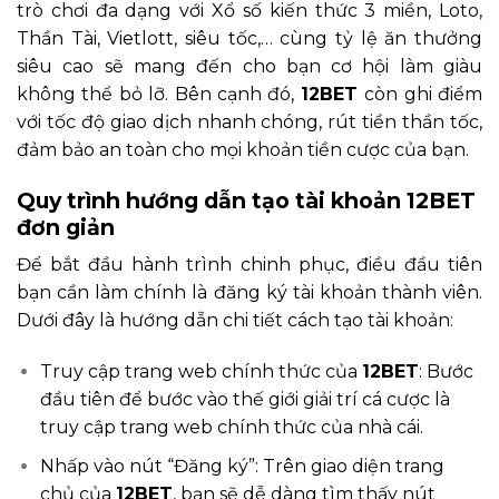
trò chơi đa dạng với Xổ số kiến thức 3 miền, Loto,
Thần Tài, Vietlott, siêu tốc,… cùng tỷ lệ ăn thưởng
siêu cao sẽ mang đến cho bạn cơ hội làm giàu
không thể bỏ lỡ. Bên cạnh đó,
12BET
còn ghi điểm
với tốc độ giao dịch nhanh chóng, rút tiền thần tốc,
đảm bảo an toàn cho mọi khoản tiền cược của bạn.
Quy trình hướng dẫn tạo tài khoản 12BET
đơn giản
Để bắt đầu hành trình chinh phục, điều đầu tiên
bạn cần làm chính là đăng ký tài khoản thành viên.
Dưới đây là hướng dẫn chi tiết cách tạo tài khoản:
Truy cập trang web chính thức của
12BET
: Bước
đầu tiên để bước vào thế giới giải trí cá cược là
truy cập trang web chính thức của nhà cái.
Nhấp vào nút “Đăng ký”: Trên giao diện trang
chủ của
12BET
, bạn sẽ dễ dàng tìm thấy nút