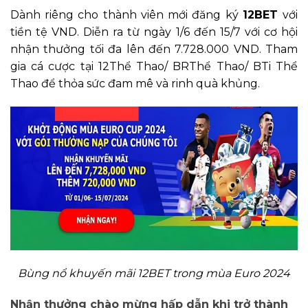
Dành riêng cho thành viên mới đăng ký
12BET
với
tiền tệ VND. Diễn ra từ ngày 1/6 đến 15/7 với cơ hội
nhận thưởng tối đa lên đến 7.728.000 VND. Tham
gia cá cược tại 12Thể Thao/ BRThể Thao/ BTi Thể
Thao để thỏa sức đam mê và rinh quà khủng.
Bùng nổ khuyến mãi 12BET trong mùa Euro 2024
Nhận thưởng chào mừng hấp dẫn khi trở thành