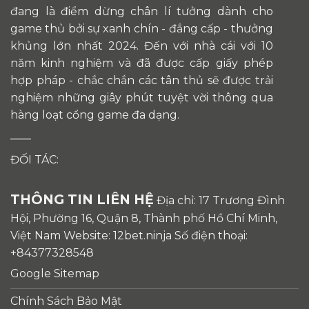
đang là điểm dừng chân lí tưởng dành cho
game thủ bởi sự xanh chín - đẳng cấp - thưởng
khủng lớn nhất 2024. Đến với nhà cái với 10
năm kinh nghiệm và đã được cấp giấy phép
hợp pháp - chắc chắn các tân thủ sẽ được trải
nghiệm những giây phút tuyệt vời thông qua
hàng loạt cổng game đa dạng.
ĐỐI TÁC:
THÔNG TIN LIÊN HỆ
Địa chỉ: 17 Trương Đình
Hội, Phường 16, Quận 8, Thành phố Hồ Chí Minh,
Việt Nam Website: 12bet.ninja Số điện thoại:
+84377328548
Google Sitemap
Chính Sách Bảo Mật