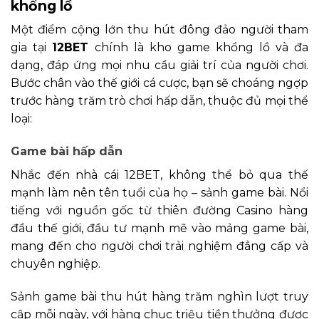
khổng lồ
Một điểm cộng lớn thu hút đông đảo người tham
gia tại
12BET
chính là kho game khổng lồ và đa
dạng, đáp ứng mọi nhu cầu giải trí của người chơi.
Bước chân vào thế giới cá cược, bạn sẽ choáng ngợp
trước hàng trăm trò chơi hấp dẫn, thuộc đủ mọi thể
loại:
Game bài hấp dẫn
Nhắc đến nhà cái 12BET, không thể bỏ qua thế
mạnh làm nên tên tuổi của họ – sảnh game bài. Nổi
tiếng với nguồn gốc từ thiên đường Casino hàng
đầu thế giới, đầu tư mạnh mẽ vào mảng game bài,
mang đến cho người chơi trải nghiệm đẳng cấp và
chuyên nghiệp.
Sảnh game bài thu hút hàng trăm nghìn lượt truy
cập mỗi ngày, với hàng chục triệu tiền thưởng được