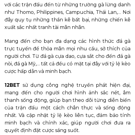
với các trận đấu đến từ những trường gà lừng danh
như Thomo, Philippines, Campuchia, Thái Lan,… Nơi
đây quy tụ những thần kê bất bại, những chiến kê
xuất sắc nhất tranh tài mãn nhãn.
Mang đến cho bạn đa dạng các hình thức đá gà
trực tuyến để thỏa mãn mọi nhu cầu, sở thích của
người chơi. Từ đá gà cựa dao, cựa sắt cho đến đá gà
nòi, đá gà Mỹ,… tất cả đều có mặt tại đây với tỷ lệ kèo
cược hấp dẫn và minh bạch.
12BET
sử dụng công nghệ truyền phát hiện đại,
mang đến cho người chơi hình ảnh sắc nét, âm
thanh sống động, giúp bạn theo dõi từng diễn biến
của trận đấu một cách chân thực và sống động
nhất. Và cập nhật tỷ lệ kèo liên tục, đảm bảo tính
minh bạch và chính xác, giúp người chơi đưa ra
quyết định đặt cược sáng suốt.