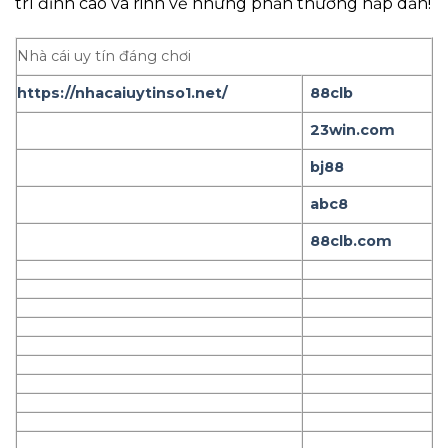
trí đỉnh cao và rinh về những phần thưởng hấp dẫn!
Nhà cái uy tín đáng chơi
https://nhacaiuytinso1.net/
88clb
23win.com
bj88
abc8
88clb.com