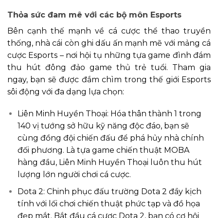
Thỏa sức đam mê với các bộ môn Esports
Bên cạnh thế mạnh về cá cược thể thao truyền
thống, nhà cái còn ghi dấu ấn mạnh mẽ với mảng cá
cược Esports – nơi hội tụ những tựa game đình đám
thu hút đông đảo game thủ trẻ tuổi. Tham gia
ngay, bạn sẽ được đắm chìm trong thế giới Esports
sôi động với đa dạng lựa chọn:
Liên Minh Huyền Thoại: Hóa thân thành 1 trong
140 vị tướng sở hữu kỹ năng độc đáo, bạn sẽ
cùng đồng đội chiến đấu để phá hủy nhà chính
đối phương. Là tựa game chiến thuật MOBA
hàng đầu, Liên Minh Huyền Thoại luôn thu hút
lượng lớn người chơi cá cược.
Dota 2: Chinh phục đấu trường Dota 2 đầy kịch
tính với lối chơi chiến thuật phức tạp và đồ họa
đẹp mắt. Bắt đầu cá cược Dota 2, bạn có cơ hội