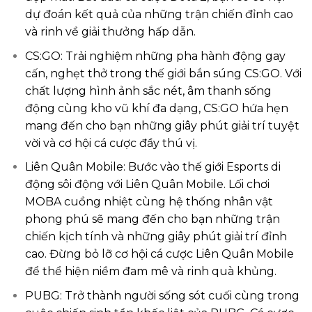
dự đoán kết quả của những trận chiến đỉnh cao
và rinh về giải thưởng hấp dẫn.
CS:GO: Trải nghiệm những pha hành động gay
cấn, nghẹt thở trong thế giới bắn súng CS:GO. Với
chất lượng hình ảnh sắc nét, âm thanh sống
động cùng kho vũ khí đa dạng, CS:GO hứa hẹn
mang đến cho bạn những giây phút giải trí tuyệt
vời và cơ hội cá cược đầy thú vị.
Liên Quân Mobile: Bước vào thế giới Esports di
động sôi động với Liên Quân Mobile. Lối chơi
MOBA cuồng nhiệt cùng hệ thống nhân vật
phong phú sẽ mang đến cho bạn những trận
chiến kịch tính và những giây phút giải trí đỉnh
cao. Đừng bỏ lỡ cơ hội cá cược Liên Quân Mobile
để thể hiện niềm đam mê và rinh quà khủng.
PUBG: Trở thành người sống sót cuối cùng trong