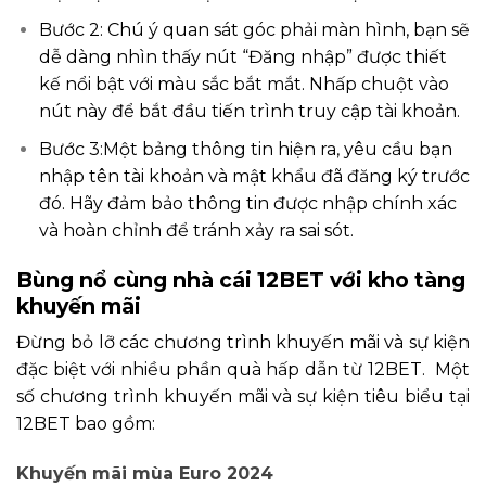
Bước 2: Chú ý quan sát góc phải màn hình, bạn sẽ
dễ dàng nhìn thấy nút “Đăng nhập” được thiết
kế nổi bật với màu sắc bắt mắt. Nhấp chuột vào
nút này để bắt đầu tiến trình truy cập tài khoản.
Bước 3:Một bảng thông tin hiện ra, yêu cầu bạn
nhập tên tài khoản và mật khẩu đã đăng ký trước
đó. Hãy đảm bảo thông tin được nhập chính xác
và hoàn chỉnh để tránh xảy ra sai sót.
Bùng nổ cùng nhà cái 12BET với kho tàng
khuyến mãi
Đừng bỏ lỡ các chương trình khuyến mãi và sự kiện
đặc biệt với nhiều phần quà hấp dẫn từ 12BET. Một
số chương trình khuyến mãi và sự kiện tiêu biểu tại
12BET bao gồm:
Khuyến mãi mùa Euro 2024