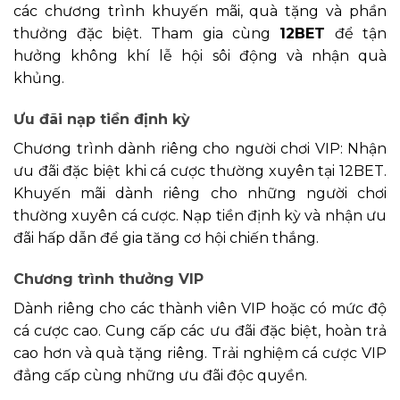
các chương trình khuyến mãi, quà tặng và phần
thưởng đặc biệt. Tham gia cùng
12BET
để tận
hưởng không khí lễ hội sôi động và nhận quà
khủng.
Ưu đãi nạp tiền định kỳ
Chương trình dành riêng cho người chơi VIP: Nhận
ưu đãi đặc biệt khi cá cược thường xuyên tại 12BET.
Khuyến mãi dành riêng cho những người chơi
thường xuyên cá cược. Nạp tiền định kỳ và nhận ưu
đãi hấp dẫn để gia tăng cơ hội chiến thắng.
Chương trình thưởng VIP
Dành riêng cho các thành viên VIP hoặc có mức độ
cá cược cao. Cung cấp các ưu đãi đặc biệt, hoàn trả
cao hơn và quà tặng riêng. Trải nghiệm cá cược VIP
đẳng cấp cùng những ưu đãi độc quyền.