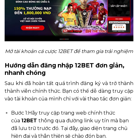
Mở tài khoản cá cược 12BET để tham gia trải nghiệm
Hướng dẫn đăng nhập 12BET đơn giản,
nhanh chóng
Sau khi đã hoàn tất quá trình đăng ký và trở thành
thành viên chính thức. Bạn có thể dễ dàng truy cập
vào tài khoản của mình chỉ với vài thao tác đơn giản:
Bước 1:Hãy truy cập trang web chính thức
của
12BET
thông qua đường link uy tín mà bạn
đã lưu trữ trước đó. Tại đây, giao diện trang chủ
hiện đại và thân thiện sẽ chào đón bạn.