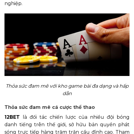
nghiệp.
Thỏa sức đam mê với kho game bài đa dạng và hấp
dẫn
Thỏa sức đam mê cá cược thể thao
12BET
là đối tác chiến lược của nhiều đội bóng
danh tiếng trên thế giới, sở hữu bản quyền phát
sóng trực tiếp hàng trăm trận cầu đỉnh cao. Tham