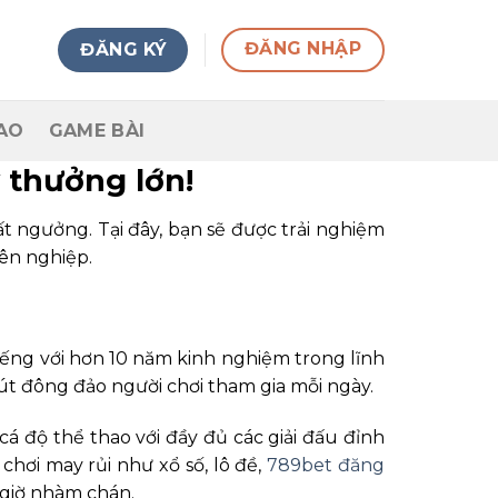
ĐĂNG NHẬP
ĐĂNG KÝ
AO
GAME BÀI
y thưởng lớn!
t ngưởng. Tại đây, bạn sẽ được trải nghiệm
ên nghiệp.
tiếng với hơn 10 năm kinh nghiệm trong lĩnh
út đông đảo người chơi tham gia mỗi ngày.
cá độ thể thao với đầy đủ các giải đấu đỉnh
chơi may rủi như xổ số, lô đề,
789bet đăng
giờ nhàm chán.