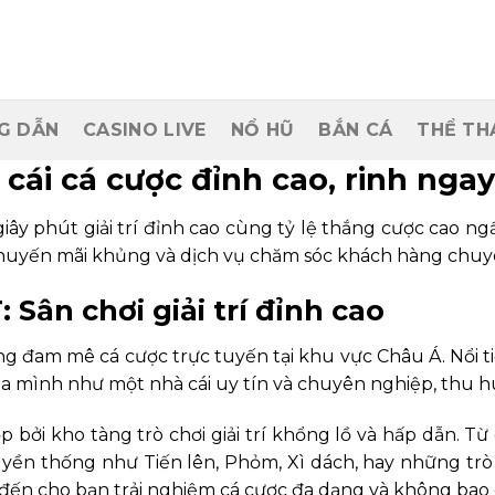
G DẪN
CASINO LIVE
NỔ HŨ
BẮN CÁ
THỂ TH
cái cá cược đỉnh cao, rinh nga
ây phút giải trí đỉnh cao cùng tỷ lệ thắng cược cao ngấ
 khuyến mãi khủng và dịch vụ chăm sóc khách hàng chuy
 Sân chơi giải trí đỉnh cao
ồng đam mê cá cược trực tuyến tại khu vực Châu Á. Nổi 
ủa mình như một nhà cái uy tín và chuyên nghiệp, thu h
 bởi kho tàng trò chơi giải trí khổng lồ và hấp dẫn. Từ 
uyền thống như Tiến lên, Phỏm, Xì dách, hay những trò 
ến cho bạn trải nghiệm cá cược đa dạng và không bao 