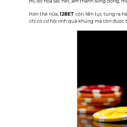
mỉ, đồ họa sắc nét, âm thanh sống động, m
Hơn thế nữa,
12BET
còn liên tục tung ra 
chỉ có cơ hội rinh quà khủng mà còn được