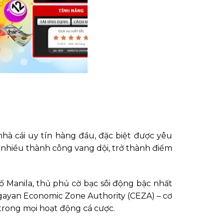
hà cái uy tín hàng đầu, đặc biệt được yêu
 nhiều thành công vang dội, trở thành điểm
hố Manila, thủ phủ cờ bạc sôi động bậc nhất
gayan Economic Zone Authority (CEZA) – cơ
 trong mọi hoạt động cá cược.