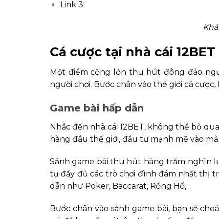
Link 3:
Khá
Cá cược tại nhà cái 12BE
Một điểm cộng lớn thu hút đông đảo ngư
người chơi. Bước chân vào thế giới cá cược
Game bài hấp dẫn
Nhắc đến nhà cái 12BET, không thể bỏ qua 
hàng đầu thế giới, đầu tư mạnh mẽ vào mả
Sảnh game bài thu hút hàng trăm nghìn lượ
tụ đầy đủ các trò chơi đình đám nhất thị 
dẫn như Poker, Baccarat, Rồng Hổ,…
Bước chân vào sảnh game bài, bạn sẽ choá