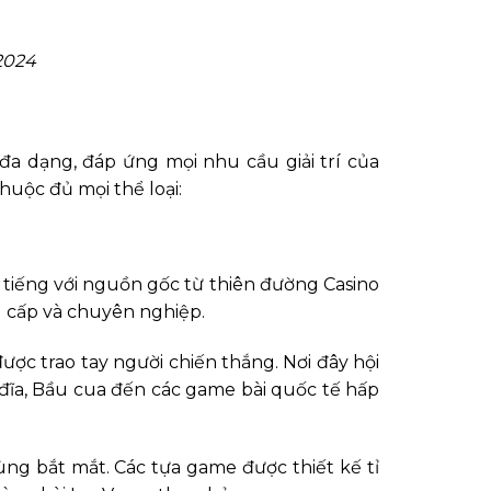
2024
đa dạng, đáp ứng mọi nhu cầu giải trí của
huộc đủ mọi thể loại:
 tiếng với nguồn gốc từ thiên đường Casino
 cấp và chuyên nghiệp.
ợc trao tay người chiến thắng. Nơi đây hội
 đĩa, Bầu cua đến các game bài quốc tế hấp
ng bắt mắt. Các tựa game được thiết kế tỉ