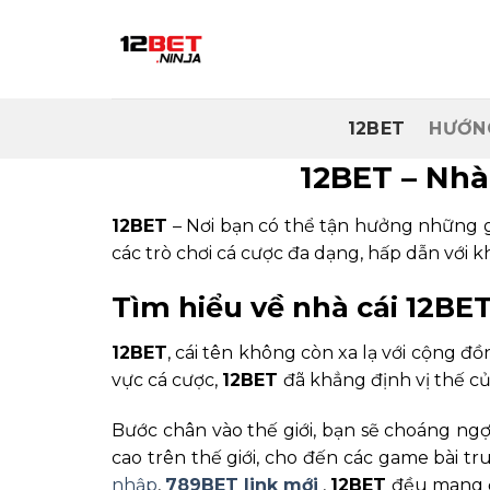
Skip
to
content
12BET
HƯỚN
12BET – Nhà 
12BET
– Nơi bạn có thể tận hưởng những gi
các trò chơi cá cược đa dạng, hấp dẫn với
Tìm hiểu về nhà cái 12BET:
12BET
, cái tên không còn xa lạ với cộng đ
vực cá cược,
12BET
đã khẳng định vị thế c
Bước chân vào thế giới, bạn sẽ choáng ngợp
cao trên thế giới, cho đến các game bài tr
nhập
,
789BET link mới
,
12BET
đều mang đ