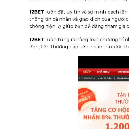
12BET
luôn đặt uy tín và sự minh bạch lê
thông tin cá nhân và giao dịch của người 
chóng, tiện lợi giúp bạn dễ dàng tham gia 
12BET
luôn tung ra hàng loạt chương trì
đón, tiền thưởng nạp tiền, hoàn trả cược t