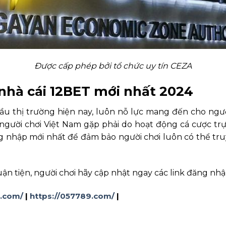
Được cấp phép bởi tổ chức uy tín CEZA
nhà cái 12BET mới nhất 2024
u thị trường hiện nay, luôn nỗ lực mang đến cho người 
người chơi Việt Nam gặp phải do hoạt động cá cược t
g nhập mới nhất để đảm bảo người chơi luôn có thể tru
ận tiện, người chơi hãy cập nhật ngay các link đăng nh
p.com/
|
https://057789.com/
|