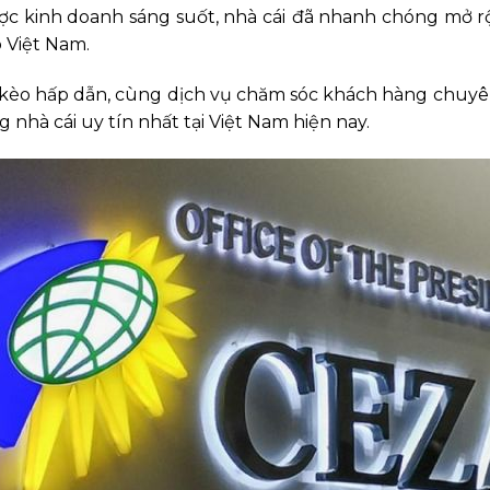
ợc kinh doanh sáng suốt, nhà cái
đã nhanh chóng mở rộ
ó Việt Nam.
ệ kèo hấp dẫn, cùng dịch vụ chăm sóc khách hàng chuyê
 nhà cái uy tín nhất tại Việt Nam hiện nay.