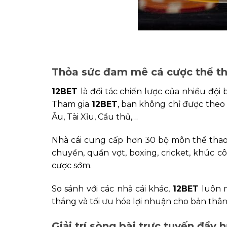
Thỏa sức đam mê cá cược thể t
12BET
là đối tác chiến lược của nhiều đội
Tham gia
12BET
, bạn không chỉ được theo
Âu, Tài Xỉu, Cầu thủ,…
Nhà cái cung cấp hơn 30 bộ môn thể thao 
chuyền, quần vợt, boxing, cricket, khúc c
cược sớm.
So sánh với các nhà cái khác,
12BET
luôn 
thắng và tối ưu hóa lợi nhuận cho bản thân
Giải trí sòng bài trực tuyến đầy