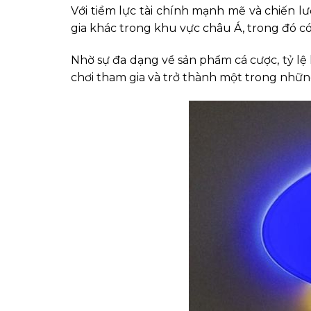
Với tiềm lực tài chính mạnh mẽ và chiến lư
gia khác trong khu vực châu Á, trong đó c
Nhờ sự đa dạng về sản phẩm cá cược, tỷ l
chơi tham gia và trở thành một trong những