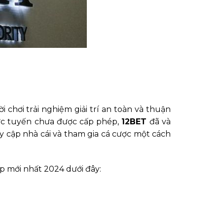
chơi trải nghiệm giải trí an toàn và thuận
rực tuyến chưa được cấp phép,
12BET
đã và
y cập nhà cái và tham gia cá cược một cách
ập mới nhất 2024 dưới đây: