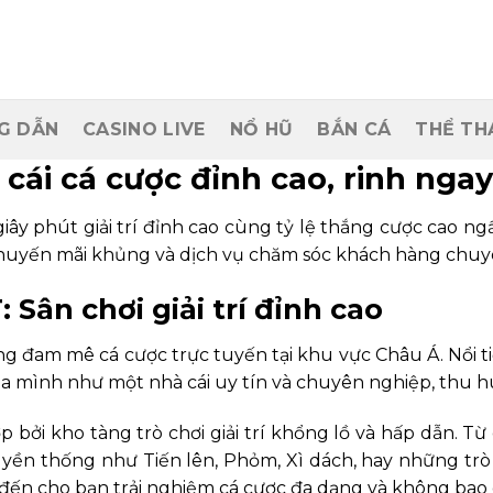
G DẪN
CASINO LIVE
NỔ HŨ
BẮN CÁ
THỂ TH
cái cá cược đỉnh cao, rinh nga
ây phút giải trí đỉnh cao cùng tỷ lệ thắng cược cao ngấ
 khuyến mãi khủng và dịch vụ chăm sóc khách hàng chuy
 Sân chơi giải trí đỉnh cao
ồng đam mê cá cược trực tuyến tại khu vực Châu Á. Nổi 
ủa mình như một nhà cái uy tín và chuyên nghiệp, thu h
 bởi kho tàng trò chơi giải trí khổng lồ và hấp dẫn. Từ 
uyền thống như Tiến lên, Phỏm, Xì dách, hay những trò 
ến cho bạn trải nghiệm cá cược đa dạng và không bao 