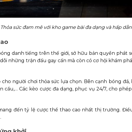
Thỏa sức đam mê với kho game bài đa dạng và hấp dẫn
hao
 bóng danh tiếng trên thế giới, sở hữu bản quyền phát 
 dõi những trận đấu gay cấn mà còn có cơ hội khám ph
cho người chơi thỏa sức lựa chọn. Bên cạnh bóng đá, 
ôn cầu,… Các kèo cược đa dạng, phục vụ 24/7, cho phép 
mang đến tỷ lệ cược thể thao cao nhất thị trường. Điều
.
 hứng khởi