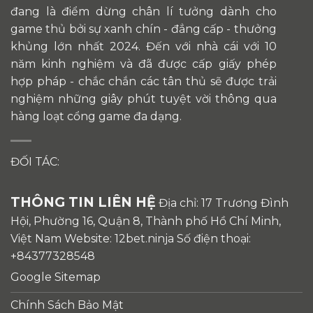
đang là điểm dừng chân lí tưởng dành cho
game thủ bởi sự xanh chín - đẳng cấp - thưởng
khủng lớn nhất 2024. Đến với nhà cái với 10
năm kinh nghiệm và đã được cấp giấy phép
hợp pháp - chắc chắn các tân thủ sẽ được trải
nghiệm những giây phút tuyệt vời thông qua
hàng loạt cổng game đa dạng.
ĐỐI TÁC:
THÔNG TIN LIÊN HỆ
Địa chỉ: 17 Trương Đình
Hội, Phường 16, Quận 8, Thành phố Hồ Chí Minh,
Việt Nam Website: 12bet.ninja Số điện thoại:
+84377328548
Google Sitemap
Chính Sách Bảo Mật