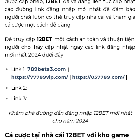
được cấp phép,
12BET
đã và đang liên tục cập nhật
các đường link đăng nhập mới nhất để đảm bảo
người chơi luôn có thể truy cập nhà cái và tham gia
cá cược một cách dễ dàng.
Để truy cập
12BET
một cách an toàn và thuận tiện,
người chơi hãy cập nhật ngay các link đăng nhập
mới nhất 2024 dưới đây:
Link 1:
789beta3.com
|
https://77789vip.com/
|
https://057789.com/
|
Link 2:
Link 3:
Khám phá đường dẫn đăng nhập 12BET mới nhất
cho năm 2024
Cá cược tại nhà cái 12BET với kho game