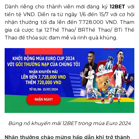
Dành riêng cho thành viên mới đăng ký
12BET
với
tiền tệ VND. Diễn ra từ ngày 1/6 đến 15/7 với cơ hội
nhận thưởng tối đa lên đến 7.728.000 VND. Tham
gia cá cược tại 12Thể Thao/ BRThể Thao/ BTi Thể
Thao để thỏa sức đam mê và rinh quà khủng.
Bùng nổ khuyến mãi 12BET trong mùa Euro 2024
Nhận thưởng chào mừng hấp dẫn khi trở thành