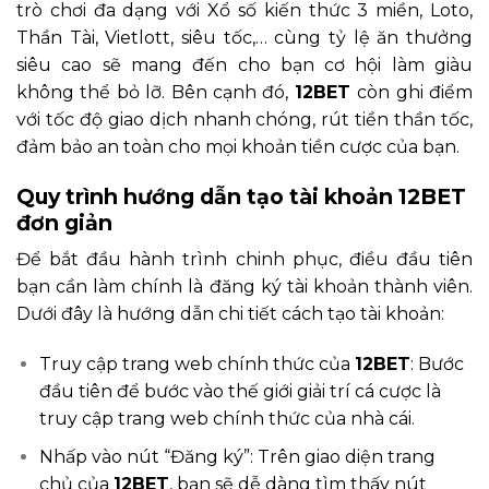
trò chơi đa dạng với Xổ số kiến thức 3 miền, Loto,
Thần Tài, Vietlott, siêu tốc,… cùng tỷ lệ ăn thưởng
siêu cao sẽ mang đến cho bạn cơ hội làm giàu
không thể bỏ lỡ. Bên cạnh đó,
12BET
còn ghi điểm
với tốc độ giao dịch nhanh chóng, rút tiền thần tốc,
đảm bảo an toàn cho mọi khoản tiền cược của bạn.
Quy trình hướng dẫn tạo tài khoản 12BET
đơn giản
Để bắt đầu hành trình chinh phục, điều đầu tiên
bạn cần làm chính là đăng ký tài khoản thành viên.
Dưới đây là hướng dẫn chi tiết cách tạo tài khoản:
Truy cập trang web chính thức của
12BET
: Bước
đầu tiên để bước vào thế giới giải trí cá cược là
truy cập trang web chính thức của nhà cái.
Nhấp vào nút “Đăng ký”: Trên giao diện trang
chủ của
12BET
, bạn sẽ dễ dàng tìm thấy nút