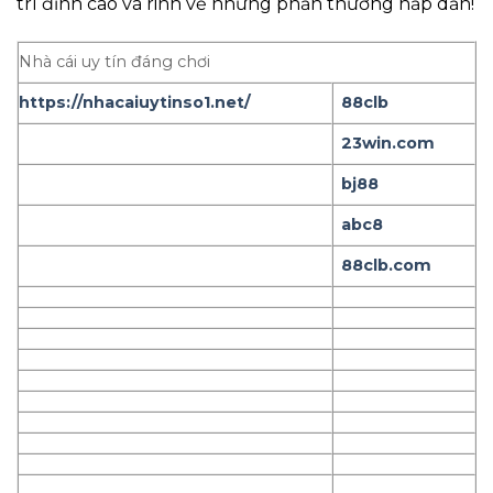
trí đỉnh cao và rinh về những phần thưởng hấp dẫn!
Nhà cái uy tín đáng chơi
https://nhacaiuytinso1.net/
88clb
23win.com
bj88
abc8
88clb.com