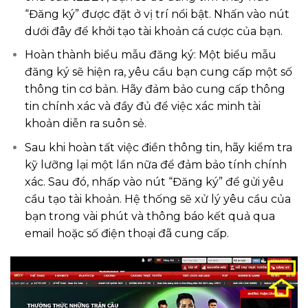
“Đăng ký” được đặt ở vị trí nổi bật. Nhấn vào nút
dưới đây để khởi tạo tài khoản cá cược của bạn.
Hoàn thành biểu mẫu đăng ký: Một biểu mẫu
đăng ký sẽ hiện ra, yêu cầu bạn cung cấp một số
thông tin cơ bản. Hãy đảm bảo cung cấp thông
tin chính xác và đầy đủ để việc xác minh tài
khoản diễn ra suôn sẻ.
Sau khi hoàn tất việc điền thông tin, hãy kiểm tra
kỹ lưỡng lại một lần nữa để đảm bảo tính chính
xác. Sau đó, nhấp vào nút “Đăng ký” để gửi yêu
cầu tạo tài khoản. Hệ thống sẽ xử lý yêu cầu của
bạn trong vài phút và thông báo kết quả qua
email hoặc số điện thoại đã cung cấp.