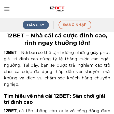
Skip
to
content
ĐĂNG NHẬP
ĐĂNG KÝ
12BET – Nhà cái cá cược đỉnh cao,
rinh ngay thưởng lớn!
12BET
– Nơi bạn có thể tận hưởng những giây phút
giải trí đỉnh cao cùng tỷ lệ thắng cược cao ngất
ngưởng. Tại đây, bạn sẽ được trải nghiệm các trò
chơi cá cược đa dạng, hấp dẫn với khuyến mãi
khủng và dịch vụ chăm sóc khách hàng chuyên
nghiệp.
Tìm hiểu về nhà cái 12BET: Sân chơi giải
trí đỉnh cao
12BET
, cái tên không còn xa lạ với cộng đồng đam