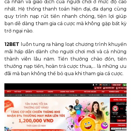
cá nhân và giao dịch của người chơi ở mức độ cao
nhất. Hệ thống thanh toán hiện đại, đa dạng cùng
quy trình nạp rút tiền nhanh chóng, tiện lợi giúp
bạn dễ dàng tham gia cá cược mà không gặp bất kỳ
trở ngại nào.
12BET
luôn tung ra hàng loạt chương trình khuyến
mãi hấp dẫn dành cho người chơi mới và cả những
thành viên lâu năm. Tiền thưởng chào đón, tiền
thưởng nạp tiền, hoàn trả cược thua,… là những ưu
đãi mà bạn không thể bỏ qua khi tham gia cá cược.