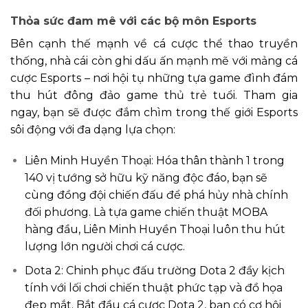
Thỏa sức đam mê với các bộ môn Esports
Bên cạnh thế mạnh về cá cược thể thao truyền
thống, nhà cái còn ghi dấu ấn mạnh mẽ với mảng cá
cược Esports – nơi hội tụ những tựa game đình đám
thu hút đông đảo game thủ trẻ tuổi. Tham gia
ngay, bạn sẽ được đắm chìm trong thế giới Esports
sôi động với đa dạng lựa chọn:
Liên Minh Huyền Thoại: Hóa thân thành 1 trong
140 vị tướng sở hữu kỹ năng độc đáo, bạn sẽ
cùng đồng đội chiến đấu để phá hủy nhà chính
đối phương. Là tựa game chiến thuật MOBA
hàng đầu, Liên Minh Huyền Thoại luôn thu hút
lượng lớn người chơi cá cược.
Dota 2: Chinh phục đấu trường Dota 2 đầy kịch
tính với lối chơi chiến thuật phức tạp và đồ họa
đẹp mắt. Bắt đầu cá cược Dota 2, bạn có cơ hội