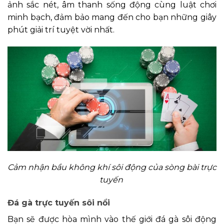
ảnh sắc nét, âm thanh sống động cùng luật chơi
minh bạch, đảm bảo mang đến cho bạn những giây
phút giải trí tuyệt vời nhất.
Cảm nhận bầu không khí sôi động của sòng bài trực
tuyến
Đá gà trực tuyến sôi nổi
Bạn sẽ được hòa mình vào thế giới đá gà sôi động