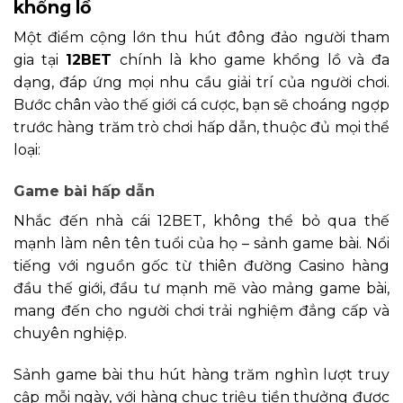
khổng lồ
Một điểm cộng lớn thu hút đông đảo người tham
gia tại
12BET
chính là kho game khổng lồ và đa
dạng, đáp ứng mọi nhu cầu giải trí của người chơi.
Bước chân vào thế giới cá cược, bạn sẽ choáng ngợp
trước hàng trăm trò chơi hấp dẫn, thuộc đủ mọi thể
loại:
Game bài hấp dẫn
Nhắc đến nhà cái 12BET, không thể bỏ qua thế
mạnh làm nên tên tuổi của họ – sảnh game bài. Nổi
tiếng với nguồn gốc từ thiên đường Casino hàng
đầu thế giới, đầu tư mạnh mẽ vào mảng game bài,
mang đến cho người chơi trải nghiệm đẳng cấp và
chuyên nghiệp.
Sảnh game bài thu hút hàng trăm nghìn lượt truy
cập mỗi ngày, với hàng chục triệu tiền thưởng được