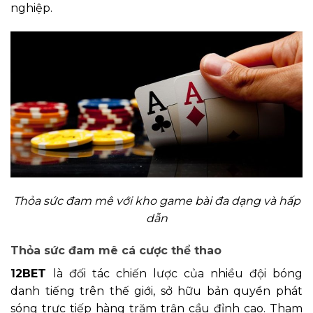
nghiệp.
Thỏa sức đam mê với kho game bài đa dạng và hấp
dẫn
Thỏa sức đam mê cá cược thể thao
12BET
là đối tác chiến lược của nhiều đội bóng
danh tiếng trên thế giới, sở hữu bản quyền phát
sóng trực tiếp hàng trăm trận cầu đỉnh cao. Tham