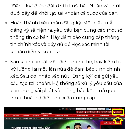
“Đăng ký” được đặt ở vị trí nổi bật. Nhấn vào nút
dưới đây để khởi tạo tài khoản cá cược của bạn.
Hoàn thành biểu mẫu đăng ký: Một biểu mẫu
đăng ký sẽ hiện ra, yêu cầu bạn cung cấp một số
thông tin cơ bản. Hãy đảm bảo cung cấp thông
tin chính xác và đầy đủ để việc xác minh tài
khoản diễn ra suôn sẻ.
Sau khi hoàn tất việc điền thông tin, hãy kiểm tra
kỹ lưỡng lại một lần nữa để đảm bảo tính chính
xác. Sau đó, nhấp vào nút “Đăng ký” để gửi yêu
cầu tạo tài khoản. Hệ thống sẽ xử lý yêu cầu của
bạn trong vài phút và thông báo kết quả qua
email hoặc số điện thoại đã cung cấp.