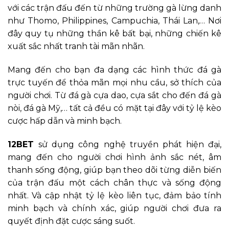
với các trận đấu đến từ những trường gà lừng danh
như Thomo, Philippines, Campuchia, Thái Lan,… Nơi
đây quy tụ những thần kê bất bại, những chiến kê
xuất sắc nhất tranh tài mãn nhãn.
Mang đến cho bạn đa dạng các hình thức đá gà
trực tuyến để thỏa mãn mọi nhu cầu, sở thích của
người chơi. Từ đá gà cựa dao, cựa sắt cho đến đá gà
nòi, đá gà Mỹ,… tất cả đều có mặt tại đây với tỷ lệ kèo
cược hấp dẫn và minh bạch.
12BET
sử dụng công nghệ truyền phát hiện đại,
mang đến cho người chơi hình ảnh sắc nét, âm
thanh sống động, giúp bạn theo dõi từng diễn biến
của trận đấu một cách chân thực và sống động
nhất. Và cập nhật tỷ lệ kèo liên tục, đảm bảo tính
minh bạch và chính xác, giúp người chơi đưa ra
quyết định đặt cược sáng suốt.