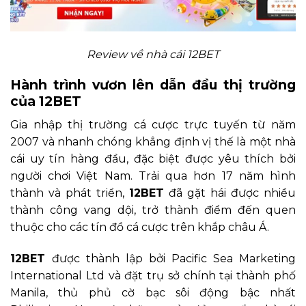
Review về nhà cái 12BET
Hành trình vươn lên dẫn đầu thị trường
của 12BET
Gia nhập thị trường cá cược trực tuyến từ năm
2007 và nhanh chóng khẳng định vị thế là một nhà
cái uy tín hàng đầu, đặc biệt được yêu thích bởi
người chơi Việt Nam. Trải qua hơn 17 năm hình
thành và phát triển,
12BET
đã gặt hái được nhiều
thành công vang dội, trở thành điểm đến quen
thuộc cho các tín đồ cá cược trên khắp châu Á.
12BET
được thành lập bởi Pacific Sea Marketing
International Ltd và đặt trụ sở chính tại thành phố
Manila, thủ phủ cờ bạc sôi động bậc nhất