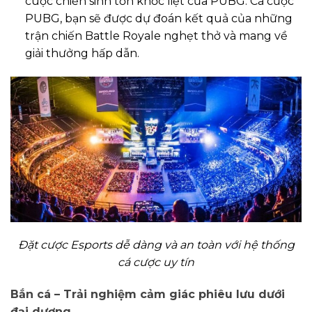
cuộc chiến sinh tồn khốc liệt của PUBG. Cá cược
PUBG, bạn sẽ được dự đoán kết quả của những
trận chiến Battle Royale nghẹt thở và mang về
giải thưởng hấp dẫn.
Đặt cược Esports dễ dàng và an toàn với hệ thống
cá cược uy tín
Bắn cá – Trải nghiệm cảm giác phiêu lưu dưới
đại dương