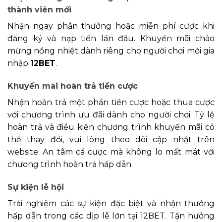
thành viên mới
Nhận ngay phần thưởng hoặc miễn phí cược khi
đăng ký và nạp tiền lần đầu. Khuyến mãi chào
mừng nồng nhiệt dành riêng cho người chơi mới gia
nhập
12BET
.
Khuyến mãi hoàn trả tiền cược
Nhận hoàn trả một phần tiền cược hoặc thua cược
với chương trình ưu đãi dành cho người chơi. Tỷ lệ
hoàn trả và điều kiện chương trình khuyến mãi có
thể thay đổi, vui lòng theo dõi cập nhật trên
website. An tâm cá cược mà không lo mất mát với
chương trình hoàn trả hấp dẫn.
Sự kiện lễ hội
Trải nghiệm các sự kiện đặc biệt và nhận thưởng
hấp dẫn trong các dịp lễ lớn tại 12BET. Tận hưởng