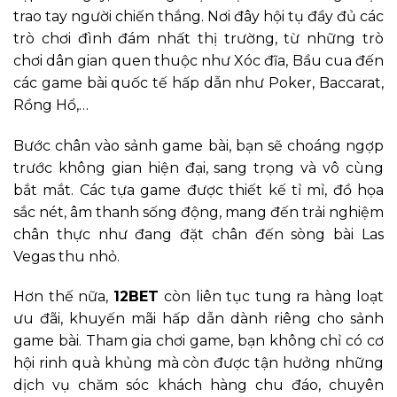
trao tay người chiến thắng. Nơi đây hội tụ đầy đủ các
trò chơi đình đám nhất thị trường, từ những trò
chơi dân gian quen thuộc như Xóc đĩa, Bầu cua đến
các game bài quốc tế hấp dẫn như Poker, Baccarat,
Rồng Hổ,…
Bước chân vào sảnh game bài, bạn sẽ choáng ngợp
trước không gian hiện đại, sang trọng và vô cùng
bắt mắt. Các tựa game được thiết kế tỉ mỉ, đồ họa
sắc nét, âm thanh sống động, mang đến trải nghiệm
chân thực như đang đặt chân đến sòng bài Las
Vegas thu nhỏ.
Hơn thế nữa,
12BET
còn liên tục tung ra hàng loạt
ưu đãi, khuyến mãi hấp dẫn dành riêng cho sảnh
game bài. Tham gia chơi game, bạn không chỉ có cơ
hội rinh quà khủng mà còn được tận hưởng những
dịch vụ chăm sóc khách hàng chu đáo, chuyên