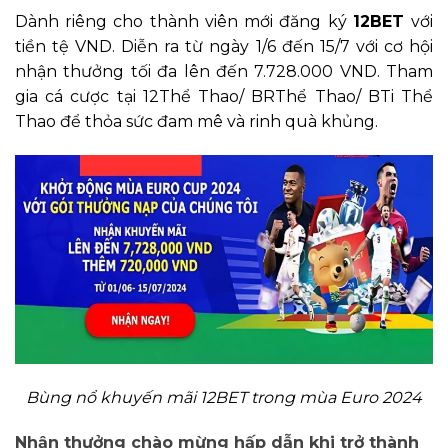
Dành riêng cho thành viên mới đăng ký
12BET
với
tiền tệ VND. Diễn ra từ ngày 1/6 đến 15/7 với cơ hội
nhận thưởng tối đa lên đến 7.728.000 VND. Tham
gia cá cược tại 12Thể Thao/ BRThể Thao/ BTi Thể
Thao để thỏa sức đam mê và rinh quà khủng.
Bùng nổ khuyến mãi 12BET trong mùa Euro 2024
Nhận thưởng chào mừng hấp dẫn khi trở thành