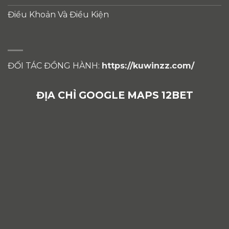
Điều Khoản Và Điều Kiện
ĐỐI TÁC ĐỒNG HÀNH:
https://kuwinzz.com/
ĐỊA CHỈ GOOGLE MAPS 12BET