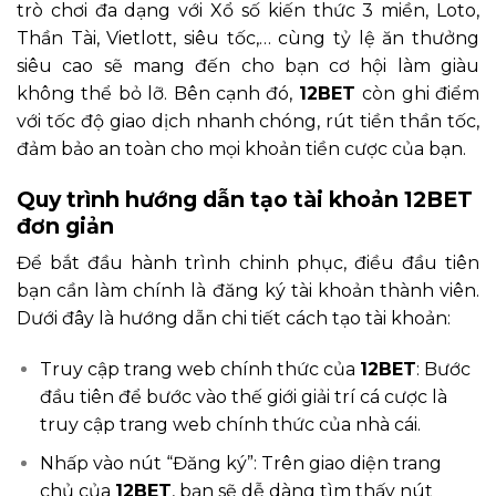
trò chơi đa dạng với Xổ số kiến thức 3 miền, Loto,
Thần Tài, Vietlott, siêu tốc,… cùng tỷ lệ ăn thưởng
siêu cao sẽ mang đến cho bạn cơ hội làm giàu
không thể bỏ lỡ. Bên cạnh đó,
12BET
còn ghi điểm
với tốc độ giao dịch nhanh chóng, rút tiền thần tốc,
đảm bảo an toàn cho mọi khoản tiền cược của bạn.
Quy trình hướng dẫn tạo tài khoản 12BET
đơn giản
Để bắt đầu hành trình chinh phục, điều đầu tiên
bạn cần làm chính là đăng ký tài khoản thành viên.
Dưới đây là hướng dẫn chi tiết cách tạo tài khoản:
Truy cập trang web chính thức của
12BET
: Bước
đầu tiên để bước vào thế giới giải trí cá cược là
truy cập trang web chính thức của nhà cái.
Nhấp vào nút “Đăng ký”: Trên giao diện trang
chủ của
12BET
, bạn sẽ dễ dàng tìm thấy nút