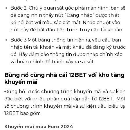
Bước 2: Chú ý quan sát góc phải màn hình, bạn sẽ
dễ dàng nhìn thấy nút “Đăng nhập” được thiết
kế nổi bật với màu sắc bắt mắt. Nhấp chuột vào
nút này để bắt đầu tiến trình truy cập tài khoản.
Bước 3:Một bảng thông tin hiện ra, yêu cầu bạn
nhập tên tài khoản và mật khẩu đã đăng ký trước
đó. Hãy đảm bảo thông tin được nhập chính xác
và hoàn chỉnh để tránh xảy ra sai sót.
Bùng nổ cùng nhà cái 12BET với kho tàng
khuyến mãi
Đừng bỏ lỡ các chương trình khuyến mãi và sự kiện
đặc biệt với nhiều phần quà hấp dẫn từ 12BET. Một
số chương trình khuyến mãi và sự kiện tiêu biểu tại
12BET bao gồm:
Khuyến mãi mùa Euro 2024