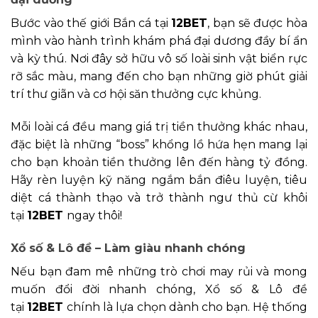
Bước vào thế giới Bắn cá tại
12BET
, bạn sẽ được hòa
mình vào hành trình khám phá đại dương đầy bí ẩn
và kỳ thú. Nơi đây sở hữu vô số loài sinh vật biển rực
rỡ sắc màu, mang đến cho bạn những giờ phút giải
trí thư giãn và cơ hội săn thưởng cực khủng.
Mỗi loài cá đều mang giá trị tiền thưởng khác nhau,
đặc biệt là những “boss” khổng lồ hứa hẹn mang lại
cho bạn khoản tiền thưởng lên đến hàng tỷ đồng.
Hãy rèn luyện kỹ năng ngắm bắn điêu luyện, tiêu
diệt cá thành thạo và trở thành ngư thủ cừ khôi
tại
12BET
ngay thôi!
Xổ số & Lô đề – Làm giàu nhanh chóng
Nếu bạn đam mê những trò chơi may rủi và mong
muốn đổi đời nhanh chóng, Xổ số & Lô đề
tại
12BET
chính là lựa chọn dành cho bạn. Hệ thống