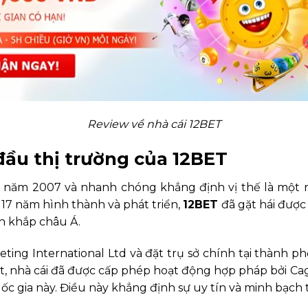
Review về nhà cái 12BET
đầu thị trường của 12BET
ừ năm 2007 và nhanh chóng khẳng định vị thế là một n
n 17 năm hình thành và phát triển,
12BET
đã gặt hái được
n khắp châu Á.
eting International Ltd và đặt trụ sở chính tại thành p
ắt, nhà cái đã được cấp phép hoạt động hợp pháp bởi Ca
ốc gia này. Điều này khẳng định sự uy tín và minh bạch