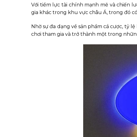
Với tiềm lực tài chính mạnh mẽ và chiến lư
gia khác trong khu vực châu Á, trong đó c
Nhờ sự đa dạng về sản phẩm cá cược, tỷ l
chơi tham gia và trở thành một trong những