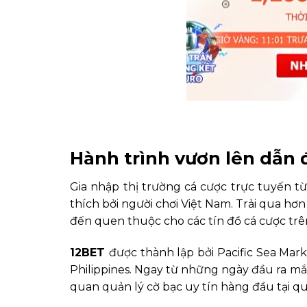
Hành trình vươn lên dẫn 
Gia nhập thị trường cá cược trực tuyến t
thích bởi người chơi Việt Nam. Trải qua hơ
đến quen thuộc cho các tín đồ cá cược trê
12BET
được thành lập bởi Pacific Sea Mark
Philippines. Ngay từ những ngày đầu ra m
quan quản lý cờ bạc uy tín hàng đầu tại qu