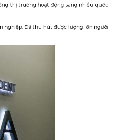
ng thị trường hoạt động sang nhiều quốc
n nghiệp. Đã thu hút được lượng lớn người