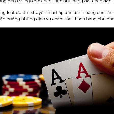
ang đến trải nghiệm chân thực như đang đặt chân đến s
hàng loạt ưu đãi, khuyến mãi hấp dẫn dành riêng cho sả
 tận hưởng những dịch vụ chăm sóc khách hàng chu đáo