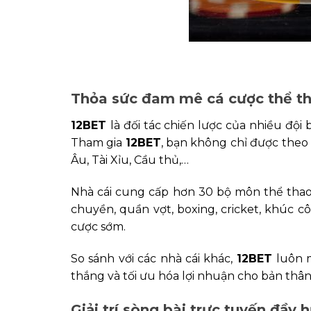
Thỏa sức đam mê cá cược thể t
12BET
là đối tác chiến lược của nhiều đội
Tham gia
12BET
, bạn không chỉ được theo
Âu, Tài Xỉu, Cầu thủ,…
Nhà cái cung cấp hơn 30 bộ môn thể thao 
chuyền, quần vợt, boxing, cricket, khúc c
cược sớm.
So sánh với các nhà cái khác,
12BET
luôn 
thắng và tối ưu hóa lợi nhuận cho bản thân
Giải trí sòng bài trực tuyến đầy