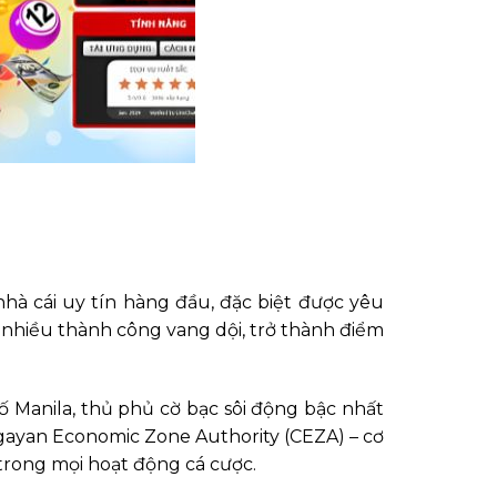
hà cái uy tín hàng đầu, đặc biệt được yêu
 nhiều thành công vang dội, trở thành điểm
hố Manila, thủ phủ cờ bạc sôi động bậc nhất
gayan Economic Zone Authority (CEZA) – cơ
 trong mọi hoạt động cá cược.