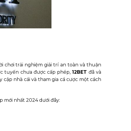
chơi trải nghiệm giải trí an toàn và thuận
rực tuyến chưa được cấp phép,
12BET
đã và
y cập nhà cái và tham gia cá cược một cách
ập mới nhất 2024 dưới đây: