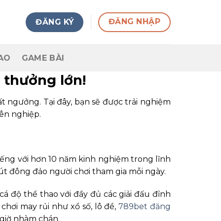
ĐĂNG NHẬP
ĐĂNG KÝ
AO
GAME BÀI
y thưởng lớn!
t ngưởng. Tại đây, bạn sẽ được trải nghiệm
ên nghiệp.
tiếng với hơn 10 năm kinh nghiệm trong lĩnh
út đông đảo người chơi tham gia mỗi ngày.
cá độ thể thao với đầy đủ các giải đấu đỉnh
chơi may rủi như xổ số, lô đề,
789bet đăng
giờ nhàm chán.