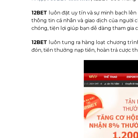
12BET
luôn đặt uy tín và sự minh bạch lê
thông tin cá nhân và giao dịch của người 
chóng, tiện lợi giúp bạn dễ dàng tham gia 
12BET
luôn tung ra hàng loạt chương trì
đón, tiền thưởng nạp tiền, hoàn trả cược t