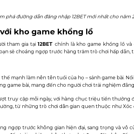
m phá đường dẫn đăng nhập 12BET mới nhất cho năm 
T với kho game khổng lồ
ời tham gia tại
12BET
chính là kho game khổng lồ và 
, bạn sẽ choáng ngợp trước hàng trăm trò chơi hấp dẫn, t
thế mạnh làm nên tên tuổi của họ – sảnh game bài. Nổi
ng game bài, mang đến cho người chơi trải nghiệm đẳng
t truy cập mỗi ngày, với hàng chục triệu tiền thưởng đư
trường, từ những trò chơi dân gian quen thuộc như Xóc
ng ngợp trước không gian hiện đại, sang trọng và vô cù