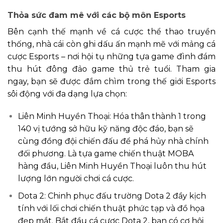
Thỏa sức đam mê với các bộ môn Esports
Bên cạnh thế mạnh về cá cược thể thao truyền
thống, nhà cái còn ghi dấu ấn mạnh mẽ với mảng cá
cược Esports – nơi hội tụ những tựa game đình đám
thu hút đông đảo game thủ trẻ tuổi. Tham gia
ngay, bạn sẽ được đắm chìm trong thế giới Esports
sôi động với đa dạng lựa chọn:
Liên Minh Huyền Thoại: Hóa thân thành 1 trong
140 vị tướng sở hữu kỹ năng độc đáo, bạn sẽ
cùng đồng đội chiến đấu để phá hủy nhà chính
đối phương. Là tựa game chiến thuật MOBA
hàng đầu, Liên Minh Huyền Thoại luôn thu hút
lượng lớn người chơi cá cược.
Dota 2: Chinh phục đấu trường Dota 2 đầy kịch
tính với lối chơi chiến thuật phức tạp và đồ họa
đẹp mắt. Bắt đầu cá cược Dota 2, bạn có cơ hội