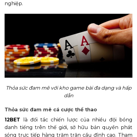
nghiệp.
Thỏa sức đam mê với kho game bài đa dạng và hấp
dẫn
Thỏa sức đam mê cá cược thể thao
12BET
là đối tác chiến lược của nhiều đội bóng
danh tiếng trên thế giới, sở hữu bản quyền phát
sóng trực tiếp hàng trăm trận cầu đỉnh cao. Tham