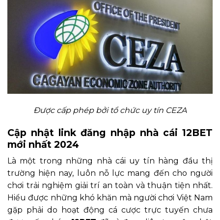
Được cấp phép bởi tổ chức uy tín CEZA
Cập nhật link đăng nhập nhà cái 12BET
mới nhất 2024
Là một trong những nhà cái uy tín hàng đầu thị
trường hiện nay, luôn nỗ lực mang đến cho người
chơi trải nghiệm giải trí an toàn và thuận tiện nhất.
Hiểu được những khó khăn mà người chơi Việt Nam
gặp phải do hoạt động cá cược trực tuyến chưa