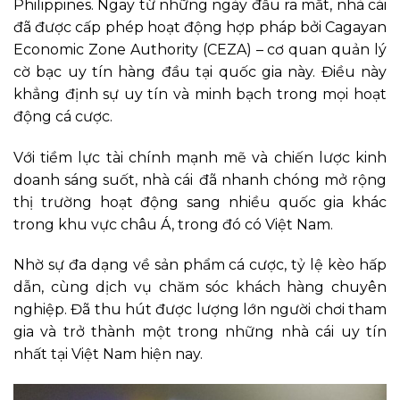
Philippines. Ngay từ những ngày đầu ra mắt, nhà cái
đã được cấp phép hoạt động hợp pháp bởi Cagayan
Economic Zone Authority (CEZA) – cơ quan quản lý
cờ bạc uy tín hàng đầu tại quốc gia này. Điều này
khẳng định sự uy tín và minh bạch trong mọi hoạt
động cá cược.
Với tiềm lực tài chính mạnh mẽ và chiến lược kinh
doanh sáng suốt, nhà cái
đã nhanh chóng mở rộng
thị trường hoạt động sang nhiều quốc gia khác
trong khu vực châu Á, trong đó có Việt Nam.
Nhờ sự đa dạng về sản phẩm cá cược, tỷ lệ kèo hấp
dẫn, cùng dịch vụ chăm sóc khách hàng chuyên
nghiệp. Đã thu hút được lượng lớn người chơi tham
gia và trở thành một trong những nhà cái uy tín
nhất tại Việt Nam hiện nay.