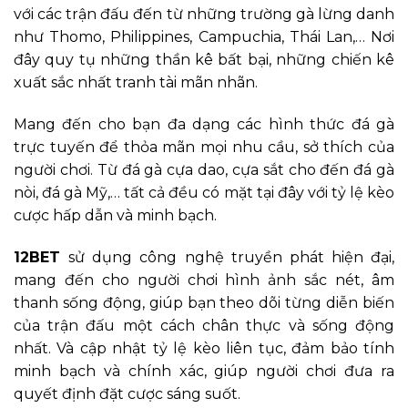
với các trận đấu đến từ những trường gà lừng danh
như Thomo, Philippines, Campuchia, Thái Lan,… Nơi
đây quy tụ những thần kê bất bại, những chiến kê
xuất sắc nhất tranh tài mãn nhãn.
Mang đến cho bạn đa dạng các hình thức đá gà
trực tuyến để thỏa mãn mọi nhu cầu, sở thích của
người chơi. Từ đá gà cựa dao, cựa sắt cho đến đá gà
nòi, đá gà Mỹ,… tất cả đều có mặt tại đây với tỷ lệ kèo
cược hấp dẫn và minh bạch.
12BET
sử dụng công nghệ truyền phát hiện đại,
mang đến cho người chơi hình ảnh sắc nét, âm
thanh sống động, giúp bạn theo dõi từng diễn biến
của trận đấu một cách chân thực và sống động
nhất. Và cập nhật tỷ lệ kèo liên tục, đảm bảo tính
minh bạch và chính xác, giúp người chơi đưa ra
quyết định đặt cược sáng suốt.