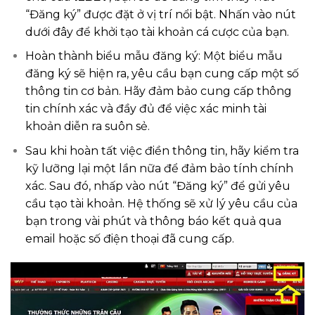
“Đăng ký” được đặt ở vị trí nổi bật. Nhấn vào nút
dưới đây để khởi tạo tài khoản cá cược của bạn.
Hoàn thành biểu mẫu đăng ký: Một biểu mẫu
đăng ký sẽ hiện ra, yêu cầu bạn cung cấp một số
thông tin cơ bản. Hãy đảm bảo cung cấp thông
tin chính xác và đầy đủ để việc xác minh tài
khoản diễn ra suôn sẻ.
Sau khi hoàn tất việc điền thông tin, hãy kiểm tra
kỹ lưỡng lại một lần nữa để đảm bảo tính chính
xác. Sau đó, nhấp vào nút “Đăng ký” để gửi yêu
cầu tạo tài khoản. Hệ thống sẽ xử lý yêu cầu của
bạn trong vài phút và thông báo kết quả qua
email hoặc số điện thoại đã cung cấp.