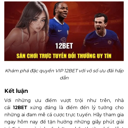
Khám phá đặc quyền VIP 12BET với vô số ưu đãi hấp
dẫn
Kết luận
Với những ưu điểm vượt trội như trên, nhà
cái
12BET
xứng đáng là điểm đến lý tưởng cho
những ai đam mê cá cược trực tuyến. Hãy tham gia
ngay hôm nay để tận hưởng những giây phút giải