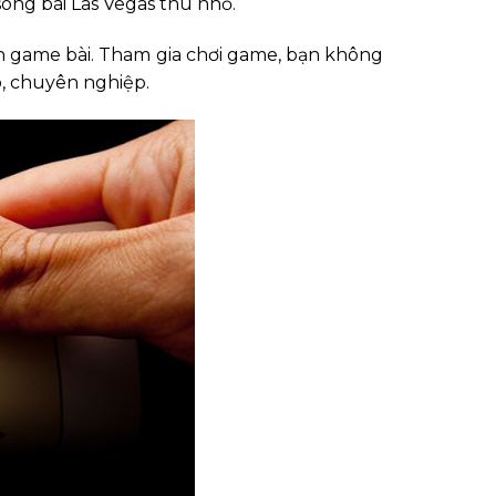
òng bài Las Vegas thu nhỏ.
nh game bài. Tham gia chơi game, bạn không
, chuyên nghiệp.