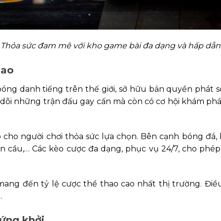
Thỏa sức đam mê với kho game bài đa dạng và hấp dẫn
hao
 bóng danh tiếng trên thế giới, sở hữu bản quyền phát 
 dõi những trận đấu gay cấn mà còn có cơ hội khám ph
cho người chơi thỏa sức lựa chọn. Bên cạnh bóng đá, 
ôn cầu,… Các kèo cược đa dạng, phục vụ 24/7, cho phép 
mang đến tỷ lệ cược thể thao cao nhất thị trường. Điều
.
 hứng khởi