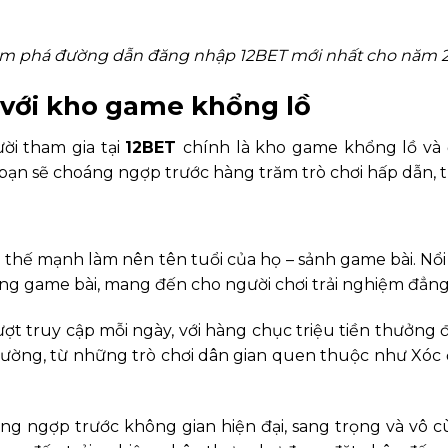
m phá đường dẫn đăng nhập 12BET mới nhất cho năm 
T với kho game khổng lồ
ời tham gia tại
12BET
chính là kho game khổng lồ và 
, bạn sẽ choáng ngợp trước hàng trăm trò chơi hấp dẫn, t
thế mạnh làm nên tên tuổi của họ – sảnh game bài. Nổi
ng game bài, mang đến cho người chơi trải nghiệm đẳng
t truy cập mỗi ngày, với hàng chục triệu tiền thưởng đư
trường, từ những trò chơi dân gian quen thuộc như Xóc
ng ngợp trước không gian hiện đại, sang trọng và vô cù