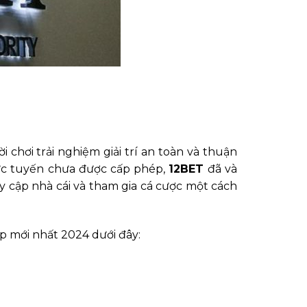
chơi trải nghiệm giải trí an toàn và thuận
rực tuyến chưa được cấp phép,
12BET
đã và
y cập nhà cái và tham gia cá cược một cách
ập mới nhất 2024 dưới đây: