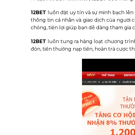
12BET
luôn đặt uy tín và sự minh bạch lê
thông tin cá nhân và giao dịch của người 
chóng, tiện lợi giúp bạn dễ dàng tham gia 
12BET
luôn tung ra hàng loạt chương trì
đón, tiền thưởng nạp tiền, hoàn trả cược t