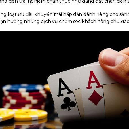
ang đến trải nghiệm chân thực như đang đặt chân đến s
hàng loạt ưu đãi, khuyến mãi hấp dẫn dành riêng cho sả
 tận hưởng những dịch vụ chăm sóc khách hàng chu đáo