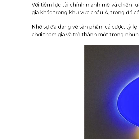
Với tiềm lực tài chính mạnh mẽ và chiến lư
gia khác trong khu vực châu Á, trong đó c
Nhờ sự đa dạng về sản phẩm cá cược, tỷ l
chơi tham gia và trở thành một trong những