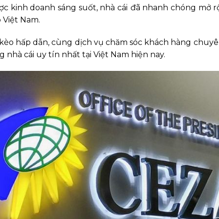
ợc kinh doanh sáng suốt, nhà cái
đã nhanh chóng mở rộ
ó Việt Nam.
ệ kèo hấp dẫn, cùng dịch vụ chăm sóc khách hàng chuyê
 nhà cái uy tín nhất tại Việt Nam hiện nay.