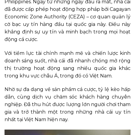
Philippines. Ngay từ những ngày đầu ra mắt, nhà cái
đã được cấp phép hoạt động hợp pháp bởi Cagayan
Economic Zone Authority (CEZA) – cơ quan quản lý
cờ bạc uy tín hàng đầu tại quốc gia này. Điều này
khẳng định sự uy tín và minh bạch trong mọi hoạt
động cá cược.
Với tiềm lực tài chính mạnh mẽ và chiến lược kinh
doanh sáng suốt, nhà cái
đã nhanh chóng mở rộng
thị trường hoạt động sang nhiều quốc gia khác
trong khu vực châu Á, trong đó có Việt Nam.
Nhờ sự đa dạng về sản phẩm cá cược, tỷ lệ kèo hấp
dẫn, cùng dịch vụ chăm sóc khách hàng chuyên
nghiệp. Đã thu hút được lượng lớn người chơi tham
gia và trở thành một trong những nhà cái uy tín
nhất tại Việt Nam hiện nay.