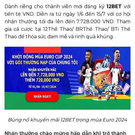
Dành riêng cho thành viên mới đăng ký
12BET
với
tiền tệ VND. Diễn ra từ ngày 1/6 đến 15/7 với cơ hội
nhận thưởng tối đa lên đến 7.728.000 VND. Tham
gia cá cược tại 12Thể Thao/ BRThể Thao/ BTi Thể
Thao để thỏa sức đam mê và rinh quà khủng.
Bùng nổ khuyến mãi 12BET trong mùa Euro 2024
Nhận thưởng chào mừng hấp dẫn khi trở thành