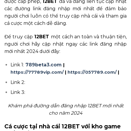
được cấp phép,
12BET
đã và đang liên tục cập nhật
các đường link đăng nhập mới nhất để đảm bảo
người chơi luôn có thể truy cập nhà cái và tham gia
cá cược một cách dễ dàng.
Để truy cập
12BET
một cách an toàn và thuận tiện,
người chơi hãy cập nhật ngay các link đăng nhập
mới nhất 2024 dưới đây:
Link 1:
789beta3.com
|
https://77789vip.com/
|
https://057789.com/
|
Link 2:
Link 3:
Khám phá đường dẫn đăng nhập 12BET mới nhất
cho năm 2024
Cá cược tại nhà cái 12BET với kho game