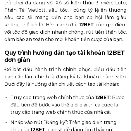
trò chơi đa dạng với Xổ số kiến thức 3 miền, Loto,
Thần Tài, Vietlott, siêu tốc,… cùng tỷ lệ ăn thưởng
siêu cao sẽ mang đến cho bạn cơ hội làm giàu
không thể bỏ lỡ. Bên cạnh đó,
12BET
còn ghi điểm
với tốc độ giao dịch nhanh chóng, rút tiền thần tốc,
đảm bảo an toàn cho mọi khoản tiền cược của bạn.
Quy trình hướng dẫn tạo tài khoản 12BET
đơn giản
Để bắt đầu hành trình chinh phục, điều đầu tiên
bạn cần làm chính là đăng ký tài khoản thành viên.
Dưới đây là hướng dẫn chi tiết cách tạo tài khoản:
Truy cập trang web chính thức của
12BET
: Bước
đầu tiên để bước vào thế giới giải trí cá cược là
truy cập trang web chính thức của nhà cái.
Nhấp vào nút “Đăng ký”: Trên giao diện trang
chủ của
12BET
, bạn sẽ dễ dàng tìm thấy nút