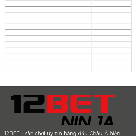
12BET
- sân chơi uy tín hàng đầu Châu Á hiện