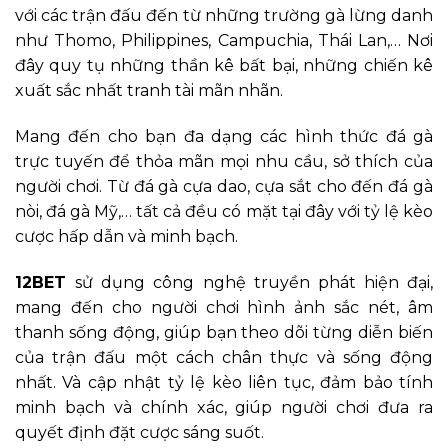
với các trận đấu đến từ những trường gà lừng danh
như Thomo, Philippines, Campuchia, Thái Lan,… Nơi
đây quy tụ những thần kê bất bại, những chiến kê
xuất sắc nhất tranh tài mãn nhãn.
Mang đến cho bạn đa dạng các hình thức đá gà
trực tuyến để thỏa mãn mọi nhu cầu, sở thích của
người chơi. Từ đá gà cựa dao, cựa sắt cho đến đá gà
nòi, đá gà Mỹ,… tất cả đều có mặt tại đây với tỷ lệ kèo
cược hấp dẫn và minh bạch.
12BET
sử dụng công nghệ truyền phát hiện đại,
mang đến cho người chơi hình ảnh sắc nét, âm
thanh sống động, giúp bạn theo dõi từng diễn biến
của trận đấu một cách chân thực và sống động
nhất. Và cập nhật tỷ lệ kèo liên tục, đảm bảo tính
minh bạch và chính xác, giúp người chơi đưa ra
quyết định đặt cược sáng suốt.