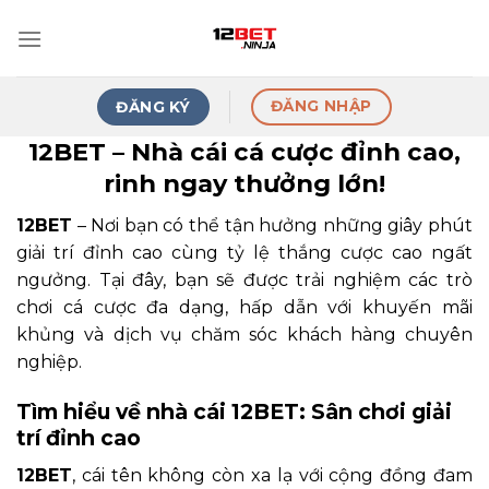
Skip
to
content
ĐĂNG NHẬP
ĐĂNG KÝ
12BET – Nhà cái cá cược đỉnh cao,
rinh ngay thưởng lớn!
12BET
– Nơi bạn có thể tận hưởng những giây phút
giải trí đỉnh cao cùng tỷ lệ thắng cược cao ngất
ngưởng. Tại đây, bạn sẽ được trải nghiệm các trò
chơi cá cược đa dạng, hấp dẫn với khuyến mãi
khủng và dịch vụ chăm sóc khách hàng chuyên
nghiệp.
Tìm hiểu về nhà cái 12BET: Sân chơi giải
trí đỉnh cao
12BET
, cái tên không còn xa lạ với cộng đồng đam