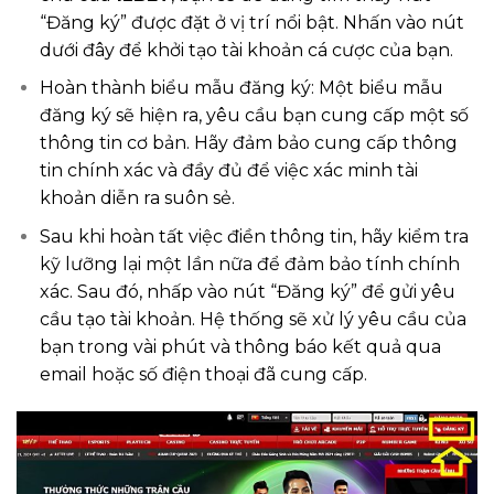
“Đăng ký” được đặt ở vị trí nổi bật. Nhấn vào nút
dưới đây để khởi tạo tài khoản cá cược của bạn.
Hoàn thành biểu mẫu đăng ký: Một biểu mẫu
đăng ký sẽ hiện ra, yêu cầu bạn cung cấp một số
thông tin cơ bản. Hãy đảm bảo cung cấp thông
tin chính xác và đầy đủ để việc xác minh tài
khoản diễn ra suôn sẻ.
Sau khi hoàn tất việc điền thông tin, hãy kiểm tra
kỹ lưỡng lại một lần nữa để đảm bảo tính chính
xác. Sau đó, nhấp vào nút “Đăng ký” để gửi yêu
cầu tạo tài khoản. Hệ thống sẽ xử lý yêu cầu của
bạn trong vài phút và thông báo kết quả qua
email hoặc số điện thoại đã cung cấp.