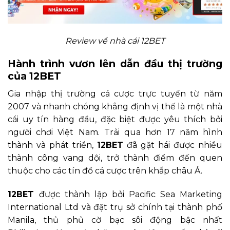
Review về nhà cái 12BET
Hành trình vươn lên dẫn đầu thị trường
của 12BET
Gia nhập thị trường cá cược trực tuyến từ năm
2007 và nhanh chóng khẳng định vị thế là một nhà
cái uy tín hàng đầu, đặc biệt được yêu thích bởi
người chơi Việt Nam. Trải qua hơn 17 năm hình
thành và phát triển,
12BET
đã gặt hái được nhiều
thành công vang dội, trở thành điểm đến quen
thuộc cho các tín đồ cá cược trên khắp châu Á.
12BET
được thành lập bởi Pacific Sea Marketing
International Ltd và đặt trụ sở chính tại thành phố
Manila, thủ phủ cờ bạc sôi động bậc nhất