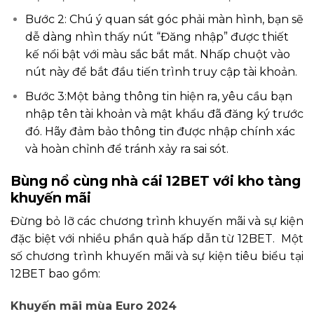
Bước 2: Chú ý quan sát góc phải màn hình, bạn sẽ
dễ dàng nhìn thấy nút “Đăng nhập” được thiết
kế nổi bật với màu sắc bắt mắt. Nhấp chuột vào
nút này để bắt đầu tiến trình truy cập tài khoản.
Bước 3:Một bảng thông tin hiện ra, yêu cầu bạn
nhập tên tài khoản và mật khẩu đã đăng ký trước
đó. Hãy đảm bảo thông tin được nhập chính xác
và hoàn chỉnh để tránh xảy ra sai sót.
Bùng nổ cùng nhà cái 12BET với kho tàng
khuyến mãi
Đừng bỏ lỡ các chương trình khuyến mãi và sự kiện
đặc biệt với nhiều phần quà hấp dẫn từ 12BET. Một
số chương trình khuyến mãi và sự kiện tiêu biểu tại
12BET bao gồm:
Khuyến mãi mùa Euro 2024