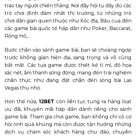
trao tay người chiến thắng. Nơi đây hội tụ đầy đủ các
trò chơi đình đám nhất thị trường, từ những trò
chơi dân gian quen thuộc như Xóc đĩa, Bầu cua đến
các game bài quốc tế hấp dẫn như Poker, Baccarat,
Rồng Hổ,…
Bước chân vào sảnh game bài, bạn sẽ choáng ngợp
trước không gian hiện đại, sang trọng và vô cùng
bắt mắt. Các tựa game được thiết kế tỉ mỉ, đồ họa
sắc nét, âm thanh sống động, mang đến trải nghiệm
chân thực như đang đặt chân đến sòng bài Las
Vegas thu nhỏ.
Hơn thế nữa,
12BET
còn liên tục tung ra hàng loạt
ưu đãi, khuyến mãi hấp dẫn dành riêng cho sảnh
game bài. Tham gia chơi game, bạn không chỉ có cơ
hội rinh quà khủng mà còn được tận hưởng những
dịch vụ chăm sóc khách hàng chu đáo, chuyên