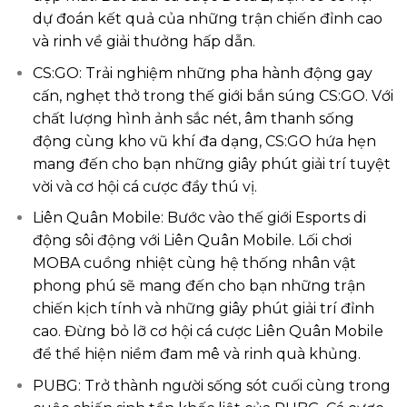
dự đoán kết quả của những trận chiến đỉnh cao
và rinh về giải thưởng hấp dẫn.
CS:GO: Trải nghiệm những pha hành động gay
cấn, nghẹt thở trong thế giới bắn súng CS:GO. Với
chất lượng hình ảnh sắc nét, âm thanh sống
động cùng kho vũ khí đa dạng, CS:GO hứa hẹn
mang đến cho bạn những giây phút giải trí tuyệt
vời và cơ hội cá cược đầy thú vị.
Liên Quân Mobile: Bước vào thế giới Esports di
động sôi động với Liên Quân Mobile. Lối chơi
MOBA cuồng nhiệt cùng hệ thống nhân vật
phong phú sẽ mang đến cho bạn những trận
chiến kịch tính và những giây phút giải trí đỉnh
cao. Đừng bỏ lỡ cơ hội cá cược Liên Quân Mobile
để thể hiện niềm đam mê và rinh quà khủng.
PUBG: Trở thành người sống sót cuối cùng trong