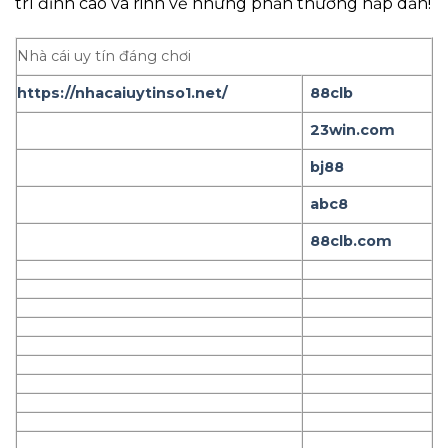
trí đỉnh cao và rinh về những phần thưởng hấp dẫn!
Nhà cái uy tín đáng chơi
https://nhacaiuytinso1.net/
88clb
23win.com
bj88
abc8
88clb.com