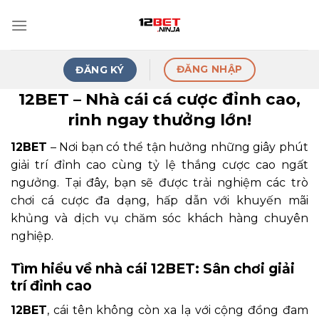
Skip
to
content
ĐĂNG NHẬP
ĐĂNG KÝ
12BET – Nhà cái cá cược đỉnh cao,
rinh ngay thưởng lớn!
12BET
– Nơi bạn có thể tận hưởng những giây phút
giải trí đỉnh cao cùng tỷ lệ thắng cược cao ngất
ngưởng. Tại đây, bạn sẽ được trải nghiệm các trò
chơi cá cược đa dạng, hấp dẫn với khuyến mãi
khủng và dịch vụ chăm sóc khách hàng chuyên
nghiệp.
Tìm hiểu về nhà cái 12BET: Sân chơi giải
trí đỉnh cao
12BET
, cái tên không còn xa lạ với cộng đồng đam