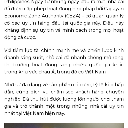
Philippines. Ngay từ những ngày đầu ra mắt, nhà cái
đã được cấp phép hoạt động hợp pháp bởi Cagayan
Economic Zone Authority (CEZA) – cơ quan quản lý
cờ bạc uy tín hàng đầu tại quốc gia này. Điều này
khẳng định sự uy tín và minh bạch trong mọi hoạt
động cá cược.
Với tiềm lực tài chính mạnh mẽ và chiến lược kinh
doanh sáng suốt, nhà cái
đã nhanh chóng mở rộng
thị trường hoạt động sang nhiều quốc gia khác
trong khu vực châu Á, trong đó có Việt Nam.
Nhờ sự đa dạng về sản phẩm cá cược, tỷ lệ kèo hấp
dẫn, cùng dịch vụ chăm sóc khách hàng chuyên
nghiệp. Đã thu hút được lượng lớn người chơi tham
gia và trở thành một trong những nhà cái uy tín
nhất tại Việt Nam hiện nay.