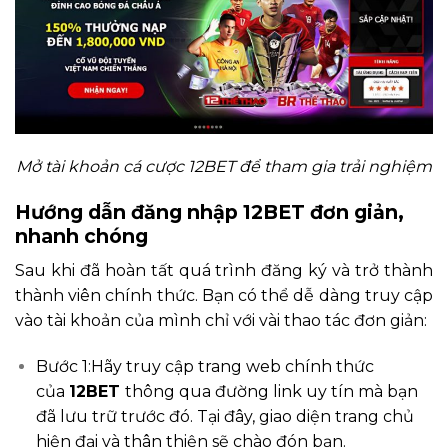
Mở tài khoản cá cược 12BET để tham gia trải nghiệm
Hướng dẫn đăng nhập 12BET đơn giản,
nhanh chóng
Sau khi đã hoàn tất quá trình đăng ký và trở thành
thành viên chính thức. Bạn có thể dễ dàng truy cập
vào tài khoản của mình chỉ với vài thao tác đơn giản:
Bước 1:Hãy truy cập trang web chính thức
của
12BET
thông qua đường link uy tín mà bạn
đã lưu trữ trước đó. Tại đây, giao diện trang chủ
hiện đại và thân thiện sẽ chào đón bạn.