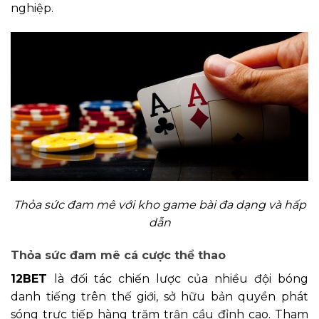
nghiệp.
Thỏa sức đam mê với kho game bài đa dạng và hấp
dẫn
Thỏa sức đam mê cá cược thể thao
12BET
là đối tác chiến lược của nhiều đội bóng
danh tiếng trên thế giới, sở hữu bản quyền phát
sóng trực tiếp hàng trăm trận cầu đỉnh cao. Tham