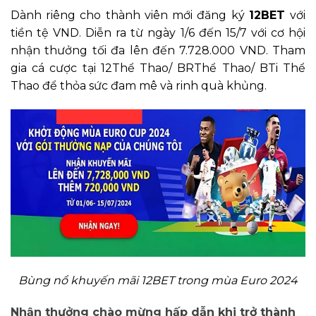
Dành riêng cho thành viên mới đăng ký
12BET
với
tiền tệ VND. Diễn ra từ ngày 1/6 đến 15/7 với cơ hội
nhận thưởng tối đa lên đến 7.728.000 VND. Tham
gia cá cược tại 12Thể Thao/ BRThể Thao/ BTi Thể
Thao để thỏa sức đam mê và rinh quà khủng.
Bùng nổ khuyến mãi 12BET trong mùa Euro 2024
Nhận thưởng chào mừng hấp dẫn khi trở thành