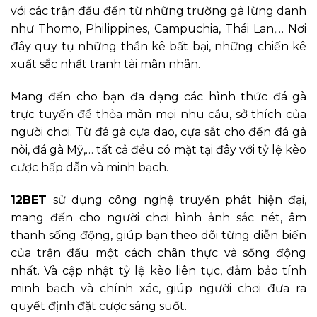
với các trận đấu đến từ những trường gà lừng danh
như Thomo, Philippines, Campuchia, Thái Lan,… Nơi
đây quy tụ những thần kê bất bại, những chiến kê
xuất sắc nhất tranh tài mãn nhãn.
Mang đến cho bạn đa dạng các hình thức đá gà
trực tuyến để thỏa mãn mọi nhu cầu, sở thích của
người chơi. Từ đá gà cựa dao, cựa sắt cho đến đá gà
nòi, đá gà Mỹ,… tất cả đều có mặt tại đây với tỷ lệ kèo
cược hấp dẫn và minh bạch.
12BET
sử dụng công nghệ truyền phát hiện đại,
mang đến cho người chơi hình ảnh sắc nét, âm
thanh sống động, giúp bạn theo dõi từng diễn biến
của trận đấu một cách chân thực và sống động
nhất. Và cập nhật tỷ lệ kèo liên tục, đảm bảo tính
minh bạch và chính xác, giúp người chơi đưa ra
quyết định đặt cược sáng suốt.