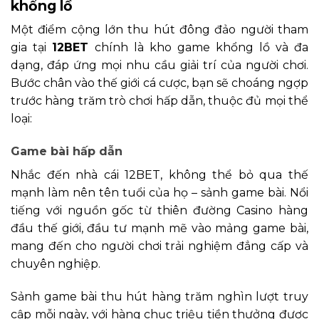
khổng lồ
Một điểm cộng lớn thu hút đông đảo người tham
gia tại
12BET
chính là kho game khổng lồ và đa
dạng, đáp ứng mọi nhu cầu giải trí của người chơi.
Bước chân vào thế giới cá cược, bạn sẽ choáng ngợp
trước hàng trăm trò chơi hấp dẫn, thuộc đủ mọi thể
loại:
Game bài hấp dẫn
Nhắc đến nhà cái 12BET, không thể bỏ qua thế
mạnh làm nên tên tuổi của họ – sảnh game bài. Nổi
tiếng với nguồn gốc từ thiên đường Casino hàng
đầu thế giới, đầu tư mạnh mẽ vào mảng game bài,
mang đến cho người chơi trải nghiệm đẳng cấp và
chuyên nghiệp.
Sảnh game bài thu hút hàng trăm nghìn lượt truy
cập mỗi ngày, với hàng chục triệu tiền thưởng được