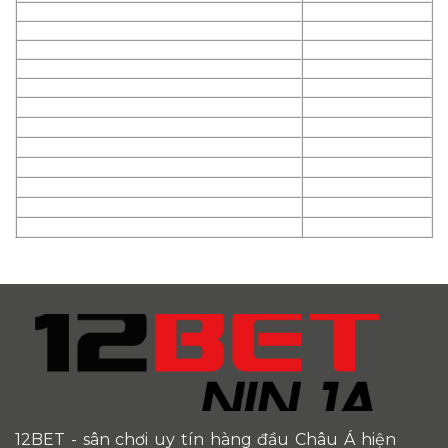
12BET
- sân chơi uy tín hàng đầu Châu Á hiện