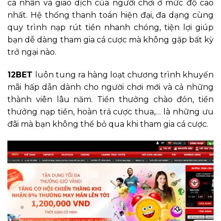
cá nhân và giao dịch của người chơi ở mức độ cao
nhất. Hệ thống thanh toán hiện đại, đa dạng cùng
quy trình nạp rút tiền nhanh chóng, tiện lợi giúp
bạn dễ dàng tham gia cá cược mà không gặp bất kỳ
trở ngại nào.
12BET
luôn tung ra hàng loạt chương trình khuyến
mãi hấp dẫn dành cho người chơi mới và cả những
thành viên lâu năm. Tiền thưởng chào đón, tiền
thưởng nạp tiền, hoàn trả cược thua,… là những ưu
đãi mà bạn không thể bỏ qua khi tham gia cá cược.