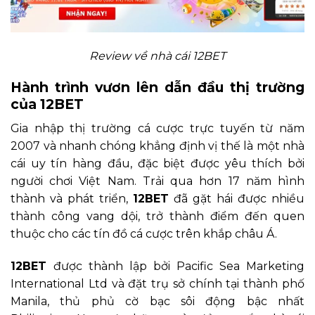
Review về nhà cái 12BET
Hành trình vươn lên dẫn đầu thị trường
của 12BET
Gia nhập thị trường cá cược trực tuyến từ năm
2007 và nhanh chóng khẳng định vị thế là một nhà
cái uy tín hàng đầu, đặc biệt được yêu thích bởi
người chơi Việt Nam. Trải qua hơn 17 năm hình
thành và phát triển,
12BET
đã gặt hái được nhiều
thành công vang dội, trở thành điểm đến quen
thuộc cho các tín đồ cá cược trên khắp châu Á.
12BET
được thành lập bởi Pacific Sea Marketing
International Ltd và đặt trụ sở chính tại thành phố
Manila, thủ phủ cờ bạc sôi động bậc nhất