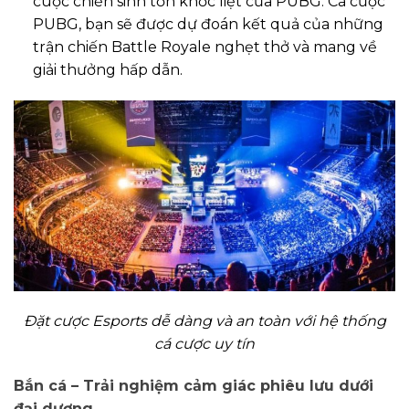
cuộc chiến sinh tồn khốc liệt của PUBG. Cá cược
PUBG, bạn sẽ được dự đoán kết quả của những
trận chiến Battle Royale nghẹt thở và mang về
giải thưởng hấp dẫn.
Đặt cược Esports dễ dàng và an toàn với hệ thống
cá cược uy tín
Bắn cá – Trải nghiệm cảm giác phiêu lưu dưới
đại dương