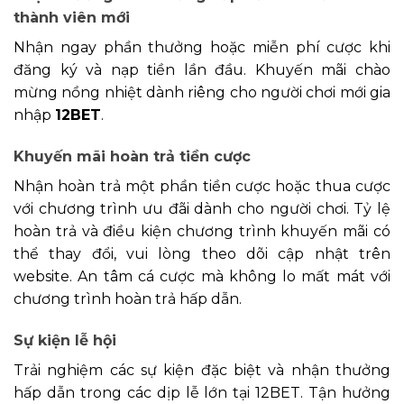
thành viên mới
Nhận ngay phần thưởng hoặc miễn phí cược khi
đăng ký và nạp tiền lần đầu. Khuyến mãi chào
mừng nồng nhiệt dành riêng cho người chơi mới gia
nhập
12BET
.
Khuyến mãi hoàn trả tiền cược
Nhận hoàn trả một phần tiền cược hoặc thua cược
với chương trình ưu đãi dành cho người chơi. Tỷ lệ
hoàn trả và điều kiện chương trình khuyến mãi có
thể thay đổi, vui lòng theo dõi cập nhật trên
website. An tâm cá cược mà không lo mất mát với
chương trình hoàn trả hấp dẫn.
Sự kiện lễ hội
Trải nghiệm các sự kiện đặc biệt và nhận thưởng
hấp dẫn trong các dịp lễ lớn tại 12BET. Tận hưởng