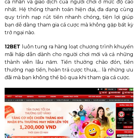
cá nhân và giao dịch của người chơi ở mức độ cao
nhất. Hệ thống thanh toán hiện đại, đa dạng cùng
quy trình nạp rút tiền nhanh chóng, tiện lợi giúp
bạn dễ dàng tham gia cá cược mà không gặp bất kỳ
trở ngại nào.
12BET
luôn tung ra hàng loạt chương trình khuyến
mãi hấp dẫn dành cho người chơi mới và cả những
thành viên lâu năm. Tiền thưởng chào đón, tiền
thưởng nạp tiền, hoàn trả cược thua,… là những ưu
đãi mà bạn không thể bỏ qua khi tham gia cá cược.