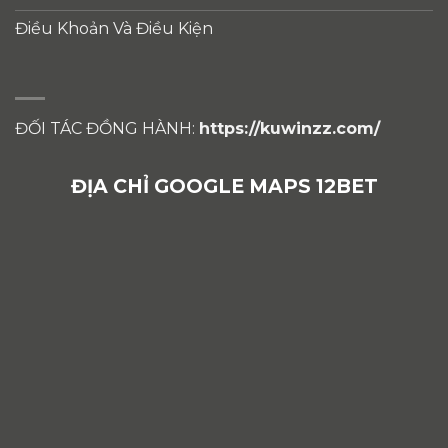
Điều Khoản Và Điều Kiện
ĐỐI TÁC ĐỒNG HÀNH:
https://kuwinzz.com/
ĐỊA CHỈ GOOGLE MAPS 12BET