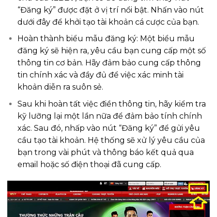
“Đăng ký” được đặt ở vị trí nổi bật. Nhấn vào nút
dưới đây để khởi tạo tài khoản cá cược của bạn.
Hoàn thành biểu mẫu đăng ký: Một biểu mẫu
đăng ký sẽ hiện ra, yêu cầu bạn cung cấp một số
thông tin cơ bản. Hãy đảm bảo cung cấp thông
tin chính xác và đầy đủ để việc xác minh tài
khoản diễn ra suôn sẻ.
Sau khi hoàn tất việc điền thông tin, hãy kiểm tra
kỹ lưỡng lại một lần nữa để đảm bảo tính chính
xác. Sau đó, nhấp vào nút “Đăng ký” để gửi yêu
cầu tạo tài khoản. Hệ thống sẽ xử lý yêu cầu của
bạn trong vài phút và thông báo kết quả qua
email hoặc số điện thoại đã cung cấp.