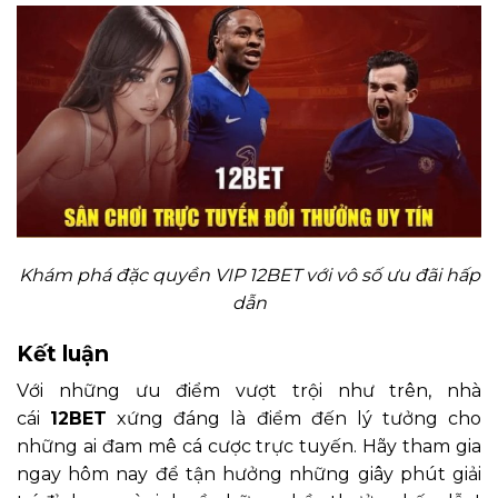
Khám phá đặc quyền VIP 12BET với vô số ưu đãi hấp
dẫn
Kết luận
Với những ưu điểm vượt trội như trên, nhà
cái
12BET
xứng đáng là điểm đến lý tưởng cho
những ai đam mê cá cược trực tuyến. Hãy tham gia
ngay hôm nay để tận hưởng những giây phút giải