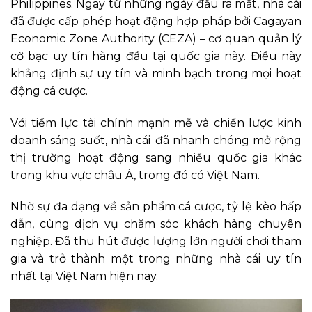
Philippines. Ngay từ những ngày đầu ra mắt, nhà cái
đã được cấp phép hoạt động hợp pháp bởi Cagayan
Economic Zone Authority (CEZA) – cơ quan quản lý
cờ bạc uy tín hàng đầu tại quốc gia này. Điều này
khẳng định sự uy tín và minh bạch trong mọi hoạt
động cá cược.
Với tiềm lực tài chính mạnh mẽ và chiến lược kinh
doanh sáng suốt, nhà cái
đã nhanh chóng mở rộng
thị trường hoạt động sang nhiều quốc gia khác
trong khu vực châu Á, trong đó có Việt Nam.
Nhờ sự đa dạng về sản phẩm cá cược, tỷ lệ kèo hấp
dẫn, cùng dịch vụ chăm sóc khách hàng chuyên
nghiệp. Đã thu hút được lượng lớn người chơi tham
gia và trở thành một trong những nhà cái uy tín
nhất tại Việt Nam hiện nay.