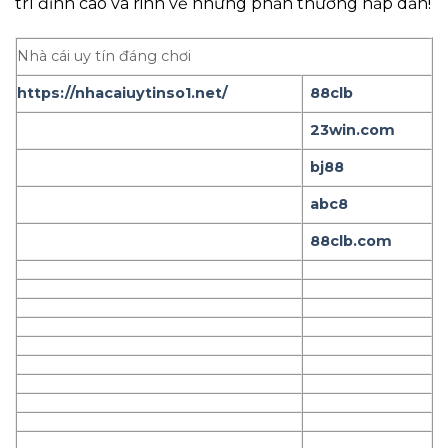
trí đỉnh cao và rinh về những phần thưởng hấp dẫn!
Nhà cái uy tín đáng chơi
https://nhacaiuytinso1.net/
88clb
23win.com
bj88
abc8
88clb.com