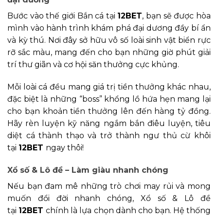
Bước vào thế giới Bắn cá tại
12BET
, bạn sẽ được hòa
mình vào hành trình khám phá đại dương đầy bí ẩn
và kỳ thú. Nơi đây sở hữu vô số loài sinh vật biển rực
rỡ sắc màu, mang đến cho bạn những giờ phút giải
trí thư giãn và cơ hội săn thưởng cực khủng.
Mỗi loài cá đều mang giá trị tiền thưởng khác nhau,
đặc biệt là những “boss” khổng lồ hứa hẹn mang lại
cho bạn khoản tiền thưởng lên đến hàng tỷ đồng.
Hãy rèn luyện kỹ năng ngắm bắn điêu luyện, tiêu
diệt cá thành thạo và trở thành ngư thủ cừ khôi
tại
12BET
ngay thôi!
Xổ số & Lô đề – Làm giàu nhanh chóng
Nếu bạn đam mê những trò chơi may rủi và mong
muốn đổi đời nhanh chóng, Xổ số & Lô đề
tại
12BET
chính là lựa chọn dành cho bạn. Hệ thống