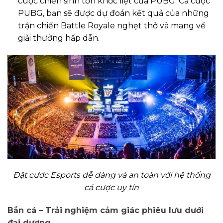
cuộc chiến sinh tồn khốc liệt của PUBG. Cá cược
PUBG, bạn sẽ được dự đoán kết quả của những
trận chiến Battle Royale nghẹt thở và mang về
giải thưởng hấp dẫn.
Đặt cược Esports dễ dàng và an toàn với hệ thống
cá cược uy tín
Bắn cá – Trải nghiệm cảm giác phiêu lưu dưới
đại dương