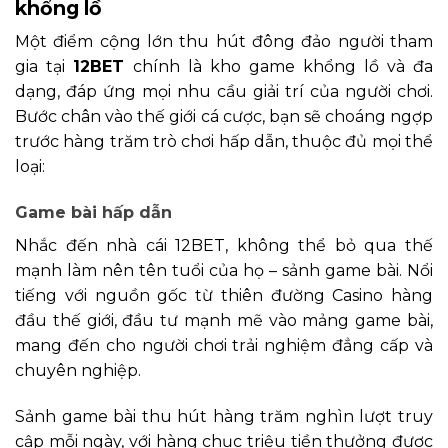
khổng lồ
Một điểm cộng lớn thu hút đông đảo người tham
gia tại
12BET
chính là kho game khổng lồ và đa
dạng, đáp ứng mọi nhu cầu giải trí của người chơi.
Bước chân vào thế giới cá cược, bạn sẽ choáng ngợp
trước hàng trăm trò chơi hấp dẫn, thuộc đủ mọi thể
loại:
Game bài hấp dẫn
Nhắc đến nhà cái 12BET, không thể bỏ qua thế
mạnh làm nên tên tuổi của họ – sảnh game bài. Nổi
tiếng với nguồn gốc từ thiên đường Casino hàng
đầu thế giới, đầu tư mạnh mẽ vào mảng game bài,
mang đến cho người chơi trải nghiệm đẳng cấp và
chuyên nghiệp.
Sảnh game bài thu hút hàng trăm nghìn lượt truy
cập mỗi ngày, với hàng chục triệu tiền thưởng được