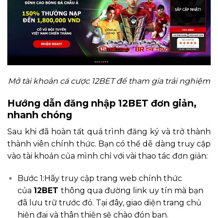
Mở tài khoản cá cược 12BET để tham gia trải nghiệm
Hướng dẫn đăng nhập 12BET đơn giản,
nhanh chóng
Sau khi đã hoàn tất quá trình đăng ký và trở thành
thành viên chính thức. Bạn có thể dễ dàng truy cập
vào tài khoản của mình chỉ với vài thao tác đơn giản:
Bước 1:Hãy truy cập trang web chính thức
của
12BET
thông qua đường link uy tín mà bạn
đã lưu trữ trước đó. Tại đây, giao diện trang chủ
hiện đại và thân thiện sẽ chào đón bạn.