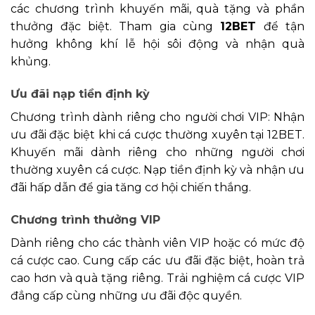
các chương trình khuyến mãi, quà tặng và phần
thưởng đặc biệt. Tham gia cùng
12BET
để tận
hưởng không khí lễ hội sôi động và nhận quà
khủng.
Ưu đãi nạp tiền định kỳ
Chương trình dành riêng cho người chơi VIP: Nhận
ưu đãi đặc biệt khi cá cược thường xuyên tại 12BET.
Khuyến mãi dành riêng cho những người chơi
thường xuyên cá cược. Nạp tiền định kỳ và nhận ưu
đãi hấp dẫn để gia tăng cơ hội chiến thắng.
Chương trình thưởng VIP
Dành riêng cho các thành viên VIP hoặc có mức độ
cá cược cao. Cung cấp các ưu đãi đặc biệt, hoàn trả
cao hơn và quà tặng riêng. Trải nghiệm cá cược VIP
đẳng cấp cùng những ưu đãi độc quyền.