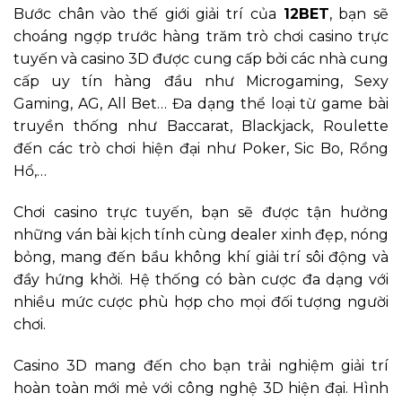
Bước chân vào thế giới giải trí của
12BET
, bạn sẽ
choáng ngợp trước hàng trăm trò chơi casino trực
tuyến và casino 3D được cung cấp bởi các nhà cung
cấp uy tín hàng đầu như Microgaming, Sexy
Gaming, AG, All Bet… Đa dạng thể loại từ game bài
truyền thống như Baccarat, Blackjack, Roulette
đến các trò chơi hiện đại như Poker, Sic Bo, Rồng
Hổ,…
Chơi casino trực tuyến, bạn sẽ được tận hưởng
những ván bài kịch tính cùng dealer xinh đẹp, nóng
bỏng, mang đến bầu không khí giải trí sôi động và
đầy hứng khởi. Hệ thống có bàn cược đa dạng với
nhiều mức cược phù hợp cho mọi đối tượng người
chơi.
Casino 3D mang đến cho bạn trải nghiệm giải trí
hoàn toàn mới mẻ với công nghệ 3D hiện đại. Hình