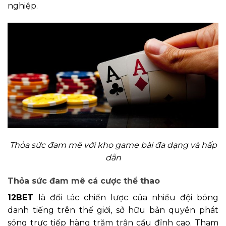
nghiệp.
Thỏa sức đam mê với kho game bài đa dạng và hấp
dẫn
Thỏa sức đam mê cá cược thể thao
12BET
là đối tác chiến lược của nhiều đội bóng
danh tiếng trên thế giới, sở hữu bản quyền phát
sóng trực tiếp hàng trăm trận cầu đỉnh cao. Tham