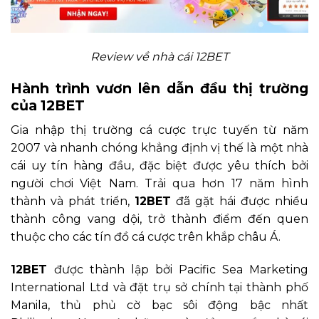
Review về nhà cái 12BET
Hành trình vươn lên dẫn đầu thị trường
của 12BET
Gia nhập thị trường cá cược trực tuyến từ năm
2007 và nhanh chóng khẳng định vị thế là một nhà
cái uy tín hàng đầu, đặc biệt được yêu thích bởi
người chơi Việt Nam. Trải qua hơn 17 năm hình
thành và phát triển,
12BET
đã gặt hái được nhiều
thành công vang dội, trở thành điểm đến quen
thuộc cho các tín đồ cá cược trên khắp châu Á.
12BET
được thành lập bởi Pacific Sea Marketing
International Ltd và đặt trụ sở chính tại thành phố
Manila, thủ phủ cờ bạc sôi động bậc nhất