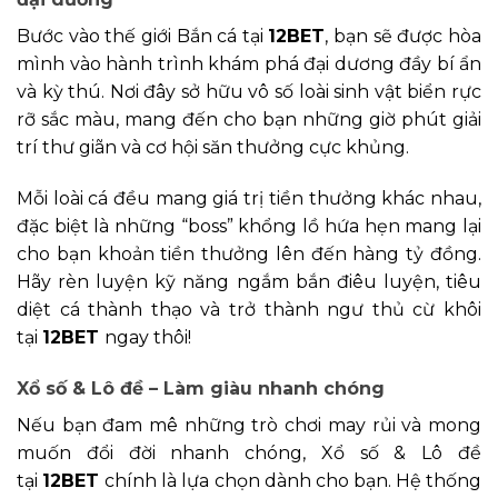
Bước vào thế giới Bắn cá tại
12BET
, bạn sẽ được hòa
mình vào hành trình khám phá đại dương đầy bí ẩn
và kỳ thú. Nơi đây sở hữu vô số loài sinh vật biển rực
rỡ sắc màu, mang đến cho bạn những giờ phút giải
trí thư giãn và cơ hội săn thưởng cực khủng.
Mỗi loài cá đều mang giá trị tiền thưởng khác nhau,
đặc biệt là những “boss” khổng lồ hứa hẹn mang lại
cho bạn khoản tiền thưởng lên đến hàng tỷ đồng.
Hãy rèn luyện kỹ năng ngắm bắn điêu luyện, tiêu
diệt cá thành thạo và trở thành ngư thủ cừ khôi
tại
12BET
ngay thôi!
Xổ số & Lô đề – Làm giàu nhanh chóng
Nếu bạn đam mê những trò chơi may rủi và mong
muốn đổi đời nhanh chóng, Xổ số & Lô đề
tại
12BET
chính là lựa chọn dành cho bạn. Hệ thống