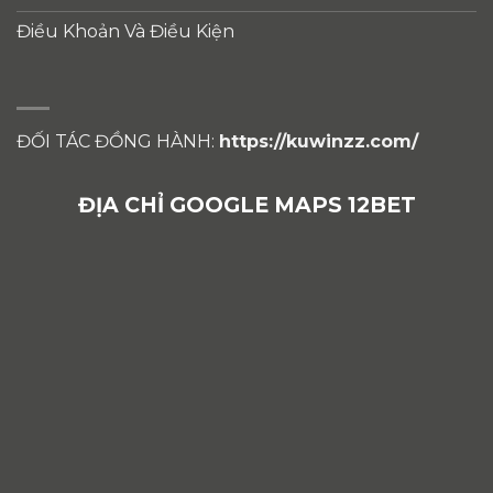
Điều Khoản Và Điều Kiện
ĐỐI TÁC ĐỒNG HÀNH:
https://kuwinzz.com/
ĐỊA CHỈ GOOGLE MAPS 12BET