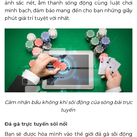
ảnh sắc nét, âm thanh sống động cùng luật chơi
minh bạch, đảm bảo mang đến cho bạn những giây
phút giải trí tuyệt vời nhất.
Cảm nhận bầu không khí sôi động của sòng bài trực
tuyến
Đá gà trực tuyến sôi nổi
Bạn sẽ được hòa mình vào thế giới đá gà sôi động