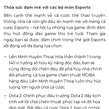
Thỏa sức đam mê với các bộ môn Esports
Bên cạnh thế mạnh về cá cược thể thao truyền
thống, nhà cái còn ghi dấu ấn mạnh mẽ với mảng cá
cược Esports – nơi hội tụ những tựa game đình đám
thu hút đông đảo game thủ trẻ tuổi. Tham gia
ngay, bạn sẽ được đắm chìm trong thế giới Esports
sôi động với đa dạng lựa chọn:
Liên Minh Huyền Thoại: Hóa thân thành 1 trong
140 vị tướng sở hữu kỹ năng độc đáo, bạn sẽ
cùng đồng đội chiến đấu để phá hủy nhà chính
đối phương. Là tựa game chiến thuật MOBA
hàng đầu, Liên Minh Huyền Thoại luôn thu hút
lượng lớn người chơi cá cược.
Dota 2: Chinh phục đấu trường Dota 2 đầy kịch
tính với lối chơi chiến thuật phức tạp và đồ họa
đẹp mắt. Bắt đầu cá cược Dota 2, bạn có cơ hội