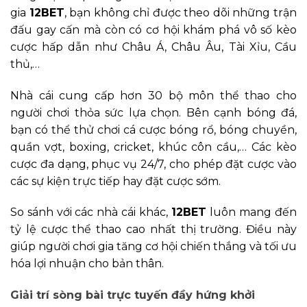
gia
12BET
, bạn không chỉ được theo dõi những trận
đấu gay cấn mà còn có cơ hội khám phá vô số kèo
cược hấp dẫn như Châu Á, Châu Âu, Tài Xỉu, Cầu
thủ,…
Nhà cái cung cấp hơn 30 bộ môn thể thao cho
người chơi thỏa sức lựa chọn. Bên cạnh bóng đá,
bạn có thể thử chơi cá cược bóng rổ, bóng chuyền,
quần vợt, boxing, cricket, khúc côn cầu,… Các kèo
cược đa dạng, phục vụ 24/7, cho phép đặt cược vào
các sự kiện trực tiếp hay đặt cược sớm.
So sánh với các nhà cái khác,
12BET
luôn mang đến
tỷ lệ cược thể thao cao nhất thị trường. Điều này
giúp người chơi gia tăng cơ hội chiến thắng và tối ưu
hóa lợi nhuận cho bản thân.
Giải trí sòng bài trực tuyến đầy hứng khởi