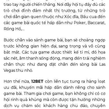
trao tay người chiến thắng. Nơi đây hội tụ đầy đủ các
trò chơi đình đám nhất thị trường, từ những trò
chơi dân gian quen thuộc như Xóc đĩa, Bầu cua đến
các game bài quốc tế hấp dẫn như Poker, Baccarat,
Rồng Hổ,…
Bước chân vào sảnh game bài, bạn sẽ choáng ngợp
trước không gian hiện đại, sang trọng và vô cùng
bắt mắt. Các tựa game được thiết kế tỉ mỉ, đồ họa
sắc nét, âm thanh sống động, mang đến trải nghiệm
chân thực như đang đặt chân đến sòng bài Las
Vegas thu nhỏ.
Hơn thế nữa,
12BET
còn liên tục tung ra hàng loạt
ưu đãi, khuyến mãi hấp dẫn dành riêng cho sảnh
game bài. Tham gia chơi game, bạn không chỉ có cơ
hội rinh quà khủng mà còn được tận hưởng những
dịch vụ chăm sóc khách hàng chu đáo, chuyên