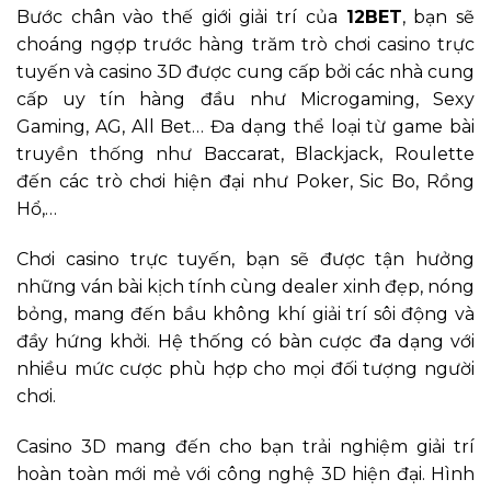
Bước chân vào thế giới giải trí của
12BET
, bạn sẽ
choáng ngợp trước hàng trăm trò chơi casino trực
tuyến và casino 3D được cung cấp bởi các nhà cung
cấp uy tín hàng đầu như Microgaming, Sexy
Gaming, AG, All Bet… Đa dạng thể loại từ game bài
truyền thống như Baccarat, Blackjack, Roulette
đến các trò chơi hiện đại như Poker, Sic Bo, Rồng
Hổ,…
Chơi casino trực tuyến, bạn sẽ được tận hưởng
những ván bài kịch tính cùng dealer xinh đẹp, nóng
bỏng, mang đến bầu không khí giải trí sôi động và
đầy hứng khởi. Hệ thống có bàn cược đa dạng với
nhiều mức cược phù hợp cho mọi đối tượng người
chơi.
Casino 3D mang đến cho bạn trải nghiệm giải trí
hoàn toàn mới mẻ với công nghệ 3D hiện đại. Hình