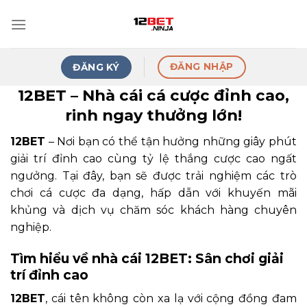
Skip
to
content
ĐĂNG NHẬP
ĐĂNG KÝ
12BET – Nhà cái cá cược đỉnh cao,
rinh ngay thưởng lớn!
12BET
– Nơi bạn có thể tận hưởng những giây phút
giải trí đỉnh cao cùng tỷ lệ thắng cược cao ngất
ngưởng. Tại đây, bạn sẽ được trải nghiệm các trò
chơi cá cược đa dạng, hấp dẫn với khuyến mãi
khủng và dịch vụ chăm sóc khách hàng chuyên
nghiệp.
Tìm hiểu về nhà cái 12BET: Sân chơi giải
trí đỉnh cao
12BET
, cái tên không còn xa lạ với cộng đồng đam