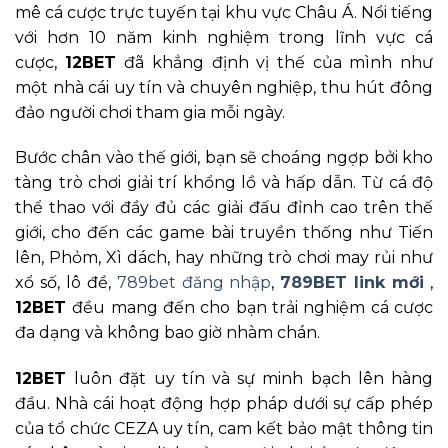
mê cá cược trực tuyến tại khu vực Châu Á. Nổi tiếng
với hơn 10 năm kinh nghiệm trong lĩnh vực cá
cược,
12BET
đã khẳng định vị thế của mình như
một nhà cái uy tín và chuyên nghiệp, thu hút đông
đảo người chơi tham gia mỗi ngày.
Bước chân vào thế giới, bạn sẽ choáng ngợp bởi kho
tàng trò chơi giải trí khổng lồ và hấp dẫn. Từ cá độ
thể thao với đầy đủ các giải đấu đỉnh cao trên thế
giới, cho đến các game bài truyền thống như Tiến
lên, Phỏm, Xì dách, hay những trò chơi may rủi như
xổ số, lô đề,
789bet đăng nhập
,
789BET link mới
,
12BET
đều mang đến cho bạn trải nghiệm cá cược
đa dạng và không bao giờ nhàm chán.
12BET
luôn đặt uy tín và sự minh bạch lên hàng
đầu. Nhà cái hoạt động hợp pháp dưới sự cấp phép
của tổ chức CEZA uy tín, cam kết bảo mật thông tin