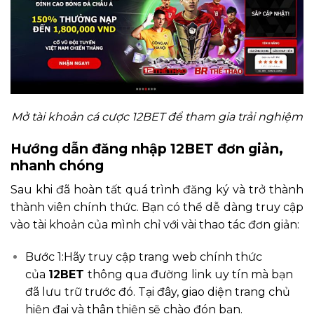
Mở tài khoản cá cược 12BET để tham gia trải nghiệm
Hướng dẫn đăng nhập 12BET đơn giản,
nhanh chóng
Sau khi đã hoàn tất quá trình đăng ký và trở thành
thành viên chính thức. Bạn có thể dễ dàng truy cập
vào tài khoản của mình chỉ với vài thao tác đơn giản:
Bước 1:Hãy truy cập trang web chính thức
của
12BET
thông qua đường link uy tín mà bạn
đã lưu trữ trước đó. Tại đây, giao diện trang chủ
hiện đại và thân thiện sẽ chào đón bạn.