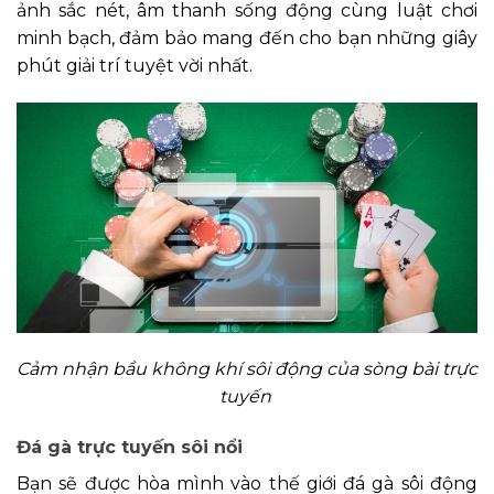
ảnh sắc nét, âm thanh sống động cùng luật chơi
minh bạch, đảm bảo mang đến cho bạn những giây
phút giải trí tuyệt vời nhất.
Cảm nhận bầu không khí sôi động của sòng bài trực
tuyến
Đá gà trực tuyến sôi nổi
Bạn sẽ được hòa mình vào thế giới đá gà sôi động