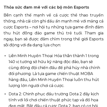
Thỏa sức đam mê với các bộ môn Esports
Bên cạnh thế mạnh về cá cược thể thao truyền
thống, nhà cái còn ghi dấu ấn mạnh mẽ với mảng cá
cược Esports – nơi hội tụ những tựa game đình đám
thu hút đông đảo game thủ trẻ tuổi. Tham gia
ngay, bạn sẽ được đắm chìm trong thế giới Esports
sôi động với đa dạng lựa chọn:
Liên Minh Huyền Thoại: Hóa thân thành 1 trong
140 vị tướng sở hữu kỹ năng độc đáo, bạn sẽ
cùng đồng đội chiến đấu để phá hủy nhà chính
đối phương. Là tựa game chiến thuật MOBA
hàng đầu, Liên Minh Huyền Thoại luôn thu hút
lượng lớn người chơi cá cược.
Dota 2: Chinh phục đấu trường Dota 2 đầy kịch
tính với lối chơi chiến thuật phức tạp và đồ họa
đẹp mắt. Bắt đầu cá cược Dota 2, bạn có cơ hội