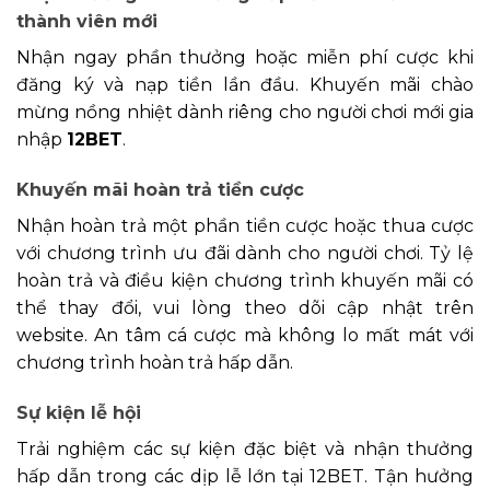
thành viên mới
Nhận ngay phần thưởng hoặc miễn phí cược khi
đăng ký và nạp tiền lần đầu. Khuyến mãi chào
mừng nồng nhiệt dành riêng cho người chơi mới gia
nhập
12BET
.
Khuyến mãi hoàn trả tiền cược
Nhận hoàn trả một phần tiền cược hoặc thua cược
với chương trình ưu đãi dành cho người chơi. Tỷ lệ
hoàn trả và điều kiện chương trình khuyến mãi có
thể thay đổi, vui lòng theo dõi cập nhật trên
website. An tâm cá cược mà không lo mất mát với
chương trình hoàn trả hấp dẫn.
Sự kiện lễ hội
Trải nghiệm các sự kiện đặc biệt và nhận thưởng
hấp dẫn trong các dịp lễ lớn tại 12BET. Tận hưởng