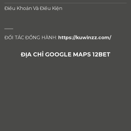
Điều Khoản Và Điều Kiện
ĐỐI TÁC ĐỒNG HÀNH:
https://kuwinzz.com/
ĐỊA CHỈ GOOGLE MAPS 12BET