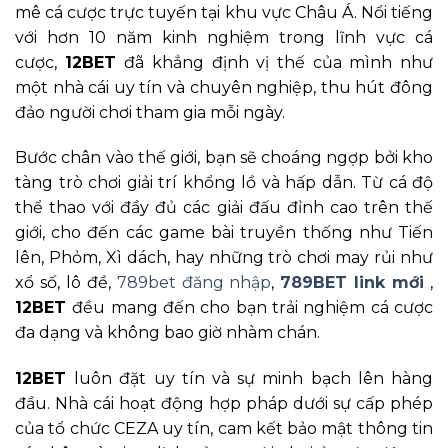
mê cá cược trực tuyến tại khu vực Châu Á. Nổi tiếng
với hơn 10 năm kinh nghiệm trong lĩnh vực cá
cược,
12BET
đã khẳng định vị thế của mình như
một nhà cái uy tín và chuyên nghiệp, thu hút đông
đảo người chơi tham gia mỗi ngày.
Bước chân vào thế giới, bạn sẽ choáng ngợp bởi kho
tàng trò chơi giải trí khổng lồ và hấp dẫn. Từ cá độ
thể thao với đầy đủ các giải đấu đỉnh cao trên thế
giới, cho đến các game bài truyền thống như Tiến
lên, Phỏm, Xì dách, hay những trò chơi may rủi như
xổ số, lô đề,
789bet đăng nhập
,
789BET link mới
,
12BET
đều mang đến cho bạn trải nghiệm cá cược
đa dạng và không bao giờ nhàm chán.
12BET
luôn đặt uy tín và sự minh bạch lên hàng
đầu. Nhà cái hoạt động hợp pháp dưới sự cấp phép
của tổ chức CEZA uy tín, cam kết bảo mật thông tin