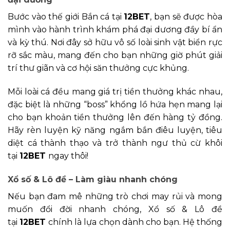
Bước vào thế giới Bắn cá tại
12BET
, bạn sẽ được hòa
mình vào hành trình khám phá đại dương đầy bí ẩn
và kỳ thú. Nơi đây sở hữu vô số loài sinh vật biển rực
rỡ sắc màu, mang đến cho bạn những giờ phút giải
trí thư giãn và cơ hội săn thưởng cực khủng.
Mỗi loài cá đều mang giá trị tiền thưởng khác nhau,
đặc biệt là những “boss” khổng lồ hứa hẹn mang lại
cho bạn khoản tiền thưởng lên đến hàng tỷ đồng.
Hãy rèn luyện kỹ năng ngắm bắn điêu luyện, tiêu
diệt cá thành thạo và trở thành ngư thủ cừ khôi
tại
12BET
ngay thôi!
Xổ số & Lô đề – Làm giàu nhanh chóng
Nếu bạn đam mê những trò chơi may rủi và mong
muốn đổi đời nhanh chóng, Xổ số & Lô đề
tại
12BET
chính là lựa chọn dành cho bạn. Hệ thống