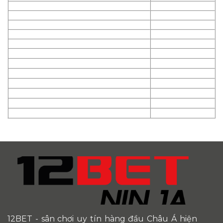
12BET
- sân chơi uy tín hàng đầu Châu Á hiện