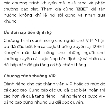
các chương trình khuyến mãi, quà tặng và phần
thưởng đặc biệt. Tham gia cùng
12BET
để tận
hưởng không khí lễ hội sôi động và nhận quà
khủng.
Ưu đãi nạp tiền định kỳ
Chương trình dành riêng cho người chơi VIP: Nhận
ưu đãi đặc biệt khi cá cược thường xuyên tại 12BET.
Khuyến mãi dành riêng cho những người chơi
thường xuyên cá cược. Nạp tiền định kỳ và nhận ưu
đãi hấp dẫn để gia tăng cơ hội chiến thắng.
Chương trình thưởng VIP
Dành riêng cho các thành viên VIP hoặc có mức độ
cá cược cao. Cung cấp các ưu đãi đặc biệt, hoàn trả
cao hơn và quà tặng riêng. Trải nghiệm cá cược VIP
đẳng cấp cùng những ưu đãi độc quyền.