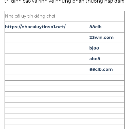
trí đỉnh cao và rinh về những phần thưởng hấp dẫn!
Nhà cái uy tín đáng chơi
https://nhacaiuytinso1.net/
88clb
23win.com
bj88
abc8
88clb.com