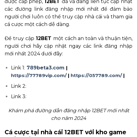
được cấp phép,
12BET
đã và đang liên tục cập nhật
các đường link đăng nhập mới nhất để đảm bảo
người chơi luôn có thể truy cập nhà cái và tham gia
cá cược một cách dễ dàng.
Để truy cập
12BET
một cách an toàn và thuận tiện,
người chơi hãy cập nhật ngay các link đăng nhập
mới nhất 2024 dưới đây:
Link 1:
789beta3.com
|
https://77789vip.com/
|
https://057789.com/
|
Link 2:
Link 3:
Khám phá đường dẫn đăng nhập 12BET mới nhất
cho năm 2024
Cá cược tại nhà cái 12BET với kho game