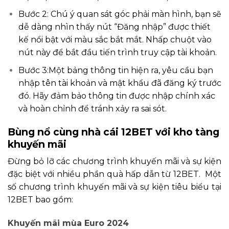
Bước 2: Chú ý quan sát góc phải màn hình, bạn sẽ
dễ dàng nhìn thấy nút “Đăng nhập” được thiết
kế nổi bật với màu sắc bắt mắt. Nhấp chuột vào
nút này để bắt đầu tiến trình truy cập tài khoản.
Bước 3:Một bảng thông tin hiện ra, yêu cầu bạn
nhập tên tài khoản và mật khẩu đã đăng ký trước
đó. Hãy đảm bảo thông tin được nhập chính xác
và hoàn chỉnh để tránh xảy ra sai sót.
Bùng nổ cùng nhà cái 12BET với kho tàng
khuyến mãi
Đừng bỏ lỡ các chương trình khuyến mãi và sự kiện
đặc biệt với nhiều phần quà hấp dẫn từ 12BET. Một
số chương trình khuyến mãi và sự kiện tiêu biểu tại
12BET bao gồm:
Khuyến mãi mùa Euro 2024