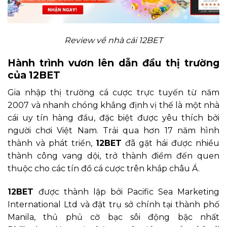
Review về nhà cái 12BET
Hành trình vươn lên dẫn đầu thị trường
của 12BET
Gia nhập thị trường cá cược trực tuyến từ năm
2007 và nhanh chóng khẳng định vị thế là một nhà
cái uy tín hàng đầu, đặc biệt được yêu thích bởi
người chơi Việt Nam. Trải qua hơn 17 năm hình
thành và phát triển,
12BET
đã gặt hái được nhiều
thành công vang dội, trở thành điểm đến quen
thuộc cho các tín đồ cá cược trên khắp châu Á.
12BET
được thành lập bởi Pacific Sea Marketing
International Ltd và đặt trụ sở chính tại thành phố
Manila, thủ phủ cờ bạc sôi động bậc nhất