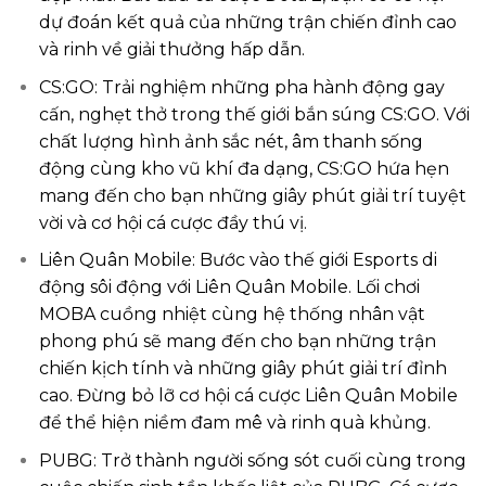
dự đoán kết quả của những trận chiến đỉnh cao
và rinh về giải thưởng hấp dẫn.
CS:GO: Trải nghiệm những pha hành động gay
cấn, nghẹt thở trong thế giới bắn súng CS:GO. Với
chất lượng hình ảnh sắc nét, âm thanh sống
động cùng kho vũ khí đa dạng, CS:GO hứa hẹn
mang đến cho bạn những giây phút giải trí tuyệt
vời và cơ hội cá cược đầy thú vị.
Liên Quân Mobile: Bước vào thế giới Esports di
động sôi động với Liên Quân Mobile. Lối chơi
MOBA cuồng nhiệt cùng hệ thống nhân vật
phong phú sẽ mang đến cho bạn những trận
chiến kịch tính và những giây phút giải trí đỉnh
cao. Đừng bỏ lỡ cơ hội cá cược Liên Quân Mobile
để thể hiện niềm đam mê và rinh quà khủng.
PUBG: Trở thành người sống sót cuối cùng trong