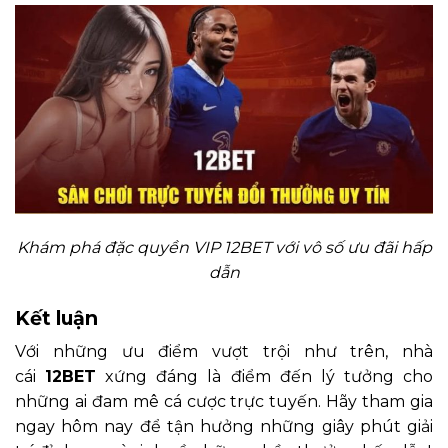
Khám phá đặc quyền VIP 12BET với vô số ưu đãi hấp
dẫn
Kết luận
Với những ưu điểm vượt trội như trên, nhà
cái
12BET
xứng đáng là điểm đến lý tưởng cho
những ai đam mê cá cược trực tuyến. Hãy tham gia
ngay hôm nay để tận hưởng những giây phút giải