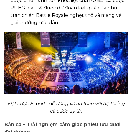
cuộc chiến sinh tồn khốc liệt của PUBG. Cá cược
PUBG, bạn sẽ được dự đoán kết quả của những
trận chiến Battle Royale nghẹt thở và mang về
giải thưởng hấp dẫn.
Đặt cược Esports dễ dàng và an toàn với hệ thống
cá cược uy tín
Bắn cá – Trải nghiệm cảm giác phiêu lưu dưới
đại dương