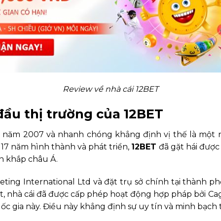
Review về nhà cái 12BET
đầu thị trường của 12BET
ừ năm 2007 và nhanh chóng khẳng định vị thế là một n
n 17 năm hình thành và phát triển,
12BET
đã gặt hái được
n khắp châu Á.
eting International Ltd và đặt trụ sở chính tại thành p
ắt, nhà cái đã được cấp phép hoạt động hợp pháp bởi Ca
ốc gia này. Điều này khẳng định sự uy tín và minh bạch