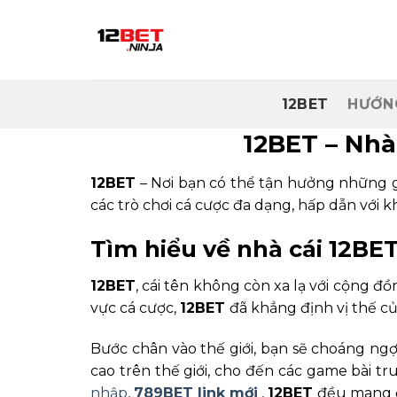
Skip
to
content
12BET
HƯỚN
12BET – Nhà 
12BET
– Nơi bạn có thể tận hưởng những gi
các trò chơi cá cược đa dạng, hấp dẫn với
Tìm hiểu về nhà cái 12BET:
12BET
, cái tên không còn xa lạ với cộng đ
vực cá cược,
12BET
đã khẳng định vị thế c
Bước chân vào thế giới, bạn sẽ choáng ngợp
cao trên thế giới, cho đến các game bài tr
nhập
,
789BET link mới
,
12BET
đều mang đ