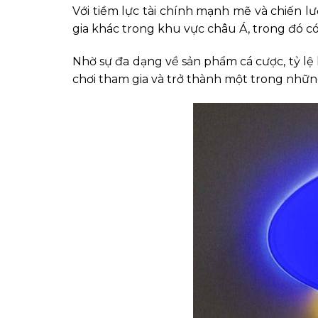
Với tiềm lực tài chính mạnh mẽ và chiến lư
gia khác trong khu vực châu Á, trong đó c
Nhờ sự đa dạng về sản phẩm cá cược, tỷ l
chơi tham gia và trở thành một trong những