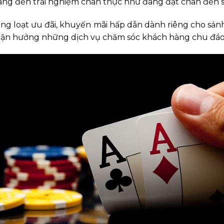
ang đến trải nghiệm chân thực như đang đặt chân đến s
hàng loạt ưu đãi, khuyến mãi hấp dẫn dành riêng cho sả
 tận hưởng những dịch vụ chăm sóc khách hàng chu đáo