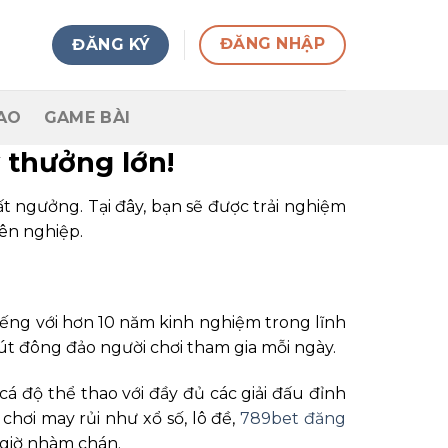
ĐĂNG NHẬP
ĐĂNG KÝ
AO
GAME BÀI
y thưởng lớn!
t ngưởng. Tại đây, bạn sẽ được trải nghiệm
ên nghiệp.
tiếng với hơn 10 năm kinh nghiệm trong lĩnh
út đông đảo người chơi tham gia mỗi ngày.
cá độ thể thao với đầy đủ các giải đấu đỉnh
chơi may rủi như xổ số, lô đề,
789bet đăng
giờ nhàm chán.