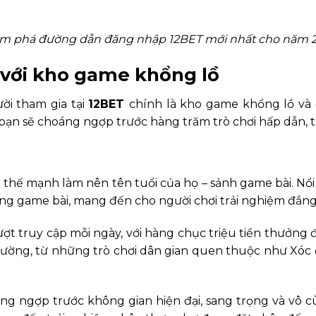
m phá đường dẫn đăng nhập 12BET mới nhất cho năm 
T với kho game khổng lồ
ời tham gia tại
12BET
chính là kho game khổng lồ và 
, bạn sẽ choáng ngợp trước hàng trăm trò chơi hấp dẫn, t
thế mạnh làm nên tên tuổi của họ – sảnh game bài. Nổi
ng game bài, mang đến cho người chơi trải nghiệm đẳng
t truy cập mỗi ngày, với hàng chục triệu tiền thưởng đư
trường, từ những trò chơi dân gian quen thuộc như Xóc
ng ngợp trước không gian hiện đại, sang trọng và vô cù