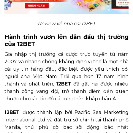
Review về nhà cái 12BET
Hành trình vươn lên dẫn đầu thị trường
của 12BET
Gia nhập thị trường cá cược trực tuyến từ năm
2007 và nhanh chóng khẳng định vị thế là một nhà
cái uy tín hàng đầu, đặc biệt được yêu thích bởi
người chơi Việt Nam. Trải qua hơn 17 năm hình
thành và phát triển,
12BET
đã gặt hái được nhiều
thành công vang dội, trở thành điểm đến quen
thuộc cho các tín đồ cá cược trên khắp châu Á.
12BET
được thành lập bởi Pacific Sea Marketing
International Ltd và đặt trụ sở chính tại thành phố
Manila, thủ phủ cờ bạc sôi động bậc nhất