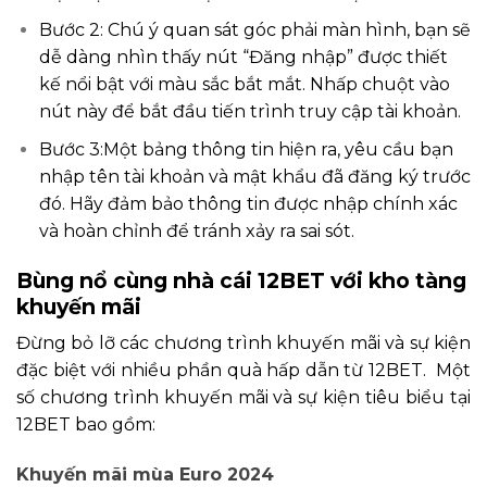
Bước 2: Chú ý quan sát góc phải màn hình, bạn sẽ
dễ dàng nhìn thấy nút “Đăng nhập” được thiết
kế nổi bật với màu sắc bắt mắt. Nhấp chuột vào
nút này để bắt đầu tiến trình truy cập tài khoản.
Bước 3:Một bảng thông tin hiện ra, yêu cầu bạn
nhập tên tài khoản và mật khẩu đã đăng ký trước
đó. Hãy đảm bảo thông tin được nhập chính xác
và hoàn chỉnh để tránh xảy ra sai sót.
Bùng nổ cùng nhà cái 12BET với kho tàng
khuyến mãi
Đừng bỏ lỡ các chương trình khuyến mãi và sự kiện
đặc biệt với nhiều phần quà hấp dẫn từ 12BET. Một
số chương trình khuyến mãi và sự kiện tiêu biểu tại
12BET bao gồm:
Khuyến mãi mùa Euro 2024