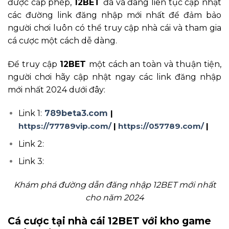
được cấp phép,
12BET
đã và đang liên tục cập nhật
các đường link đăng nhập mới nhất để đảm bảo
người chơi luôn có thể truy cập nhà cái và tham gia
cá cược một cách dễ dàng.
Để truy cập
12BET
một cách an toàn và thuận tiện,
người chơi hãy cập nhật ngay các link đăng nhập
mới nhất 2024 dưới đây:
Link 1:
789beta3.com
|
https://77789vip.com/
|
https://057789.com/
|
Link 2:
Link 3:
Khám phá đường dẫn đăng nhập 12BET mới nhất
cho năm 2024
Cá cược tại nhà cái 12BET với kho game