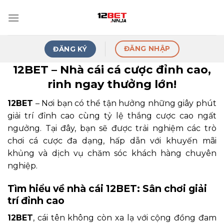
Skip
to
content
ĐĂNG NHẬP
ĐĂNG KÝ
12BET – Nhà cái cá cược đỉnh cao,
rinh ngay thưởng lớn!
12BET
– Nơi bạn có thể tận hưởng những giây phút
giải trí đỉnh cao cùng tỷ lệ thắng cược cao ngất
ngưởng. Tại đây, bạn sẽ được trải nghiệm các trò
chơi cá cược đa dạng, hấp dẫn với khuyến mãi
khủng và dịch vụ chăm sóc khách hàng chuyên
nghiệp.
Tìm hiểu về nhà cái 12BET: Sân chơi giải
trí đỉnh cao
12BET
, cái tên không còn xa lạ với cộng đồng đam