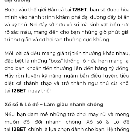
Bước vào thế giới Bắn cá tại
12BET
, bạn sẽ được hòa
mình vào hành trình khám phá đại dương đầy bí ẩn
và kỳ thú. Nơi đây sở hữu vô số loài sinh vật biển rực
rỡ sắc màu, mang đến cho bạn những giờ phút giải
trí thư giãn và cơ hội săn thưởng cực khủng.
Mỗi loài cá đều mang giá trị tiền thưởng khác nhau,
đặc biệt là những “boss” khổng lồ hứa hẹn mang lại
cho bạn khoản tiền thưởng lên đến hàng tỷ đồng.
Hãy rèn luyện kỹ năng ngắm bắn điêu luyện, tiêu
diệt cá thành thạo và trở thành ngư thủ cừ khôi
tại
12BET
ngay thôi!
Xổ số & Lô đề – Làm giàu nhanh chóng
Nếu bạn đam mê những trò chơi may rủi và mong
muốn đổi đời nhanh chóng, Xổ số & Lô đề
tại
12BET
chính là lựa chọn dành cho bạn. Hệ thống