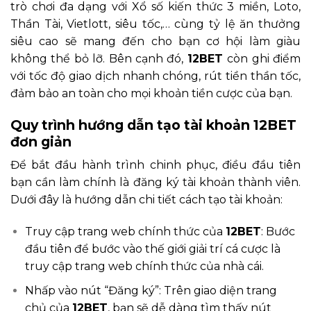
trò chơi đa dạng với Xổ số kiến thức 3 miền, Loto,
Thần Tài, Vietlott, siêu tốc,… cùng tỷ lệ ăn thưởng
siêu cao sẽ mang đến cho bạn cơ hội làm giàu
không thể bỏ lỡ. Bên cạnh đó,
12BET
còn ghi điểm
với tốc độ giao dịch nhanh chóng, rút tiền thần tốc,
đảm bảo an toàn cho mọi khoản tiền cược của bạn.
Quy trình hướng dẫn tạo tài khoản 12BET
đơn giản
Để bắt đầu hành trình chinh phục, điều đầu tiên
bạn cần làm chính là đăng ký tài khoản thành viên.
Dưới đây là hướng dẫn chi tiết cách tạo tài khoản:
Truy cập trang web chính thức của
12BET
: Bước
đầu tiên để bước vào thế giới giải trí cá cược là
truy cập trang web chính thức của nhà cái.
Nhấp vào nút “Đăng ký”: Trên giao diện trang
chủ của
12BET
, bạn sẽ dễ dàng tìm thấy nút