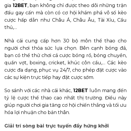
gia
12BET
, bạn không chỉ được theo dõi những trận
đấu gay cấn mà còn có cơ hội khám phá vô số kèo
cược hấp dẫn như Châu Á, Châu Âu, Tài Xỉu, Cầu
thủ,…
Nhà cái cung cấp hơn 30 bộ môn thể thao cho
người chơi thỏa sức lựa chọn. Bên cạnh bóng đá,
bạn có thể thử chơi cá cược bóng rổ, bóng chuyền,
quần vợt, boxing, cricket, khúc côn cầu,… Các kèo
cược đa dạng, phục vụ 24/7, cho phép đặt cược vào
các sự kiện trực tiếp hay đặt cược sớm.
So sánh với các nhà cái khác,
12BET
luôn mang đến
tỷ lệ cược thể thao cao nhất thị trường. Điều này
giúp người chơi gia tăng cơ hội chiến thắng và tối ưu
hóa lợi nhuận cho bản thân.
Giải trí sòng bài trực tuyến đầy hứng khởi