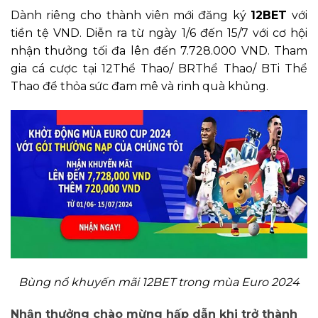
Dành riêng cho thành viên mới đăng ký
12BET
với
tiền tệ VND. Diễn ra từ ngày 1/6 đến 15/7 với cơ hội
nhận thưởng tối đa lên đến 7.728.000 VND. Tham
gia cá cược tại 12Thể Thao/ BRThể Thao/ BTi Thể
Thao để thỏa sức đam mê và rinh quà khủng.
Bùng nổ khuyến mãi 12BET trong mùa Euro 2024
Nhận thưởng chào mừng hấp dẫn khi trở thành