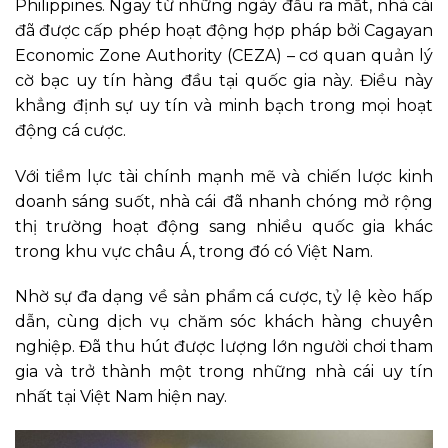
Philippines. Ngay từ những ngày đầu ra mắt, nhà cái
đã được cấp phép hoạt động hợp pháp bởi Cagayan
Economic Zone Authority (CEZA) – cơ quan quản lý
cờ bạc uy tín hàng đầu tại quốc gia này. Điều này
khẳng định sự uy tín và minh bạch trong mọi hoạt
động cá cược.
Với tiềm lực tài chính mạnh mẽ và chiến lược kinh
doanh sáng suốt, nhà cái
đã nhanh chóng mở rộng
thị trường hoạt động sang nhiều quốc gia khác
trong khu vực châu Á, trong đó có Việt Nam.
Nhờ sự đa dạng về sản phẩm cá cược, tỷ lệ kèo hấp
dẫn, cùng dịch vụ chăm sóc khách hàng chuyên
nghiệp. Đã thu hút được lượng lớn người chơi tham
gia và trở thành một trong những nhà cái uy tín
nhất tại Việt Nam hiện nay.