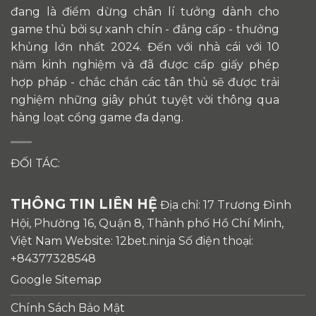
đang là điểm dừng chân lí tưởng dành cho
game thủ bởi sự xanh chín - đẳng cấp - thưởng
khủng lớn nhất 2024. Đến với nhà cái với 10
năm kinh nghiệm và đã được cấp giấy phép
hợp pháp - chắc chắn các tân thủ sẽ được trải
nghiệm những giây phút tuyệt vời thông qua
hàng loạt cổng game đa dạng.
ĐỐI TÁC:
THÔNG TIN LIÊN HỆ
Địa chỉ: 17 Trương Đình
Hội, Phường 16, Quận 8, Thành phố Hồ Chí Minh,
Việt Nam Website: 12bet.ninja Số điện thoại:
+84377328548
Google Sitemap
Chính Sách Bảo Mật