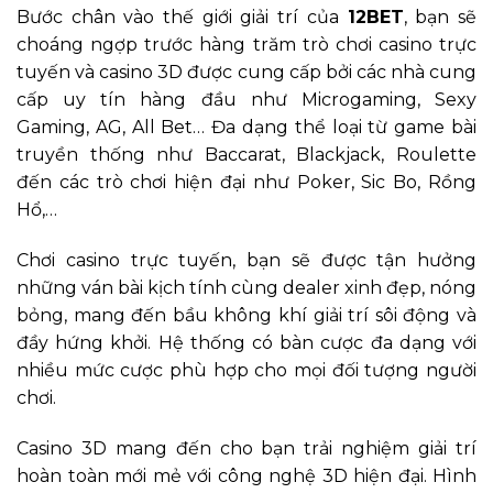
Bước chân vào thế giới giải trí của
12BET
, bạn sẽ
choáng ngợp trước hàng trăm trò chơi casino trực
tuyến và casino 3D được cung cấp bởi các nhà cung
cấp uy tín hàng đầu như Microgaming, Sexy
Gaming, AG, All Bet… Đa dạng thể loại từ game bài
truyền thống như Baccarat, Blackjack, Roulette
đến các trò chơi hiện đại như Poker, Sic Bo, Rồng
Hổ,…
Chơi casino trực tuyến, bạn sẽ được tận hưởng
những ván bài kịch tính cùng dealer xinh đẹp, nóng
bỏng, mang đến bầu không khí giải trí sôi động và
đầy hứng khởi. Hệ thống có bàn cược đa dạng với
nhiều mức cược phù hợp cho mọi đối tượng người
chơi.
Casino 3D mang đến cho bạn trải nghiệm giải trí
hoàn toàn mới mẻ với công nghệ 3D hiện đại. Hình