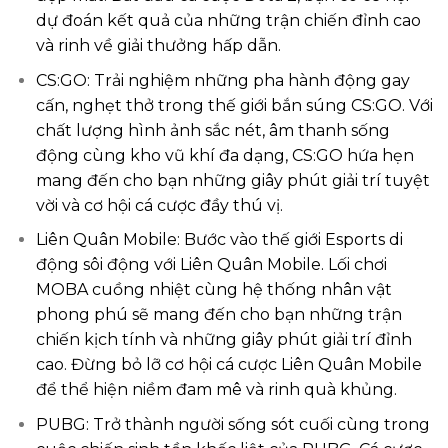
dự đoán kết quả của những trận chiến đỉnh cao
và rinh về giải thưởng hấp dẫn.
CS:GO: Trải nghiệm những pha hành động gay
cấn, nghẹt thở trong thế giới bắn súng CS:GO. Với
chất lượng hình ảnh sắc nét, âm thanh sống
động cùng kho vũ khí đa dạng, CS:GO hứa hẹn
mang đến cho bạn những giây phút giải trí tuyệt
vời và cơ hội cá cược đầy thú vị.
Liên Quân Mobile: Bước vào thế giới Esports di
động sôi động với Liên Quân Mobile. Lối chơi
MOBA cuồng nhiệt cùng hệ thống nhân vật
phong phú sẽ mang đến cho bạn những trận
chiến kịch tính và những giây phút giải trí đỉnh
cao. Đừng bỏ lỡ cơ hội cá cược Liên Quân Mobile
để thể hiện niềm đam mê và rinh quà khủng.
PUBG: Trở thành người sống sót cuối cùng trong