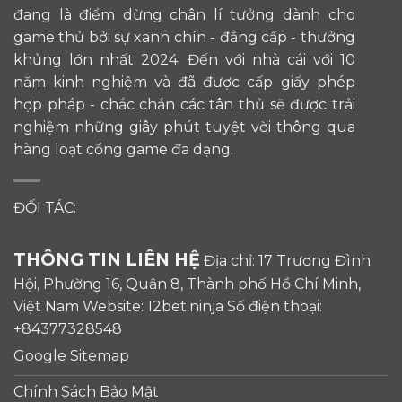
đang là điểm dừng chân lí tưởng dành cho
game thủ bởi sự xanh chín - đẳng cấp - thưởng
khủng lớn nhất 2024. Đến với nhà cái với 10
năm kinh nghiệm và đã được cấp giấy phép
hợp pháp - chắc chắn các tân thủ sẽ được trải
nghiệm những giây phút tuyệt vời thông qua
hàng loạt cổng game đa dạng.
ĐỐI TÁC:
THÔNG TIN LIÊN HỆ
Địa chỉ: 17 Trương Đình
Hội, Phường 16, Quận 8, Thành phố Hồ Chí Minh,
Việt Nam Website: 12bet.ninja Số điện thoại:
+84377328548
Google Sitemap
Chính Sách Bảo Mật