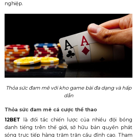
nghiệp.
Thỏa sức đam mê với kho game bài đa dạng và hấp
dẫn
Thỏa sức đam mê cá cược thể thao
12BET
là đối tác chiến lược của nhiều đội bóng
danh tiếng trên thế giới, sở hữu bản quyền phát
sóng trực tiếp hàng trăm trận cầu đỉnh cao. Tham