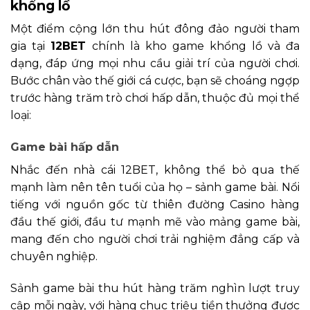
khổng lồ
Một điểm cộng lớn thu hút đông đảo người tham
gia tại
12BET
chính là kho game khổng lồ và đa
dạng, đáp ứng mọi nhu cầu giải trí của người chơi.
Bước chân vào thế giới cá cược, bạn sẽ choáng ngợp
trước hàng trăm trò chơi hấp dẫn, thuộc đủ mọi thể
loại:
Game bài hấp dẫn
Nhắc đến nhà cái 12BET, không thể bỏ qua thế
mạnh làm nên tên tuổi của họ – sảnh game bài. Nổi
tiếng với nguồn gốc từ thiên đường Casino hàng
đầu thế giới, đầu tư mạnh mẽ vào mảng game bài,
mang đến cho người chơi trải nghiệm đẳng cấp và
chuyên nghiệp.
Sảnh game bài thu hút hàng trăm nghìn lượt truy
cập mỗi ngày, với hàng chục triệu tiền thưởng được