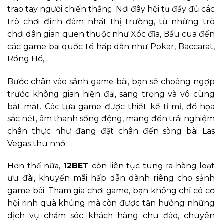
trao tay người chiến thắng. Nơi đây hội tụ đầy đủ các
trò chơi đình đám nhất thị trường, từ những trò
chơi dân gian quen thuộc như Xóc đĩa, Bầu cua đến
các game bài quốc tế hấp dẫn như Poker, Baccarat,
Rồng Hổ,…
Bước chân vào sảnh game bài, bạn sẽ choáng ngợp
trước không gian hiện đại, sang trọng và vô cùng
bắt mắt. Các tựa game được thiết kế tỉ mỉ, đồ họa
sắc nét, âm thanh sống động, mang đến trải nghiệm
chân thực như đang đặt chân đến sòng bài Las
Vegas thu nhỏ.
Hơn thế nữa,
12BET
còn liên tục tung ra hàng loạt
ưu đãi, khuyến mãi hấp dẫn dành riêng cho sảnh
game bài. Tham gia chơi game, bạn không chỉ có cơ
hội rinh quà khủng mà còn được tận hưởng những
dịch vụ chăm sóc khách hàng chu đáo, chuyên