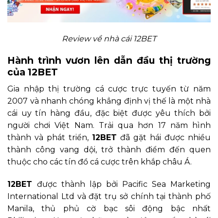
Review về nhà cái 12BET
Hành trình vươn lên dẫn đầu thị trường
của 12BET
Gia nhập thị trường cá cược trực tuyến từ năm
2007 và nhanh chóng khẳng định vị thế là một nhà
cái uy tín hàng đầu, đặc biệt được yêu thích bởi
người chơi Việt Nam. Trải qua hơn 17 năm hình
thành và phát triển,
12BET
đã gặt hái được nhiều
thành công vang dội, trở thành điểm đến quen
thuộc cho các tín đồ cá cược trên khắp châu Á.
12BET
được thành lập bởi Pacific Sea Marketing
International Ltd và đặt trụ sở chính tại thành phố
Manila, thủ phủ cờ bạc sôi động bậc nhất