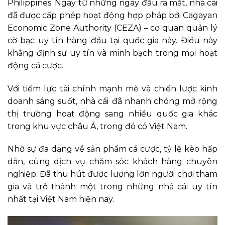
Philippines. Ngay từ những ngày đầu ra mắt, nhà cái
đã được cấp phép hoạt động hợp pháp bởi Cagayan
Economic Zone Authority (CEZA) – cơ quan quản lý
cờ bạc uy tín hàng đầu tại quốc gia này. Điều này
khẳng định sự uy tín và minh bạch trong mọi hoạt
động cá cược.
Với tiềm lực tài chính mạnh mẽ và chiến lược kinh
doanh sáng suốt, nhà cái
đã nhanh chóng mở rộng
thị trường hoạt động sang nhiều quốc gia khác
trong khu vực châu Á, trong đó có Việt Nam.
Nhờ sự đa dạng về sản phẩm cá cược, tỷ lệ kèo hấp
dẫn, cùng dịch vụ chăm sóc khách hàng chuyên
nghiệp. Đã thu hút được lượng lớn người chơi tham
gia và trở thành một trong những nhà cái uy tín
nhất tại Việt Nam hiện nay.