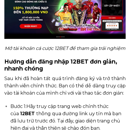
Mở tài khoản cá cược 12BET để tham gia trải nghiệm
Hướng dẫn đăng nhập 12BET đơn giản,
nhanh chóng
Sau khi đã hoàn tất quá trình đăng ký và trở thành
thành viên chính thức. Bạn có thể dễ dàng truy cập
vào tài khoản của mình chỉ với vài thao tác đơn giản:
Bước 1:Hãy truy cập trang web chính thức
của
12BET
thông qua đường link uy tín mà bạn
đã lưu trữ trước đó. Tại đây, giao diện trang chủ
hiện đại và thân thiện sẽ chào đón bạn.