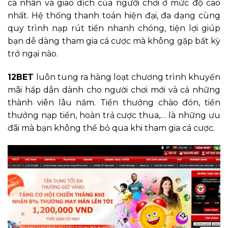
cá nhân và giao dịch của người chơi ở mức độ cao
nhất. Hệ thống thanh toán hiện đại, đa dạng cùng
quy trình nạp rút tiền nhanh chóng, tiện lợi giúp
bạn dễ dàng tham gia cá cược mà không gặp bất kỳ
trở ngại nào.
12BET
luôn tung ra hàng loạt chương trình khuyến
mãi hấp dẫn dành cho người chơi mới và cả những
thành viên lâu năm. Tiền thưởng chào đón, tiền
thưởng nạp tiền, hoàn trả cược thua,… là những ưu
đãi mà bạn không thể bỏ qua khi tham gia cá cược.