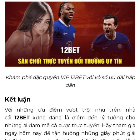
Khám phá đặc quyền VIP 12BET với vô số ưu đãi hấp
dẫn
Kết luận
Với những ưu điểm vượt trội như trên, nhà
cái
12BET
xứng đáng là điểm đến lý tưởng cho
những ai đam mê cá cược trực tuyến. Hãy tham gia
ngay hôm nay để tận hưởng những giây phút giải