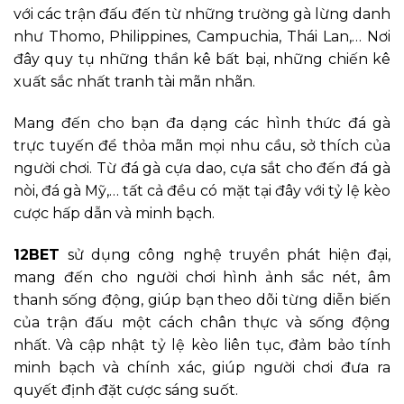
với các trận đấu đến từ những trường gà lừng danh
như Thomo, Philippines, Campuchia, Thái Lan,… Nơi
đây quy tụ những thần kê bất bại, những chiến kê
xuất sắc nhất tranh tài mãn nhãn.
Mang đến cho bạn đa dạng các hình thức đá gà
trực tuyến để thỏa mãn mọi nhu cầu, sở thích của
người chơi. Từ đá gà cựa dao, cựa sắt cho đến đá gà
nòi, đá gà Mỹ,… tất cả đều có mặt tại đây với tỷ lệ kèo
cược hấp dẫn và minh bạch.
12BET
sử dụng công nghệ truyền phát hiện đại,
mang đến cho người chơi hình ảnh sắc nét, âm
thanh sống động, giúp bạn theo dõi từng diễn biến
của trận đấu một cách chân thực và sống động
nhất. Và cập nhật tỷ lệ kèo liên tục, đảm bảo tính
minh bạch và chính xác, giúp người chơi đưa ra
quyết định đặt cược sáng suốt.