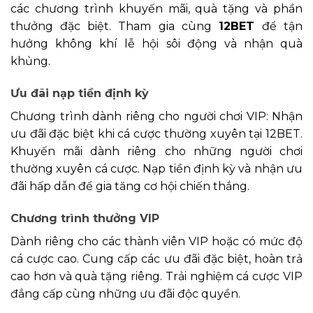
các chương trình khuyến mãi, quà tặng và phần
thưởng đặc biệt. Tham gia cùng
12BET
để tận
hưởng không khí lễ hội sôi động và nhận quà
khủng.
Ưu đãi nạp tiền định kỳ
Chương trình dành riêng cho người chơi VIP: Nhận
ưu đãi đặc biệt khi cá cược thường xuyên tại 12BET.
Khuyến mãi dành riêng cho những người chơi
thường xuyên cá cược. Nạp tiền định kỳ và nhận ưu
đãi hấp dẫn để gia tăng cơ hội chiến thắng.
Chương trình thưởng VIP
Dành riêng cho các thành viên VIP hoặc có mức độ
cá cược cao. Cung cấp các ưu đãi đặc biệt, hoàn trả
cao hơn và quà tặng riêng. Trải nghiệm cá cược VIP
đẳng cấp cùng những ưu đãi độc quyền.