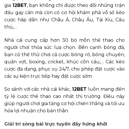
gia
12BET
, bạn không chỉ được theo dõi những trận
đấu gay cấn mà còn có cơ hội khám phá vô số kèo
cược hấp dẫn như Châu Á, Châu Âu, Tài Xỉu, Cầu
thủ,…
Nhà cái cung cấp hơn 30 bộ môn thể thao cho
người chơi thỏa sức lựa chọn. Bên cạnh bóng đá,
bạn có thể thử chơi cá cược bóng rổ, bóng chuyền,
quần vợt, boxing, cricket, khúc côn cầu,… Các kèo
cược đa dạng, phục vụ 24/7, cho phép đặt cược vào
các sự kiện trực tiếp hay đặt cược sớm.
So sánh với các nhà cái khác,
12BET
luôn mang đến
tỷ lệ cược thể thao cao nhất thị trường. Điều này
giúp người chơi gia tăng cơ hội chiến thắng và tối ưu
hóa lợi nhuận cho bản thân.
Giải trí sòng bài trực tuyến đầy hứng khởi