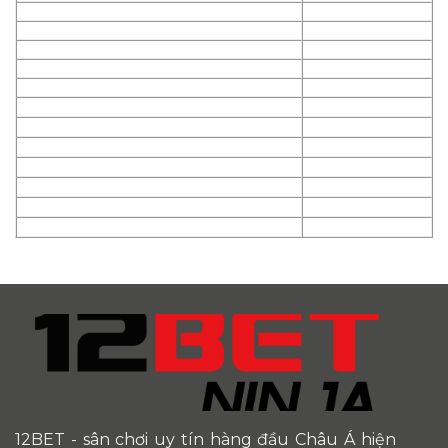
12BET
- sân chơi uy tín hàng đầu Châu Á hiện