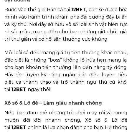
Bước vào thế giới Bắn cá tại
12BET
, bạn sẽ được hòa
mình vào hành trình khám phá đại dương đầy bí ẩn
và kỳ thú. Nơi đây sở hữu vô số loài sinh vật biển rực
rỡ sắc màu, mang đến cho bạn những giờ phút giải
trí thư giãn và cơ hội săn thưởng cực khủng.
Mỗi loài cá đều mang giá trị tiền thưởng khác nhau,
đặc biệt là những “boss” khổng lồ hứa hẹn mang lại
cho bạn khoản tiền thưởng lên đến hàng tỷ đồng.
Hãy rèn luyện kỹ năng ngắm bắn điêu luyện, tiêu
diệt cá thành thạo và trở thành ngư thủ cừ khôi
tại
12BET
ngay thôi!
Xổ số & Lô đề – Làm giàu nhanh chóng
Nếu bạn đam mê những trò chơi may rủi và mong
muốn đổi đời nhanh chóng, Xổ số & Lô đề
tại
12BET
chính là lựa chọn dành cho bạn. Hệ thống