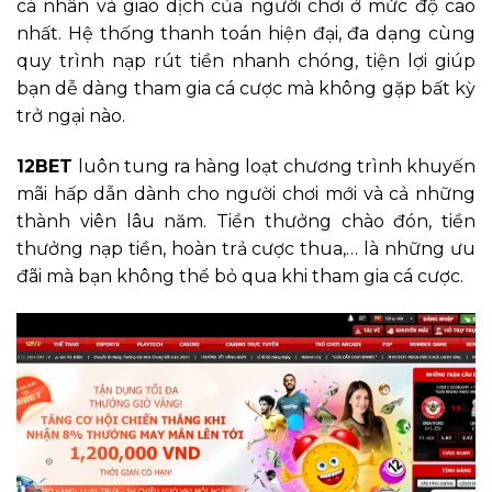
cá nhân và giao dịch của người chơi ở mức độ cao
nhất. Hệ thống thanh toán hiện đại, đa dạng cùng
quy trình nạp rút tiền nhanh chóng, tiện lợi giúp
bạn dễ dàng tham gia cá cược mà không gặp bất kỳ
trở ngại nào.
12BET
luôn tung ra hàng loạt chương trình khuyến
mãi hấp dẫn dành cho người chơi mới và cả những
thành viên lâu năm. Tiền thưởng chào đón, tiền
thưởng nạp tiền, hoàn trả cược thua,… là những ưu
đãi mà bạn không thể bỏ qua khi tham gia cá cược.