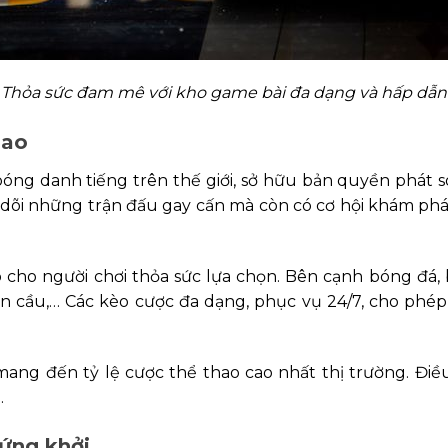
Thỏa sức đam mê với kho game bài đa dạng và hấp dẫn
hao
 bóng danh tiếng trên thế giới, sở hữu bản quyền phát 
 dõi những trận đấu gay cấn mà còn có cơ hội khám ph
cho người chơi thỏa sức lựa chọn. Bên cạnh bóng đá, 
ôn cầu,… Các kèo cược đa dạng, phục vụ 24/7, cho phép 
mang đến tỷ lệ cược thể thao cao nhất thị trường. Điều
.
 hứng khởi