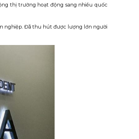
ng thị trường hoạt động sang nhiều quốc
n nghiệp. Đã thu hút được lượng lớn người