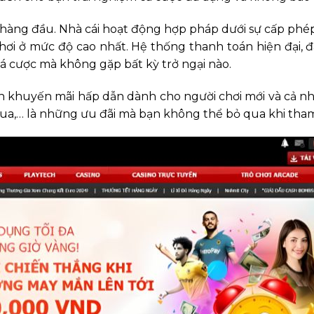
n hàng đầu. Nhà cái hoạt động hợp pháp dưới sự cấp phé
chơi ở mức độ cao nhất. Hệ thống thanh toán hiện đại,
cá cược mà không gặp bất kỳ trở ngại nào.
nh khuyến mãi hấp dẫn dành cho người chơi mới và cả n
hua,… là những ưu đãi mà bạn không thể bỏ qua khi tham