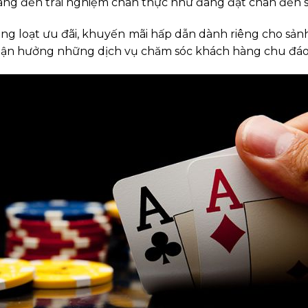
ang đến trải nghiệm chân thực như đang đặt chân đến s
hàng loạt ưu đãi, khuyến mãi hấp dẫn dành riêng cho sả
 tận hưởng những dịch vụ chăm sóc khách hàng chu đáo