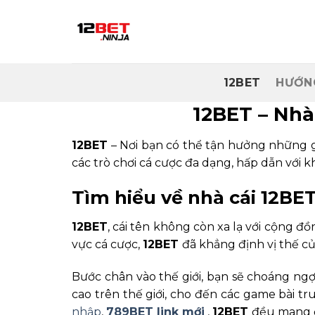
Skip
to
content
12BET
HƯỚN
12BET – Nhà 
12BET
– Nơi bạn có thể tận hưởng những gi
các trò chơi cá cược đa dạng, hấp dẫn với
Tìm hiểu về nhà cái 12BET:
12BET
, cái tên không còn xa lạ với cộng đ
vực cá cược,
12BET
đã khẳng định vị thế c
Bước chân vào thế giới, bạn sẽ choáng ngợp
cao trên thế giới, cho đến các game bài tr
nhập
,
789BET link mới
,
12BET
đều mang đ