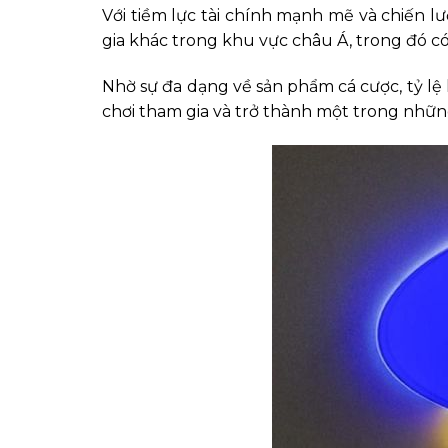
Với tiềm lực tài chính mạnh mẽ và chiến lư
gia khác trong khu vực châu Á, trong đó c
Nhờ sự đa dạng về sản phẩm cá cược, tỷ l
chơi tham gia và trở thành một trong những