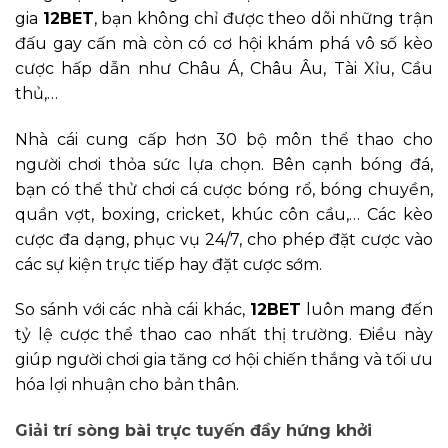
gia
12BET
, bạn không chỉ được theo dõi những trận
đấu gay cấn mà còn có cơ hội khám phá vô số kèo
cược hấp dẫn như Châu Á, Châu Âu, Tài Xỉu, Cầu
thủ,…
Nhà cái cung cấp hơn 30 bộ môn thể thao cho
người chơi thỏa sức lựa chọn. Bên cạnh bóng đá,
bạn có thể thử chơi cá cược bóng rổ, bóng chuyền,
quần vợt, boxing, cricket, khúc côn cầu,… Các kèo
cược đa dạng, phục vụ 24/7, cho phép đặt cược vào
các sự kiện trực tiếp hay đặt cược sớm.
So sánh với các nhà cái khác,
12BET
luôn mang đến
tỷ lệ cược thể thao cao nhất thị trường. Điều này
giúp người chơi gia tăng cơ hội chiến thắng và tối ưu
hóa lợi nhuận cho bản thân.
Giải trí sòng bài trực tuyến đầy hứng khởi