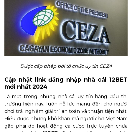
Được cấp phép bởi tổ chức uy tín CEZA
Cập nhật link đăng nhập nhà cái 12BET
mới nhất 2024
Là một trong những nhà cái uy tín hàng đầu thị
trường hiện nay, luôn nỗ lực mang đến cho người
chơi trải nghiệm giải trí an toàn và thuận tiện nhất.
Hiểu được những khó khăn mà người chơi Việt Nam
gặp phải do hoạt động cá cược trực tuyến chưa