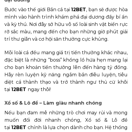
Bước vào thế giới Bắn cá tại
12BET
, bạn sẽ được hòa
mình vào hành trình khám phá đại dương đầy bí ẩn
và kỳ thú. Nơi đây sở hữu vô số loài sinh vật biển rực
rỡ sắc màu, mang đến cho bạn những giờ phút giải
trí thư giãn và cơ hội săn thưởng cực khủng.
Mỗi loài cá đều mang giá trị tiền thưởng khác nhau,
đặc biệt là những “boss” khổng lồ hứa hẹn mang lại
cho bạn khoản tiền thưởng lên đến hàng tỷ đồng.
Hãy rèn luyện kỹ năng ngắm bắn điêu luyện, tiêu
diệt cá thành thạo và trở thành ngư thủ cừ khôi
tại
12BET
ngay thôi!
Xổ số & Lô đề – Làm giàu nhanh chóng
Nếu bạn đam mê những trò chơi may rủi và mong
muốn đổi đời nhanh chóng, Xổ số & Lô đề
tại
12BET
chính là lựa chọn dành cho bạn. Hệ thống