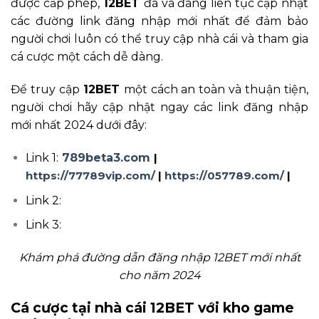
được cấp phép,
12BET
đã và đang liên tục cập nhật
các đường link đăng nhập mới nhất để đảm bảo
người chơi luôn có thể truy cập nhà cái và tham gia
cá cược một cách dễ dàng.
Để truy cập
12BET
một cách an toàn và thuận tiện,
người chơi hãy cập nhật ngay các link đăng nhập
mới nhất 2024 dưới đây:
Link 1:
789beta3.com
|
https://77789vip.com/
|
https://057789.com/
|
Link 2:
Link 3:
Khám phá đường dẫn đăng nhập 12BET mới nhất
cho năm 2024
Cá cược tại nhà cái 12BET với kho game