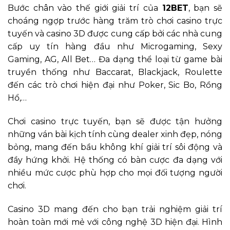
Bước chân vào thế giới giải trí của
12BET
, bạn sẽ
choáng ngợp trước hàng trăm trò chơi casino trực
tuyến và casino 3D được cung cấp bởi các nhà cung
cấp uy tín hàng đầu như Microgaming, Sexy
Gaming, AG, All Bet… Đa dạng thể loại từ game bài
truyền thống như Baccarat, Blackjack, Roulette
đến các trò chơi hiện đại như Poker, Sic Bo, Rồng
Hổ,…
Chơi casino trực tuyến, bạn sẽ được tận hưởng
những ván bài kịch tính cùng dealer xinh đẹp, nóng
bỏng, mang đến bầu không khí giải trí sôi động và
đầy hứng khởi. Hệ thống có bàn cược đa dạng với
nhiều mức cược phù hợp cho mọi đối tượng người
chơi.
Casino 3D mang đến cho bạn trải nghiệm giải trí
hoàn toàn mới mẻ với công nghệ 3D hiện đại. Hình