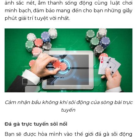
ảnh sắc nét, âm thanh sống động cùng luật chơi
minh bạch, đảm bảo mang đến cho bạn những giây
phút giải trí tuyệt vời nhất.
Cảm nhận bầu không khí sôi động của sòng bài trực
tuyến
Đá gà trực tuyến sôi nổi
Bạn sẽ được hòa mình vào thế giới đá gà sôi động