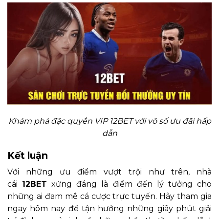
Khám phá đặc quyền VIP 12BET với vô số ưu đãi hấp
dẫn
Kết luận
Với những ưu điểm vượt trội như trên, nhà
cái
12BET
xứng đáng là điểm đến lý tưởng cho
những ai đam mê cá cược trực tuyến. Hãy tham gia
ngay hôm nay để tận hưởng những giây phút giải