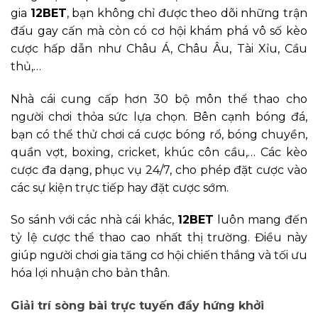
gia
12BET
, bạn không chỉ được theo dõi những trận
đấu gay cấn mà còn có cơ hội khám phá vô số kèo
cược hấp dẫn như Châu Á, Châu Âu, Tài Xỉu, Cầu
thủ,…
Nhà cái cung cấp hơn 30 bộ môn thể thao cho
người chơi thỏa sức lựa chọn. Bên cạnh bóng đá,
bạn có thể thử chơi cá cược bóng rổ, bóng chuyền,
quần vợt, boxing, cricket, khúc côn cầu,… Các kèo
cược đa dạng, phục vụ 24/7, cho phép đặt cược vào
các sự kiện trực tiếp hay đặt cược sớm.
So sánh với các nhà cái khác,
12BET
luôn mang đến
tỷ lệ cược thể thao cao nhất thị trường. Điều này
giúp người chơi gia tăng cơ hội chiến thắng và tối ưu
hóa lợi nhuận cho bản thân.
Giải trí sòng bài trực tuyến đầy hứng khởi