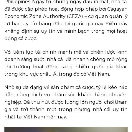
Philippines. Ngay từ những ngày đầu ra mắt, nhà cái
đã được cấp phép hoạt động hợp pháp bởi Cagayan
Economic Zone Authority (CEZA) – cơ quan quản lý
cờ bạc uy tín hàng đầu tại quốc gia này. Điều này
khẳng định sự uy tín và minh bạch trong mọi hoạt
động cá cược.
Với tiềm lực tài chính mạnh mẽ và chiến lược kinh
doanh sáng suốt, nhà cái
đã nhanh chóng mở rộng
thị trường hoạt động sang nhiều quốc gia khác
trong khu vực châu Á, trong đó có Việt Nam.
Nhờ sự đa dạng về sản phẩm cá cược, tỷ lệ kèo hấp
dẫn, cùng dịch vụ chăm sóc khách hàng chuyên
nghiệp. Đã thu hút được lượng lớn người chơi tham
gia và trở thành một trong những nhà cái uy tín
nhất tại Việt Nam hiện nay.