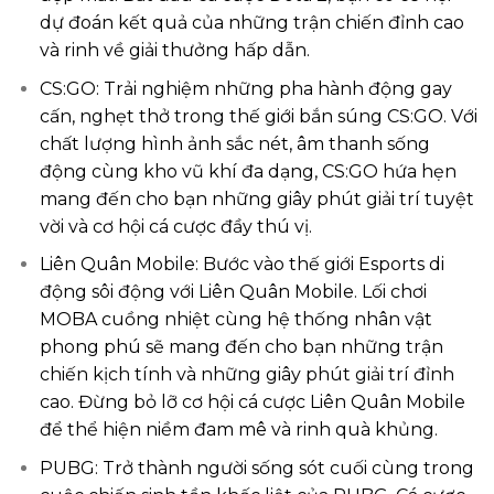
dự đoán kết quả của những trận chiến đỉnh cao
và rinh về giải thưởng hấp dẫn.
CS:GO: Trải nghiệm những pha hành động gay
cấn, nghẹt thở trong thế giới bắn súng CS:GO. Với
chất lượng hình ảnh sắc nét, âm thanh sống
động cùng kho vũ khí đa dạng, CS:GO hứa hẹn
mang đến cho bạn những giây phút giải trí tuyệt
vời và cơ hội cá cược đầy thú vị.
Liên Quân Mobile: Bước vào thế giới Esports di
động sôi động với Liên Quân Mobile. Lối chơi
MOBA cuồng nhiệt cùng hệ thống nhân vật
phong phú sẽ mang đến cho bạn những trận
chiến kịch tính và những giây phút giải trí đỉnh
cao. Đừng bỏ lỡ cơ hội cá cược Liên Quân Mobile
để thể hiện niềm đam mê và rinh quà khủng.
PUBG: Trở thành người sống sót cuối cùng trong