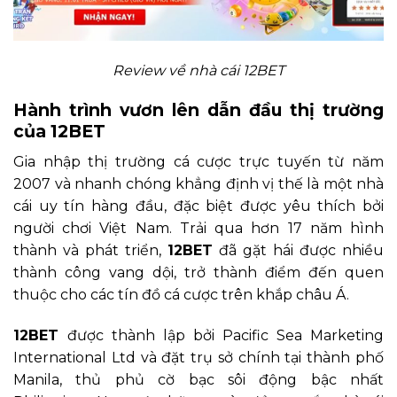
Review về nhà cái 12BET
Hành trình vươn lên dẫn đầu thị trường
của 12BET
Gia nhập thị trường cá cược trực tuyến từ năm
2007 và nhanh chóng khẳng định vị thế là một nhà
cái uy tín hàng đầu, đặc biệt được yêu thích bởi
người chơi Việt Nam. Trải qua hơn 17 năm hình
thành và phát triển,
12BET
đã gặt hái được nhiều
thành công vang dội, trở thành điểm đến quen
thuộc cho các tín đồ cá cược trên khắp châu Á.
12BET
được thành lập bởi Pacific Sea Marketing
International Ltd và đặt trụ sở chính tại thành phố
Manila, thủ phủ cờ bạc sôi động bậc nhất