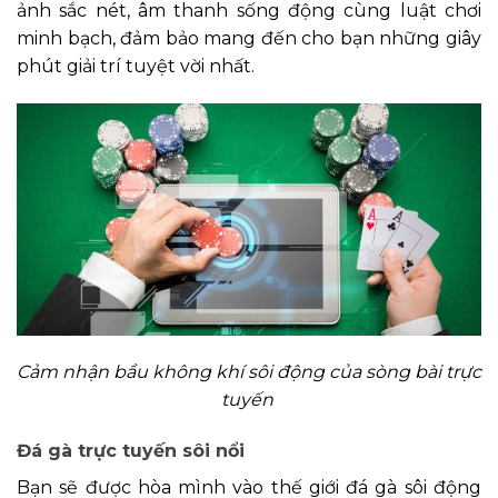
ảnh sắc nét, âm thanh sống động cùng luật chơi
minh bạch, đảm bảo mang đến cho bạn những giây
phút giải trí tuyệt vời nhất.
Cảm nhận bầu không khí sôi động của sòng bài trực
tuyến
Đá gà trực tuyến sôi nổi
Bạn sẽ được hòa mình vào thế giới đá gà sôi động