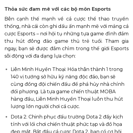
Thỏa sức đam mê với các bộ môn Esports
Bên cạnh thế mạnh về cá cược thể thao truyền
thống, nhà cái còn ghi dấu ấn mạnh mẽ với mảng cá
cược Esports – nơi hội tụ những tựa game đình đám
thu hút đông đảo game thủ trẻ tuổi. Tham gia
ngay, bạn sẽ được đắm chìm trong thế giới Esports
sôi động với đa dạng lựa chọn:
Liên Minh Huyền Thoại: Hóa thân thành 1 trong
140 vị tướng sở hữu kỹ năng độc đáo, bạn sẽ
cùng đồng đội chiến đấu để phá hủy nhà chính
đối phương. Là tựa game chiến thuật MOBA
hàng đầu, Liên Minh Huyền Thoại luôn thu hút
lượng lớn người chơi cá cược.
Dota 2: Chinh phục đấu trường Dota 2 đầy kịch
tính với lối chơi chiến thuật phức tạp và đồ họa
đẹp mắt. Bắt đầu cá cược Dota 2, bạn có cơ hội