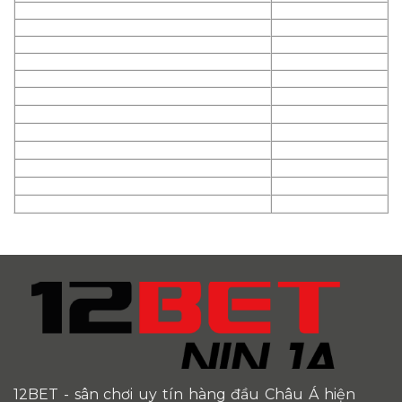
12BET
- sân chơi uy tín hàng đầu Châu Á hiện