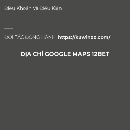
Điều Khoản Và Điều Kiện
ĐỐI TÁC ĐỒNG HÀNH:
https://kuwinzz.com/
ĐỊA CHỈ GOOGLE MAPS 12BET