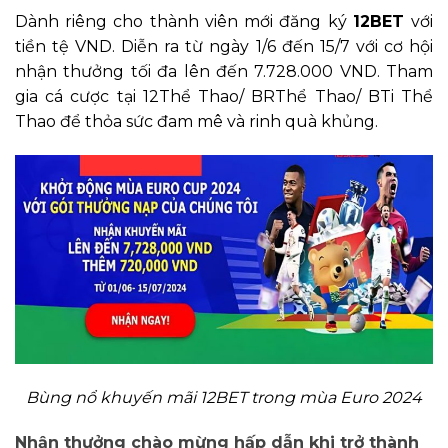
Dành riêng cho thành viên mới đăng ký
12BET
với
tiền tệ VND. Diễn ra từ ngày 1/6 đến 15/7 với cơ hội
nhận thưởng tối đa lên đến 7.728.000 VND. Tham
gia cá cược tại 12Thể Thao/ BRThể Thao/ BTi Thể
Thao để thỏa sức đam mê và rinh quà khủng.
Bùng nổ khuyến mãi 12BET trong mùa Euro 2024
Nhận thưởng chào mừng hấp dẫn khi trở thành