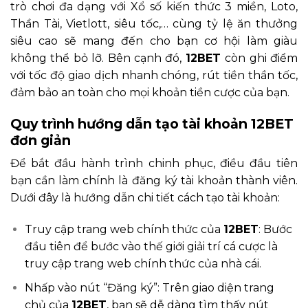
trò chơi đa dạng với Xổ số kiến thức 3 miền, Loto,
Thần Tài, Vietlott, siêu tốc,… cùng tỷ lệ ăn thưởng
siêu cao sẽ mang đến cho bạn cơ hội làm giàu
không thể bỏ lỡ. Bên cạnh đó,
12BET
còn ghi điểm
với tốc độ giao dịch nhanh chóng, rút tiền thần tốc,
đảm bảo an toàn cho mọi khoản tiền cược của bạn.
Quy trình hướng dẫn tạo tài khoản 12BET
đơn giản
Để bắt đầu hành trình chinh phục, điều đầu tiên
bạn cần làm chính là đăng ký tài khoản thành viên.
Dưới đây là hướng dẫn chi tiết cách tạo tài khoản:
Truy cập trang web chính thức của
12BET
: Bước
đầu tiên để bước vào thế giới giải trí cá cược là
truy cập trang web chính thức của nhà cái.
Nhấp vào nút “Đăng ký”: Trên giao diện trang
chủ của
12BET
, bạn sẽ dễ dàng tìm thấy nút