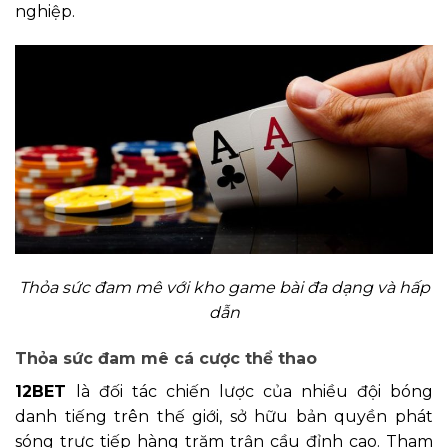
nghiệp.
Thỏa sức đam mê với kho game bài đa dạng và hấp
dẫn
Thỏa sức đam mê cá cược thể thao
12BET
là đối tác chiến lược của nhiều đội bóng
danh tiếng trên thế giới, sở hữu bản quyền phát
sóng trực tiếp hàng trăm trận cầu đỉnh cao. Tham