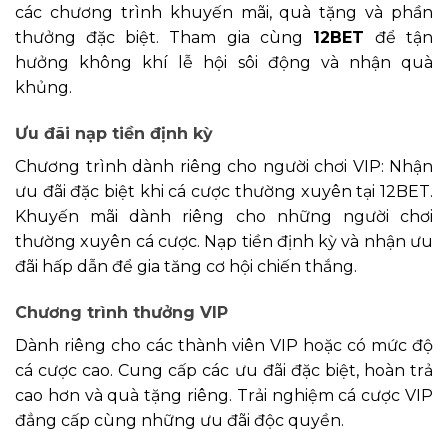
các chương trình khuyến mãi, quà tặng và phần
thưởng đặc biệt. Tham gia cùng
12BET
để tận
hưởng không khí lễ hội sôi động và nhận quà
khủng.
Ưu đãi nạp tiền định kỳ
Chương trình dành riêng cho người chơi VIP: Nhận
ưu đãi đặc biệt khi cá cược thường xuyên tại 12BET.
Khuyến mãi dành riêng cho những người chơi
thường xuyên cá cược. Nạp tiền định kỳ và nhận ưu
đãi hấp dẫn để gia tăng cơ hội chiến thắng.
Chương trình thưởng VIP
Dành riêng cho các thành viên VIP hoặc có mức độ
cá cược cao. Cung cấp các ưu đãi đặc biệt, hoàn trả
cao hơn và quà tặng riêng. Trải nghiệm cá cược VIP
đẳng cấp cùng những ưu đãi độc quyền.