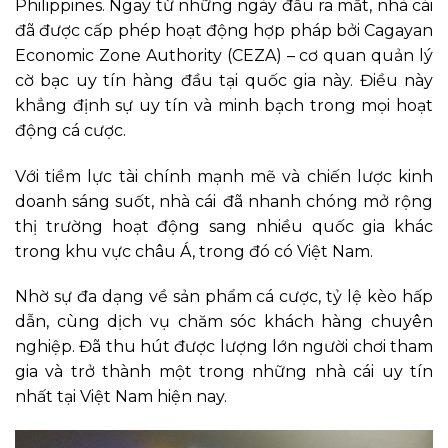
Philippines. Ngay từ những ngày đầu ra mắt, nhà cái
đã được cấp phép hoạt động hợp pháp bởi Cagayan
Economic Zone Authority (CEZA) – cơ quan quản lý
cờ bạc uy tín hàng đầu tại quốc gia này. Điều này
khẳng định sự uy tín và minh bạch trong mọi hoạt
động cá cược.
Với tiềm lực tài chính mạnh mẽ và chiến lược kinh
doanh sáng suốt, nhà cái
đã nhanh chóng mở rộng
thị trường hoạt động sang nhiều quốc gia khác
trong khu vực châu Á, trong đó có Việt Nam.
Nhờ sự đa dạng về sản phẩm cá cược, tỷ lệ kèo hấp
dẫn, cùng dịch vụ chăm sóc khách hàng chuyên
nghiệp. Đã thu hút được lượng lớn người chơi tham
gia và trở thành một trong những nhà cái uy tín
nhất tại Việt Nam hiện nay.