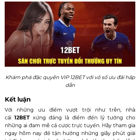
Khám phá đặc quyền VIP 12BET với vô số ưu đãi hấp
dẫn
Kết luận
Với những ưu điểm vượt trội như trên, nhà
cái
12BET
xứng đáng là điểm đến lý tưởng cho
những ai đam mê cá cược trực tuyến. Hãy tham gia
ngay hôm nay để tận hưởng những giây phút giải