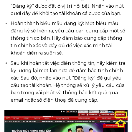
“Đăng ký” được đặt ở vị trí nổi bật. Nhấn vào nút
dưới đây để khởi tạo tài khoản cá cược của bạn.
Hoàn thành biểu mẫu đăng ký: Một biểu mẫu
đăng ký sẽ hiện ra, yêu cầu bạn cung cấp một số
thông tin cơ bản. Hãy đảm bảo cung cấp thông
tin chính xác và đầy đủ để việc xác minh tài
khoản diễn ra suôn sẻ.
Sau khi hoàn tất việc điền thông tin, hãy kiểm tra
kỹ lưỡng lại một lần nữa để đảm bảo tính chính
xác. Sau đó, nhấp vào nút “Đăng ký” để gửi yêu
cầu tạo tài khoản. Hệ thống sẽ xử lý yêu cầu của
bạn trong vài phút và thông báo kết quả qua
email hoặc số điện thoại đã cung cấp.