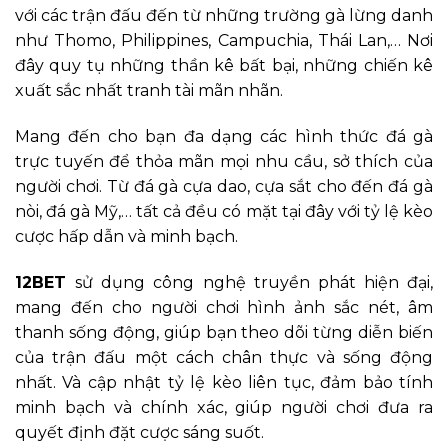
với các trận đấu đến từ những trường gà lừng danh
như Thomo, Philippines, Campuchia, Thái Lan,… Nơi
đây quy tụ những thần kê bất bại, những chiến kê
xuất sắc nhất tranh tài mãn nhãn.
Mang đến cho bạn đa dạng các hình thức đá gà
trực tuyến để thỏa mãn mọi nhu cầu, sở thích của
người chơi. Từ đá gà cựa dao, cựa sắt cho đến đá gà
nòi, đá gà Mỹ,… tất cả đều có mặt tại đây với tỷ lệ kèo
cược hấp dẫn và minh bạch.
12BET
sử dụng công nghệ truyền phát hiện đại,
mang đến cho người chơi hình ảnh sắc nét, âm
thanh sống động, giúp bạn theo dõi từng diễn biến
của trận đấu một cách chân thực và sống động
nhất. Và cập nhật tỷ lệ kèo liên tục, đảm bảo tính
minh bạch và chính xác, giúp người chơi đưa ra
quyết định đặt cược sáng suốt.