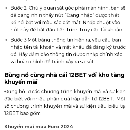
Bước 2: Chú ý quan sát góc phải màn hình, bạn sẽ
dễ dàng nhìn thấy nút “Đăng nhập” được thiết
kế nổi bật với màu sắc bắt mắt. Nhấp chuột vào
nút này để bắt đầu tiến trình truy cập tài khoản.
Bước 3:Một bảng thông tin hiện ra, yêu cầu bạn
nhập tên tài khoản và mật khẩu đã đăng ký trước
đó. Hãy đảm bảo thông tin được nhập chính xác
và hoàn chỉnh để tránh xảy ra sai sót.
Bùng nổ cùng nhà cái 12BET với kho tàng
khuyến mãi
Đừng bỏ lỡ các chương trình khuyến mãi và sự kiện
đặc biệt với nhiều phần quà hấp dẫn từ 12BET. Một
số chương trình khuyến mãi và sự kiện tiêu biểu tại
12BET bao gồm:
Khuyến mãi mùa Euro 2024