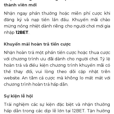
thành viên mới
Nhận ngay phần thưởng hoặc miễn phí cược khi
đăng ký và nạp tiền lần đầu. Khuyến mãi chào
mừng nồng nhiệt dành riêng cho người chơi mới gia
nhập
12BET
.
Khuyến mãi hoàn trả tiền cược
Nhận hoàn trả một phần tiền cược hoặc thua cược
với chương trình ưu đãi dành cho người chơi. Tỷ lệ
hoàn trả và điều kiện chương trình khuyến mãi có
thể thay đổi, vui lòng theo dõi cập nhật trên
website. An tâm cá cược mà không lo mất mát với
chương trình hoàn trả hấp dẫn.
Sự kiện lễ hội
Trải nghiệm các sự kiện đặc biệt và nhận thưởng
hấp dẫn trong các dịp lễ lớn tại 12BET. Tận hưởng