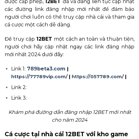
được cấp phép,
12BET
đã và đang liên tục cập nhật
các đường link đăng nhập mới nhất để đảm bảo
người chơi luôn có thể truy cập nhà cái và tham gia
cá cược một cách dễ dàng.
Để truy cập
12BET
một cách an toàn và thuận tiện,
người chơi hãy cập nhật ngay các link đăng nhập
mới nhất 2024 dưới đây:
Link 1:
789beta3.com
|
https://77789vip.com/
|
https://057789.com/
|
Link 2:
Link 3:
Khám phá đường dẫn đăng nhập 12BET mới nhất
cho năm 2024
Cá cược tại nhà cái 12BET với kho game