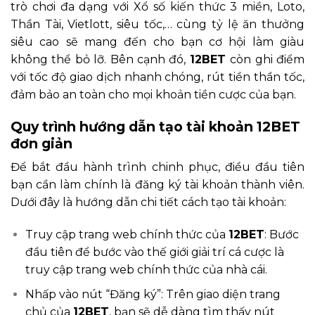
trò chơi đa dạng với Xổ số kiến thức 3 miền, Loto,
Thần Tài, Vietlott, siêu tốc,… cùng tỷ lệ ăn thưởng
siêu cao sẽ mang đến cho bạn cơ hội làm giàu
không thể bỏ lỡ. Bên cạnh đó,
12BET
còn ghi điểm
với tốc độ giao dịch nhanh chóng, rút tiền thần tốc,
đảm bảo an toàn cho mọi khoản tiền cược của bạn.
Quy trình hướng dẫn tạo tài khoản 12BET
đơn giản
Để bắt đầu hành trình chinh phục, điều đầu tiên
bạn cần làm chính là đăng ký tài khoản thành viên.
Dưới đây là hướng dẫn chi tiết cách tạo tài khoản:
Truy cập trang web chính thức của
12BET
: Bước
đầu tiên để bước vào thế giới giải trí cá cược là
truy cập trang web chính thức của nhà cái.
Nhấp vào nút “Đăng ký”: Trên giao diện trang
chủ của
12BET
, bạn sẽ dễ dàng tìm thấy nút