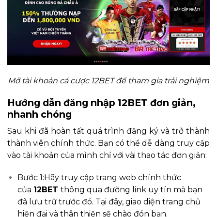
Mở tài khoản cá cược 12BET để tham gia trải nghiệm
Hướng dẫn đăng nhập 12BET đơn giản,
nhanh chóng
Sau khi đã hoàn tất quá trình đăng ký và trở thành
thành viên chính thức. Bạn có thể dễ dàng truy cập
vào tài khoản của mình chỉ với vài thao tác đơn giản:
Bước 1:Hãy truy cập trang web chính thức
của
12BET
thông qua đường link uy tín mà bạn
đã lưu trữ trước đó. Tại đây, giao diện trang chủ
hiện đại và thân thiện sẽ chào đón bạn.