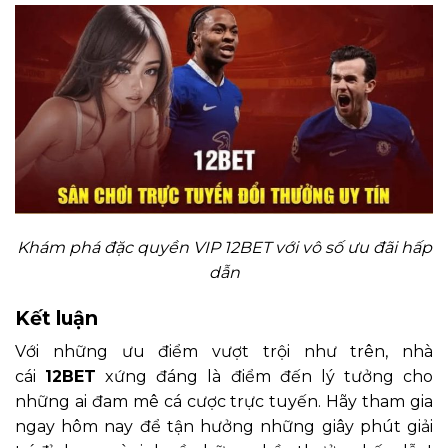
Khám phá đặc quyền VIP 12BET với vô số ưu đãi hấp
dẫn
Kết luận
Với những ưu điểm vượt trội như trên, nhà
cái
12BET
xứng đáng là điểm đến lý tưởng cho
những ai đam mê cá cược trực tuyến. Hãy tham gia
ngay hôm nay để tận hưởng những giây phút giải