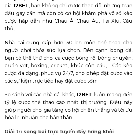
gia
12BET
, bạn không chỉ được theo dõi những trận
đấu gay cấn mà còn có cơ hội khám phá vô số kèo
cược hấp dẫn như Châu Á, Châu Âu, Tài Xỉu, Cầu
thủ,…
Nhà cái cung cấp hơn 30 bộ môn thể thao cho
người chơi thỏa sức lựa chọn. Bên cạnh bóng đá,
bạn có thể thử chơi cá cược bóng rổ, bóng chuyền,
quần vợt, boxing, cricket, khúc côn cầu,… Các kèo
cược đa dạng, phục vụ 24/7, cho phép đặt cược vào
các sự kiện trực tiếp hay đặt cược sớm.
So sánh với các nhà cái khác,
12BET
luôn mang đến
tỷ lệ cược thể thao cao nhất thị trường. Điều này
giúp người chơi gia tăng cơ hội chiến thắng và tối ưu
hóa lợi nhuận cho bản thân.
Giải trí sòng bài trực tuyến đầy hứng khởi