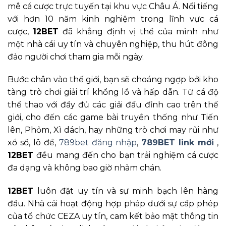
mê cá cược trực tuyến tại khu vực Châu Á. Nổi tiếng
với hơn 10 năm kinh nghiệm trong lĩnh vực cá
cược,
12BET
đã khẳng định vị thế của mình như
một nhà cái uy tín và chuyên nghiệp, thu hút đông
đảo người chơi tham gia mỗi ngày.
Bước chân vào thế giới, bạn sẽ choáng ngợp bởi kho
tàng trò chơi giải trí khổng lồ và hấp dẫn. Từ cá độ
thể thao với đầy đủ các giải đấu đỉnh cao trên thế
giới, cho đến các game bài truyền thống như Tiến
lên, Phỏm, Xì dách, hay những trò chơi may rủi như
xổ số, lô đề,
789bet đăng nhập
,
789BET link mới
,
12BET
đều mang đến cho bạn trải nghiệm cá cược
đa dạng và không bao giờ nhàm chán.
12BET
luôn đặt uy tín và sự minh bạch lên hàng
đầu. Nhà cái hoạt động hợp pháp dưới sự cấp phép
của tổ chức CEZA uy tín, cam kết bảo mật thông tin