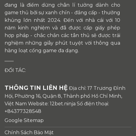
đang là điểm dừng chân lí tưởng dành cho
game thủ bởi sự xanh chín - đẳng cấp - thưởng
khủng lớn nhất 2024. Đến với nhà cái với 10
năm kinh nghiệm và đã được cấp giấy phép
hợp pháp - chắc chắn các tân thủ sẽ được trải
nghiệm những giây phút tuyệt vời thông qua
hàng loạt cổng game đa dạng.
ĐỐI TÁC:
THÔNG TIN LIÊN HỆ
Địa chỉ: 17 Trương Đình
Hội, Phường 16, Quận 8, Thành phố Hồ Chí Minh,
Việt Nam Website: 12bet.ninja Số điện thoại:
+84377328548
Google Sitemap
Chính Sách Bảo Mật