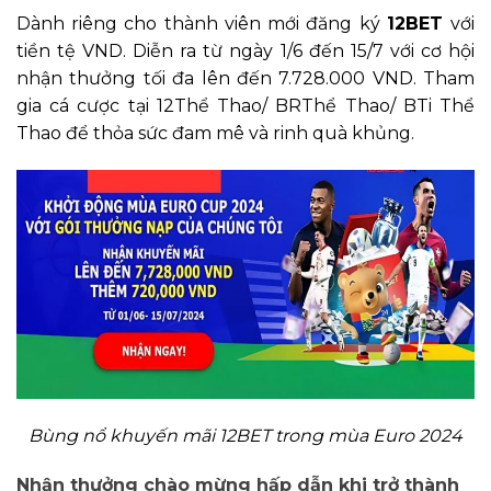
Dành riêng cho thành viên mới đăng ký
12BET
với
tiền tệ VND. Diễn ra từ ngày 1/6 đến 15/7 với cơ hội
nhận thưởng tối đa lên đến 7.728.000 VND. Tham
gia cá cược tại 12Thể Thao/ BRThể Thao/ BTi Thể
Thao để thỏa sức đam mê và rinh quà khủng.
Bùng nổ khuyến mãi 12BET trong mùa Euro 2024
Nhận thưởng chào mừng hấp dẫn khi trở thành