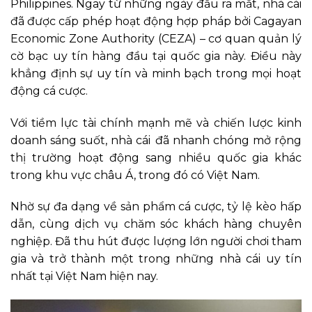
Philippines. Ngay từ những ngày đầu ra mắt, nhà cái
đã được cấp phép hoạt động hợp pháp bởi Cagayan
Economic Zone Authority (CEZA) – cơ quan quản lý
cờ bạc uy tín hàng đầu tại quốc gia này. Điều này
khẳng định sự uy tín và minh bạch trong mọi hoạt
động cá cược.
Với tiềm lực tài chính mạnh mẽ và chiến lược kinh
doanh sáng suốt, nhà cái
đã nhanh chóng mở rộng
thị trường hoạt động sang nhiều quốc gia khác
trong khu vực châu Á, trong đó có Việt Nam.
Nhờ sự đa dạng về sản phẩm cá cược, tỷ lệ kèo hấp
dẫn, cùng dịch vụ chăm sóc khách hàng chuyên
nghiệp. Đã thu hút được lượng lớn người chơi tham
gia và trở thành một trong những nhà cái uy tín
nhất tại Việt Nam hiện nay.