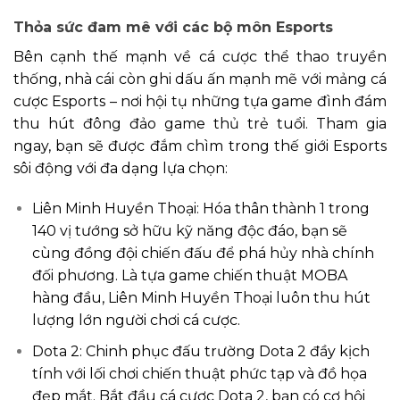
Thỏa sức đam mê với các bộ môn Esports
Bên cạnh thế mạnh về cá cược thể thao truyền
thống, nhà cái còn ghi dấu ấn mạnh mẽ với mảng cá
cược Esports – nơi hội tụ những tựa game đình đám
thu hút đông đảo game thủ trẻ tuổi. Tham gia
ngay, bạn sẽ được đắm chìm trong thế giới Esports
sôi động với đa dạng lựa chọn:
Liên Minh Huyền Thoại: Hóa thân thành 1 trong
140 vị tướng sở hữu kỹ năng độc đáo, bạn sẽ
cùng đồng đội chiến đấu để phá hủy nhà chính
đối phương. Là tựa game chiến thuật MOBA
hàng đầu, Liên Minh Huyền Thoại luôn thu hút
lượng lớn người chơi cá cược.
Dota 2: Chinh phục đấu trường Dota 2 đầy kịch
tính với lối chơi chiến thuật phức tạp và đồ họa
đẹp mắt. Bắt đầu cá cược Dota 2, bạn có cơ hội