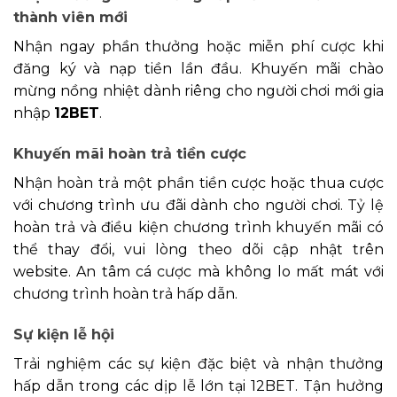
thành viên mới
Nhận ngay phần thưởng hoặc miễn phí cược khi
đăng ký và nạp tiền lần đầu. Khuyến mãi chào
mừng nồng nhiệt dành riêng cho người chơi mới gia
nhập
12BET
.
Khuyến mãi hoàn trả tiền cược
Nhận hoàn trả một phần tiền cược hoặc thua cược
với chương trình ưu đãi dành cho người chơi. Tỷ lệ
hoàn trả và điều kiện chương trình khuyến mãi có
thể thay đổi, vui lòng theo dõi cập nhật trên
website. An tâm cá cược mà không lo mất mát với
chương trình hoàn trả hấp dẫn.
Sự kiện lễ hội
Trải nghiệm các sự kiện đặc biệt và nhận thưởng
hấp dẫn trong các dịp lễ lớn tại 12BET. Tận hưởng