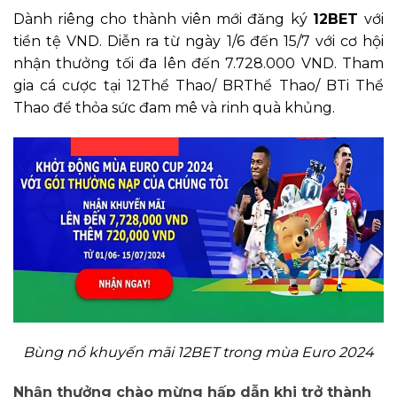
Dành riêng cho thành viên mới đăng ký
12BET
với
tiền tệ VND. Diễn ra từ ngày 1/6 đến 15/7 với cơ hội
nhận thưởng tối đa lên đến 7.728.000 VND. Tham
gia cá cược tại 12Thể Thao/ BRThể Thao/ BTi Thể
Thao để thỏa sức đam mê và rinh quà khủng.
Bùng nổ khuyến mãi 12BET trong mùa Euro 2024
Nhận thưởng chào mừng hấp dẫn khi trở thành