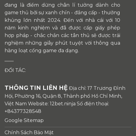
đang là điểm dừng chân lí tưởng dành cho
game thủ bởi sự xanh chín - đẳng cấp - thưởng
khủng lớn nhất 2024. Đến với nhà cái với 10
năm kinh nghiệm và đã được cấp giấy phép
hợp pháp - chắc chắn các tân thủ sẽ được trải
nghiệm những giây phút tuyệt vời thông qua
hàng loạt cổng game đa dạng.
ĐỐI TÁC:
THÔNG TIN LIÊN HỆ
Địa chỉ: 17 Trương Đình
Hội, Phường 16, Quận 8, Thành phố Hồ Chí Minh,
Việt Nam Website: 12bet.ninja Số điện thoại:
+84377328548
Google Sitemap
Chính Sách Bảo Mật