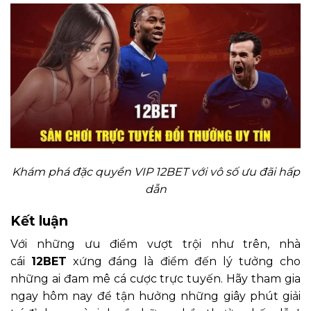
Khám phá đặc quyền VIP 12BET với vô số ưu đãi hấp
dẫn
Kết luận
Với những ưu điểm vượt trội như trên, nhà
cái
12BET
xứng đáng là điểm đến lý tưởng cho
những ai đam mê cá cược trực tuyến. Hãy tham gia
ngay hôm nay để tận hưởng những giây phút giải