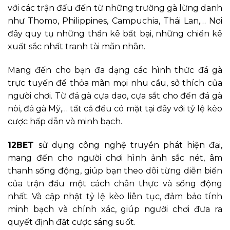
với các trận đấu đến từ những trường gà lừng danh
như Thomo, Philippines, Campuchia, Thái Lan,… Nơi
đây quy tụ những thần kê bất bại, những chiến kê
xuất sắc nhất tranh tài mãn nhãn.
Mang đến cho bạn đa dạng các hình thức đá gà
trực tuyến để thỏa mãn mọi nhu cầu, sở thích của
người chơi. Từ đá gà cựa dao, cựa sắt cho đến đá gà
nòi, đá gà Mỹ,… tất cả đều có mặt tại đây với tỷ lệ kèo
cược hấp dẫn và minh bạch.
12BET
sử dụng công nghệ truyền phát hiện đại,
mang đến cho người chơi hình ảnh sắc nét, âm
thanh sống động, giúp bạn theo dõi từng diễn biến
của trận đấu một cách chân thực và sống động
nhất. Và cập nhật tỷ lệ kèo liên tục, đảm bảo tính
minh bạch và chính xác, giúp người chơi đưa ra
quyết định đặt cược sáng suốt.