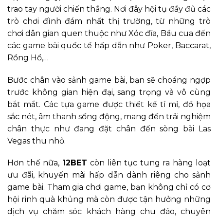
trao tay người chiến thắng. Nơi đây hội tụ đầy đủ các
trò chơi đình đám nhất thị trường, từ những trò
chơi dân gian quen thuộc như Xóc đĩa, Bầu cua đến
các game bài quốc tế hấp dẫn như Poker, Baccarat,
Rồng Hổ,…
Bước chân vào sảnh game bài, bạn sẽ choáng ngợp
trước không gian hiện đại, sang trọng và vô cùng
bắt mắt. Các tựa game được thiết kế tỉ mỉ, đồ họa
sắc nét, âm thanh sống động, mang đến trải nghiệm
chân thực như đang đặt chân đến sòng bài Las
Vegas thu nhỏ.
Hơn thế nữa,
12BET
còn liên tục tung ra hàng loạt
ưu đãi, khuyến mãi hấp dẫn dành riêng cho sảnh
game bài. Tham gia chơi game, bạn không chỉ có cơ
hội rinh quà khủng mà còn được tận hưởng những
dịch vụ chăm sóc khách hàng chu đáo, chuyên