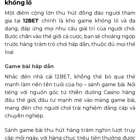
khổng lồ
Một điểm cộng lớn thu hút đông đảo người tham
gia tại
12BET
chính là kho game khổng lồ và đa
dạng, đáp ứng mọi nhu cầu giải trí của người chơi.
Bước chân vào thế giới cá cược, bạn sẽ choáng ngợp
trước hàng trăm trò chơi hấp dẫn, thuộc đủ mọi thể
loại:
Game bài hấp dẫn
Nhắc đến nhà cái 12BET, không thể bỏ qua thế
mạnh làm nên tên tuổi của họ – sảnh game bài. Nổi
tiếng với nguồn gốc từ thiên đường Casino hàng
đầu thế giới, đầu tư mạnh mẽ vào mảng game bài,
mang đến cho người chơi trải nghiệm đẳng cấp và
chuyên nghiệp.
Sảnh game bài thu hút hàng trăm nghìn lượt truy
cập mỗi ngày, với hàng chục triệu tiền thưởng được