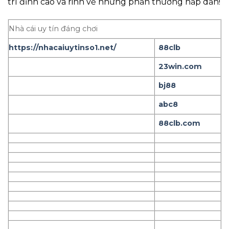
trí đỉnh cao và rinh về những phần thưởng hấp dẫn!
Nhà cái uy tín đáng chơi
https://nhacaiuytinso1.net/
88clb
23win.com
bj88
abc8
88clb.com