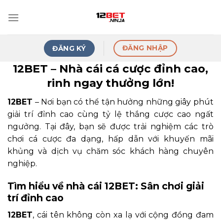
Skip
to
content
ĐĂNG NHẬP
ĐĂNG KÝ
12BET – Nhà cái cá cược đỉnh cao,
rinh ngay thưởng lớn!
12BET
– Nơi bạn có thể tận hưởng những giây phút
giải trí đỉnh cao cùng tỷ lệ thắng cược cao ngất
ngưởng. Tại đây, bạn sẽ được trải nghiệm các trò
chơi cá cược đa dạng, hấp dẫn với khuyến mãi
khủng và dịch vụ chăm sóc khách hàng chuyên
nghiệp.
Tìm hiểu về nhà cái 12BET: Sân chơi giải
trí đỉnh cao
12BET
, cái tên không còn xa lạ với cộng đồng đam