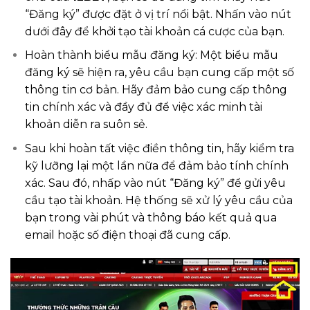
“Đăng ký” được đặt ở vị trí nổi bật. Nhấn vào nút
dưới đây để khởi tạo tài khoản cá cược của bạn.
Hoàn thành biểu mẫu đăng ký: Một biểu mẫu
đăng ký sẽ hiện ra, yêu cầu bạn cung cấp một số
thông tin cơ bản. Hãy đảm bảo cung cấp thông
tin chính xác và đầy đủ để việc xác minh tài
khoản diễn ra suôn sẻ.
Sau khi hoàn tất việc điền thông tin, hãy kiểm tra
kỹ lưỡng lại một lần nữa để đảm bảo tính chính
xác. Sau đó, nhấp vào nút “Đăng ký” để gửi yêu
cầu tạo tài khoản. Hệ thống sẽ xử lý yêu cầu của
bạn trong vài phút và thông báo kết quả qua
email hoặc số điện thoại đã cung cấp.