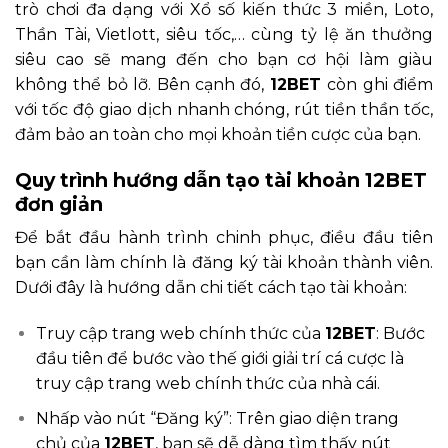
trò chơi đa dạng với Xổ số kiến thức 3 miền, Loto,
Thần Tài, Vietlott, siêu tốc,… cùng tỷ lệ ăn thưởng
siêu cao sẽ mang đến cho bạn cơ hội làm giàu
không thể bỏ lỡ. Bên cạnh đó,
12BET
còn ghi điểm
với tốc độ giao dịch nhanh chóng, rút tiền thần tốc,
đảm bảo an toàn cho mọi khoản tiền cược của bạn.
Quy trình hướng dẫn tạo tài khoản 12BET
đơn giản
Để bắt đầu hành trình chinh phục, điều đầu tiên
bạn cần làm chính là đăng ký tài khoản thành viên.
Dưới đây là hướng dẫn chi tiết cách tạo tài khoản:
Truy cập trang web chính thức của
12BET
: Bước
đầu tiên để bước vào thế giới giải trí cá cược là
truy cập trang web chính thức của nhà cái.
Nhấp vào nút “Đăng ký”: Trên giao diện trang
chủ của
12BET
, bạn sẽ dễ dàng tìm thấy nút