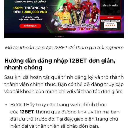
Mở tài khoản cá cược 12BET để tham gia trải nghiệm
Hướng dẫn đăng nhập 12BET đơn giản,
nhanh chóng
Sau khi đã hoàn tất quá trình đăng ký và trở thành
thành viên chính thức. Bạn có thể dễ dàng truy cập
vào tài khoản của mình chỉ với vài thao tác đơn giản:
Bước 1:Hãy truy cập trang web chính thức
của
12BET
thông qua đường link uy tín mà bạn
đã lưu trữ trước đó. Tại đây, giao diện trang chủ
hiện đại và thân thiện sẽ chào đón bạn.