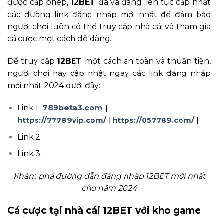
được cấp phép,
12BET
đã và đang liên tục cập nhật
các đường link đăng nhập mới nhất để đảm bảo
người chơi luôn có thể truy cập nhà cái và tham gia
cá cược một cách dễ dàng.
Để truy cập
12BET
một cách an toàn và thuận tiện,
người chơi hãy cập nhật ngay các link đăng nhập
mới nhất 2024 dưới đây:
Link 1:
789beta3.com
|
https://77789vip.com/
|
https://057789.com/
|
Link 2:
Link 3:
Khám phá đường dẫn đăng nhập 12BET mới nhất
cho năm 2024
Cá cược tại nhà cái 12BET với kho game