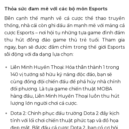
Thỏa sức đam mê với các bộ môn Esports
Bên cạnh thế mạnh về cá cược thể thao truyền
thống, nhà cái còn ghi dấu ấn mạnh mẽ với mảng cá
cược Esports – nơi hội tụ những tựa game đình đám
thu hút đông đảo game thủ trẻ tuổi. Tham gia
ngay, bạn sẽ được đắm chìm trong thế giới Esports
sôi động với đa dạng lựa chọn:
Liên Minh Huyền Thoại: Hóa thân thành 1 trong
140 vị tướng sở hữu kỹ năng độc đáo, bạn sẽ
cùng đồng đội chiến đấu để phá hủy nhà chính
đối phương. Là tựa game chiến thuật MOBA
hàng đầu, Liên Minh Huyền Thoại luôn thu hút
lượng lớn người chơi cá cược.
Dota 2: Chinh phục đấu trường Dota 2 đầy kịch
tính với lối chơi chiến thuật phức tạp và đồ họa
đẹp mắt. Bắt đầu cá cược Dota 2, bạn có cơ hội