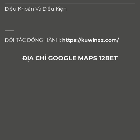
Điều Khoản Và Điều Kiện
ĐỐI TÁC ĐỒNG HÀNH:
https://kuwinzz.com/
ĐỊA CHỈ GOOGLE MAPS 12BET