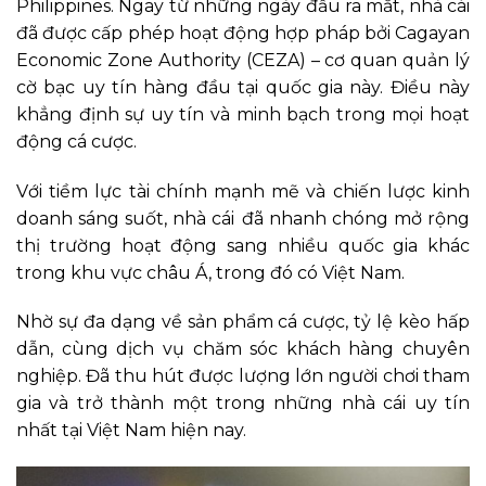
Philippines. Ngay từ những ngày đầu ra mắt, nhà cái
đã được cấp phép hoạt động hợp pháp bởi Cagayan
Economic Zone Authority (CEZA) – cơ quan quản lý
cờ bạc uy tín hàng đầu tại quốc gia này. Điều này
khẳng định sự uy tín và minh bạch trong mọi hoạt
động cá cược.
Với tiềm lực tài chính mạnh mẽ và chiến lược kinh
doanh sáng suốt, nhà cái
đã nhanh chóng mở rộng
thị trường hoạt động sang nhiều quốc gia khác
trong khu vực châu Á, trong đó có Việt Nam.
Nhờ sự đa dạng về sản phẩm cá cược, tỷ lệ kèo hấp
dẫn, cùng dịch vụ chăm sóc khách hàng chuyên
nghiệp. Đã thu hút được lượng lớn người chơi tham
gia và trở thành một trong những nhà cái uy tín
nhất tại Việt Nam hiện nay.