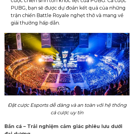
cuộc chiến sinh tồn khốc liệt của PUBG. Cá cược
PUBG, bạn sẽ được dự đoán kết quả của những
trận chiến Battle Royale nghẹt thở và mang về
giải thưởng hấp dẫn.
Đặt cược Esports dễ dàng và an toàn với hệ thống
cá cược uy tín
Bắn cá – Trải nghiệm cảm giác phiêu lưu dưới
đại dương