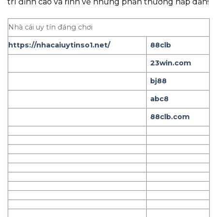
trí đỉnh cao và rinh về những phần thưởng hấp dẫn!
Nhà cái uy tín đáng chơi
https://nhacaiuytinso1.net/
88clb
23win.com
bj88
abc8
88clb.com