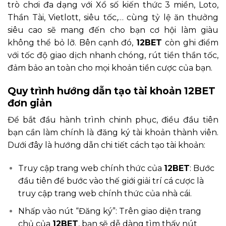
trò chơi đa dạng với Xổ số kiến thức 3 miền, Loto,
Thần Tài, Vietlott, siêu tốc,… cùng tỷ lệ ăn thưởng
siêu cao sẽ mang đến cho bạn cơ hội làm giàu
không thể bỏ lỡ. Bên cạnh đó,
12BET
còn ghi điểm
với tốc độ giao dịch nhanh chóng, rút tiền thần tốc,
đảm bảo an toàn cho mọi khoản tiền cược của bạn.
Quy trình hướng dẫn tạo tài khoản 12BET
đơn giản
Để bắt đầu hành trình chinh phục, điều đầu tiên
bạn cần làm chính là đăng ký tài khoản thành viên.
Dưới đây là hướng dẫn chi tiết cách tạo tài khoản:
Truy cập trang web chính thức của
12BET
: Bước
đầu tiên để bước vào thế giới giải trí cá cược là
truy cập trang web chính thức của nhà cái.
Nhấp vào nút “Đăng ký”: Trên giao diện trang
chủ của
12BET
, bạn sẽ dễ dàng tìm thấy nút