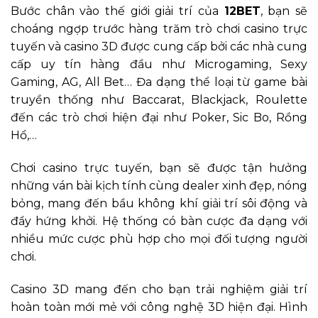
Bước chân vào thế giới giải trí của
12BET
, bạn sẽ
choáng ngợp trước hàng trăm trò chơi casino trực
tuyến và casino 3D được cung cấp bởi các nhà cung
cấp uy tín hàng đầu như Microgaming, Sexy
Gaming, AG, All Bet… Đa dạng thể loại từ game bài
truyền thống như Baccarat, Blackjack, Roulette
đến các trò chơi hiện đại như Poker, Sic Bo, Rồng
Hổ,…
Chơi casino trực tuyến, bạn sẽ được tận hưởng
những ván bài kịch tính cùng dealer xinh đẹp, nóng
bỏng, mang đến bầu không khí giải trí sôi động và
đầy hứng khởi. Hệ thống có bàn cược đa dạng với
nhiều mức cược phù hợp cho mọi đối tượng người
chơi.
Casino 3D mang đến cho bạn trải nghiệm giải trí
hoàn toàn mới mẻ với công nghệ 3D hiện đại. Hình