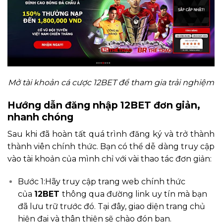
Mở tài khoản cá cược 12BET để tham gia trải nghiệm
Hướng dẫn đăng nhập 12BET đơn giản,
nhanh chóng
Sau khi đã hoàn tất quá trình đăng ký và trở thành
thành viên chính thức. Bạn có thể dễ dàng truy cập
vào tài khoản của mình chỉ với vài thao tác đơn giản:
Bước 1:Hãy truy cập trang web chính thức
của
12BET
thông qua đường link uy tín mà bạn
đã lưu trữ trước đó. Tại đây, giao diện trang chủ
hiện đại và thân thiện sẽ chào đón bạn.