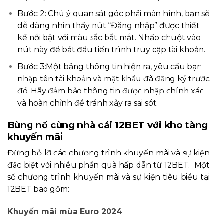
Bước 2: Chú ý quan sát góc phải màn hình, bạn sẽ
dễ dàng nhìn thấy nút “Đăng nhập” được thiết
kế nổi bật với màu sắc bắt mắt. Nhấp chuột vào
nút này để bắt đầu tiến trình truy cập tài khoản.
Bước 3:Một bảng thông tin hiện ra, yêu cầu bạn
nhập tên tài khoản và mật khẩu đã đăng ký trước
đó. Hãy đảm bảo thông tin được nhập chính xác
và hoàn chỉnh để tránh xảy ra sai sót.
Bùng nổ cùng nhà cái 12BET với kho tàng
khuyến mãi
Đừng bỏ lỡ các chương trình khuyến mãi và sự kiện
đặc biệt với nhiều phần quà hấp dẫn từ 12BET. Một
số chương trình khuyến mãi và sự kiện tiêu biểu tại
12BET bao gồm:
Khuyến mãi mùa Euro 2024