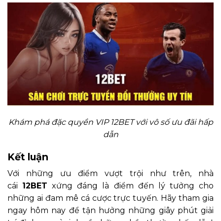
Khám phá đặc quyền VIP 12BET với vô số ưu đãi hấp
dẫn
Kết luận
Với những ưu điểm vượt trội như trên, nhà
cái
12BET
xứng đáng là điểm đến lý tưởng cho
những ai đam mê cá cược trực tuyến. Hãy tham gia
ngay hôm nay để tận hưởng những giây phút giải