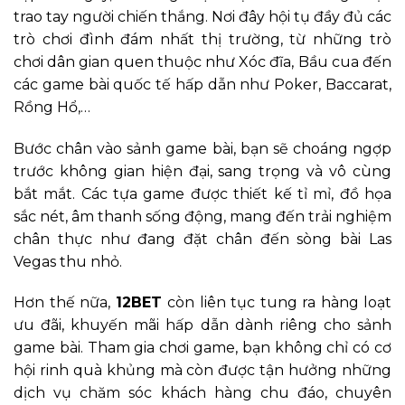
trao tay người chiến thắng. Nơi đây hội tụ đầy đủ các
trò chơi đình đám nhất thị trường, từ những trò
chơi dân gian quen thuộc như Xóc đĩa, Bầu cua đến
các game bài quốc tế hấp dẫn như Poker, Baccarat,
Rồng Hổ,…
Bước chân vào sảnh game bài, bạn sẽ choáng ngợp
trước không gian hiện đại, sang trọng và vô cùng
bắt mắt. Các tựa game được thiết kế tỉ mỉ, đồ họa
sắc nét, âm thanh sống động, mang đến trải nghiệm
chân thực như đang đặt chân đến sòng bài Las
Vegas thu nhỏ.
Hơn thế nữa,
12BET
còn liên tục tung ra hàng loạt
ưu đãi, khuyến mãi hấp dẫn dành riêng cho sảnh
game bài. Tham gia chơi game, bạn không chỉ có cơ
hội rinh quà khủng mà còn được tận hưởng những
dịch vụ chăm sóc khách hàng chu đáo, chuyên