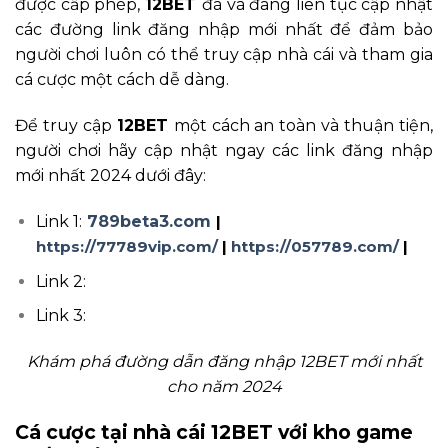
được cấp phép,
12BET
đã và đang liên tục cập nhật
các đường link đăng nhập mới nhất để đảm bảo
người chơi luôn có thể truy cập nhà cái và tham gia
cá cược một cách dễ dàng.
Để truy cập
12BET
một cách an toàn và thuận tiện,
người chơi hãy cập nhật ngay các link đăng nhập
mới nhất 2024 dưới đây:
Link 1:
789beta3.com
|
https://77789vip.com/
|
https://057789.com/
|
Link 2:
Link 3:
Khám phá đường dẫn đăng nhập 12BET mới nhất
cho năm 2024
Cá cược tại nhà cái 12BET với kho game