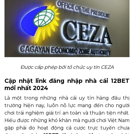
Được cấp phép bởi tổ chức uy tín CEZA
Cập nhật link đăng nhập nhà cái 12BET
mới nhất 2024
Là một trong những nhà cái uy tín hàng đầu thị
trường hiện nay, luôn nỗ lực mang đến cho người
chơi trải nghiệm giải trí an toàn và thuận tiện nhất.
Hiểu được những khó khăn mà người chơi Việt Nam
gặp phải do hoạt động cá cược trực tuyến chưa