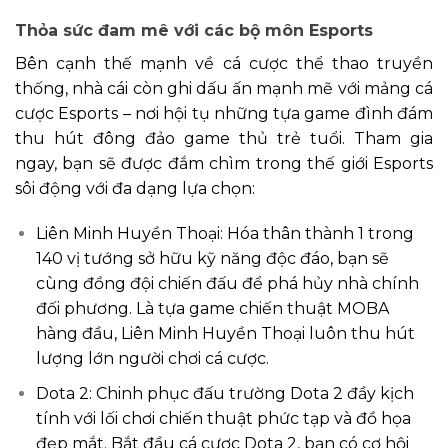
Thỏa sức đam mê với các bộ môn Esports
Bên cạnh thế mạnh về cá cược thể thao truyền
thống, nhà cái còn ghi dấu ấn mạnh mẽ với mảng cá
cược Esports – nơi hội tụ những tựa game đình đám
thu hút đông đảo game thủ trẻ tuổi. Tham gia
ngay, bạn sẽ được đắm chìm trong thế giới Esports
sôi động với đa dạng lựa chọn:
Liên Minh Huyền Thoại: Hóa thân thành 1 trong
140 vị tướng sở hữu kỹ năng độc đáo, bạn sẽ
cùng đồng đội chiến đấu để phá hủy nhà chính
đối phương. Là tựa game chiến thuật MOBA
hàng đầu, Liên Minh Huyền Thoại luôn thu hút
lượng lớn người chơi cá cược.
Dota 2: Chinh phục đấu trường Dota 2 đầy kịch
tính với lối chơi chiến thuật phức tạp và đồ họa
đẹp mắt. Bắt đầu cá cược Dota 2, bạn có cơ hội