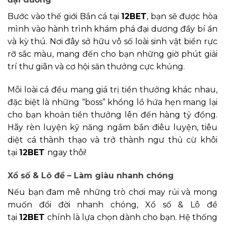
Bước vào thế giới Bắn cá tại
12BET
, bạn sẽ được hòa
mình vào hành trình khám phá đại dương đầy bí ẩn
và kỳ thú. Nơi đây sở hữu vô số loài sinh vật biển rực
rỡ sắc màu, mang đến cho bạn những giờ phút giải
trí thư giãn và cơ hội săn thưởng cực khủng.
Mỗi loài cá đều mang giá trị tiền thưởng khác nhau,
đặc biệt là những “boss” khổng lồ hứa hẹn mang lại
cho bạn khoản tiền thưởng lên đến hàng tỷ đồng.
Hãy rèn luyện kỹ năng ngắm bắn điêu luyện, tiêu
diệt cá thành thạo và trở thành ngư thủ cừ khôi
tại
12BET
ngay thôi!
Xổ số & Lô đề – Làm giàu nhanh chóng
Nếu bạn đam mê những trò chơi may rủi và mong
muốn đổi đời nhanh chóng, Xổ số & Lô đề
tại
12BET
chính là lựa chọn dành cho bạn. Hệ thống