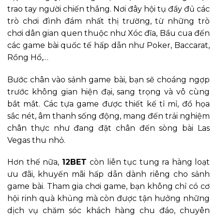
trao tay người chiến thắng. Nơi đây hội tụ đầy đủ các
trò chơi đình đám nhất thị trường, từ những trò
chơi dân gian quen thuộc như Xóc đĩa, Bầu cua đến
các game bài quốc tế hấp dẫn như Poker, Baccarat,
Rồng Hổ,…
Bước chân vào sảnh game bài, bạn sẽ choáng ngợp
trước không gian hiện đại, sang trọng và vô cùng
bắt mắt. Các tựa game được thiết kế tỉ mỉ, đồ họa
sắc nét, âm thanh sống động, mang đến trải nghiệm
chân thực như đang đặt chân đến sòng bài Las
Vegas thu nhỏ.
Hơn thế nữa,
12BET
còn liên tục tung ra hàng loạt
ưu đãi, khuyến mãi hấp dẫn dành riêng cho sảnh
game bài. Tham gia chơi game, bạn không chỉ có cơ
hội rinh quà khủng mà còn được tận hưởng những
dịch vụ chăm sóc khách hàng chu đáo, chuyên