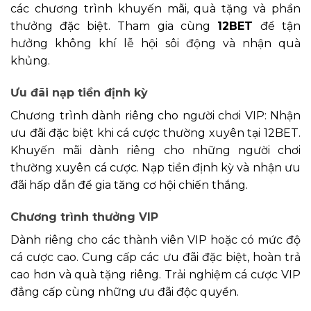
các chương trình khuyến mãi, quà tặng và phần
thưởng đặc biệt. Tham gia cùng
12BET
để tận
hưởng không khí lễ hội sôi động và nhận quà
khủng.
Ưu đãi nạp tiền định kỳ
Chương trình dành riêng cho người chơi VIP: Nhận
ưu đãi đặc biệt khi cá cược thường xuyên tại 12BET.
Khuyến mãi dành riêng cho những người chơi
thường xuyên cá cược. Nạp tiền định kỳ và nhận ưu
đãi hấp dẫn để gia tăng cơ hội chiến thắng.
Chương trình thưởng VIP
Dành riêng cho các thành viên VIP hoặc có mức độ
cá cược cao. Cung cấp các ưu đãi đặc biệt, hoàn trả
cao hơn và quà tặng riêng. Trải nghiệm cá cược VIP
đẳng cấp cùng những ưu đãi độc quyền.