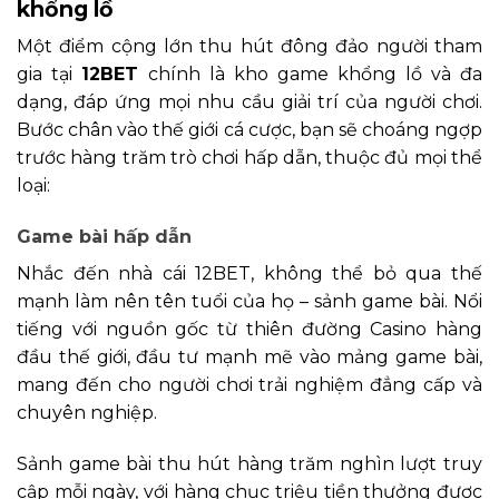
khổng lồ
Một điểm cộng lớn thu hút đông đảo người tham
gia tại
12BET
chính là kho game khổng lồ và đa
dạng, đáp ứng mọi nhu cầu giải trí của người chơi.
Bước chân vào thế giới cá cược, bạn sẽ choáng ngợp
trước hàng trăm trò chơi hấp dẫn, thuộc đủ mọi thể
loại:
Game bài hấp dẫn
Nhắc đến nhà cái 12BET, không thể bỏ qua thế
mạnh làm nên tên tuổi của họ – sảnh game bài. Nổi
tiếng với nguồn gốc từ thiên đường Casino hàng
đầu thế giới, đầu tư mạnh mẽ vào mảng game bài,
mang đến cho người chơi trải nghiệm đẳng cấp và
chuyên nghiệp.
Sảnh game bài thu hút hàng trăm nghìn lượt truy
cập mỗi ngày, với hàng chục triệu tiền thưởng được