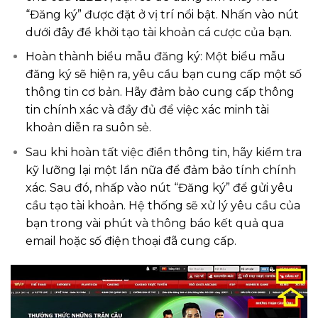
“Đăng ký” được đặt ở vị trí nổi bật. Nhấn vào nút
dưới đây để khởi tạo tài khoản cá cược của bạn.
Hoàn thành biểu mẫu đăng ký: Một biểu mẫu
đăng ký sẽ hiện ra, yêu cầu bạn cung cấp một số
thông tin cơ bản. Hãy đảm bảo cung cấp thông
tin chính xác và đầy đủ để việc xác minh tài
khoản diễn ra suôn sẻ.
Sau khi hoàn tất việc điền thông tin, hãy kiểm tra
kỹ lưỡng lại một lần nữa để đảm bảo tính chính
xác. Sau đó, nhấp vào nút “Đăng ký” để gửi yêu
cầu tạo tài khoản. Hệ thống sẽ xử lý yêu cầu của
bạn trong vài phút và thông báo kết quả qua
email hoặc số điện thoại đã cung cấp.