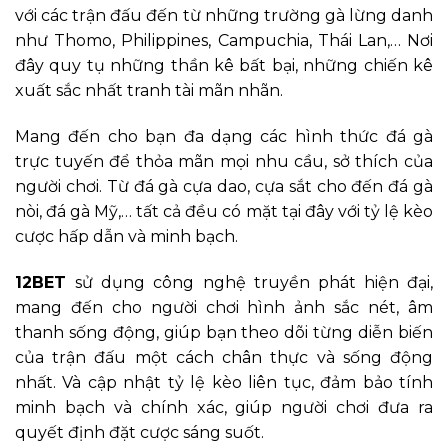
với các trận đấu đến từ những trường gà lừng danh
như Thomo, Philippines, Campuchia, Thái Lan,… Nơi
đây quy tụ những thần kê bất bại, những chiến kê
xuất sắc nhất tranh tài mãn nhãn.
Mang đến cho bạn đa dạng các hình thức đá gà
trực tuyến để thỏa mãn mọi nhu cầu, sở thích của
người chơi. Từ đá gà cựa dao, cựa sắt cho đến đá gà
nòi, đá gà Mỹ,… tất cả đều có mặt tại đây với tỷ lệ kèo
cược hấp dẫn và minh bạch.
12BET
sử dụng công nghệ truyền phát hiện đại,
mang đến cho người chơi hình ảnh sắc nét, âm
thanh sống động, giúp bạn theo dõi từng diễn biến
của trận đấu một cách chân thực và sống động
nhất. Và cập nhật tỷ lệ kèo liên tục, đảm bảo tính
minh bạch và chính xác, giúp người chơi đưa ra
quyết định đặt cược sáng suốt.