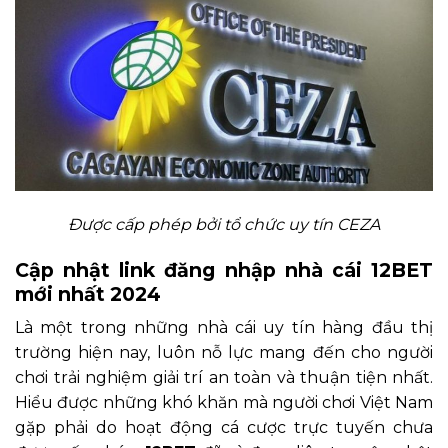
Được cấp phép bởi tổ chức uy tín CEZA
Cập nhật link đăng nhập nhà cái 12BET
mới nhất 2024
Là một trong những nhà cái uy tín hàng đầu thị
trường hiện nay, luôn nỗ lực mang đến cho người
chơi trải nghiệm giải trí an toàn và thuận tiện nhất.
Hiểu được những khó khăn mà người chơi Việt Nam
gặp phải do hoạt động cá cược trực tuyến chưa