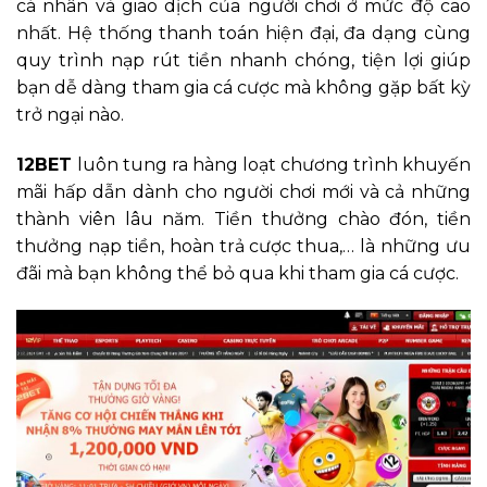
cá nhân và giao dịch của người chơi ở mức độ cao
nhất. Hệ thống thanh toán hiện đại, đa dạng cùng
quy trình nạp rút tiền nhanh chóng, tiện lợi giúp
bạn dễ dàng tham gia cá cược mà không gặp bất kỳ
trở ngại nào.
12BET
luôn tung ra hàng loạt chương trình khuyến
mãi hấp dẫn dành cho người chơi mới và cả những
thành viên lâu năm. Tiền thưởng chào đón, tiền
thưởng nạp tiền, hoàn trả cược thua,… là những ưu
đãi mà bạn không thể bỏ qua khi tham gia cá cược.