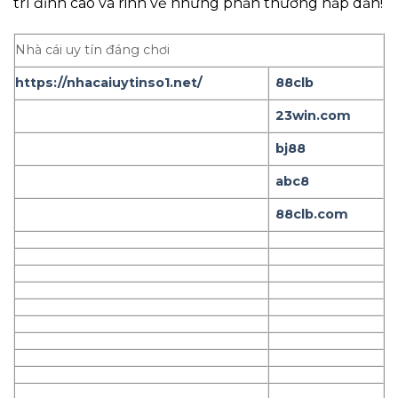
trí đỉnh cao và rinh về những phần thưởng hấp dẫn!
Nhà cái uy tín đáng chơi
https://nhacaiuytinso1.net/
88clb
23win.com
bj88
abc8
88clb.com