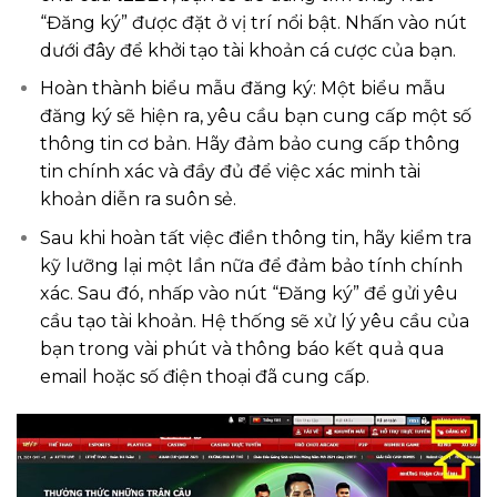
“Đăng ký” được đặt ở vị trí nổi bật. Nhấn vào nút
dưới đây để khởi tạo tài khoản cá cược của bạn.
Hoàn thành biểu mẫu đăng ký: Một biểu mẫu
đăng ký sẽ hiện ra, yêu cầu bạn cung cấp một số
thông tin cơ bản. Hãy đảm bảo cung cấp thông
tin chính xác và đầy đủ để việc xác minh tài
khoản diễn ra suôn sẻ.
Sau khi hoàn tất việc điền thông tin, hãy kiểm tra
kỹ lưỡng lại một lần nữa để đảm bảo tính chính
xác. Sau đó, nhấp vào nút “Đăng ký” để gửi yêu
cầu tạo tài khoản. Hệ thống sẽ xử lý yêu cầu của
bạn trong vài phút và thông báo kết quả qua
email hoặc số điện thoại đã cung cấp.