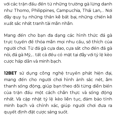
với các trận đấu đến từ những trường gà lừng danh
như Thomo, Philippines, Campuchia, Thái Lan,… Nơi
đây quy tụ những thần kê bất bại, những chiến kê
xuất sắc nhất tranh tài mãn nhãn.
Mang đến cho bạn đa dạng các hình thức đá gà
trực tuyến để thỏa mãn mọi nhu cầu, sở thích của
người chơi. Từ đá gà cựa dao, cựa sắt cho đến đá gà
nòi, đá gà Mỹ,… tất cả đều có mặt tại đây với tỷ lệ kèo
cược hấp dẫn và minh bạch.
12BET
sử dụng công nghệ truyền phát hiện đại,
mang đến cho người chơi hình ảnh sắc nét, âm
thanh sống động, giúp bạn theo dõi từng diễn biến
của trận đấu một cách chân thực và sống động
nhất. Và cập nhật tỷ lệ kèo liên tục, đảm bảo tính
minh bạch và chính xác, giúp người chơi đưa ra
quyết định đặt cược sáng suốt.