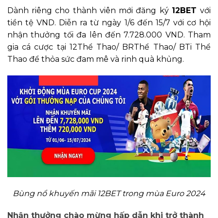
Dành riêng cho thành viên mới đăng ký
12BET
với
tiền tệ VND. Diễn ra từ ngày 1/6 đến 15/7 với cơ hội
nhận thưởng tối đa lên đến 7.728.000 VND. Tham
gia cá cược tại 12Thể Thao/ BRThể Thao/ BTi Thể
Thao để thỏa sức đam mê và rinh quà khủng.
Bùng nổ khuyến mãi 12BET trong mùa Euro 2024
Nhận thưởng chào mừng hấp dẫn khi trở thành