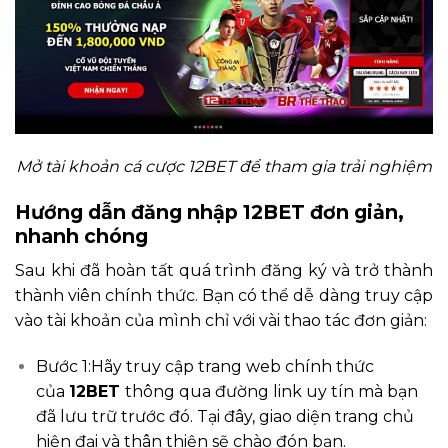
Mở tài khoản cá cược 12BET để tham gia trải nghiệm
Hướng dẫn đăng nhập 12BET đơn giản,
nhanh chóng
Sau khi đã hoàn tất quá trình đăng ký và trở thành
thành viên chính thức. Bạn có thể dễ dàng truy cập
vào tài khoản của mình chỉ với vài thao tác đơn giản:
Bước 1:Hãy truy cập trang web chính thức
của
12BET
thông qua đường link uy tín mà bạn
đã lưu trữ trước đó. Tại đây, giao diện trang chủ
hiện đại và thân thiện sẽ chào đón bạn.