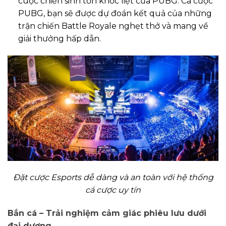
cuộc chiến sinh tồn khốc liệt của PUBG. Cá cược
PUBG, bạn sẽ được dự đoán kết quả của những
trận chiến Battle Royale nghẹt thở và mang về
giải thưởng hấp dẫn.
Đặt cược Esports dễ dàng và an toàn với hệ thống
cá cược uy tín
Bắn cá – Trải nghiệm cảm giác phiêu lưu dưới
đại dương