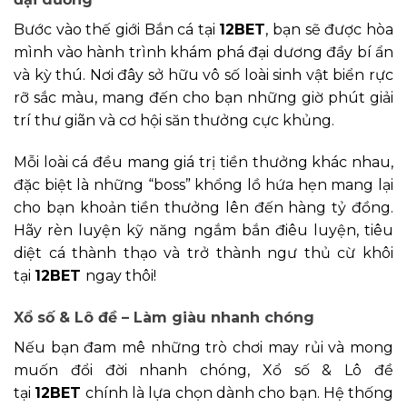
Bước vào thế giới Bắn cá tại
12BET
, bạn sẽ được hòa
mình vào hành trình khám phá đại dương đầy bí ẩn
và kỳ thú. Nơi đây sở hữu vô số loài sinh vật biển rực
rỡ sắc màu, mang đến cho bạn những giờ phút giải
trí thư giãn và cơ hội săn thưởng cực khủng.
Mỗi loài cá đều mang giá trị tiền thưởng khác nhau,
đặc biệt là những “boss” khổng lồ hứa hẹn mang lại
cho bạn khoản tiền thưởng lên đến hàng tỷ đồng.
Hãy rèn luyện kỹ năng ngắm bắn điêu luyện, tiêu
diệt cá thành thạo và trở thành ngư thủ cừ khôi
tại
12BET
ngay thôi!
Xổ số & Lô đề – Làm giàu nhanh chóng
Nếu bạn đam mê những trò chơi may rủi và mong
muốn đổi đời nhanh chóng, Xổ số & Lô đề
tại
12BET
chính là lựa chọn dành cho bạn. Hệ thống