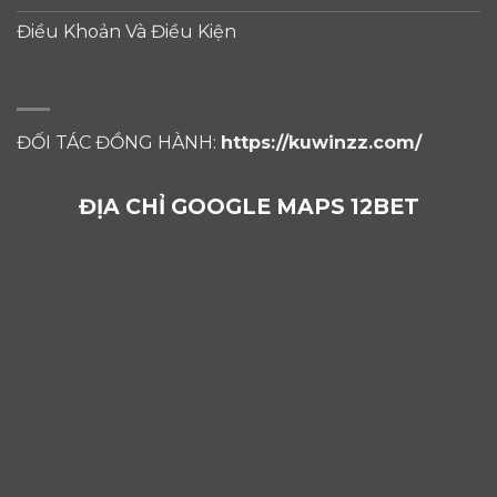
Điều Khoản Và Điều Kiện
ĐỐI TÁC ĐỒNG HÀNH:
https://kuwinzz.com/
ĐỊA CHỈ GOOGLE MAPS 12BET