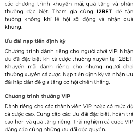
các chương trình khuyến mãi, quà tặng và phần
thưởng đặc biệt. Tham gia cùng
12BET
để tận
hưởng không khí lễ hội sôi động và nhận quà
khủng.
Ưu đãi nạp tiền định kỳ
Chương trình dành riêng cho người chơi VIP: Nhận
ưu đãi đặc biệt khi cá cược thường xuyên tại 12BET.
Khuyến mãi dành riêng cho những người chơi
thường xuyên cá cược. Nạp tiền định kỳ và nhận ưu
đãi hấp dẫn để gia tăng cơ hội chiến thắng.
Chương trình thưởng VIP
Dành riêng cho các thành viên VIP hoặc có mức độ
cá cược cao. Cung cấp các ưu đãi đặc biệt, hoàn trả
cao hơn và quà tặng riêng. Trải nghiệm cá cược VIP
đẳng cấp cùng những ưu đãi độc quyền.