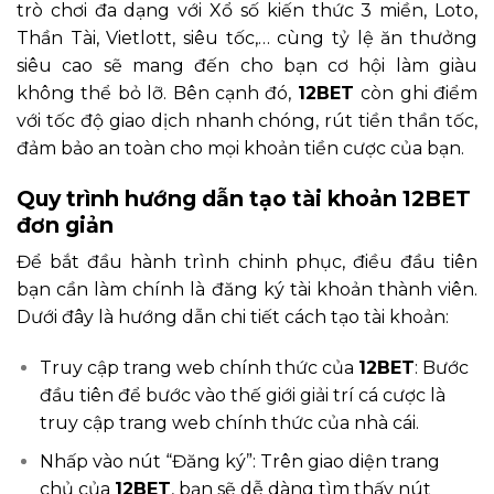
trò chơi đa dạng với Xổ số kiến thức 3 miền, Loto,
Thần Tài, Vietlott, siêu tốc,… cùng tỷ lệ ăn thưởng
siêu cao sẽ mang đến cho bạn cơ hội làm giàu
không thể bỏ lỡ. Bên cạnh đó,
12BET
còn ghi điểm
với tốc độ giao dịch nhanh chóng, rút tiền thần tốc,
đảm bảo an toàn cho mọi khoản tiền cược của bạn.
Quy trình hướng dẫn tạo tài khoản 12BET
đơn giản
Để bắt đầu hành trình chinh phục, điều đầu tiên
bạn cần làm chính là đăng ký tài khoản thành viên.
Dưới đây là hướng dẫn chi tiết cách tạo tài khoản:
Truy cập trang web chính thức của
12BET
: Bước
đầu tiên để bước vào thế giới giải trí cá cược là
truy cập trang web chính thức của nhà cái.
Nhấp vào nút “Đăng ký”: Trên giao diện trang
chủ của
12BET
, bạn sẽ dễ dàng tìm thấy nút