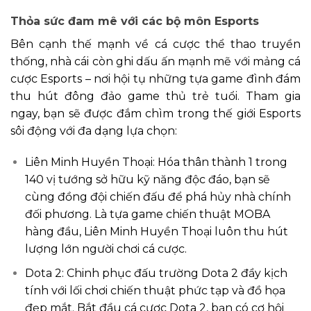
Thỏa sức đam mê với các bộ môn Esports
Bên cạnh thế mạnh về cá cược thể thao truyền
thống, nhà cái còn ghi dấu ấn mạnh mẽ với mảng cá
cược Esports – nơi hội tụ những tựa game đình đám
thu hút đông đảo game thủ trẻ tuổi. Tham gia
ngay, bạn sẽ được đắm chìm trong thế giới Esports
sôi động với đa dạng lựa chọn:
Liên Minh Huyền Thoại: Hóa thân thành 1 trong
140 vị tướng sở hữu kỹ năng độc đáo, bạn sẽ
cùng đồng đội chiến đấu để phá hủy nhà chính
đối phương. Là tựa game chiến thuật MOBA
hàng đầu, Liên Minh Huyền Thoại luôn thu hút
lượng lớn người chơi cá cược.
Dota 2: Chinh phục đấu trường Dota 2 đầy kịch
tính với lối chơi chiến thuật phức tạp và đồ họa
đẹp mắt. Bắt đầu cá cược Dota 2, bạn có cơ hội