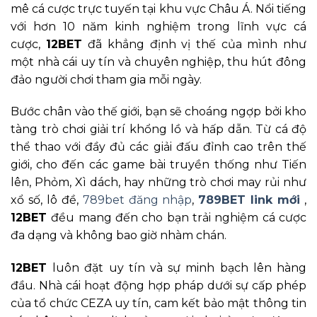
mê cá cược trực tuyến tại khu vực Châu Á. Nổi tiếng
với hơn 10 năm kinh nghiệm trong lĩnh vực cá
cược,
12BET
đã khẳng định vị thế của mình như
một nhà cái uy tín và chuyên nghiệp, thu hút đông
đảo người chơi tham gia mỗi ngày.
Bước chân vào thế giới, bạn sẽ choáng ngợp bởi kho
tàng trò chơi giải trí khổng lồ và hấp dẫn. Từ cá độ
thể thao với đầy đủ các giải đấu đỉnh cao trên thế
giới, cho đến các game bài truyền thống như Tiến
lên, Phỏm, Xì dách, hay những trò chơi may rủi như
xổ số, lô đề,
789bet đăng nhập
,
789BET link mới
,
12BET
đều mang đến cho bạn trải nghiệm cá cược
đa dạng và không bao giờ nhàm chán.
12BET
luôn đặt uy tín và sự minh bạch lên hàng
đầu. Nhà cái hoạt động hợp pháp dưới sự cấp phép
của tổ chức CEZA uy tín, cam kết bảo mật thông tin