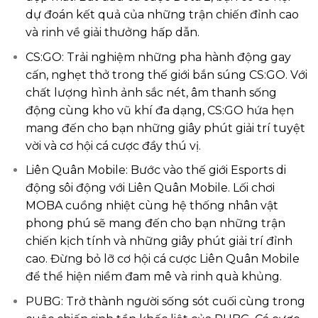
dự đoán kết quả của những trận chiến đỉnh cao
và rinh về giải thưởng hấp dẫn.
CS:GO: Trải nghiệm những pha hành động gay
cấn, nghẹt thở trong thế giới bắn súng CS:GO. Với
chất lượng hình ảnh sắc nét, âm thanh sống
động cùng kho vũ khí đa dạng, CS:GO hứa hẹn
mang đến cho bạn những giây phút giải trí tuyệt
vời và cơ hội cá cược đầy thú vị.
Liên Quân Mobile: Bước vào thế giới Esports di
động sôi động với Liên Quân Mobile. Lối chơi
MOBA cuồng nhiệt cùng hệ thống nhân vật
phong phú sẽ mang đến cho bạn những trận
chiến kịch tính và những giây phút giải trí đỉnh
cao. Đừng bỏ lỡ cơ hội cá cược Liên Quân Mobile
để thể hiện niềm đam mê và rinh quà khủng.
PUBG: Trở thành người sống sót cuối cùng trong