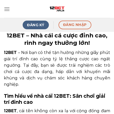
Skip
to
content
ĐĂNG NHẬP
ĐĂNG KÝ
12BET – Nhà cái cá cược đỉnh cao,
rinh ngay thưởng lớn!
12BET
– Nơi bạn có thể tận hưởng những giây phút
giải trí đỉnh cao cùng tỷ lệ thắng cược cao ngất
ngưởng. Tại đây, bạn sẽ được trải nghiệm các trò
chơi cá cược đa dạng, hấp dẫn với khuyến mãi
khủng và dịch vụ chăm sóc khách hàng chuyên
nghiệp.
Tìm hiểu về nhà cái 12BET: Sân chơi giải
trí đỉnh cao
12BET
, cái tên không còn xa lạ với cộng đồng đam