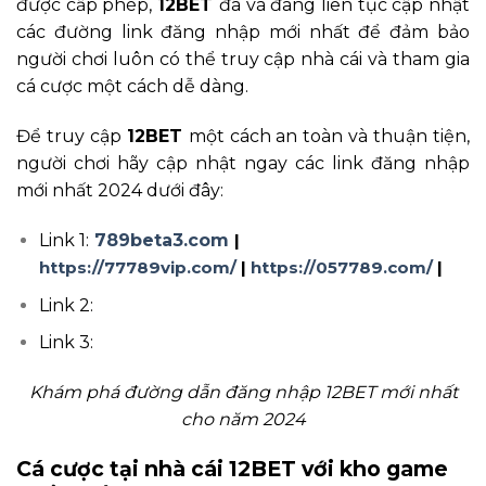
được cấp phép,
12BET
đã và đang liên tục cập nhật
các đường link đăng nhập mới nhất để đảm bảo
người chơi luôn có thể truy cập nhà cái và tham gia
cá cược một cách dễ dàng.
Để truy cập
12BET
một cách an toàn và thuận tiện,
người chơi hãy cập nhật ngay các link đăng nhập
mới nhất 2024 dưới đây:
Link 1:
789beta3.com
|
https://77789vip.com/
|
https://057789.com/
|
Link 2:
Link 3:
Khám phá đường dẫn đăng nhập 12BET mới nhất
cho năm 2024
Cá cược tại nhà cái 12BET với kho game