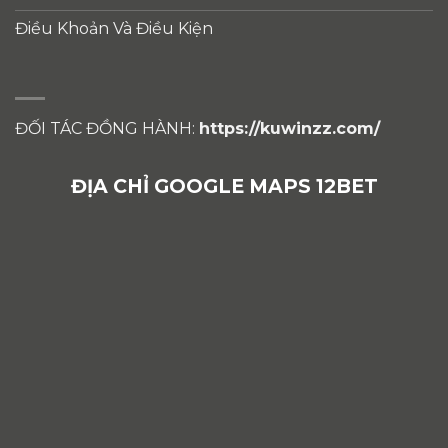
Điều Khoản Và Điều Kiện
ĐỐI TÁC ĐỒNG HÀNH:
https://kuwinzz.com/
ĐỊA CHỈ GOOGLE MAPS 12BET