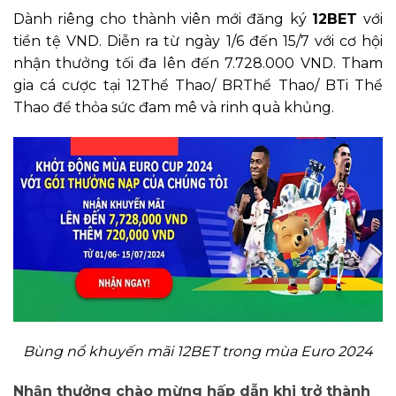
Dành riêng cho thành viên mới đăng ký
12BET
với
tiền tệ VND. Diễn ra từ ngày 1/6 đến 15/7 với cơ hội
nhận thưởng tối đa lên đến 7.728.000 VND. Tham
gia cá cược tại 12Thể Thao/ BRThể Thao/ BTi Thể
Thao để thỏa sức đam mê và rinh quà khủng.
Bùng nổ khuyến mãi 12BET trong mùa Euro 2024
Nhận thưởng chào mừng hấp dẫn khi trở thành