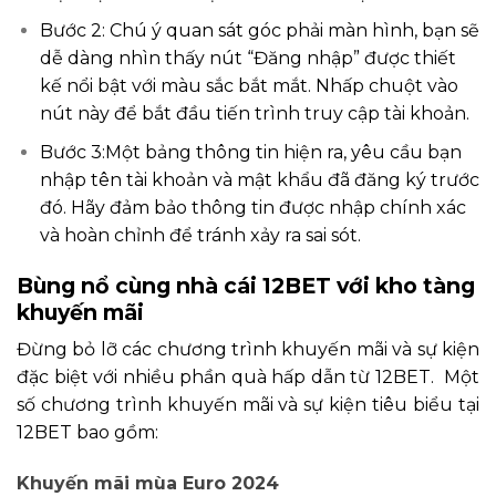
Bước 2: Chú ý quan sát góc phải màn hình, bạn sẽ
dễ dàng nhìn thấy nút “Đăng nhập” được thiết
kế nổi bật với màu sắc bắt mắt. Nhấp chuột vào
nút này để bắt đầu tiến trình truy cập tài khoản.
Bước 3:Một bảng thông tin hiện ra, yêu cầu bạn
nhập tên tài khoản và mật khẩu đã đăng ký trước
đó. Hãy đảm bảo thông tin được nhập chính xác
và hoàn chỉnh để tránh xảy ra sai sót.
Bùng nổ cùng nhà cái 12BET với kho tàng
khuyến mãi
Đừng bỏ lỡ các chương trình khuyến mãi và sự kiện
đặc biệt với nhiều phần quà hấp dẫn từ 12BET. Một
số chương trình khuyến mãi và sự kiện tiêu biểu tại
12BET bao gồm:
Khuyến mãi mùa Euro 2024