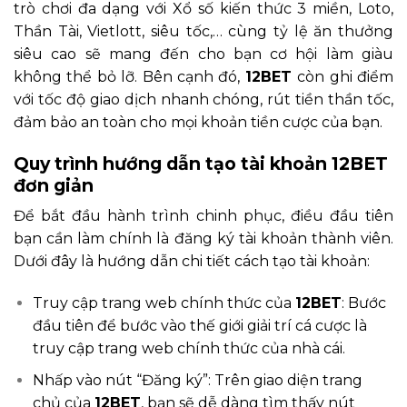
trò chơi đa dạng với Xổ số kiến thức 3 miền, Loto,
Thần Tài, Vietlott, siêu tốc,… cùng tỷ lệ ăn thưởng
siêu cao sẽ mang đến cho bạn cơ hội làm giàu
không thể bỏ lỡ. Bên cạnh đó,
12BET
còn ghi điểm
với tốc độ giao dịch nhanh chóng, rút tiền thần tốc,
đảm bảo an toàn cho mọi khoản tiền cược của bạn.
Quy trình hướng dẫn tạo tài khoản 12BET
đơn giản
Để bắt đầu hành trình chinh phục, điều đầu tiên
bạn cần làm chính là đăng ký tài khoản thành viên.
Dưới đây là hướng dẫn chi tiết cách tạo tài khoản:
Truy cập trang web chính thức của
12BET
: Bước
đầu tiên để bước vào thế giới giải trí cá cược là
truy cập trang web chính thức của nhà cái.
Nhấp vào nút “Đăng ký”: Trên giao diện trang
chủ của
12BET
, bạn sẽ dễ dàng tìm thấy nút