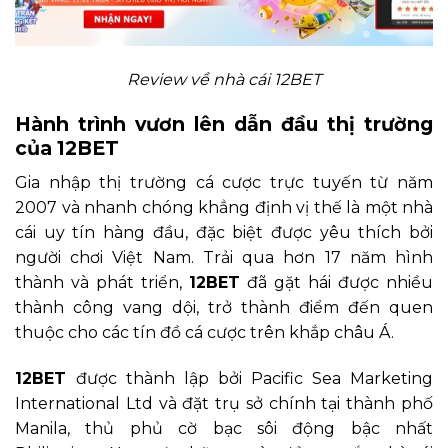
Review về nhà cái 12BET
Hành trình vươn lên dẫn đầu thị trường
của 12BET
Gia nhập thị trường cá cược trực tuyến từ năm
2007 và nhanh chóng khẳng định vị thế là một nhà
cái uy tín hàng đầu, đặc biệt được yêu thích bởi
người chơi Việt Nam. Trải qua hơn 17 năm hình
thành và phát triển,
12BET
đã gặt hái được nhiều
thành công vang dội, trở thành điểm đến quen
thuộc cho các tín đồ cá cược trên khắp châu Á.
12BET
được thành lập bởi Pacific Sea Marketing
International Ltd và đặt trụ sở chính tại thành phố
Manila, thủ phủ cờ bạc sôi động bậc nhất