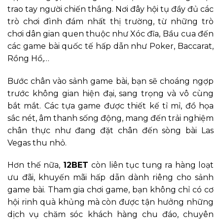
trao tay người chiến thắng. Nơi đây hội tụ đầy đủ các
trò chơi đình đám nhất thị trường, từ những trò
chơi dân gian quen thuộc như Xóc đĩa, Bầu cua đến
các game bài quốc tế hấp dẫn như Poker, Baccarat,
Rồng Hổ,…
Bước chân vào sảnh game bài, bạn sẽ choáng ngợp
trước không gian hiện đại, sang trọng và vô cùng
bắt mắt. Các tựa game được thiết kế tỉ mỉ, đồ họa
sắc nét, âm thanh sống động, mang đến trải nghiệm
chân thực như đang đặt chân đến sòng bài Las
Vegas thu nhỏ.
Hơn thế nữa,
12BET
còn liên tục tung ra hàng loạt
ưu đãi, khuyến mãi hấp dẫn dành riêng cho sảnh
game bài. Tham gia chơi game, bạn không chỉ có cơ
hội rinh quà khủng mà còn được tận hưởng những
dịch vụ chăm sóc khách hàng chu đáo, chuyên