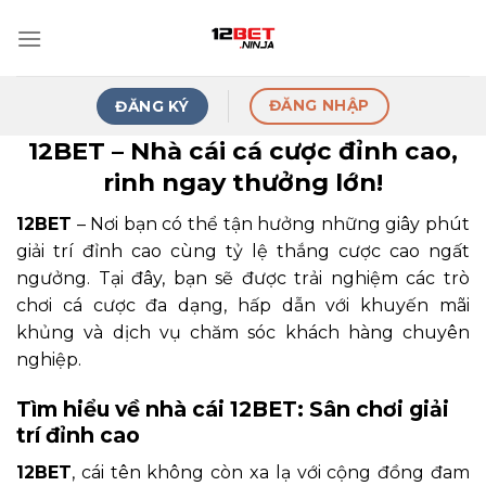
Skip
to
content
ĐĂNG NHẬP
ĐĂNG KÝ
12BET – Nhà cái cá cược đỉnh cao,
rinh ngay thưởng lớn!
12BET
– Nơi bạn có thể tận hưởng những giây phút
giải trí đỉnh cao cùng tỷ lệ thắng cược cao ngất
ngưởng. Tại đây, bạn sẽ được trải nghiệm các trò
chơi cá cược đa dạng, hấp dẫn với khuyến mãi
khủng và dịch vụ chăm sóc khách hàng chuyên
nghiệp.
Tìm hiểu về nhà cái 12BET: Sân chơi giải
trí đỉnh cao
12BET
, cái tên không còn xa lạ với cộng đồng đam