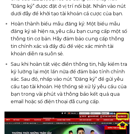
“Đăng ký” được đặt ở vị trí nổi bật. Nhấn vào nút
dưới đây để khởi tạo tài khoản cá cược của bạn.
Hoàn thành biểu mẫu đăng ký: Một biểu mẫu
đăng ký sẽ hiện ra, yêu cầu bạn cung cấp một số
thông tin cơ bản. Hãy đảm bảo cung cấp thông
tin chính xác và đầy đủ để việc xác minh tài
khoản diễn ra suôn sẻ.
Sau khi hoàn tất việc điền thông tin, hãy kiểm tra
kỹ lưỡng lại một lần nữa để đảm bảo tính chính
xác. Sau đó, nhấp vào nút “Đăng ký” để gửi yêu
cầu tạo tài khoản. Hệ thống sẽ xử lý yêu cầu của
bạn trong vài phút và thông báo kết quả qua
email hoặc số điện thoại đã cung cấp.