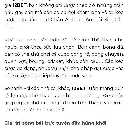
gia
12BET
, bạn không chỉ được theo dõi những trận
đấu gay cấn mà còn có cơ hội khám phá vô số kèo
cược hấp dẫn như Châu Á, Châu Âu, Tài Xỉu, Cầu
thủ,…
Nhà cái cung cấp hơn 30 bộ môn thể thao cho
người chơi thỏa sức lựa chọn. Bên cạnh bóng đá,
bạn có thể thử chơi cá cược bóng rổ, bóng chuyền,
quần vợt, boxing, cricket, khúc côn cầu,… Các kèo
cược đa dạng, phục vụ 24/7, cho phép đặt cược vào
các sự kiện trực tiếp hay đặt cược sớm.
So sánh với các nhà cái khác,
12BET
luôn mang đến
tỷ lệ cược thể thao cao nhất thị trường. Điều này
giúp người chơi gia tăng cơ hội chiến thắng và tối ưu
hóa lợi nhuận cho bản thân.
Giải trí sòng bài trực tuyến đầy hứng khởi