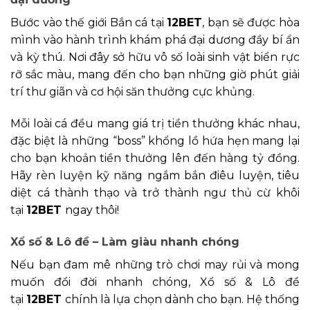
Bước vào thế giới Bắn cá tại
12BET
, bạn sẽ được hòa
mình vào hành trình khám phá đại dương đầy bí ẩn
và kỳ thú. Nơi đây sở hữu vô số loài sinh vật biển rực
rỡ sắc màu, mang đến cho bạn những giờ phút giải
trí thư giãn và cơ hội săn thưởng cực khủng.
Mỗi loài cá đều mang giá trị tiền thưởng khác nhau,
đặc biệt là những “boss” khổng lồ hứa hẹn mang lại
cho bạn khoản tiền thưởng lên đến hàng tỷ đồng.
Hãy rèn luyện kỹ năng ngắm bắn điêu luyện, tiêu
diệt cá thành thạo và trở thành ngư thủ cừ khôi
tại
12BET
ngay thôi!
Xổ số & Lô đề – Làm giàu nhanh chóng
Nếu bạn đam mê những trò chơi may rủi và mong
muốn đổi đời nhanh chóng, Xổ số & Lô đề
tại
12BET
chính là lựa chọn dành cho bạn. Hệ thống