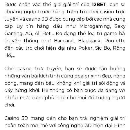
Bước chân vào thế giới giải trí của
12BET
, bạn sẽ
choáng ngợp trước hàng trăm trò chơi casino trực
tuyến và casino 3D được cung cấp bởi các nhà cung
cấp uy tín hàng đầu như Microgaming, Sexy
Gaming, AG, All Bet… Đa dạng thể loại từ game bài
truyền thống như Baccarat, Blackjack, Roulette
đến các trò chơi hiện đại như Poker, Sic Bo, Rồng
Hổ,…
Chơi casino trực tuyến, bạn sẽ được tận hưởng
những ván bài kịch tính cùng dealer xinh đẹp, nóng
bỏng, mang đến bầu không khí giải trí sôi động và
đầy hứng khởi. Hệ thống có bàn cược đa dạng với
nhiều mức cược phù hợp cho mọi đối tượng người
chơi.
Casino 3D mang đến cho bạn trải nghiệm giải trí
hoàn toàn mới mẻ với công nghệ 3D hiện đại. Hình