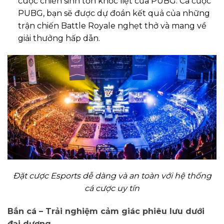
cuộc chiến sinh tồn khốc liệt của PUBG. Cá cược
PUBG, bạn sẽ được dự đoán kết quả của những
trận chiến Battle Royale nghẹt thở và mang về
giải thưởng hấp dẫn.
Đặt cược Esports dễ dàng và an toàn với hệ thống
cá cược uy tín
Bắn cá – Trải nghiệm cảm giác phiêu lưu dưới
đại dương