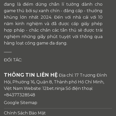
đang là điểm dừng chân lí tưởng dành cho
game thủ bởi sự xanh chín - đẳng cấp - thưởng
khủng lớn nhất 2024. Đến với nhà cái với 10
năm kinh nghiệm và đã được cấp giấy phép
hợp pháp - chắc chắn các tân thủ sẽ được trải
nghiệm những giây phút tuyệt vời thông qua
hàng loạt cổng game đa dạng.
ĐỐI TÁC:
THÔNG TIN LIÊN HỆ
Địa chỉ: 17 Trương Đình
Hội, Phường 16, Quận 8, Thành phố Hồ Chí Minh,
Việt Nam Website: 12bet.ninja Số điện thoại:
+84377328548
Google Sitemap
Chính Sách Bảo Mật