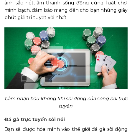
ảnh sắc nét, âm thanh sống động cùng luật chơi
minh bạch, đảm bảo mang đến cho bạn những giây
phút giải trí tuyệt vời nhất.
Cảm nhận bầu không khí sôi động của sòng bài trực
tuyến
Đá gà trực tuyến sôi nổi
Bạn sẽ được hòa mình vào thế giới đá gà sôi động