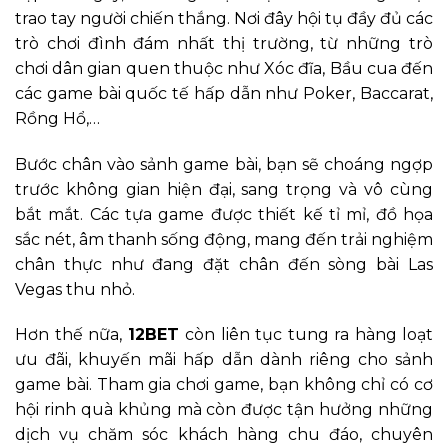
trao tay người chiến thắng. Nơi đây hội tụ đầy đủ các
trò chơi đình đám nhất thị trường, từ những trò
chơi dân gian quen thuộc như Xóc đĩa, Bầu cua đến
các game bài quốc tế hấp dẫn như Poker, Baccarat,
Rồng Hổ,…
Bước chân vào sảnh game bài, bạn sẽ choáng ngợp
trước không gian hiện đại, sang trọng và vô cùng
bắt mắt. Các tựa game được thiết kế tỉ mỉ, đồ họa
sắc nét, âm thanh sống động, mang đến trải nghiệm
chân thực như đang đặt chân đến sòng bài Las
Vegas thu nhỏ.
Hơn thế nữa,
12BET
còn liên tục tung ra hàng loạt
ưu đãi, khuyến mãi hấp dẫn dành riêng cho sảnh
game bài. Tham gia chơi game, bạn không chỉ có cơ
hội rinh quà khủng mà còn được tận hưởng những
dịch vụ chăm sóc khách hàng chu đáo, chuyên