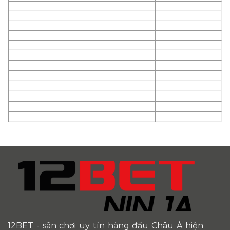
12BET
- sân chơi uy tín hàng đầu Châu Á hiện