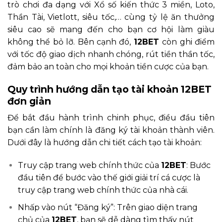
trò chơi đa dạng với Xổ số kiến thức 3 miền, Loto,
Thần Tài, Vietlott, siêu tốc,… cùng tỷ lệ ăn thưởng
siêu cao sẽ mang đến cho bạn cơ hội làm giàu
không thể bỏ lỡ. Bên cạnh đó,
12BET
còn ghi điểm
với tốc độ giao dịch nhanh chóng, rút tiền thần tốc,
đảm bảo an toàn cho mọi khoản tiền cược của bạn.
Quy trình hướng dẫn tạo tài khoản 12BET
đơn giản
Để bắt đầu hành trình chinh phục, điều đầu tiên
bạn cần làm chính là đăng ký tài khoản thành viên.
Dưới đây là hướng dẫn chi tiết cách tạo tài khoản:
Truy cập trang web chính thức của
12BET
: Bước
đầu tiên để bước vào thế giới giải trí cá cược là
truy cập trang web chính thức của nhà cái.
Nhấp vào nút “Đăng ký”: Trên giao diện trang
chủ của
12BET
, bạn sẽ dễ dàng tìm thấy nút