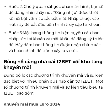
Bước 2: Chú ý quan sát góc phải màn hình, bạn sẽ
dễ dàng nhìn thấy nút “Đăng nhập” được thiết
kế nổi bật với màu sắc bắt mắt. Nhấp chuột vào
nút này để bắt đầu tiến trình truy cập tài khoản.
Bước 3:Một bảng thông tin hiện ra, yêu cầu bạn
nhập tên tài khoản và mật khẩu đã đăng ký trước
đó. Hãy đảm bảo thông tin được nhập chính xác
và hoàn chỉnh để tránh xảy ra sai sót.
Bùng nổ cùng nhà cái 12BET với kho tàng
khuyến mãi
Đừng bỏ lỡ các chương trình khuyến mãi và sự kiện
đặc biệt với nhiều phần quà hấp dẫn từ 12BET. Một
số chương trình khuyến mãi và sự kiện tiêu biểu tại
12BET bao gồm:
Khuyến mãi mùa Euro 2024