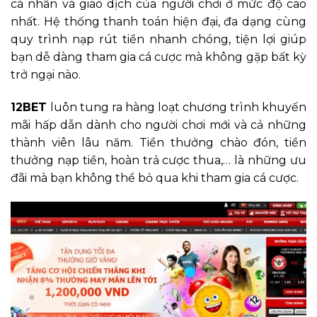
cá nhân và giao dịch của người chơi ở mức độ cao
nhất. Hệ thống thanh toán hiện đại, đa dạng cùng
quy trình nạp rút tiền nhanh chóng, tiện lợi giúp
bạn dễ dàng tham gia cá cược mà không gặp bất kỳ
trở ngại nào.
12BET
luôn tung ra hàng loạt chương trình khuyến
mãi hấp dẫn dành cho người chơi mới và cả những
thành viên lâu năm. Tiền thưởng chào đón, tiền
thưởng nạp tiền, hoàn trả cược thua,… là những ưu
đãi mà bạn không thể bỏ qua khi tham gia cá cược.