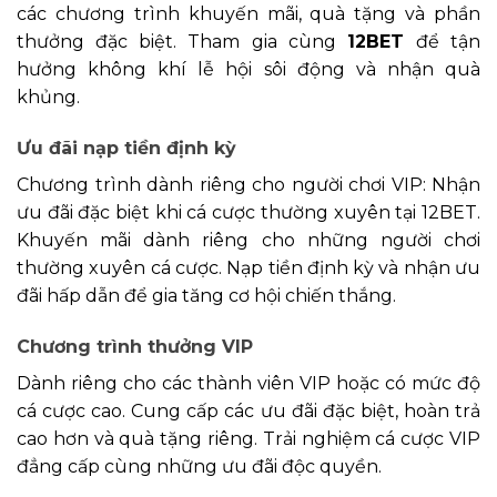
các chương trình khuyến mãi, quà tặng và phần
thưởng đặc biệt. Tham gia cùng
12BET
để tận
hưởng không khí lễ hội sôi động và nhận quà
khủng.
Ưu đãi nạp tiền định kỳ
Chương trình dành riêng cho người chơi VIP: Nhận
ưu đãi đặc biệt khi cá cược thường xuyên tại 12BET.
Khuyến mãi dành riêng cho những người chơi
thường xuyên cá cược. Nạp tiền định kỳ và nhận ưu
đãi hấp dẫn để gia tăng cơ hội chiến thắng.
Chương trình thưởng VIP
Dành riêng cho các thành viên VIP hoặc có mức độ
cá cược cao. Cung cấp các ưu đãi đặc biệt, hoàn trả
cao hơn và quà tặng riêng. Trải nghiệm cá cược VIP
đẳng cấp cùng những ưu đãi độc quyền.