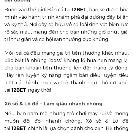
Bước vào thế giới Bắn cá tại
12BET
, bạn sẽ được hòa
mình vào hành trình khám phá đại dương đầy bí ẩn
và kỳ thú. Nơi đây sở hữu vô số loài sinh vật biển rực
rỡ sắc màu, mang đến cho bạn những giờ phút giải
trí thư giãn và cơ hội săn thưởng cực khủng.
Mỗi loài cá đều mang giá trị tiền thưởng khác nhau,
đặc biệt là những “boss” khổng lồ hứa hẹn mang lại
cho bạn khoản tiền thưởng lên đến hàng tỷ đồng.
Hãy rèn luyện kỹ năng ngắm bắn điêu luyện, tiêu
diệt cá thành thạo và trở thành ngư thủ cừ khôi
tại
12BET
ngay thôi!
Xổ số & Lô đề – Làm giàu nhanh chóng
Nếu bạn đam mê những trò chơi may rủi và mong
muốn đổi đời nhanh chóng, Xổ số & Lô đề
tại
12BET
chính là lựa chọn dành cho bạn. Hệ thống