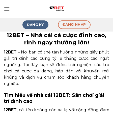
Skip
to
content
ĐĂNG NHẬP
ĐĂNG KÝ
12BET – Nhà cái cá cược đỉnh cao,
rinh ngay thưởng lớn!
12BET
– Nơi bạn có thể tận hưởng những giây phút
giải trí đỉnh cao cùng tỷ lệ thắng cược cao ngất
ngưởng. Tại đây, bạn sẽ được trải nghiệm các trò
chơi cá cược đa dạng, hấp dẫn với khuyến mãi
khủng và dịch vụ chăm sóc khách hàng chuyên
nghiệp.
Tìm hiểu về nhà cái 12BET: Sân chơi giải
trí đỉnh cao
12BET
, cái tên không còn xa lạ với cộng đồng đam