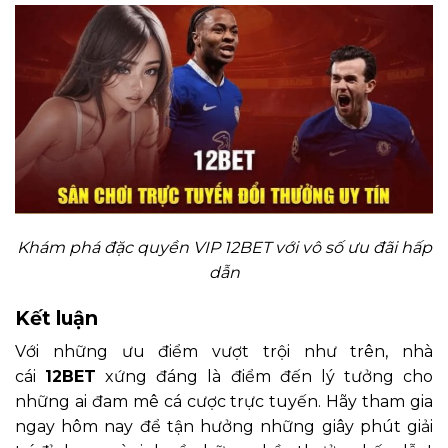
Khám phá đặc quyền VIP 12BET với vô số ưu đãi hấp
dẫn
Kết luận
Với những ưu điểm vượt trội như trên, nhà
cái
12BET
xứng đáng là điểm đến lý tưởng cho
những ai đam mê cá cược trực tuyến. Hãy tham gia
ngay hôm nay để tận hưởng những giây phút giải