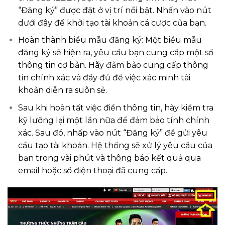
“Đăng ký” được đặt ở vị trí nổi bật. Nhấn vào nút
dưới đây để khởi tạo tài khoản cá cược của bạn.
Hoàn thành biểu mẫu đăng ký: Một biểu mẫu
đăng ký sẽ hiện ra, yêu cầu bạn cung cấp một số
thông tin cơ bản. Hãy đảm bảo cung cấp thông
tin chính xác và đầy đủ để việc xác minh tài
khoản diễn ra suôn sẻ.
Sau khi hoàn tất việc điền thông tin, hãy kiểm tra
kỹ lưỡng lại một lần nữa để đảm bảo tính chính
xác. Sau đó, nhấp vào nút “Đăng ký” để gửi yêu
cầu tạo tài khoản. Hệ thống sẽ xử lý yêu cầu của
bạn trong vài phút và thông báo kết quả qua
email hoặc số điện thoại đã cung cấp.