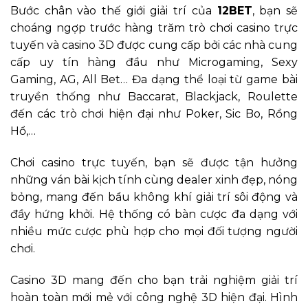
Bước chân vào thế giới giải trí của
12BET
, bạn sẽ
choáng ngợp trước hàng trăm trò chơi casino trực
tuyến và casino 3D được cung cấp bởi các nhà cung
cấp uy tín hàng đầu như Microgaming, Sexy
Gaming, AG, All Bet… Đa dạng thể loại từ game bài
truyền thống như Baccarat, Blackjack, Roulette
đến các trò chơi hiện đại như Poker, Sic Bo, Rồng
Hổ,…
Chơi casino trực tuyến, bạn sẽ được tận hưởng
những ván bài kịch tính cùng dealer xinh đẹp, nóng
bỏng, mang đến bầu không khí giải trí sôi động và
đầy hứng khởi. Hệ thống có bàn cược đa dạng với
nhiều mức cược phù hợp cho mọi đối tượng người
chơi.
Casino 3D mang đến cho bạn trải nghiệm giải trí
hoàn toàn mới mẻ với công nghệ 3D hiện đại. Hình