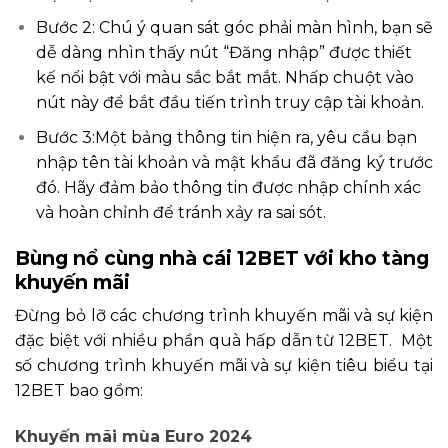
Bước 2: Chú ý quan sát góc phải màn hình, bạn sẽ
dễ dàng nhìn thấy nút “Đăng nhập” được thiết
kế nổi bật với màu sắc bắt mắt. Nhấp chuột vào
nút này để bắt đầu tiến trình truy cập tài khoản.
Bước 3:Một bảng thông tin hiện ra, yêu cầu bạn
nhập tên tài khoản và mật khẩu đã đăng ký trước
đó. Hãy đảm bảo thông tin được nhập chính xác
và hoàn chỉnh để tránh xảy ra sai sót.
Bùng nổ cùng nhà cái 12BET với kho tàng
khuyến mãi
Đừng bỏ lỡ các chương trình khuyến mãi và sự kiện
đặc biệt với nhiều phần quà hấp dẫn từ 12BET. Một
số chương trình khuyến mãi và sự kiện tiêu biểu tại
12BET bao gồm:
Khuyến mãi mùa Euro 2024