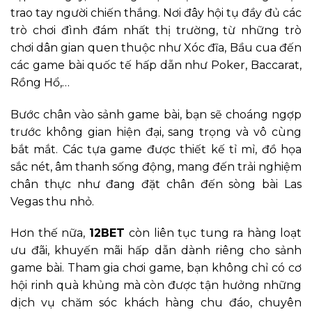
trao tay người chiến thắng. Nơi đây hội tụ đầy đủ các
trò chơi đình đám nhất thị trường, từ những trò
chơi dân gian quen thuộc như Xóc đĩa, Bầu cua đến
các game bài quốc tế hấp dẫn như Poker, Baccarat,
Rồng Hổ,…
Bước chân vào sảnh game bài, bạn sẽ choáng ngợp
trước không gian hiện đại, sang trọng và vô cùng
bắt mắt. Các tựa game được thiết kế tỉ mỉ, đồ họa
sắc nét, âm thanh sống động, mang đến trải nghiệm
chân thực như đang đặt chân đến sòng bài Las
Vegas thu nhỏ.
Hơn thế nữa,
12BET
còn liên tục tung ra hàng loạt
ưu đãi, khuyến mãi hấp dẫn dành riêng cho sảnh
game bài. Tham gia chơi game, bạn không chỉ có cơ
hội rinh quà khủng mà còn được tận hưởng những
dịch vụ chăm sóc khách hàng chu đáo, chuyên