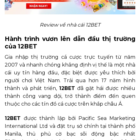
Review về nhà cái 12BET
Hành trình vươn lên dẫn đầu thị trường
của 12BET
Gia nhập thị trường cá cược trực tuyến từ năm
2007 và nhanh chóng khẳng định vị thế là một nhà
cái uy tín hàng đầu, đặc biệt được yêu thích bởi
người chơi Việt Nam. Trải qua hơn 17 năm hình
thành và phát triển,
12BET
đã gặt hái được nhiều
thành công vang dội, trở thành điểm đến quen
thuộc cho các tín đồ cá cược trên khắp châu Á.
12BET
được thành lập bởi Pacific Sea Marketing
International Ltd và đặt trụ sở chính tại thành phố
Manila, thủ phủ cờ bạc sôi động bậc nhất