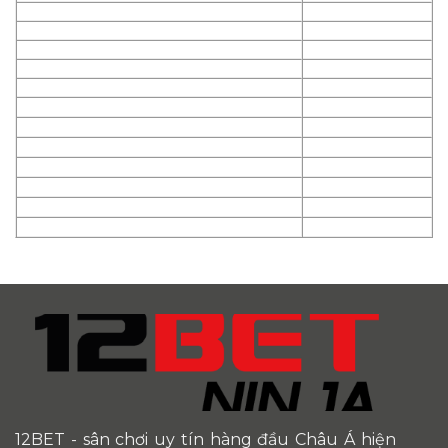
12BET
- sân chơi uy tín hàng đầu Châu Á hiện