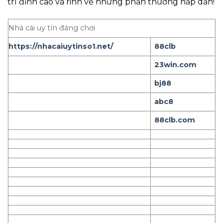
trí đỉnh cao và rinh về những phần thưởng hấp dẫn!
Nhà cái uy tín đáng chơi
https://nhacaiuytinso1.net/
88clb
23win.com
bj88
abc8
88clb.com