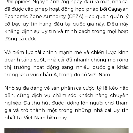
Philippines. Ngay từ những ngày đầu ra mắt, nhà cái
đã được cấp phép hoạt động hợp pháp bởi Cagayan
Economic Zone Authority (CEZA) – cơ quan quản lý
cờ bạc uy tín hàng đầu tại quốc gia này. Điều này
khẳng định sự uy tín và minh bạch trong mọi hoạt
động cá cược.
Với tiềm lực tài chính mạnh mẽ và chiến lược kinh
doanh sáng suốt, nhà cái
đã nhanh chóng mở rộng
thị trường hoạt động sang nhiều quốc gia khác
trong khu vực châu Á, trong đó có Việt Nam.
Nhờ sự đa dạng về sản phẩm cá cược, tỷ lệ kèo hấp
dẫn, cùng dịch vụ chăm sóc khách hàng chuyên
nghiệp. Đã thu hút được lượng lớn người chơi tham
gia và trở thành một trong những nhà cái uy tín
nhất tại Việt Nam hiện nay.