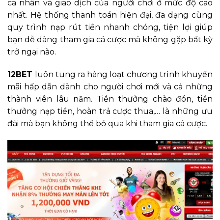
cá nhân và giao dịch của người chơi ở mức độ cao
nhất. Hệ thống thanh toán hiện đại, đa dạng cùng
quy trình nạp rút tiền nhanh chóng, tiện lợi giúp
bạn dễ dàng tham gia cá cược mà không gặp bất kỳ
trở ngại nào.
12BET
luôn tung ra hàng loạt chương trình khuyến
mãi hấp dẫn dành cho người chơi mới và cả những
thành viên lâu năm. Tiền thưởng chào đón, tiền
thưởng nạp tiền, hoàn trả cược thua,… là những ưu
đãi mà bạn không thể bỏ qua khi tham gia cá cược.