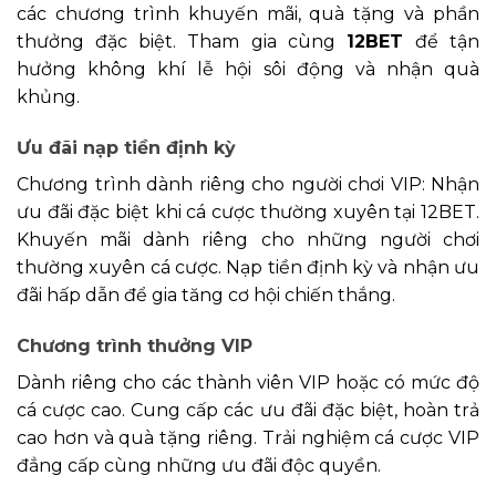
các chương trình khuyến mãi, quà tặng và phần
thưởng đặc biệt. Tham gia cùng
12BET
để tận
hưởng không khí lễ hội sôi động và nhận quà
khủng.
Ưu đãi nạp tiền định kỳ
Chương trình dành riêng cho người chơi VIP: Nhận
ưu đãi đặc biệt khi cá cược thường xuyên tại 12BET.
Khuyến mãi dành riêng cho những người chơi
thường xuyên cá cược. Nạp tiền định kỳ và nhận ưu
đãi hấp dẫn để gia tăng cơ hội chiến thắng.
Chương trình thưởng VIP
Dành riêng cho các thành viên VIP hoặc có mức độ
cá cược cao. Cung cấp các ưu đãi đặc biệt, hoàn trả
cao hơn và quà tặng riêng. Trải nghiệm cá cược VIP
đẳng cấp cùng những ưu đãi độc quyền.