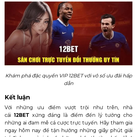
Khám phá đặc quyền VIP 12BET với vô số ưu đãi hấp
dẫn
Kết luận
Với những ưu điểm vượt trội như trên, nhà
cái
12BET
xứng đáng là điểm đến lý tưởng cho
những ai đam mê cá cược trực tuyến. Hãy tham gia
ngay hôm nay để tận hưởng những giây phút giải