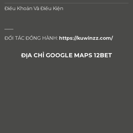
Điều Khoản Và Điều Kiện
ĐỐI TÁC ĐỒNG HÀNH:
https://kuwinzz.com/
ĐỊA CHỈ GOOGLE MAPS 12BET