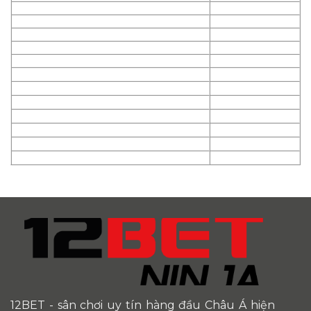
12BET
- sân chơi uy tín hàng đầu Châu Á hiện