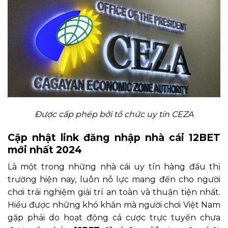
Được cấp phép bởi tổ chức uy tín CEZA
Cập nhật link đăng nhập nhà cái 12BET
mới nhất 2024
Là một trong những nhà cái uy tín hàng đầu thị
trường hiện nay, luôn nỗ lực mang đến cho người
chơi trải nghiệm giải trí an toàn và thuận tiện nhất.
Hiểu được những khó khăn mà người chơi Việt Nam
gặp phải do hoạt động cá cược trực tuyến chưa