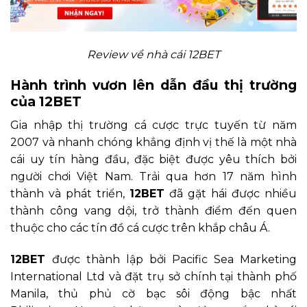
Review về nhà cái 12BET
Hành trình vươn lên dẫn đầu thị trường
của 12BET
Gia nhập thị trường cá cược trực tuyến từ năm
2007 và nhanh chóng khẳng định vị thế là một nhà
cái uy tín hàng đầu, đặc biệt được yêu thích bởi
người chơi Việt Nam. Trải qua hơn 17 năm hình
thành và phát triển,
12BET
đã gặt hái được nhiều
thành công vang dội, trở thành điểm đến quen
thuộc cho các tín đồ cá cược trên khắp châu Á.
12BET
được thành lập bởi Pacific Sea Marketing
International Ltd và đặt trụ sở chính tại thành phố
Manila, thủ phủ cờ bạc sôi động bậc nhất