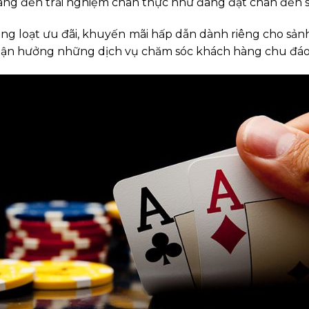
ang đến trải nghiệm chân thực như đang đặt chân đến s
hàng loạt ưu đãi, khuyến mãi hấp dẫn dành riêng cho sả
 tận hưởng những dịch vụ chăm sóc khách hàng chu đáo