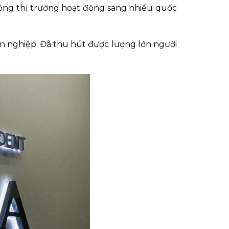
ng thị trường hoạt động sang nhiều quốc
n nghiệp. Đã thu hút được lượng lớn người