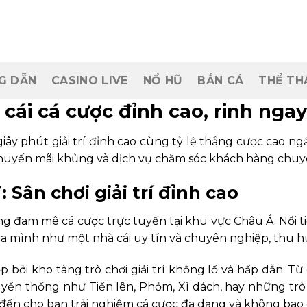
G DẪN
CASINO LIVE
NỔ HŨ
BẮN CÁ
THỂ TH
cái cá cược đỉnh cao, rinh nga
ây phút giải trí đỉnh cao cùng tỷ lệ thắng cược cao ngấ
 khuyến mãi khủng và dịch vụ chăm sóc khách hàng chuy
 Sân chơi giải trí đỉnh cao
ồng đam mê cá cược trực tuyến tại khu vực Châu Á. Nổi 
ủa mình như một nhà cái uy tín và chuyên nghiệp, thu h
 bởi kho tàng trò chơi giải trí khổng lồ và hấp dẫn. Từ 
uyền thống như Tiến lên, Phỏm, Xì dách, hay những trò 
ến cho bạn trải nghiệm cá cược đa dạng và không bao 