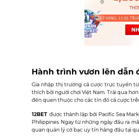
Hành trình vươn lên dẫn 
Gia nhập thị trường cá cược trực tuyến t
thích bởi người chơi Việt Nam. Trải qua hơ
đến quen thuộc cho các tín đồ cá cược trê
12BET
được thành lập bởi Pacific Sea Mark
Philippines. Ngay từ những ngày đầu ra m
quan quản lý cờ bạc uy tín hàng đầu tại qu