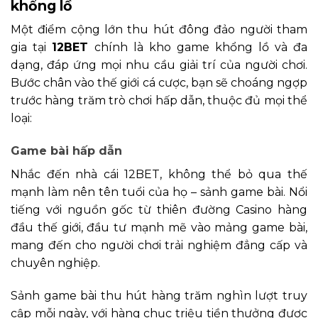
khổng lồ
Một điểm cộng lớn thu hút đông đảo người tham
gia tại
12BET
chính là kho game khổng lồ và đa
dạng, đáp ứng mọi nhu cầu giải trí của người chơi.
Bước chân vào thế giới cá cược, bạn sẽ choáng ngợp
trước hàng trăm trò chơi hấp dẫn, thuộc đủ mọi thể
loại:
Game bài hấp dẫn
Nhắc đến nhà cái 12BET, không thể bỏ qua thế
mạnh làm nên tên tuổi của họ – sảnh game bài. Nổi
tiếng với nguồn gốc từ thiên đường Casino hàng
đầu thế giới, đầu tư mạnh mẽ vào mảng game bài,
mang đến cho người chơi trải nghiệm đẳng cấp và
chuyên nghiệp.
Sảnh game bài thu hút hàng trăm nghìn lượt truy
cập mỗi ngày, với hàng chục triệu tiền thưởng được