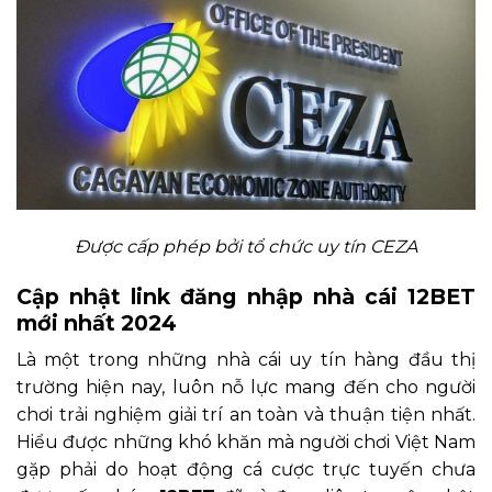
Được cấp phép bởi tổ chức uy tín CEZA
Cập nhật link đăng nhập nhà cái 12BET
mới nhất 2024
Là một trong những nhà cái uy tín hàng đầu thị
trường hiện nay, luôn nỗ lực mang đến cho người
chơi trải nghiệm giải trí an toàn và thuận tiện nhất.
Hiểu được những khó khăn mà người chơi Việt Nam
gặp phải do hoạt động cá cược trực tuyến chưa