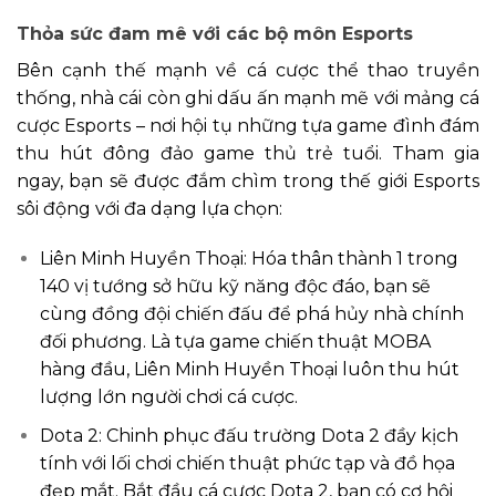
Thỏa sức đam mê với các bộ môn Esports
Bên cạnh thế mạnh về cá cược thể thao truyền
thống, nhà cái còn ghi dấu ấn mạnh mẽ với mảng cá
cược Esports – nơi hội tụ những tựa game đình đám
thu hút đông đảo game thủ trẻ tuổi. Tham gia
ngay, bạn sẽ được đắm chìm trong thế giới Esports
sôi động với đa dạng lựa chọn:
Liên Minh Huyền Thoại: Hóa thân thành 1 trong
140 vị tướng sở hữu kỹ năng độc đáo, bạn sẽ
cùng đồng đội chiến đấu để phá hủy nhà chính
đối phương. Là tựa game chiến thuật MOBA
hàng đầu, Liên Minh Huyền Thoại luôn thu hút
lượng lớn người chơi cá cược.
Dota 2: Chinh phục đấu trường Dota 2 đầy kịch
tính với lối chơi chiến thuật phức tạp và đồ họa
đẹp mắt. Bắt đầu cá cược Dota 2, bạn có cơ hội