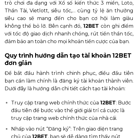
trò chơi đa dạng với Xổ số kiến thức 3 miền, Loto,
Thần Tài, Vietlott, siêu tốc,… cùng tỷ lệ ăn thưởng
siêu cao sẽ mang đến cho bạn cơ hội làm giàu
không thể bỏ lỡ. Bên cạnh đó,
12BET
còn ghi điểm
với tốc độ giao dịch nhanh chóng, rút tiền thần tốc,
đảm bảo an toàn cho mọi khoản tiền cược của bạn.
Quy trình hướng dẫn tạo tài khoản 12BET
đơn giản
Để bắt đầu hành trình chinh phục, điều đầu tiên
bạn cần làm chính là đăng ký tài khoản thành viên.
Dưới đây là hướng dẫn chi tiết cách tạo tài khoản:
Truy cập trang web chính thức của
12BET
: Bước
đầu tiên để bước vào thế giới giải trí cá cược là
truy cập trang web chính thức của nhà cái.
Nhấp vào nút “Đăng ký”: Trên giao diện trang
chủ của
12BET
, bạn sẽ dễ dàng tìm thấy nút