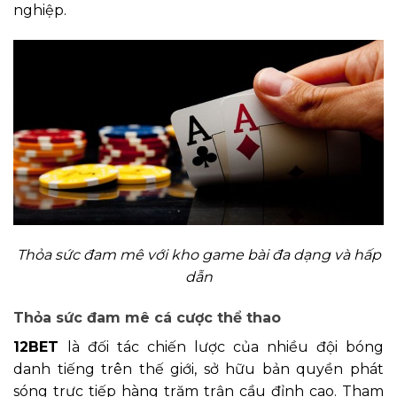
nghiệp.
Thỏa sức đam mê với kho game bài đa dạng và hấp
dẫn
Thỏa sức đam mê cá cược thể thao
12BET
là đối tác chiến lược của nhiều đội bóng
danh tiếng trên thế giới, sở hữu bản quyền phát
sóng trực tiếp hàng trăm trận cầu đỉnh cao. Tham