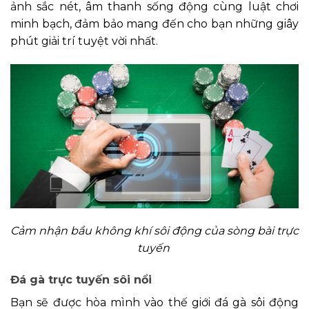
ảnh sắc nét, âm thanh sống động cùng luật chơi
minh bạch, đảm bảo mang đến cho bạn những giây
phút giải trí tuyệt vời nhất.
Cảm nhận bầu không khí sôi động của sòng bài trực
tuyến
Đá gà trực tuyến sôi nổi
Bạn sẽ được hòa mình vào thế giới đá gà sôi động