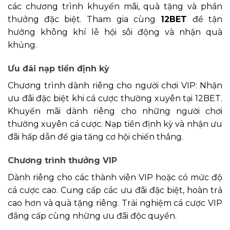
các chương trình khuyến mãi, quà tặng và phần
thưởng đặc biệt. Tham gia cùng
12BET
để tận
hưởng không khí lễ hội sôi động và nhận quà
khủng.
Ưu đãi nạp tiền định kỳ
Chương trình dành riêng cho người chơi VIP: Nhận
ưu đãi đặc biệt khi cá cược thường xuyên tại 12BET.
Khuyến mãi dành riêng cho những người chơi
thường xuyên cá cược. Nạp tiền định kỳ và nhận ưu
đãi hấp dẫn để gia tăng cơ hội chiến thắng.
Chương trình thưởng VIP
Dành riêng cho các thành viên VIP hoặc có mức độ
cá cược cao. Cung cấp các ưu đãi đặc biệt, hoàn trả
cao hơn và quà tặng riêng. Trải nghiệm cá cược VIP
đẳng cấp cùng những ưu đãi độc quyền.