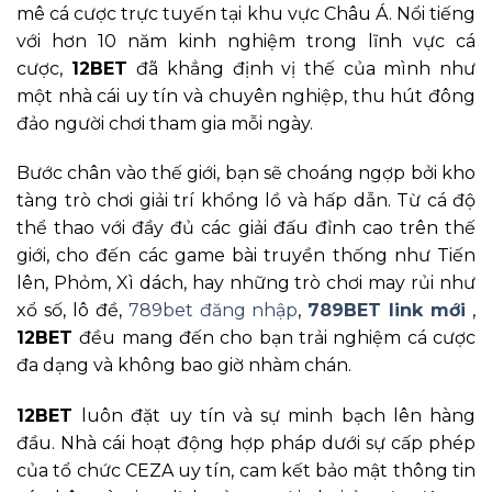
mê cá cược trực tuyến tại khu vực Châu Á. Nổi tiếng
với hơn 10 năm kinh nghiệm trong lĩnh vực cá
cược,
12BET
đã khẳng định vị thế của mình như
một nhà cái uy tín và chuyên nghiệp, thu hút đông
đảo người chơi tham gia mỗi ngày.
Bước chân vào thế giới, bạn sẽ choáng ngợp bởi kho
tàng trò chơi giải trí khổng lồ và hấp dẫn. Từ cá độ
thể thao với đầy đủ các giải đấu đỉnh cao trên thế
giới, cho đến các game bài truyền thống như Tiến
lên, Phỏm, Xì dách, hay những trò chơi may rủi như
xổ số, lô đề,
789bet đăng nhập
,
789BET link mới
,
12BET
đều mang đến cho bạn trải nghiệm cá cược
đa dạng và không bao giờ nhàm chán.
12BET
luôn đặt uy tín và sự minh bạch lên hàng
đầu. Nhà cái hoạt động hợp pháp dưới sự cấp phép
của tổ chức CEZA uy tín, cam kết bảo mật thông tin