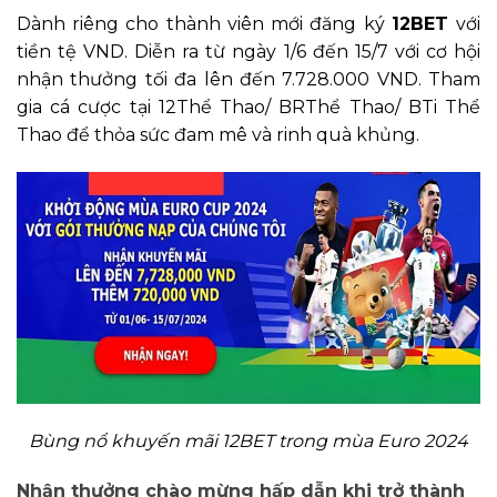
Dành riêng cho thành viên mới đăng ký
12BET
với
tiền tệ VND. Diễn ra từ ngày 1/6 đến 15/7 với cơ hội
nhận thưởng tối đa lên đến 7.728.000 VND. Tham
gia cá cược tại 12Thể Thao/ BRThể Thao/ BTi Thể
Thao để thỏa sức đam mê và rinh quà khủng.
Bùng nổ khuyến mãi 12BET trong mùa Euro 2024
Nhận thưởng chào mừng hấp dẫn khi trở thành