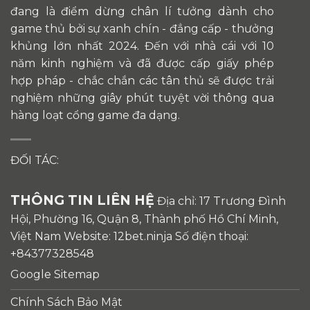
đang là điểm dừng chân lí tưởng dành cho
game thủ bởi sự xanh chín - đẳng cấp - thưởng
khủng lớn nhất 2024. Đến với nhà cái với 10
năm kinh nghiệm và đã được cấp giấy phép
hợp pháp - chắc chắn các tân thủ sẽ được trải
nghiệm những giây phút tuyệt vời thông qua
hàng loạt cổng game đa dạng.
ĐỐI TÁC:
THÔNG TIN LIÊN HỆ
Địa chỉ: 17 Trương Đình
Hội, Phường 16, Quận 8, Thành phố Hồ Chí Minh,
Việt Nam Website: 12bet.ninja Số điện thoại:
+84377328548
Google Sitemap
Chính Sách Bảo Mật