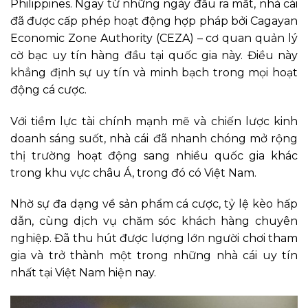
Philippines. Ngay từ những ngày đầu ra mắt, nhà cái
đã được cấp phép hoạt động hợp pháp bởi Cagayan
Economic Zone Authority (CEZA) – cơ quan quản lý
cờ bạc uy tín hàng đầu tại quốc gia này. Điều này
khẳng định sự uy tín và minh bạch trong mọi hoạt
động cá cược.
Với tiềm lực tài chính mạnh mẽ và chiến lược kinh
doanh sáng suốt, nhà cái
đã nhanh chóng mở rộng
thị trường hoạt động sang nhiều quốc gia khác
trong khu vực châu Á, trong đó có Việt Nam.
Nhờ sự đa dạng về sản phẩm cá cược, tỷ lệ kèo hấp
dẫn, cùng dịch vụ chăm sóc khách hàng chuyên
nghiệp. Đã thu hút được lượng lớn người chơi tham
gia và trở thành một trong những nhà cái uy tín
nhất tại Việt Nam hiện nay.