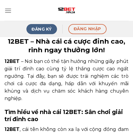
Skip
to
content
ĐĂNG NHẬP
ĐĂNG KÝ
12BET – Nhà cái cá cược đỉnh cao,
rinh ngay thưởng lớn!
12BET
– Nơi bạn có thể tận hưởng những giây phút
giải trí đỉnh cao cùng tỷ lệ thắng cược cao ngất
ngưởng. Tại đây, bạn sẽ được trải nghiệm các trò
chơi cá cược đa dạng, hấp dẫn với khuyến mãi
khủng và dịch vụ chăm sóc khách hàng chuyên
nghiệp.
Tìm hiểu về nhà cái 12BET: Sân chơi giải
trí đỉnh cao
12BET
, cái tên không còn xa lạ với cộng đồng đam