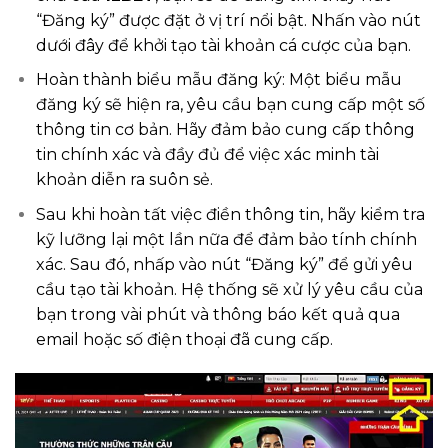
“Đăng ký” được đặt ở vị trí nổi bật. Nhấn vào nút
dưới đây để khởi tạo tài khoản cá cược của bạn.
Hoàn thành biểu mẫu đăng ký: Một biểu mẫu
đăng ký sẽ hiện ra, yêu cầu bạn cung cấp một số
thông tin cơ bản. Hãy đảm bảo cung cấp thông
tin chính xác và đầy đủ để việc xác minh tài
khoản diễn ra suôn sẻ.
Sau khi hoàn tất việc điền thông tin, hãy kiểm tra
kỹ lưỡng lại một lần nữa để đảm bảo tính chính
xác. Sau đó, nhấp vào nút “Đăng ký” để gửi yêu
cầu tạo tài khoản. Hệ thống sẽ xử lý yêu cầu của
bạn trong vài phút và thông báo kết quả qua
email hoặc số điện thoại đã cung cấp.