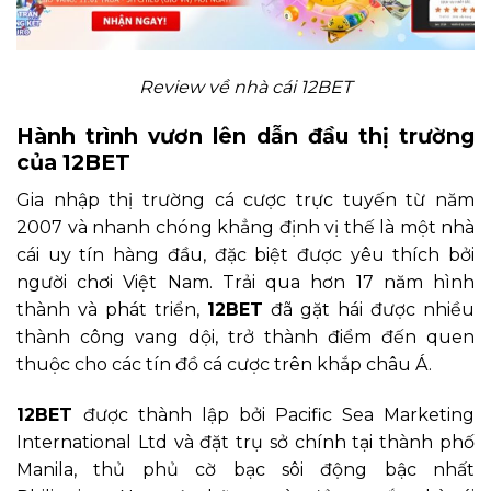
Review về nhà cái 12BET
Hành trình vươn lên dẫn đầu thị trường
của 12BET
Gia nhập thị trường cá cược trực tuyến từ năm
2007 và nhanh chóng khẳng định vị thế là một nhà
cái uy tín hàng đầu, đặc biệt được yêu thích bởi
người chơi Việt Nam. Trải qua hơn 17 năm hình
thành và phát triển,
12BET
đã gặt hái được nhiều
thành công vang dội, trở thành điểm đến quen
thuộc cho các tín đồ cá cược trên khắp châu Á.
12BET
được thành lập bởi Pacific Sea Marketing
International Ltd và đặt trụ sở chính tại thành phố
Manila, thủ phủ cờ bạc sôi động bậc nhất