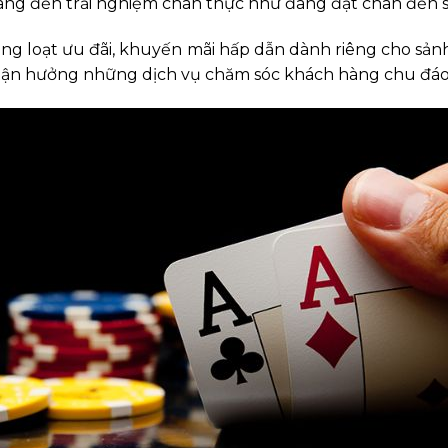
ang đến trải nghiệm chân thực như đang đặt chân đến s
hàng loạt ưu đãi, khuyến mãi hấp dẫn dành riêng cho sả
 tận hưởng những dịch vụ chăm sóc khách hàng chu đáo