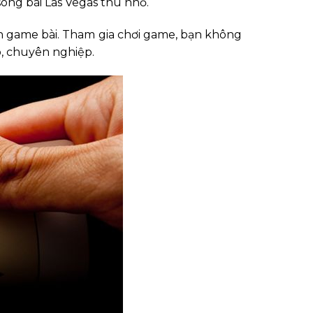
òng bài Las Vegas thu nhỏ.
nh game bài. Tham gia chơi game, bạn không
, chuyên nghiệp.