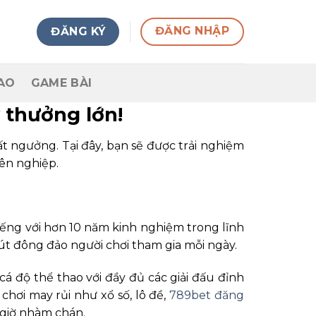
ĐĂNG NHẬP
ĐĂNG KÝ
AO
GAME BÀI
y thưởng lớn!
t ngưởng. Tại đây, bạn sẽ được trải nghiệm
ên nghiệp.
tiếng với hơn 10 năm kinh nghiệm trong lĩnh
út đông đảo người chơi tham gia mỗi ngày.
cá độ thể thao với đầy đủ các giải đấu đỉnh
chơi may rủi như xổ số, lô đề,
789bet đăng
giờ nhàm chán.