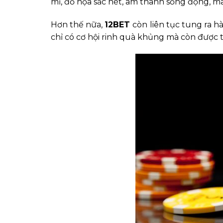
mỉ, đồ họa sắc nét, âm thanh sống động, m
Hơn thế nữa,
12BET
còn liên tục tung ra 
chỉ có cơ hội rinh quà khủng mà còn được