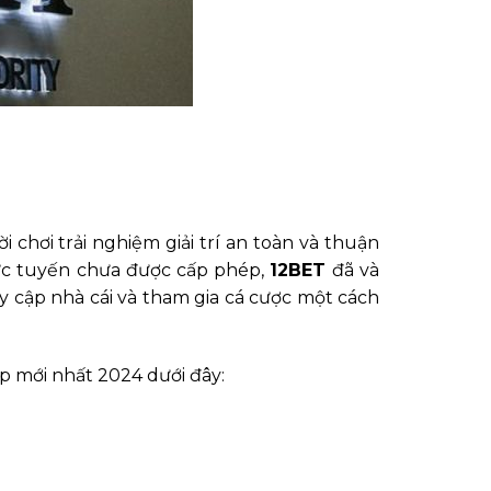
chơi trải nghiệm giải trí an toàn và thuận
rực tuyến chưa được cấp phép,
12BET
đã và
y cập nhà cái và tham gia cá cược một cách
ập mới nhất 2024 dưới đây: