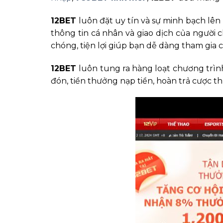
12BET
luôn đặt uy tín và sự minh bạch lê
thông tin cá nhân và giao dịch của người 
chóng, tiện lợi giúp bạn dễ dàng tham gia 
12BET
luôn tung ra hàng loạt chương trì
đón, tiền thưởng nạp tiền, hoàn trả cược t