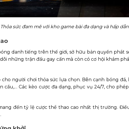
Thỏa sức đam mê với kho game bài đa dạng và hấp dẫn
hao
 bóng danh tiếng trên thế giới, sở hữu bản quyền phát 
 dõi những trận đấu gay cấn mà còn có cơ hội khám ph
cho người chơi thỏa sức lựa chọn. Bên cạnh bóng đá, 
ôn cầu,… Các kèo cược đa dạng, phục vụ 24/7, cho phép 
mang đến tỷ lệ cược thể thao cao nhất thị trường. Điều
.
 hứng khởi