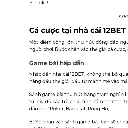
Link 3:
Khá
Cá cược tại nhà cái 12BE
Một điểm cộng lớn thu hút đông đảo ngư
người chơi. Bước chân vào thế giới cá cược
Game bài hấp dẫn
Nhắc đến nhà cái 12BET, không thể bỏ qua 
hàng đầu thế giới, đầu tư mạnh mẽ vào mả
Sảnh game bài thu hút hàng trăm nghìn lượ
tụ đầy đủ các trò chơi đình đám nhất thị 
dẫn như Poker, Baccarat, Rồng Hổ,…
Bước chân vào sảnh game bài, bạn sẽ choá