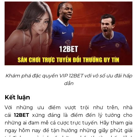
Khám phá đặc quyền VIP 12BET với vô số ưu đãi hấp
dẫn
Kết luận
Với những ưu điểm vượt trội như trên, nhà
cái
12BET
xứng đáng là điểm đến lý tưởng cho
những ai đam mê cá cược trực tuyến. Hãy tham gia
ngay hôm nay để tận hưởng những giây phút giải