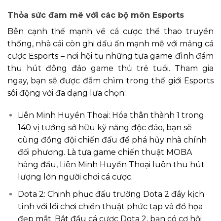
Thỏa sức đam mê với các bộ môn Esports
Bên cạnh thế mạnh về cá cược thể thao truyền
thống, nhà cái còn ghi dấu ấn mạnh mẽ với mảng cá
cược Esports – nơi hội tụ những tựa game đình đám
thu hút đông đảo game thủ trẻ tuổi. Tham gia
ngay, bạn sẽ được đắm chìm trong thế giới Esports
sôi động với đa dạng lựa chọn:
Liên Minh Huyền Thoại: Hóa thân thành 1 trong
140 vị tướng sở hữu kỹ năng độc đáo, bạn sẽ
cùng đồng đội chiến đấu để phá hủy nhà chính
đối phương. Là tựa game chiến thuật MOBA
hàng đầu, Liên Minh Huyền Thoại luôn thu hút
lượng lớn người chơi cá cược.
Dota 2: Chinh phục đấu trường Dota 2 đầy kịch
tính với lối chơi chiến thuật phức tạp và đồ họa
đẹp mắt. Bắt đầu cá cược Dota 2, bạn có cơ hội