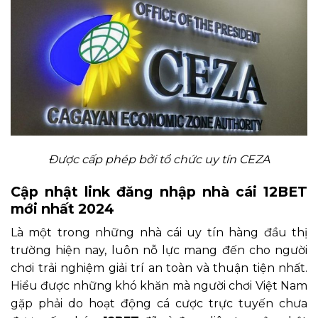
Được cấp phép bởi tổ chức uy tín CEZA
Cập nhật link đăng nhập nhà cái 12BET
mới nhất 2024
Là một trong những nhà cái uy tín hàng đầu thị
trường hiện nay, luôn nỗ lực mang đến cho người
chơi trải nghiệm giải trí an toàn và thuận tiện nhất.
Hiểu được những khó khăn mà người chơi Việt Nam
gặp phải do hoạt động cá cược trực tuyến chưa