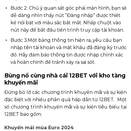
Bước 2: Chú ý quan sát góc phải màn hình, bạn sẽ
dễ dàng nhìn thấy nút “Đăng nhập” được thiết
kế nổi bật với màu sắc bắt mắt. Nhấp chuột vào
nút này để bắt đầu tiến trình truy cập tài khoản.
Bước 3:Một bảng thông tin hiện ra, yêu cầu bạn
nhập tên tài khoản và mật khẩu đã đăng ký trước
đó. Hãy đảm bảo thông tin được nhập chính xác
và hoàn chỉnh để tránh xảy ra sai sót.
Bùng nổ cùng nhà cái 12BET với kho tàng
khuyến mãi
Đừng bỏ lỡ các chương trình khuyến mãi và sự kiện
đặc biệt với nhiều phần quà hấp dẫn từ 12BET. Một
số chương trình khuyến mãi và sự kiện tiêu biểu tại
12BET bao gồm:
Khuyến mãi mùa Euro 2024