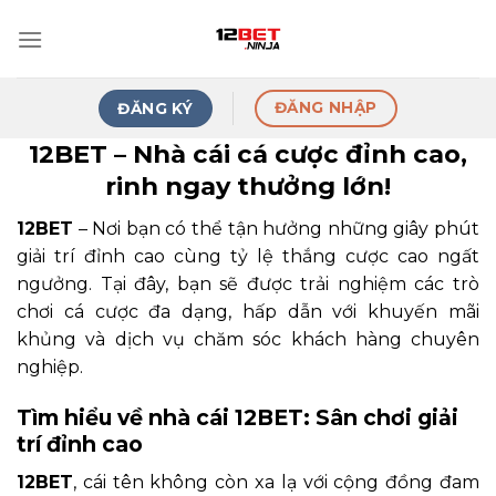
Skip
to
content
ĐĂNG NHẬP
ĐĂNG KÝ
12BET – Nhà cái cá cược đỉnh cao,
rinh ngay thưởng lớn!
12BET
– Nơi bạn có thể tận hưởng những giây phút
giải trí đỉnh cao cùng tỷ lệ thắng cược cao ngất
ngưởng. Tại đây, bạn sẽ được trải nghiệm các trò
chơi cá cược đa dạng, hấp dẫn với khuyến mãi
khủng và dịch vụ chăm sóc khách hàng chuyên
nghiệp.
Tìm hiểu về nhà cái 12BET: Sân chơi giải
trí đỉnh cao
12BET
, cái tên không còn xa lạ với cộng đồng đam