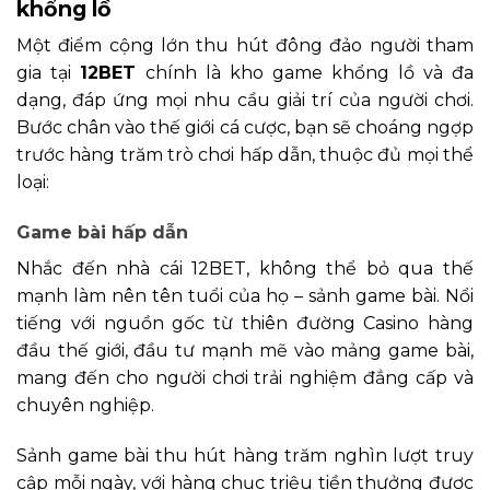
khổng lồ
Một điểm cộng lớn thu hút đông đảo người tham
gia tại
12BET
chính là kho game khổng lồ và đa
dạng, đáp ứng mọi nhu cầu giải trí của người chơi.
Bước chân vào thế giới cá cược, bạn sẽ choáng ngợp
trước hàng trăm trò chơi hấp dẫn, thuộc đủ mọi thể
loại:
Game bài hấp dẫn
Nhắc đến nhà cái 12BET, không thể bỏ qua thế
mạnh làm nên tên tuổi của họ – sảnh game bài. Nổi
tiếng với nguồn gốc từ thiên đường Casino hàng
đầu thế giới, đầu tư mạnh mẽ vào mảng game bài,
mang đến cho người chơi trải nghiệm đẳng cấp và
chuyên nghiệp.
Sảnh game bài thu hút hàng trăm nghìn lượt truy
cập mỗi ngày, với hàng chục triệu tiền thưởng được