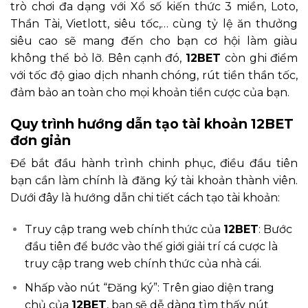
trò chơi đa dạng với Xổ số kiến thức 3 miền, Loto,
Thần Tài, Vietlott, siêu tốc,… cùng tỷ lệ ăn thưởng
siêu cao sẽ mang đến cho bạn cơ hội làm giàu
không thể bỏ lỡ. Bên cạnh đó,
12BET
còn ghi điểm
với tốc độ giao dịch nhanh chóng, rút tiền thần tốc,
đảm bảo an toàn cho mọi khoản tiền cược của bạn.
Quy trình hướng dẫn tạo tài khoản 12BET
đơn giản
Để bắt đầu hành trình chinh phục, điều đầu tiên
bạn cần làm chính là đăng ký tài khoản thành viên.
Dưới đây là hướng dẫn chi tiết cách tạo tài khoản:
Truy cập trang web chính thức của
12BET
: Bước
đầu tiên để bước vào thế giới giải trí cá cược là
truy cập trang web chính thức của nhà cái.
Nhấp vào nút “Đăng ký”: Trên giao diện trang
chủ của
12BET
, bạn sẽ dễ dàng tìm thấy nút