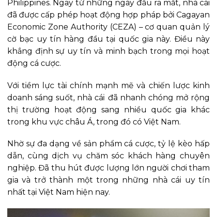
Philippines. Ngay từ những ngày đầu ra mắt, nhà cái
đã được cấp phép hoạt động hợp pháp bởi Cagayan
Economic Zone Authority (CEZA) – cơ quan quản lý
cờ bạc uy tín hàng đầu tại quốc gia này. Điều này
khẳng định sự uy tín và minh bạch trong mọi hoạt
động cá cược.
Với tiềm lực tài chính mạnh mẽ và chiến lược kinh
doanh sáng suốt, nhà cái
đã nhanh chóng mở rộng
thị trường hoạt động sang nhiều quốc gia khác
trong khu vực châu Á, trong đó có Việt Nam.
Nhờ sự đa dạng về sản phẩm cá cược, tỷ lệ kèo hấp
dẫn, cùng dịch vụ chăm sóc khách hàng chuyên
nghiệp. Đã thu hút được lượng lớn người chơi tham
gia và trở thành một trong những nhà cái uy tín
nhất tại Việt Nam hiện nay.