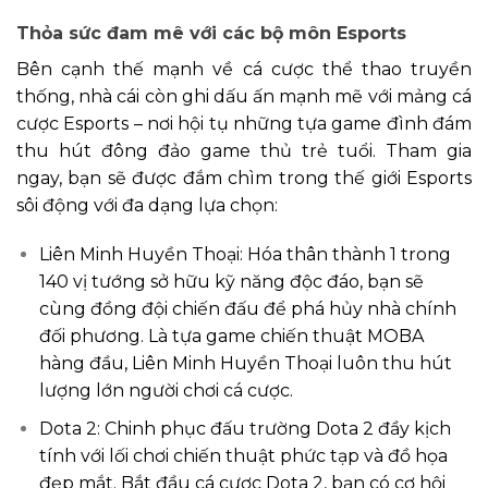
Thỏa sức đam mê với các bộ môn Esports
Bên cạnh thế mạnh về cá cược thể thao truyền
thống, nhà cái còn ghi dấu ấn mạnh mẽ với mảng cá
cược Esports – nơi hội tụ những tựa game đình đám
thu hút đông đảo game thủ trẻ tuổi. Tham gia
ngay, bạn sẽ được đắm chìm trong thế giới Esports
sôi động với đa dạng lựa chọn:
Liên Minh Huyền Thoại: Hóa thân thành 1 trong
140 vị tướng sở hữu kỹ năng độc đáo, bạn sẽ
cùng đồng đội chiến đấu để phá hủy nhà chính
đối phương. Là tựa game chiến thuật MOBA
hàng đầu, Liên Minh Huyền Thoại luôn thu hút
lượng lớn người chơi cá cược.
Dota 2: Chinh phục đấu trường Dota 2 đầy kịch
tính với lối chơi chiến thuật phức tạp và đồ họa
đẹp mắt. Bắt đầu cá cược Dota 2, bạn có cơ hội