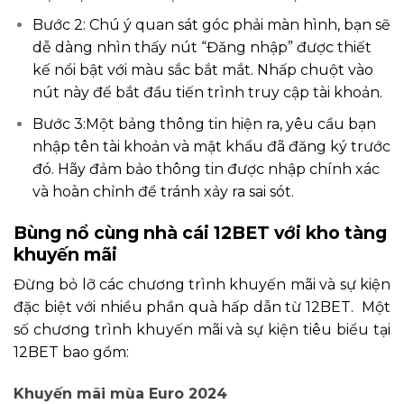
Bước 2: Chú ý quan sát góc phải màn hình, bạn sẽ
dễ dàng nhìn thấy nút “Đăng nhập” được thiết
kế nổi bật với màu sắc bắt mắt. Nhấp chuột vào
nút này để bắt đầu tiến trình truy cập tài khoản.
Bước 3:Một bảng thông tin hiện ra, yêu cầu bạn
nhập tên tài khoản và mật khẩu đã đăng ký trước
đó. Hãy đảm bảo thông tin được nhập chính xác
và hoàn chỉnh để tránh xảy ra sai sót.
Bùng nổ cùng nhà cái 12BET với kho tàng
khuyến mãi
Đừng bỏ lỡ các chương trình khuyến mãi và sự kiện
đặc biệt với nhiều phần quà hấp dẫn từ 12BET. Một
số chương trình khuyến mãi và sự kiện tiêu biểu tại
12BET bao gồm:
Khuyến mãi mùa Euro 2024