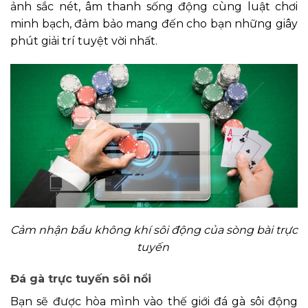
ảnh sắc nét, âm thanh sống động cùng luật chơi
minh bạch, đảm bảo mang đến cho bạn những giây
phút giải trí tuyệt vời nhất.
Cảm nhận bầu không khí sôi động của sòng bài trực
tuyến
Đá gà trực tuyến sôi nổi
Bạn sẽ được hòa mình vào thế giới đá gà sôi động