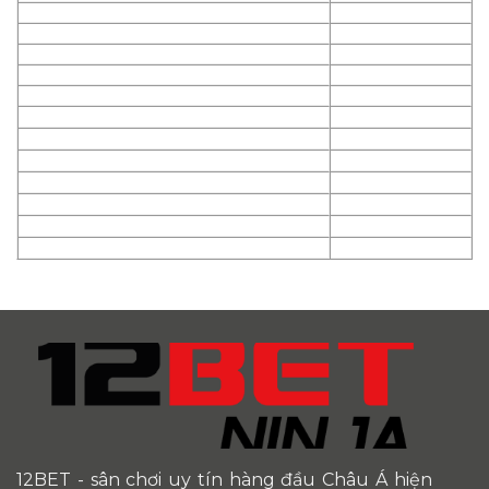
12BET
- sân chơi uy tín hàng đầu Châu Á hiện