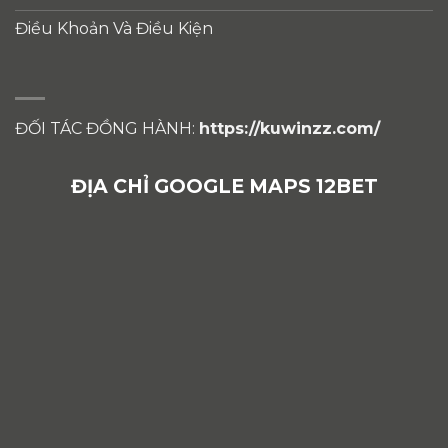
Điều Khoản Và Điều Kiện
ĐỐI TÁC ĐỒNG HÀNH:
https://kuwinzz.com/
ĐỊA CHỈ GOOGLE MAPS 12BET