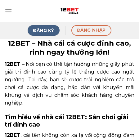
Skip
to
content
ĐĂNG NHẬP
ĐĂNG KÝ
12BET – Nhà cái cá cược đỉnh cao,
rinh ngay thưởng lớn!
12BET
– Nơi bạn có thể tận hưởng những giây phút
giải trí đỉnh cao cùng tỷ lệ thắng cược cao ngất
ngưởng. Tại đây, bạn sẽ được trải nghiệm các trò
chơi cá cược đa dạng, hấp dẫn với khuyến mãi
khủng và dịch vụ chăm sóc khách hàng chuyên
nghiệp.
Tìm hiểu về nhà cái 12BET: Sân chơi giải
trí đỉnh cao
12BET
, cái tên không còn xa lạ với cộng đồng đam