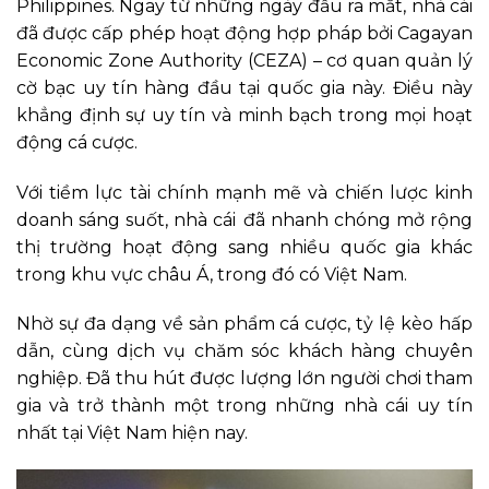
Philippines. Ngay từ những ngày đầu ra mắt, nhà cái
đã được cấp phép hoạt động hợp pháp bởi Cagayan
Economic Zone Authority (CEZA) – cơ quan quản lý
cờ bạc uy tín hàng đầu tại quốc gia này. Điều này
khẳng định sự uy tín và minh bạch trong mọi hoạt
động cá cược.
Với tiềm lực tài chính mạnh mẽ và chiến lược kinh
doanh sáng suốt, nhà cái
đã nhanh chóng mở rộng
thị trường hoạt động sang nhiều quốc gia khác
trong khu vực châu Á, trong đó có Việt Nam.
Nhờ sự đa dạng về sản phẩm cá cược, tỷ lệ kèo hấp
dẫn, cùng dịch vụ chăm sóc khách hàng chuyên
nghiệp. Đã thu hút được lượng lớn người chơi tham
gia và trở thành một trong những nhà cái uy tín
nhất tại Việt Nam hiện nay.