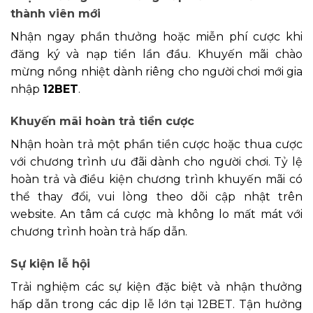
thành viên mới
Nhận ngay phần thưởng hoặc miễn phí cược khi
đăng ký và nạp tiền lần đầu. Khuyến mãi chào
mừng nồng nhiệt dành riêng cho người chơi mới gia
nhập
12BET
.
Khuyến mãi hoàn trả tiền cược
Nhận hoàn trả một phần tiền cược hoặc thua cược
với chương trình ưu đãi dành cho người chơi. Tỷ lệ
hoàn trả và điều kiện chương trình khuyến mãi có
thể thay đổi, vui lòng theo dõi cập nhật trên
website. An tâm cá cược mà không lo mất mát với
chương trình hoàn trả hấp dẫn.
Sự kiện lễ hội
Trải nghiệm các sự kiện đặc biệt và nhận thưởng
hấp dẫn trong các dịp lễ lớn tại 12BET. Tận hưởng