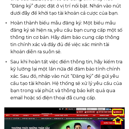
“Đăng ký” được đặt ở vị trí nổi bật. Nhấn vào nút
dưới đây để khởi tạo tài khoản cá cược của bạn.
Hoàn thành biểu mẫu đăng ký: Một biểu mẫu
đăng ký sẽ hiện ra, yêu cầu bạn cung cấp một số
thông tin cơ bản. Hãy đảm bảo cung cấp thông
tin chính xác và đầy đủ để việc xác minh tài
khoản diễn ra suôn sẻ.
Sau khi hoàn tất việc điền thông tin, hãy kiểm tra
kỹ lưỡng lại một lần nữa để đảm bảo tính chính
xác. Sau đó, nhấp vào nút “Đăng ký” để gửi yêu
cầu tạo tài khoản. Hệ thống sẽ xử lý yêu cầu của
bạn trong vài phút và thông báo kết quả qua
email hoặc số điện thoại đã cung cấp.