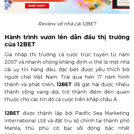
Review về nhà cái 12BET
Hành trình vươn lên dẫn đầu thị trường
của 12BET
Gia nhập thị trường cá cược trực tuyến từ năm
2007 và nhanh chóng khẳng định vị thế là một nhà
cái uy tín hàng đầu, đặc biệt được yêu thích bởi
người chơi Việt Nam. Trải qua hơn 17 năm hình
thành và phát triển,
12BET
đã gặt hái được nhiều
thành công vang dội, trở thành điểm đến quen
thuộc cho các tín đồ cá cược trên khắp châu Á.
12BET
được thành lập bởi Pacific Sea Marketing
International Ltd và đặt trụ sở chính tại thành phố
Manila, thủ phủ cờ bạc sôi động bậc nhất