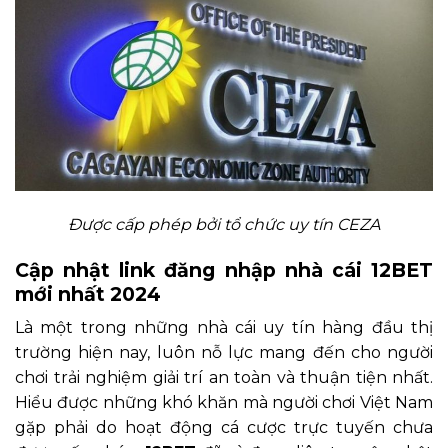
Được cấp phép bởi tổ chức uy tín CEZA
Cập nhật link đăng nhập nhà cái 12BET
mới nhất 2024
Là một trong những nhà cái uy tín hàng đầu thị
trường hiện nay, luôn nỗ lực mang đến cho người
chơi trải nghiệm giải trí an toàn và thuận tiện nhất.
Hiểu được những khó khăn mà người chơi Việt Nam
gặp phải do hoạt động cá cược trực tuyến chưa