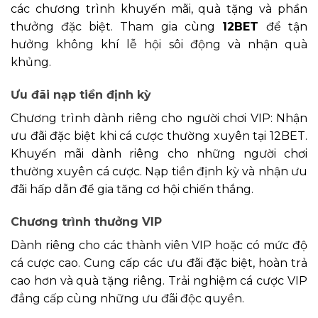
các chương trình khuyến mãi, quà tặng và phần
thưởng đặc biệt. Tham gia cùng
12BET
để tận
hưởng không khí lễ hội sôi động và nhận quà
khủng.
Ưu đãi nạp tiền định kỳ
Chương trình dành riêng cho người chơi VIP: Nhận
ưu đãi đặc biệt khi cá cược thường xuyên tại 12BET.
Khuyến mãi dành riêng cho những người chơi
thường xuyên cá cược. Nạp tiền định kỳ và nhận ưu
đãi hấp dẫn để gia tăng cơ hội chiến thắng.
Chương trình thưởng VIP
Dành riêng cho các thành viên VIP hoặc có mức độ
cá cược cao. Cung cấp các ưu đãi đặc biệt, hoàn trả
cao hơn và quà tặng riêng. Trải nghiệm cá cược VIP
đẳng cấp cùng những ưu đãi độc quyền.