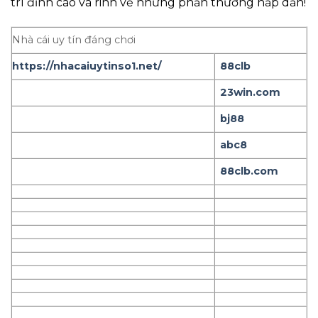
trí đỉnh cao và rinh về những phần thưởng hấp dẫn!
Nhà cái uy tín đáng chơi
https://nhacaiuytinso1.net/
88clb
23win.com
bj88
abc8
88clb.com