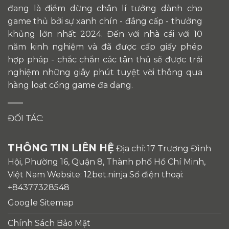
đang là điểm dừng chân lí tưởng dành cho
game thủ bởi sự xanh chín - đẳng cấp - thưởng
khủng lớn nhất 2024. Đến với nhà cái với 10
năm kinh nghiệm và đã được cấp giấy phép
hợp pháp - chắc chắn các tân thủ sẽ được trải
nghiệm những giây phút tuyệt vời thông qua
hàng loạt cổng game đa dạng.
ĐỐI TÁC:
THÔNG TIN LIÊN HỆ
Địa chỉ: 17 Trương Đình
Hội, Phường 16, Quận 8, Thành phố Hồ Chí Minh,
Việt Nam Website: 12bet.ninja Số điện thoại:
+84377328548
Google Sitemap
Chính Sách Bảo Mật