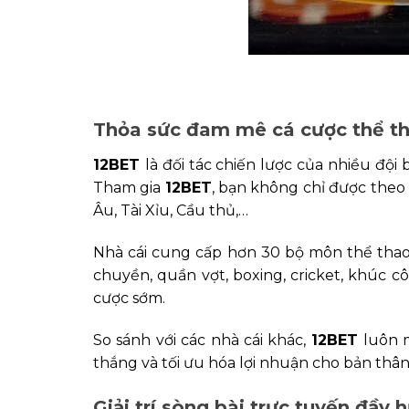
Thỏa sức đam mê cá cược thể t
12BET
là đối tác chiến lược của nhiều đội
Tham gia
12BET
, bạn không chỉ được theo
Âu, Tài Xỉu, Cầu thủ,…
Nhà cái cung cấp hơn 30 bộ môn thể thao 
chuyền, quần vợt, boxing, cricket, khúc c
cược sớm.
So sánh với các nhà cái khác,
12BET
luôn 
thắng và tối ưu hóa lợi nhuận cho bản thân
Giải trí sòng bài trực tuyến đầy