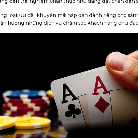
ang đến trải nghiệm chân thực như đang đặt chân đến s
hàng loạt ưu đãi, khuyến mãi hấp dẫn dành riêng cho sả
 tận hưởng những dịch vụ chăm sóc khách hàng chu đáo