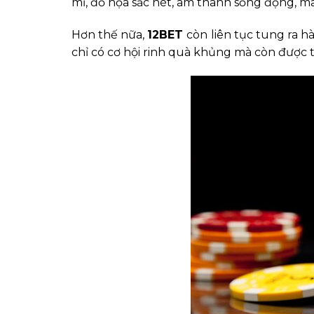
mỉ, đồ họa sắc nét, âm thanh sống động, m
Hơn thế nữa,
12BET
còn liên tục tung ra 
chỉ có cơ hội rinh quà khủng mà còn được