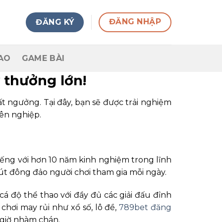
ĐĂNG NHẬP
ĐĂNG KÝ
AO
GAME BÀI
y thưởng lớn!
t ngưởng. Tại đây, bạn sẽ được trải nghiệm
ên nghiệp.
tiếng với hơn 10 năm kinh nghiệm trong lĩnh
út đông đảo người chơi tham gia mỗi ngày.
cá độ thể thao với đầy đủ các giải đấu đỉnh
chơi may rủi như xổ số, lô đề,
789bet đăng
giờ nhàm chán.