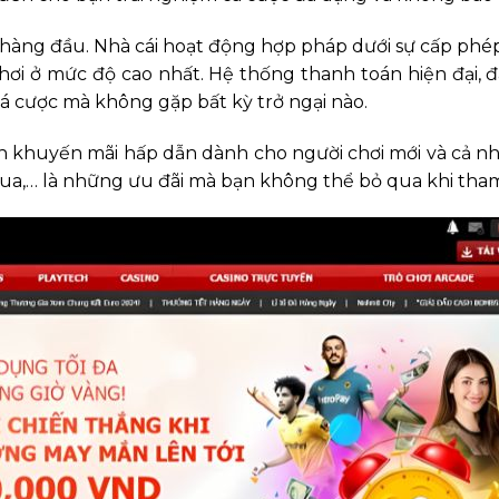
n hàng đầu. Nhà cái hoạt động hợp pháp dưới sự cấp phé
chơi ở mức độ cao nhất. Hệ thống thanh toán hiện đại,
cá cược mà không gặp bất kỳ trở ngại nào.
nh khuyến mãi hấp dẫn dành cho người chơi mới và cả n
hua,… là những ưu đãi mà bạn không thể bỏ qua khi tham