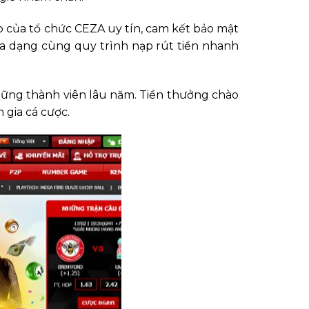
p của tổ chức CEZA uy tín, cam kết bảo mật
 đa dạng cùng quy trình nạp rút tiền nhanh
hững thành viên lâu năm. Tiền thưởng chào
 gia cá cược.