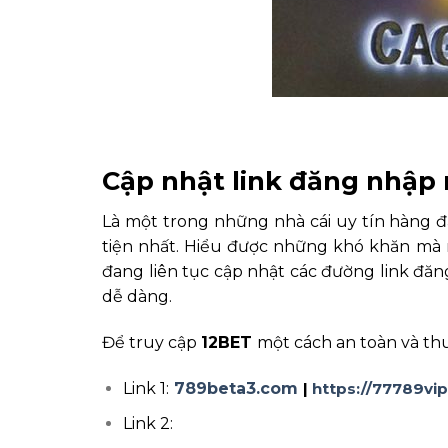
Cập nhật link đăng nhập 
Là một trong những nhà cái uy tín hàng đầ
tiện nhất. Hiểu được những khó khăn mà 
đang liên tục cập nhật các đường link đăn
dễ dàng.
Để truy cập
12BET
một cách an toàn và thu
Link 1:
789beta3.com
|
https://77789vi
Link 2: