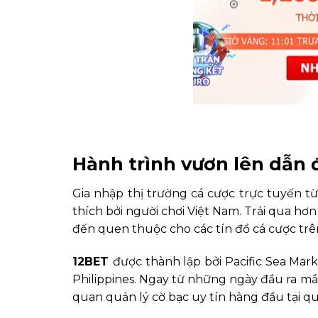
Hành trình vươn lên dẫn 
Gia nhập thị trường cá cược trực tuyến t
thích bởi người chơi Việt Nam. Trải qua hơ
đến quen thuộc cho các tín đồ cá cược trê
12BET
được thành lập bởi Pacific Sea Mark
Philippines. Ngay từ những ngày đầu ra m
quan quản lý cờ bạc uy tín hàng đầu tại qu