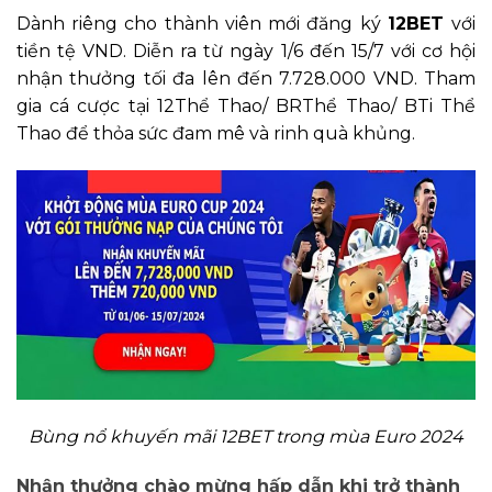
Dành riêng cho thành viên mới đăng ký
12BET
với
tiền tệ VND. Diễn ra từ ngày 1/6 đến 15/7 với cơ hội
nhận thưởng tối đa lên đến 7.728.000 VND. Tham
gia cá cược tại 12Thể Thao/ BRThể Thao/ BTi Thể
Thao để thỏa sức đam mê và rinh quà khủng.
Bùng nổ khuyến mãi 12BET trong mùa Euro 2024
Nhận thưởng chào mừng hấp dẫn khi trở thành