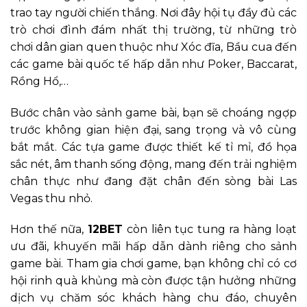
trao tay người chiến thắng. Nơi đây hội tụ đầy đủ các
trò chơi đình đám nhất thị trường, từ những trò
chơi dân gian quen thuộc như Xóc đĩa, Bầu cua đến
các game bài quốc tế hấp dẫn như Poker, Baccarat,
Rồng Hổ,…
Bước chân vào sảnh game bài, bạn sẽ choáng ngợp
trước không gian hiện đại, sang trọng và vô cùng
bắt mắt. Các tựa game được thiết kế tỉ mỉ, đồ họa
sắc nét, âm thanh sống động, mang đến trải nghiệm
chân thực như đang đặt chân đến sòng bài Las
Vegas thu nhỏ.
Hơn thế nữa,
12BET
còn liên tục tung ra hàng loạt
ưu đãi, khuyến mãi hấp dẫn dành riêng cho sảnh
game bài. Tham gia chơi game, bạn không chỉ có cơ
hội rinh quà khủng mà còn được tận hưởng những
dịch vụ chăm sóc khách hàng chu đáo, chuyên