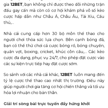
gia
12BET
, bạn không chỉ được theo dõi những trận
đấu gay cấn mà còn có cơ hội khám phá vô số kèo
cược hấp dẫn như Châu Á, Châu Âu, Tài Xỉu, Cầu
thủ,…
Nhà cái cung cấp hơn 30 bộ môn thể thao cho
người chơi thỏa sức lựa chọn. Bên cạnh bóng đá,
bạn có thể thử chơi cá cược bóng rổ, bóng chuyền,
quần vợt, boxing, cricket, khúc côn cầu,… Các kèo
cược đa dạng, phục vụ 24/7, cho phép đặt cược vào
các sự kiện trực tiếp hay đặt cược sớm.
So sánh với các nhà cái khác,
12BET
luôn mang đến
tỷ lệ cược thể thao cao nhất thị trường. Điều này
giúp người chơi gia tăng cơ hội chiến thắng và tối ưu
hóa lợi nhuận cho bản thân.
Giải trí sòng bài trực tuyến đầy hứng khởi