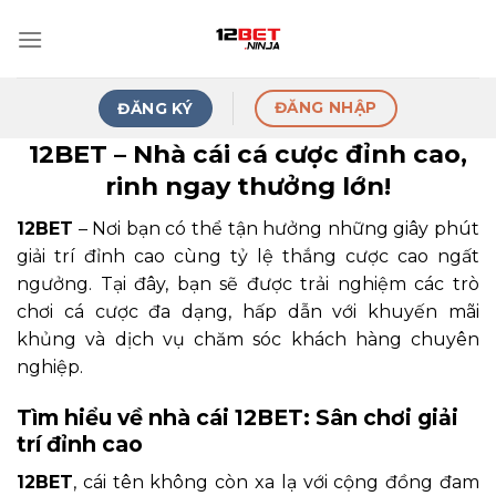
Skip
to
content
ĐĂNG NHẬP
ĐĂNG KÝ
12BET – Nhà cái cá cược đỉnh cao,
rinh ngay thưởng lớn!
12BET
– Nơi bạn có thể tận hưởng những giây phút
giải trí đỉnh cao cùng tỷ lệ thắng cược cao ngất
ngưởng. Tại đây, bạn sẽ được trải nghiệm các trò
chơi cá cược đa dạng, hấp dẫn với khuyến mãi
khủng và dịch vụ chăm sóc khách hàng chuyên
nghiệp.
Tìm hiểu về nhà cái 12BET: Sân chơi giải
trí đỉnh cao
12BET
, cái tên không còn xa lạ với cộng đồng đam