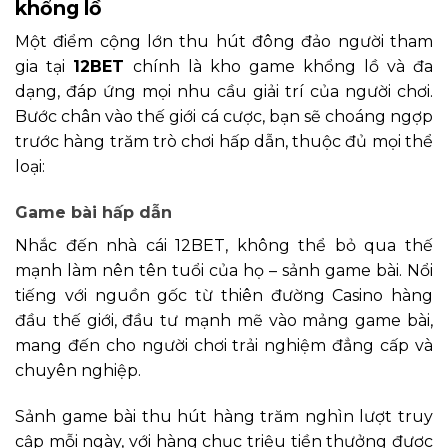
khổng lồ
Một điểm cộng lớn thu hút đông đảo người tham
gia tại
12BET
chính là kho game khổng lồ và đa
dạng, đáp ứng mọi nhu cầu giải trí của người chơi.
Bước chân vào thế giới cá cược, bạn sẽ choáng ngợp
trước hàng trăm trò chơi hấp dẫn, thuộc đủ mọi thể
loại:
Game bài hấp dẫn
Nhắc đến nhà cái 12BET, không thể bỏ qua thế
mạnh làm nên tên tuổi của họ – sảnh game bài. Nổi
tiếng với nguồn gốc từ thiên đường Casino hàng
đầu thế giới, đầu tư mạnh mẽ vào mảng game bài,
mang đến cho người chơi trải nghiệm đẳng cấp và
chuyên nghiệp.
Sảnh game bài thu hút hàng trăm nghìn lượt truy
cập mỗi ngày, với hàng chục triệu tiền thưởng được