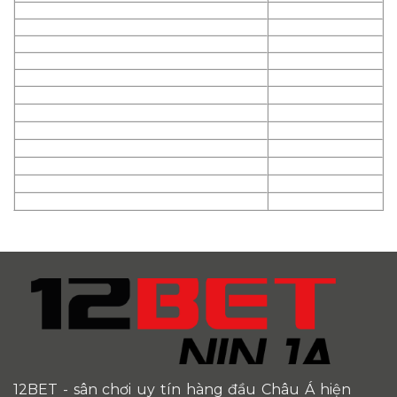
12BET
- sân chơi uy tín hàng đầu Châu Á hiện