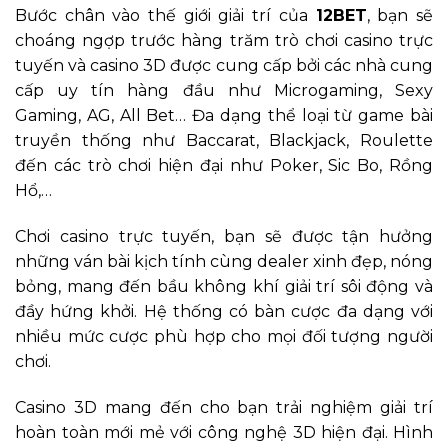
Bước chân vào thế giới giải trí của
12BET
, bạn sẽ
choáng ngợp trước hàng trăm trò chơi casino trực
tuyến và casino 3D được cung cấp bởi các nhà cung
cấp uy tín hàng đầu như Microgaming, Sexy
Gaming, AG, All Bet… Đa dạng thể loại từ game bài
truyền thống như Baccarat, Blackjack, Roulette
đến các trò chơi hiện đại như Poker, Sic Bo, Rồng
Hổ,…
Chơi casino trực tuyến, bạn sẽ được tận hưởng
những ván bài kịch tính cùng dealer xinh đẹp, nóng
bỏng, mang đến bầu không khí giải trí sôi động và
đầy hứng khởi. Hệ thống có bàn cược đa dạng với
nhiều mức cược phù hợp cho mọi đối tượng người
chơi.
Casino 3D mang đến cho bạn trải nghiệm giải trí
hoàn toàn mới mẻ với công nghệ 3D hiện đại. Hình