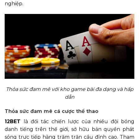
nghiệp.
Thỏa sức đam mê với kho game bài đa dạng và hấp
dẫn
Thỏa sức đam mê cá cược thể thao
12BET
là đối tác chiến lược của nhiều đội bóng
danh tiếng trên thế giới, sở hữu bản quyền phát
sóng trực tiếp hàng trăm trận cầu đỉnh cao. Tham