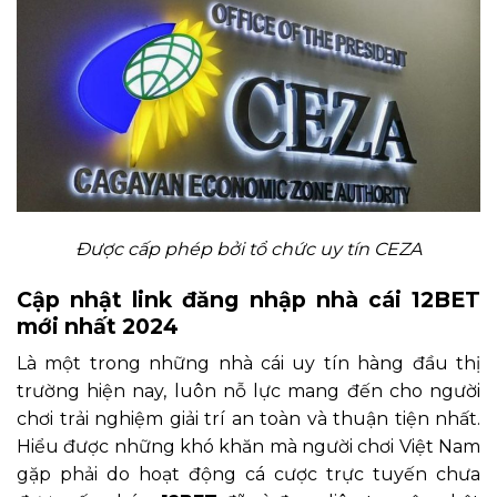
Được cấp phép bởi tổ chức uy tín CEZA
Cập nhật link đăng nhập nhà cái 12BET
mới nhất 2024
Là một trong những nhà cái uy tín hàng đầu thị
trường hiện nay, luôn nỗ lực mang đến cho người
chơi trải nghiệm giải trí an toàn và thuận tiện nhất.
Hiểu được những khó khăn mà người chơi Việt Nam
gặp phải do hoạt động cá cược trực tuyến chưa