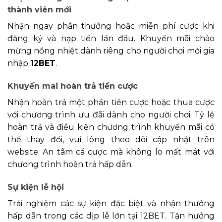
thành viên mới
Nhận ngay phần thưởng hoặc miễn phí cược khi
đăng ký và nạp tiền lần đầu. Khuyến mãi chào
mừng nồng nhiệt dành riêng cho người chơi mới gia
nhập
12BET
.
Khuyến mãi hoàn trả tiền cược
Nhận hoàn trả một phần tiền cược hoặc thua cược
với chương trình ưu đãi dành cho người chơi. Tỷ lệ
hoàn trả và điều kiện chương trình khuyến mãi có
thể thay đổi, vui lòng theo dõi cập nhật trên
website. An tâm cá cược mà không lo mất mát với
chương trình hoàn trả hấp dẫn.
Sự kiện lễ hội
Trải nghiệm các sự kiện đặc biệt và nhận thưởng
hấp dẫn trong các dịp lễ lớn tại 12BET. Tận hưởng