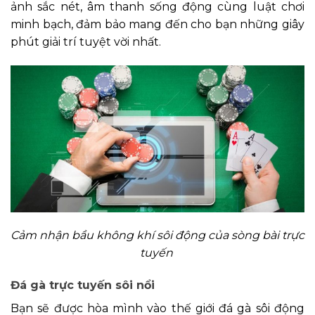
ảnh sắc nét, âm thanh sống động cùng luật chơi
minh bạch, đảm bảo mang đến cho bạn những giây
phút giải trí tuyệt vời nhất.
Cảm nhận bầu không khí sôi động của sòng bài trực
tuyến
Đá gà trực tuyến sôi nổi
Bạn sẽ được hòa mình vào thế giới đá gà sôi động