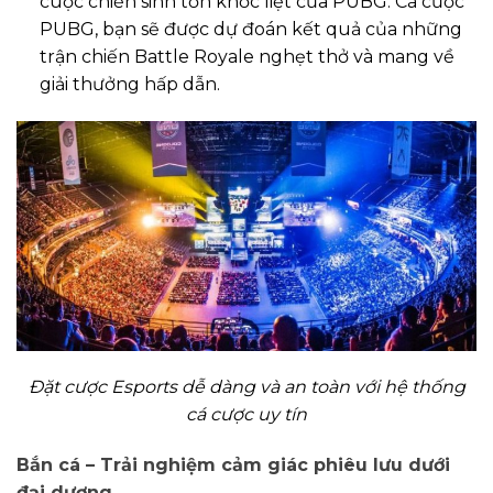
cuộc chiến sinh tồn khốc liệt của PUBG. Cá cược
PUBG, bạn sẽ được dự đoán kết quả của những
trận chiến Battle Royale nghẹt thở và mang về
giải thưởng hấp dẫn.
Đặt cược Esports dễ dàng và an toàn với hệ thống
cá cược uy tín
Bắn cá – Trải nghiệm cảm giác phiêu lưu dưới
đại dương