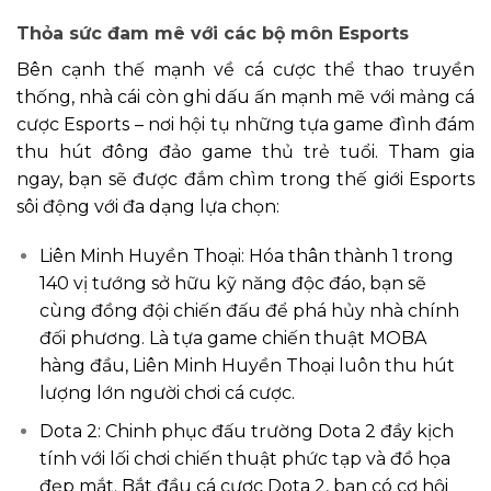
Thỏa sức đam mê với các bộ môn Esports
Bên cạnh thế mạnh về cá cược thể thao truyền
thống, nhà cái còn ghi dấu ấn mạnh mẽ với mảng cá
cược Esports – nơi hội tụ những tựa game đình đám
thu hút đông đảo game thủ trẻ tuổi. Tham gia
ngay, bạn sẽ được đắm chìm trong thế giới Esports
sôi động với đa dạng lựa chọn:
Liên Minh Huyền Thoại: Hóa thân thành 1 trong
140 vị tướng sở hữu kỹ năng độc đáo, bạn sẽ
cùng đồng đội chiến đấu để phá hủy nhà chính
đối phương. Là tựa game chiến thuật MOBA
hàng đầu, Liên Minh Huyền Thoại luôn thu hút
lượng lớn người chơi cá cược.
Dota 2: Chinh phục đấu trường Dota 2 đầy kịch
tính với lối chơi chiến thuật phức tạp và đồ họa
đẹp mắt. Bắt đầu cá cược Dota 2, bạn có cơ hội