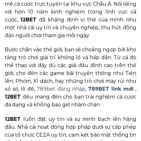
mê cá cược trực tuyến tại khu vực Châu Á. Nổi tiếng
với hơn 10 năm kinh nghiệm trong lĩnh vực cá
cược,
12BET
đã khẳng định vị thế của mình như
một nhà cái uy tín và chuyên nghiệp, thu hút đông
đảo người chơi tham gia mỗi ngày.
Bước chân vào thế giới, bạn sẽ choáng ngợp bởi kho
tàng trò chơi giải trí khổng lồ và hấp dẫn. Từ cá độ
thể thao với đầy đủ các giải đấu đỉnh cao trên thế
giới, cho đến các game bài truyền thống như Tiến
lên, Phỏm, Xì dách, hay những trò chơi may rủi như
xổ số, lô đề,
789bet đăng nhập
,
789BET link mới
,
12BET
đều mang đến cho bạn trải nghiệm cá cược
đa dạng và không bao giờ nhàm chán.
12BET
luôn đặt uy tín và sự minh bạch lên hàng
đầu. Nhà cái hoạt động hợp pháp dưới sự cấp phép
của tổ chức CEZA uy tín, cam kết bảo mật thông tin