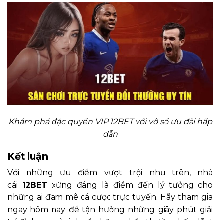
Khám phá đặc quyền VIP 12BET với vô số ưu đãi hấp
dẫn
Kết luận
Với những ưu điểm vượt trội như trên, nhà
cái
12BET
xứng đáng là điểm đến lý tưởng cho
những ai đam mê cá cược trực tuyến. Hãy tham gia
ngay hôm nay để tận hưởng những giây phút giải