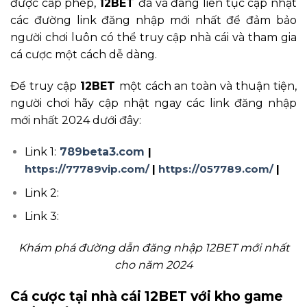
được cấp phép,
12BET
đã và đang liên tục cập nhật
các đường link đăng nhập mới nhất để đảm bảo
người chơi luôn có thể truy cập nhà cái và tham gia
cá cược một cách dễ dàng.
Để truy cập
12BET
một cách an toàn và thuận tiện,
người chơi hãy cập nhật ngay các link đăng nhập
mới nhất 2024 dưới đây:
Link 1:
789beta3.com
|
https://77789vip.com/
|
https://057789.com/
|
Link 2:
Link 3:
Khám phá đường dẫn đăng nhập 12BET mới nhất
cho năm 2024
Cá cược tại nhà cái 12BET với kho game