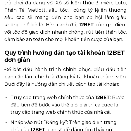
trò chơi đa dạng với Xổ số kiến thức 3 miền, Loto,
Thần Tài, Vietlott, siêu tốc,… cùng tỷ lệ ăn thưởng
siêu cao sẽ mang đến cho bạn cơ hội làm giàu
không thể bỏ lỡ. Bên cạnh đó,
12BET
còn ghi điểm
với tốc độ giao dịch nhanh chóng, rút tiền thần tốc,
đảm bảo an toàn cho mọi khoản tiền cược của bạn.
Quy trình hướng dẫn tạo tài khoản 12BET
đơn giản
Để bắt đầu hành trình chinh phục, điều đầu tiên
bạn cần làm chính là đăng ký tài khoản thành viên.
Dưới đây là hướng dẫn chi tiết cách tạo tài khoản:
Truy cập trang web chính thức của
12BET
: Bước
đầu tiên để bước vào thế giới giải trí cá cược là
truy cập trang web chính thức của nhà cái.
Nhấp vào nút “Đăng ký”: Trên giao diện trang
chủ của
12BET
, bạn sẽ dễ dàng tìm thấy nút