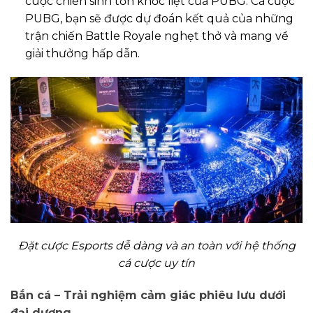
cuộc chiến sinh tồn khốc liệt của PUBG. Cá cược
PUBG, bạn sẽ được dự đoán kết quả của những
trận chiến Battle Royale nghẹt thở và mang về
giải thưởng hấp dẫn.
Đặt cược Esports dễ dàng và an toàn với hệ thống
cá cược uy tín
Bắn cá – Trải nghiệm cảm giác phiêu lưu dưới
đại dương