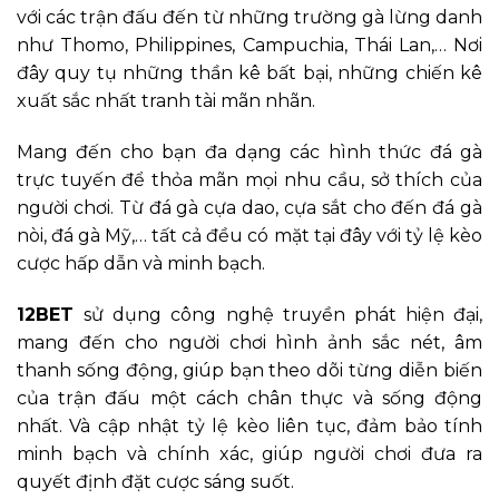
với các trận đấu đến từ những trường gà lừng danh
như Thomo, Philippines, Campuchia, Thái Lan,… Nơi
đây quy tụ những thần kê bất bại, những chiến kê
xuất sắc nhất tranh tài mãn nhãn.
Mang đến cho bạn đa dạng các hình thức đá gà
trực tuyến để thỏa mãn mọi nhu cầu, sở thích của
người chơi. Từ đá gà cựa dao, cựa sắt cho đến đá gà
nòi, đá gà Mỹ,… tất cả đều có mặt tại đây với tỷ lệ kèo
cược hấp dẫn và minh bạch.
12BET
sử dụng công nghệ truyền phát hiện đại,
mang đến cho người chơi hình ảnh sắc nét, âm
thanh sống động, giúp bạn theo dõi từng diễn biến
của trận đấu một cách chân thực và sống động
nhất. Và cập nhật tỷ lệ kèo liên tục, đảm bảo tính
minh bạch và chính xác, giúp người chơi đưa ra
quyết định đặt cược sáng suốt.