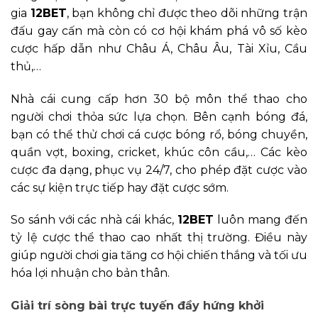
gia
12BET
, bạn không chỉ được theo dõi những trận
đấu gay cấn mà còn có cơ hội khám phá vô số kèo
cược hấp dẫn như Châu Á, Châu Âu, Tài Xỉu, Cầu
thủ,…
Nhà cái cung cấp hơn 30 bộ môn thể thao cho
người chơi thỏa sức lựa chọn. Bên cạnh bóng đá,
bạn có thể thử chơi cá cược bóng rổ, bóng chuyền,
quần vợt, boxing, cricket, khúc côn cầu,… Các kèo
cược đa dạng, phục vụ 24/7, cho phép đặt cược vào
các sự kiện trực tiếp hay đặt cược sớm.
So sánh với các nhà cái khác,
12BET
luôn mang đến
tỷ lệ cược thể thao cao nhất thị trường. Điều này
giúp người chơi gia tăng cơ hội chiến thắng và tối ưu
hóa lợi nhuận cho bản thân.
Giải trí sòng bài trực tuyến đầy hứng khởi