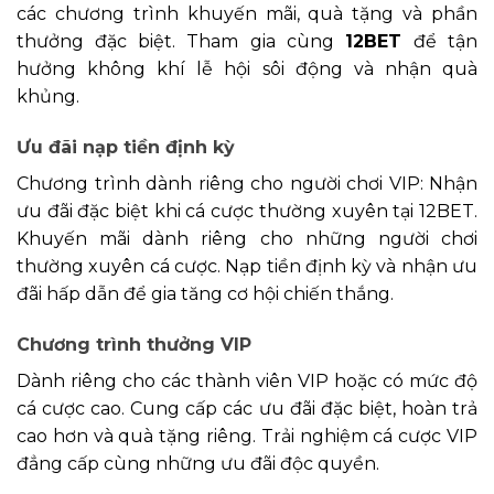
các chương trình khuyến mãi, quà tặng và phần
thưởng đặc biệt. Tham gia cùng
12BET
để tận
hưởng không khí lễ hội sôi động và nhận quà
khủng.
Ưu đãi nạp tiền định kỳ
Chương trình dành riêng cho người chơi VIP: Nhận
ưu đãi đặc biệt khi cá cược thường xuyên tại 12BET.
Khuyến mãi dành riêng cho những người chơi
thường xuyên cá cược. Nạp tiền định kỳ và nhận ưu
đãi hấp dẫn để gia tăng cơ hội chiến thắng.
Chương trình thưởng VIP
Dành riêng cho các thành viên VIP hoặc có mức độ
cá cược cao. Cung cấp các ưu đãi đặc biệt, hoàn trả
cao hơn và quà tặng riêng. Trải nghiệm cá cược VIP
đẳng cấp cùng những ưu đãi độc quyền.