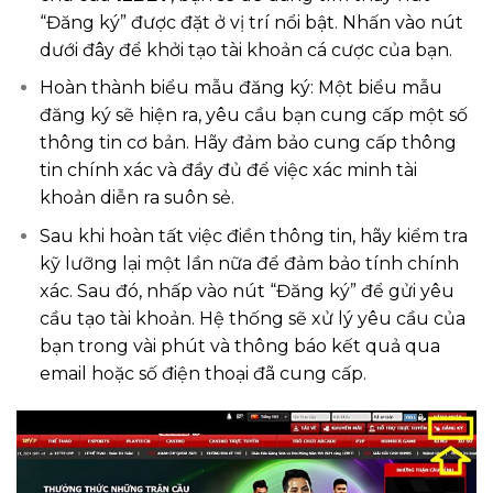
“Đăng ký” được đặt ở vị trí nổi bật. Nhấn vào nút
dưới đây để khởi tạo tài khoản cá cược của bạn.
Hoàn thành biểu mẫu đăng ký: Một biểu mẫu
đăng ký sẽ hiện ra, yêu cầu bạn cung cấp một số
thông tin cơ bản. Hãy đảm bảo cung cấp thông
tin chính xác và đầy đủ để việc xác minh tài
khoản diễn ra suôn sẻ.
Sau khi hoàn tất việc điền thông tin, hãy kiểm tra
kỹ lưỡng lại một lần nữa để đảm bảo tính chính
xác. Sau đó, nhấp vào nút “Đăng ký” để gửi yêu
cầu tạo tài khoản. Hệ thống sẽ xử lý yêu cầu của
bạn trong vài phút và thông báo kết quả qua
email hoặc số điện thoại đã cung cấp.