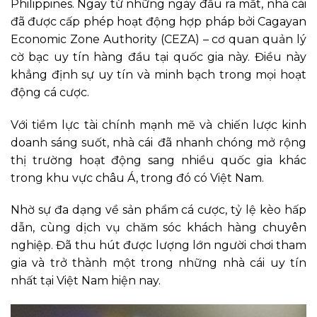
Philippines. Ngay từ những ngày đầu ra mắt, nhà cái
đã được cấp phép hoạt động hợp pháp bởi Cagayan
Economic Zone Authority (CEZA) – cơ quan quản lý
cờ bạc uy tín hàng đầu tại quốc gia này. Điều này
khẳng định sự uy tín và minh bạch trong mọi hoạt
động cá cược.
Với tiềm lực tài chính mạnh mẽ và chiến lược kinh
doanh sáng suốt, nhà cái
đã nhanh chóng mở rộng
thị trường hoạt động sang nhiều quốc gia khác
trong khu vực châu Á, trong đó có Việt Nam.
Nhờ sự đa dạng về sản phẩm cá cược, tỷ lệ kèo hấp
dẫn, cùng dịch vụ chăm sóc khách hàng chuyên
nghiệp. Đã thu hút được lượng lớn người chơi tham
gia và trở thành một trong những nhà cái uy tín
nhất tại Việt Nam hiện nay.