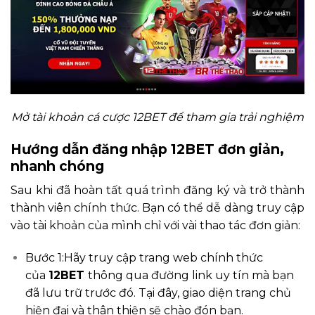
Mở tài khoản cá cược 12BET để tham gia trải nghiệm
Hướng dẫn đăng nhập 12BET đơn giản,
nhanh chóng
Sau khi đã hoàn tất quá trình đăng ký và trở thành
thành viên chính thức. Bạn có thể dễ dàng truy cập
vào tài khoản của mình chỉ với vài thao tác đơn giản:
Bước 1:Hãy truy cập trang web chính thức
của
12BET
thông qua đường link uy tín mà bạn
đã lưu trữ trước đó. Tại đây, giao diện trang chủ
hiện đại và thân thiện sẽ chào đón bạn.