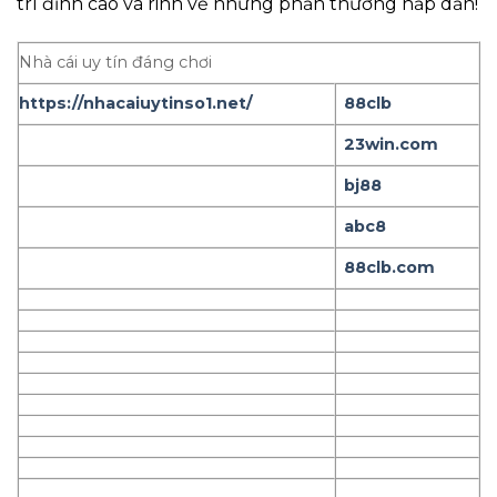
trí đỉnh cao và rinh về những phần thưởng hấp dẫn!
Nhà cái uy tín đáng chơi
https://nhacaiuytinso1.net/
88clb
23win.com
bj88
abc8
88clb.com