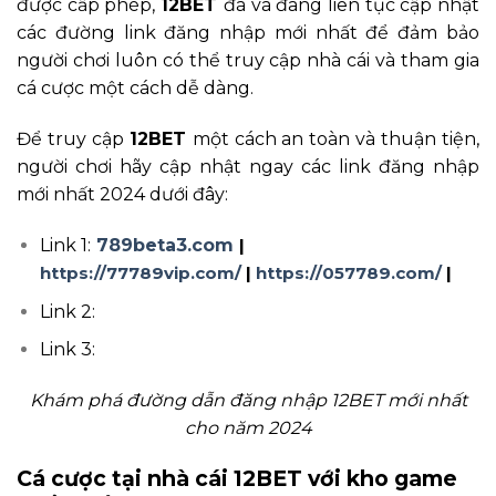
được cấp phép,
12BET
đã và đang liên tục cập nhật
các đường link đăng nhập mới nhất để đảm bảo
người chơi luôn có thể truy cập nhà cái và tham gia
cá cược một cách dễ dàng.
Để truy cập
12BET
một cách an toàn và thuận tiện,
người chơi hãy cập nhật ngay các link đăng nhập
mới nhất 2024 dưới đây:
Link 1:
789beta3.com
|
https://77789vip.com/
|
https://057789.com/
|
Link 2:
Link 3:
Khám phá đường dẫn đăng nhập 12BET mới nhất
cho năm 2024
Cá cược tại nhà cái 12BET với kho game