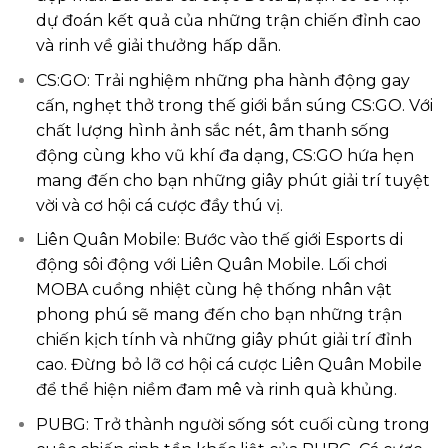
dự đoán kết quả của những trận chiến đỉnh cao
và rinh về giải thưởng hấp dẫn.
CS:GO: Trải nghiệm những pha hành động gay
cấn, nghẹt thở trong thế giới bắn súng CS:GO. Với
chất lượng hình ảnh sắc nét, âm thanh sống
động cùng kho vũ khí đa dạng, CS:GO hứa hẹn
mang đến cho bạn những giây phút giải trí tuyệt
vời và cơ hội cá cược đầy thú vị.
Liên Quân Mobile: Bước vào thế giới Esports di
động sôi động với Liên Quân Mobile. Lối chơi
MOBA cuồng nhiệt cùng hệ thống nhân vật
phong phú sẽ mang đến cho bạn những trận
chiến kịch tính và những giây phút giải trí đỉnh
cao. Đừng bỏ lỡ cơ hội cá cược Liên Quân Mobile
để thể hiện niềm đam mê và rinh quà khủng.
PUBG: Trở thành người sống sót cuối cùng trong