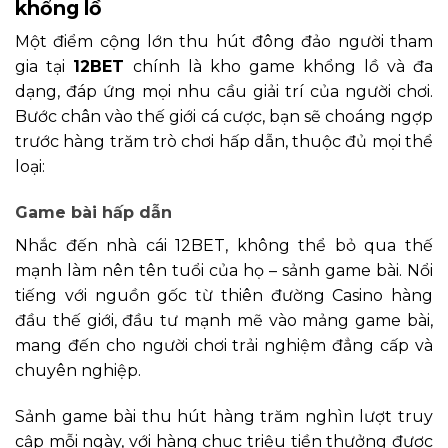
khổng lồ
Một điểm cộng lớn thu hút đông đảo người tham
gia tại
12BET
chính là kho game khổng lồ và đa
dạng, đáp ứng mọi nhu cầu giải trí của người chơi.
Bước chân vào thế giới cá cược, bạn sẽ choáng ngợp
trước hàng trăm trò chơi hấp dẫn, thuộc đủ mọi thể
loại:
Game bài hấp dẫn
Nhắc đến nhà cái 12BET, không thể bỏ qua thế
mạnh làm nên tên tuổi của họ – sảnh game bài. Nổi
tiếng với nguồn gốc từ thiên đường Casino hàng
đầu thế giới, đầu tư mạnh mẽ vào mảng game bài,
mang đến cho người chơi trải nghiệm đẳng cấp và
chuyên nghiệp.
Sảnh game bài thu hút hàng trăm nghìn lượt truy
cập mỗi ngày, với hàng chục triệu tiền thưởng được