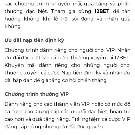
các chương trình khuyến mãi, quà tặng và phần
thưởng đặc biệt. Tham gia cùng
12BET
để tận
hưởng không khí lễ hội sôi động và nhận quà
khủng.
Ưu đãi nạp tiền định kỳ
Chương trình dành riêng cho người chơi VIP: Nhận
ưu đãi đặc biệt khi cá cược thường xuyên tại 12BET.
Khuyến mãi dành riêng cho những người chơi
thường xuyên cá cược. Nạp tiền định kỳ và nhận ưu
đãi hấp dẫn để gia tăng cơ hội chiến thắng.
Chương trình thưởng VIP
Dành riêng cho các thành viên VIP hoặc có mức độ
cá cược cao. Cung cấp các ưu đãi đặc biệt, hoàn trả
cao hơn và quà tặng riêng. Trải nghiệm cá cược VIP
đẳng cấp cùng những ưu đãi độc quyền.