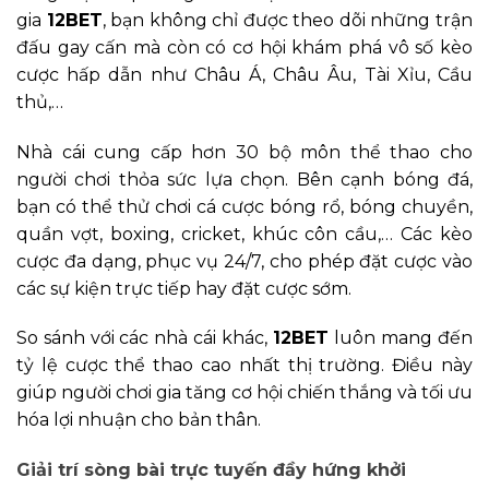
gia
12BET
, bạn không chỉ được theo dõi những trận
đấu gay cấn mà còn có cơ hội khám phá vô số kèo
cược hấp dẫn như Châu Á, Châu Âu, Tài Xỉu, Cầu
thủ,…
Nhà cái cung cấp hơn 30 bộ môn thể thao cho
người chơi thỏa sức lựa chọn. Bên cạnh bóng đá,
bạn có thể thử chơi cá cược bóng rổ, bóng chuyền,
quần vợt, boxing, cricket, khúc côn cầu,… Các kèo
cược đa dạng, phục vụ 24/7, cho phép đặt cược vào
các sự kiện trực tiếp hay đặt cược sớm.
So sánh với các nhà cái khác,
12BET
luôn mang đến
tỷ lệ cược thể thao cao nhất thị trường. Điều này
giúp người chơi gia tăng cơ hội chiến thắng và tối ưu
hóa lợi nhuận cho bản thân.
Giải trí sòng bài trực tuyến đầy hứng khởi