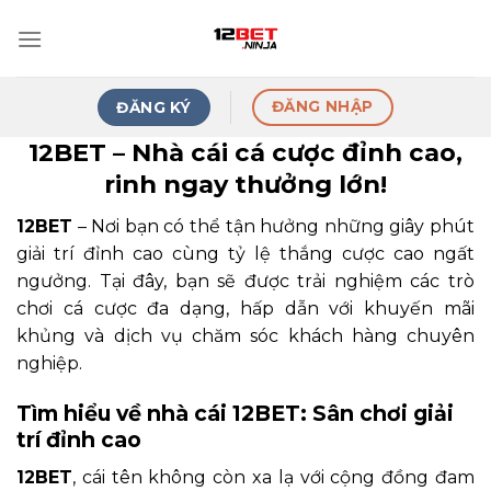
Skip
to
content
ĐĂNG NHẬP
ĐĂNG KÝ
12BET – Nhà cái cá cược đỉnh cao,
rinh ngay thưởng lớn!
12BET
– Nơi bạn có thể tận hưởng những giây phút
giải trí đỉnh cao cùng tỷ lệ thắng cược cao ngất
ngưởng. Tại đây, bạn sẽ được trải nghiệm các trò
chơi cá cược đa dạng, hấp dẫn với khuyến mãi
khủng và dịch vụ chăm sóc khách hàng chuyên
nghiệp.
Tìm hiểu về nhà cái 12BET: Sân chơi giải
trí đỉnh cao
12BET
, cái tên không còn xa lạ với cộng đồng đam