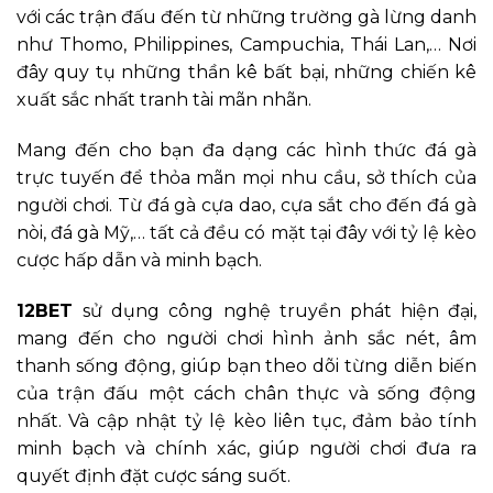
với các trận đấu đến từ những trường gà lừng danh
như Thomo, Philippines, Campuchia, Thái Lan,… Nơi
đây quy tụ những thần kê bất bại, những chiến kê
xuất sắc nhất tranh tài mãn nhãn.
Mang đến cho bạn đa dạng các hình thức đá gà
trực tuyến để thỏa mãn mọi nhu cầu, sở thích của
người chơi. Từ đá gà cựa dao, cựa sắt cho đến đá gà
nòi, đá gà Mỹ,… tất cả đều có mặt tại đây với tỷ lệ kèo
cược hấp dẫn và minh bạch.
12BET
sử dụng công nghệ truyền phát hiện đại,
mang đến cho người chơi hình ảnh sắc nét, âm
thanh sống động, giúp bạn theo dõi từng diễn biến
của trận đấu một cách chân thực và sống động
nhất. Và cập nhật tỷ lệ kèo liên tục, đảm bảo tính
minh bạch và chính xác, giúp người chơi đưa ra
quyết định đặt cược sáng suốt.