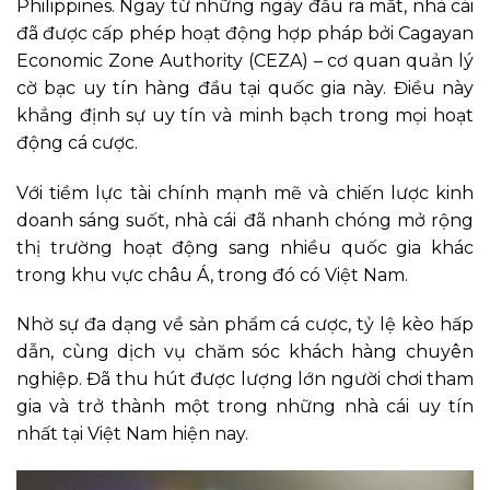
Philippines. Ngay từ những ngày đầu ra mắt, nhà cái
đã được cấp phép hoạt động hợp pháp bởi Cagayan
Economic Zone Authority (CEZA) – cơ quan quản lý
cờ bạc uy tín hàng đầu tại quốc gia này. Điều này
khẳng định sự uy tín và minh bạch trong mọi hoạt
động cá cược.
Với tiềm lực tài chính mạnh mẽ và chiến lược kinh
doanh sáng suốt, nhà cái
đã nhanh chóng mở rộng
thị trường hoạt động sang nhiều quốc gia khác
trong khu vực châu Á, trong đó có Việt Nam.
Nhờ sự đa dạng về sản phẩm cá cược, tỷ lệ kèo hấp
dẫn, cùng dịch vụ chăm sóc khách hàng chuyên
nghiệp. Đã thu hút được lượng lớn người chơi tham
gia và trở thành một trong những nhà cái uy tín
nhất tại Việt Nam hiện nay.