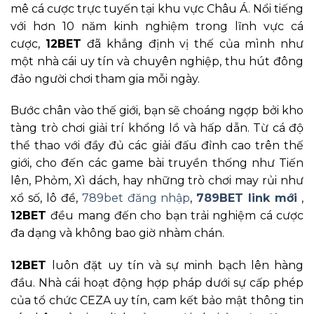
mê cá cược trực tuyến tại khu vực Châu Á. Nổi tiếng
với hơn 10 năm kinh nghiệm trong lĩnh vực cá
cược,
12BET
đã khẳng định vị thế của mình như
một nhà cái uy tín và chuyên nghiệp, thu hút đông
đảo người chơi tham gia mỗi ngày.
Bước chân vào thế giới, bạn sẽ choáng ngợp bởi kho
tàng trò chơi giải trí khổng lồ và hấp dẫn. Từ cá độ
thể thao với đầy đủ các giải đấu đỉnh cao trên thế
giới, cho đến các game bài truyền thống như Tiến
lên, Phỏm, Xì dách, hay những trò chơi may rủi như
xổ số, lô đề,
789bet đăng nhập
,
789BET link mới
,
12BET
đều mang đến cho bạn trải nghiệm cá cược
đa dạng và không bao giờ nhàm chán.
12BET
luôn đặt uy tín và sự minh bạch lên hàng
đầu. Nhà cái hoạt động hợp pháp dưới sự cấp phép
của tổ chức CEZA uy tín, cam kết bảo mật thông tin