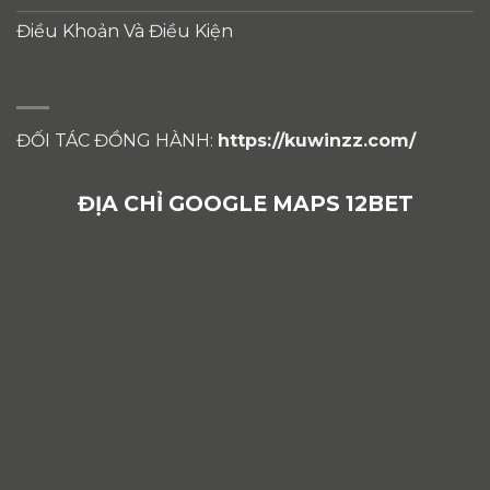
Điều Khoản Và Điều Kiện
ĐỐI TÁC ĐỒNG HÀNH:
https://kuwinzz.com/
ĐỊA CHỈ GOOGLE MAPS 12BET