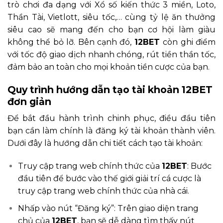
trò chơi đa dạng với Xổ số kiến thức 3 miền, Loto,
Thần Tài, Vietlott, siêu tốc,… cùng tỷ lệ ăn thưởng
siêu cao sẽ mang đến cho bạn cơ hội làm giàu
không thể bỏ lỡ. Bên cạnh đó,
12BET
còn ghi điểm
với tốc độ giao dịch nhanh chóng, rút tiền thần tốc,
đảm bảo an toàn cho mọi khoản tiền cược của bạn.
Quy trình hướng dẫn tạo tài khoản 12BET
đơn giản
Để bắt đầu hành trình chinh phục, điều đầu tiên
bạn cần làm chính là đăng ký tài khoản thành viên.
Dưới đây là hướng dẫn chi tiết cách tạo tài khoản:
Truy cập trang web chính thức của
12BET
: Bước
đầu tiên để bước vào thế giới giải trí cá cược là
truy cập trang web chính thức của nhà cái.
Nhấp vào nút “Đăng ký”: Trên giao diện trang
chủ của
12BET
, bạn sẽ dễ dàng tìm thấy nút