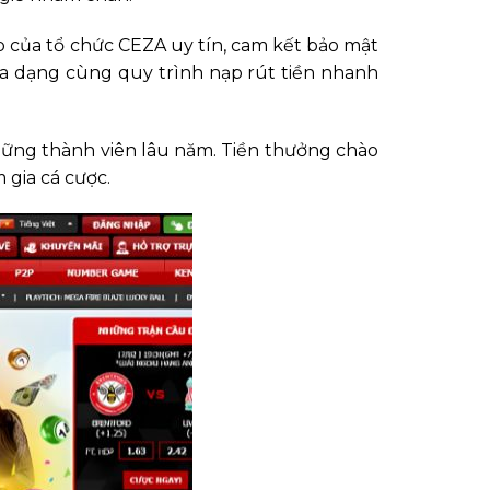
p của tổ chức CEZA uy tín, cam kết bảo mật
 đa dạng cùng quy trình nạp rút tiền nhanh
hững thành viên lâu năm. Tiền thưởng chào
 gia cá cược.