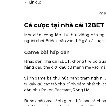
Link 3:
Khá
Cá cược tại nhà cái 12BE
Một điểm cộng lớn thu hút đông đảo ngư
người chơi. Bước chân vào thế giới cá cược
Game bài hấp dẫn
Nhắc đến nhà cái 12BET, không thể bỏ qua 
hàng đầu thế giới, đầu tư mạnh mẽ vào mả
Sảnh game bài thu hút hàng trăm nghìn lượ
tụ đầy đủ các trò chơi đình đám nhất thị 
dẫn như Poker, Baccarat, Rồng Hổ,…
Bước chân vào sảnh game bài, bạn sẽ choá