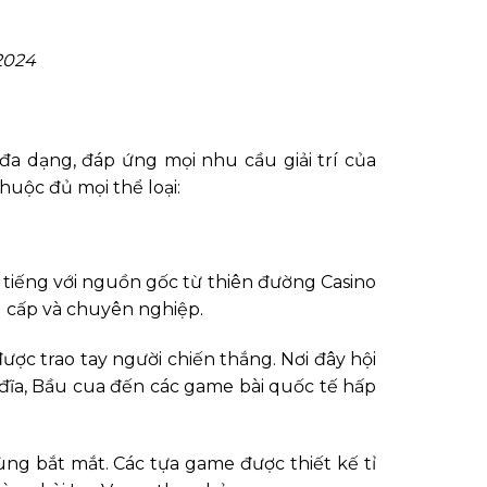
2024
đa dạng, đáp ứng mọi nhu cầu giải trí của
huộc đủ mọi thể loại:
 tiếng với nguồn gốc từ thiên đường Casino
 cấp và chuyên nghiệp.
ợc trao tay người chiến thắng. Nơi đây hội
 đĩa, Bầu cua đến các game bài quốc tế hấp
ng bắt mắt. Các tựa game được thiết kế tỉ