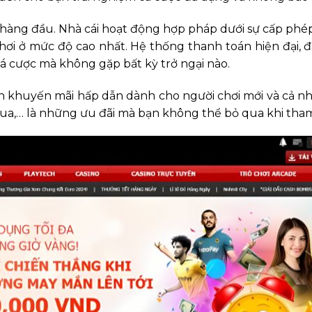
n hàng đầu. Nhà cái hoạt động hợp pháp dưới sự cấp phé
chơi ở mức độ cao nhất. Hệ thống thanh toán hiện đại,
cá cược mà không gặp bất kỳ trở ngại nào.
nh khuyến mãi hấp dẫn dành cho người chơi mới và cả n
hua,… là những ưu đãi mà bạn không thể bỏ qua khi tham