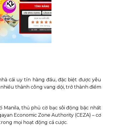
hà cái uy tín hàng đầu, đặc biệt được yêu
 nhiều thành công vang dội, trở thành điểm
hố Manila, thủ phủ cờ bạc sôi động bậc nhất
gayan Economic Zone Authority (CEZA) – cơ
 trong mọi hoạt động cá cược.