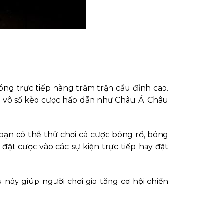
sóng trực tiếp hàng trăm trận cầu đỉnh cao.
á vô số kèo cược hấp dẫn như Châu Á, Châu
bạn có thể thử chơi cá cược bóng rổ, bóng
đặt cược vào các sự kiện trực tiếp hay đặt
 này giúp người chơi gia tăng cơ hội chiến