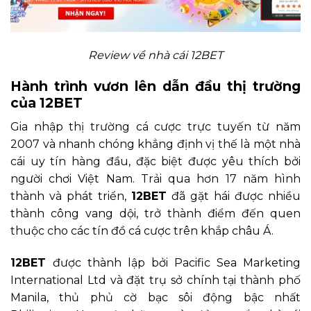
Review về nhà cái 12BET
Hành trình vươn lên dẫn đầu thị trường
của 12BET
Gia nhập thị trường cá cược trực tuyến từ năm
2007 và nhanh chóng khẳng định vị thế là một nhà
cái uy tín hàng đầu, đặc biệt được yêu thích bởi
người chơi Việt Nam. Trải qua hơn 17 năm hình
thành và phát triển,
12BET
đã gặt hái được nhiều
thành công vang dội, trở thành điểm đến quen
thuộc cho các tín đồ cá cược trên khắp châu Á.
12BET
được thành lập bởi Pacific Sea Marketing
International Ltd và đặt trụ sở chính tại thành phố
Manila, thủ phủ cờ bạc sôi động bậc nhất