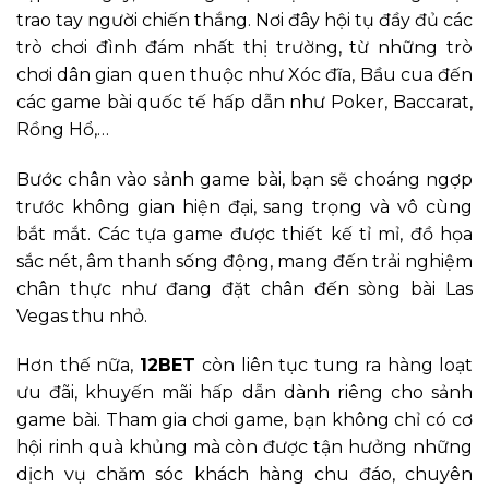
trao tay người chiến thắng. Nơi đây hội tụ đầy đủ các
trò chơi đình đám nhất thị trường, từ những trò
chơi dân gian quen thuộc như Xóc đĩa, Bầu cua đến
các game bài quốc tế hấp dẫn như Poker, Baccarat,
Rồng Hổ,…
Bước chân vào sảnh game bài, bạn sẽ choáng ngợp
trước không gian hiện đại, sang trọng và vô cùng
bắt mắt. Các tựa game được thiết kế tỉ mỉ, đồ họa
sắc nét, âm thanh sống động, mang đến trải nghiệm
chân thực như đang đặt chân đến sòng bài Las
Vegas thu nhỏ.
Hơn thế nữa,
12BET
còn liên tục tung ra hàng loạt
ưu đãi, khuyến mãi hấp dẫn dành riêng cho sảnh
game bài. Tham gia chơi game, bạn không chỉ có cơ
hội rinh quà khủng mà còn được tận hưởng những
dịch vụ chăm sóc khách hàng chu đáo, chuyên