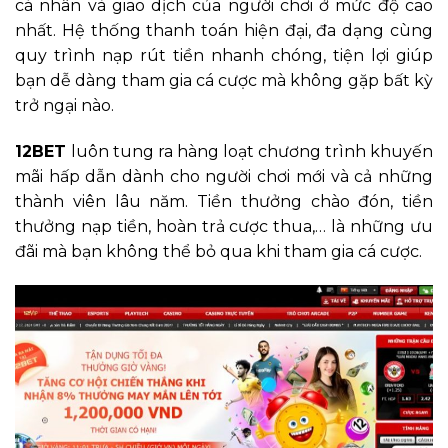
cá nhân và giao dịch của người chơi ở mức độ cao
nhất. Hệ thống thanh toán hiện đại, đa dạng cùng
quy trình nạp rút tiền nhanh chóng, tiện lợi giúp
bạn dễ dàng tham gia cá cược mà không gặp bất kỳ
trở ngại nào.
12BET
luôn tung ra hàng loạt chương trình khuyến
mãi hấp dẫn dành cho người chơi mới và cả những
thành viên lâu năm. Tiền thưởng chào đón, tiền
thưởng nạp tiền, hoàn trả cược thua,… là những ưu
đãi mà bạn không thể bỏ qua khi tham gia cá cược.