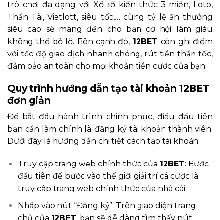
trò chơi đa dạng với Xổ số kiến thức 3 miền, Loto,
Thần Tài, Vietlott, siêu tốc,… cùng tỷ lệ ăn thưởng
siêu cao sẽ mang đến cho bạn cơ hội làm giàu
không thể bỏ lỡ. Bên cạnh đó,
12BET
còn ghi điểm
với tốc độ giao dịch nhanh chóng, rút tiền thần tốc,
đảm bảo an toàn cho mọi khoản tiền cược của bạn.
Quy trình hướng dẫn tạo tài khoản 12BET
đơn giản
Để bắt đầu hành trình chinh phục, điều đầu tiên
bạn cần làm chính là đăng ký tài khoản thành viên.
Dưới đây là hướng dẫn chi tiết cách tạo tài khoản:
Truy cập trang web chính thức của
12BET
: Bước
đầu tiên để bước vào thế giới giải trí cá cược là
truy cập trang web chính thức của nhà cái.
Nhấp vào nút “Đăng ký”: Trên giao diện trang
chủ của
12BET
, bạn sẽ dễ dàng tìm thấy nút