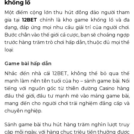
khổng lồ
Một điểm cộng lớn thu hút đông đảo người tham
gia tại
12BET
chính là kho game khổng lồ và đa
dạng, đáp ứng mọi nhu cầu giải trí của người chơi.
Bước chân vào thế giới cá cược, bạn sẽ choáng ngợp
trước hàng trăm trò chơi hấp dẫn, thuộc đủ mọi thể
loại:
Game bài hấp dẫn
Nhắc đến nhà cái 12BET, không thể bỏ qua thế
mạnh làm nên tên tuổi của họ – sảnh game bài. Nổi
tiếng với nguồn gốc từ thiên đường Casino hàng
đầu thế giới, đầu tư mạnh mẽ vào mảng game bài,
mang đến cho người chơi trải nghiệm đẳng cấp và
chuyên nghiệp.
Sảnh game bài thu hút hàng trăm nghìn lượt truy
cập mỗi ngày, với hàng chục triệu tiền thưởng được