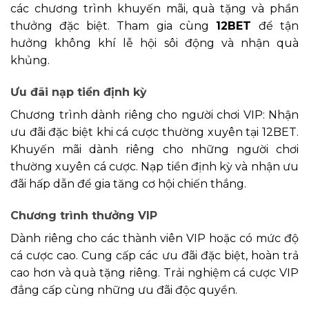
các chương trình khuyến mãi, quà tặng và phần
thưởng đặc biệt. Tham gia cùng
12BET
để tận
hưởng không khí lễ hội sôi động và nhận quà
khủng.
Ưu đãi nạp tiền định kỳ
Chương trình dành riêng cho người chơi VIP: Nhận
ưu đãi đặc biệt khi cá cược thường xuyên tại 12BET.
Khuyến mãi dành riêng cho những người chơi
thường xuyên cá cược. Nạp tiền định kỳ và nhận ưu
đãi hấp dẫn để gia tăng cơ hội chiến thắng.
Chương trình thưởng VIP
Dành riêng cho các thành viên VIP hoặc có mức độ
cá cược cao. Cung cấp các ưu đãi đặc biệt, hoàn trả
cao hơn và quà tặng riêng. Trải nghiệm cá cược VIP
đẳng cấp cùng những ưu đãi độc quyền.