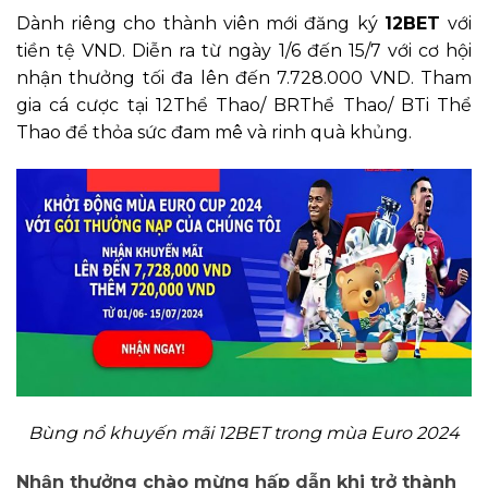
Dành riêng cho thành viên mới đăng ký
12BET
với
tiền tệ VND. Diễn ra từ ngày 1/6 đến 15/7 với cơ hội
nhận thưởng tối đa lên đến 7.728.000 VND. Tham
gia cá cược tại 12Thể Thao/ BRThể Thao/ BTi Thể
Thao để thỏa sức đam mê và rinh quà khủng.
Bùng nổ khuyến mãi 12BET trong mùa Euro 2024
Nhận thưởng chào mừng hấp dẫn khi trở thành