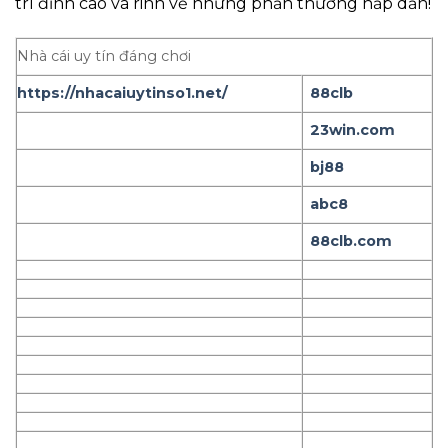
trí đỉnh cao và rinh về những phần thưởng hấp dẫn!
Nhà cái uy tín đáng chơi
https://nhacaiuytinso1.net/
88clb
23win.com
bj88
abc8
88clb.com