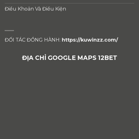
Điều Khoản Và Điều Kiện
ĐỐI TÁC ĐỒNG HÀNH:
https://kuwinzz.com/
ĐỊA CHỈ GOOGLE MAPS 12BET