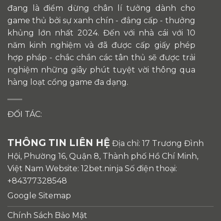
đang là điểm dừng chân lí tưởng dành cho
game thủ bởi sự xanh chín - đẳng cấp - thưởng
khủng lớn nhất 2024. Đến với nhà cái với 10
năm kinh nghiệm và đã được cấp giấy phép
hợp pháp - chắc chắn các tân thủ sẽ được trải
nghiệm những giây phút tuyệt vời thông qua
hàng loạt cổng game đa dạng.
ĐỐI TÁC:
THÔNG TIN LIÊN HỆ
Địa chỉ: 17 Trương Đình
Hội, Phường 16, Quận 8, Thành phố Hồ Chí Minh,
Việt Nam Website: 12bet.ninja Số điện thoại:
+84377328548
Google Sitemap
Chính Sách Bảo Mật