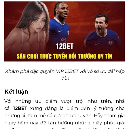
Khám phá đặc quyền VIP 12BET với vô số ưu đãi hấp
dẫn
Kết luận
Với những ưu điểm vượt trội như trên, nhà
cái
12BET
xứng đáng là điểm đến lý tưởng cho
những ai đam mê cá cược trực tuyến. Hãy tham gia
ngay hôm nay để tận hưởng những giây phút giải