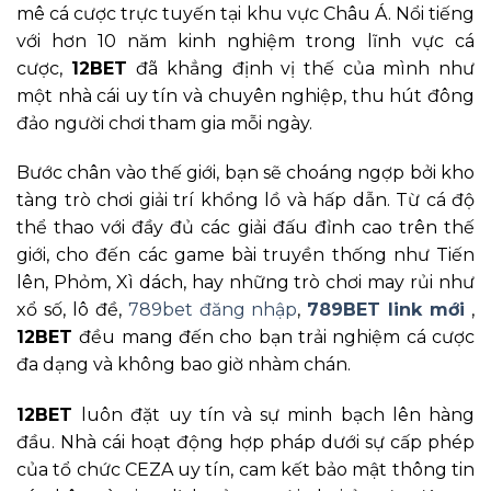
mê cá cược trực tuyến tại khu vực Châu Á. Nổi tiếng
với hơn 10 năm kinh nghiệm trong lĩnh vực cá
cược,
12BET
đã khẳng định vị thế của mình như
một nhà cái uy tín và chuyên nghiệp, thu hút đông
đảo người chơi tham gia mỗi ngày.
Bước chân vào thế giới, bạn sẽ choáng ngợp bởi kho
tàng trò chơi giải trí khổng lồ và hấp dẫn. Từ cá độ
thể thao với đầy đủ các giải đấu đỉnh cao trên thế
giới, cho đến các game bài truyền thống như Tiến
lên, Phỏm, Xì dách, hay những trò chơi may rủi như
xổ số, lô đề,
789bet đăng nhập
,
789BET link mới
,
12BET
đều mang đến cho bạn trải nghiệm cá cược
đa dạng và không bao giờ nhàm chán.
12BET
luôn đặt uy tín và sự minh bạch lên hàng
đầu. Nhà cái hoạt động hợp pháp dưới sự cấp phép
của tổ chức CEZA uy tín, cam kết bảo mật thông tin