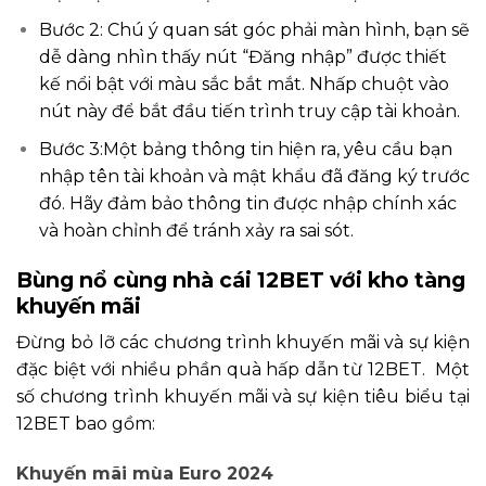
Bước 2: Chú ý quan sát góc phải màn hình, bạn sẽ
dễ dàng nhìn thấy nút “Đăng nhập” được thiết
kế nổi bật với màu sắc bắt mắt. Nhấp chuột vào
nút này để bắt đầu tiến trình truy cập tài khoản.
Bước 3:Một bảng thông tin hiện ra, yêu cầu bạn
nhập tên tài khoản và mật khẩu đã đăng ký trước
đó. Hãy đảm bảo thông tin được nhập chính xác
và hoàn chỉnh để tránh xảy ra sai sót.
Bùng nổ cùng nhà cái 12BET với kho tàng
khuyến mãi
Đừng bỏ lỡ các chương trình khuyến mãi và sự kiện
đặc biệt với nhiều phần quà hấp dẫn từ 12BET. Một
số chương trình khuyến mãi và sự kiện tiêu biểu tại
12BET bao gồm:
Khuyến mãi mùa Euro 2024