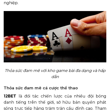
nghiệp.
Thỏa sức đam mê với kho game bài đa dạng và hấp
dẫn
Thỏa sức đam mê cá cược thể thao
12BET
là đối tác chiến lược của nhiều đội bóng
danh tiếng trên thế giới, sở hữu bản quyền phát
sóng trực tiếp hàng trăm trận cầu đỉnh cao. Tham