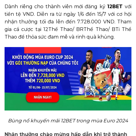
Dành riêng cho thành viên mới đăng ký
12BET
với
tiền tệ VND. Diễn ra từ ngày 1/6 đến 15/7 với cơ hội
nhận thưởng tối đa lên đến 7.728.000 VND. Tham
gia cá cược tại 12Thể Thao/ BRThể Thao/ BTi Thể
Thao để thỏa sức đam mê và rinh quà khủng.
Bùng nổ khuyến mãi 12BET trong mùa Euro 2024
Nhận thưởng chào mừng hấp dẫn khi trở thành