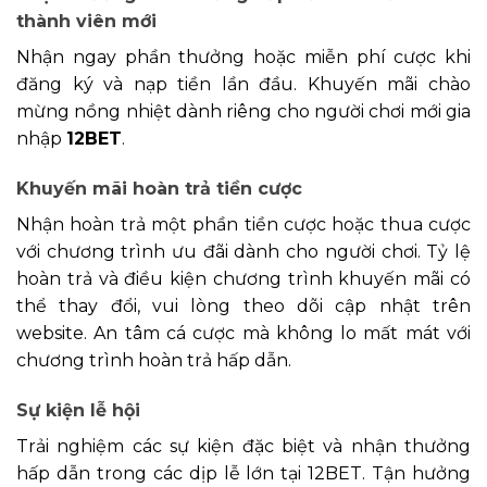
thành viên mới
Nhận ngay phần thưởng hoặc miễn phí cược khi
đăng ký và nạp tiền lần đầu. Khuyến mãi chào
mừng nồng nhiệt dành riêng cho người chơi mới gia
nhập
12BET
.
Khuyến mãi hoàn trả tiền cược
Nhận hoàn trả một phần tiền cược hoặc thua cược
với chương trình ưu đãi dành cho người chơi. Tỷ lệ
hoàn trả và điều kiện chương trình khuyến mãi có
thể thay đổi, vui lòng theo dõi cập nhật trên
website. An tâm cá cược mà không lo mất mát với
chương trình hoàn trả hấp dẫn.
Sự kiện lễ hội
Trải nghiệm các sự kiện đặc biệt và nhận thưởng
hấp dẫn trong các dịp lễ lớn tại 12BET. Tận hưởng