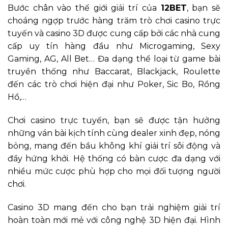
Bước chân vào thế giới giải trí của
12BET
, bạn sẽ
choáng ngợp trước hàng trăm trò chơi casino trực
tuyến và casino 3D được cung cấp bởi các nhà cung
cấp uy tín hàng đầu như Microgaming, Sexy
Gaming, AG, All Bet… Đa dạng thể loại từ game bài
truyền thống như Baccarat, Blackjack, Roulette
đến các trò chơi hiện đại như Poker, Sic Bo, Rồng
Hổ,…
Chơi casino trực tuyến, bạn sẽ được tận hưởng
những ván bài kịch tính cùng dealer xinh đẹp, nóng
bỏng, mang đến bầu không khí giải trí sôi động và
đầy hứng khởi. Hệ thống có bàn cược đa dạng với
nhiều mức cược phù hợp cho mọi đối tượng người
chơi.
Casino 3D mang đến cho bạn trải nghiệm giải trí
hoàn toàn mới mẻ với công nghệ 3D hiện đại. Hình