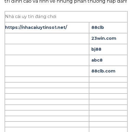
trí đỉnh cao và rinh về những phần thưởng hấp dẫn!
Nhà cái uy tín đáng chơi
https://nhacaiuytinso1.net/
88clb
23win.com
bj88
abc8
88clb.com