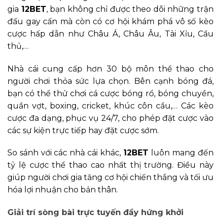
gia
12BET
, bạn không chỉ được theo dõi những trận
đấu gay cấn mà còn có cơ hội khám phá vô số kèo
cược hấp dẫn như Châu Á, Châu Âu, Tài Xỉu, Cầu
thủ,…
Nhà cái cung cấp hơn 30 bộ môn thể thao cho
người chơi thỏa sức lựa chọn. Bên cạnh bóng đá,
bạn có thể thử chơi cá cược bóng rổ, bóng chuyền,
quần vợt, boxing, cricket, khúc côn cầu,… Các kèo
cược đa dạng, phục vụ 24/7, cho phép đặt cược vào
các sự kiện trực tiếp hay đặt cược sớm.
So sánh với các nhà cái khác,
12BET
luôn mang đến
tỷ lệ cược thể thao cao nhất thị trường. Điều này
giúp người chơi gia tăng cơ hội chiến thắng và tối ưu
hóa lợi nhuận cho bản thân.
Giải trí sòng bài trực tuyến đầy hứng khởi