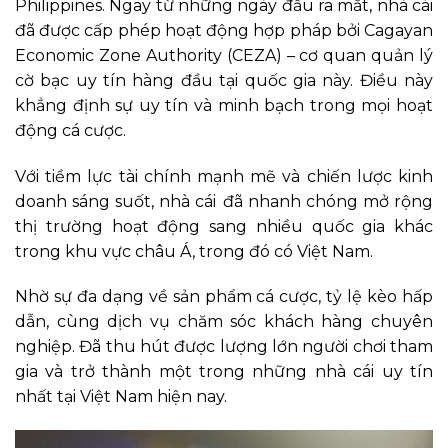
Philippines. Ngay từ những ngày đầu ra mắt, nhà cái
đã được cấp phép hoạt động hợp pháp bởi Cagayan
Economic Zone Authority (CEZA) – cơ quan quản lý
cờ bạc uy tín hàng đầu tại quốc gia này. Điều này
khẳng định sự uy tín và minh bạch trong mọi hoạt
động cá cược.
Với tiềm lực tài chính mạnh mẽ và chiến lược kinh
doanh sáng suốt, nhà cái
đã nhanh chóng mở rộng
thị trường hoạt động sang nhiều quốc gia khác
trong khu vực châu Á, trong đó có Việt Nam.
Nhờ sự đa dạng về sản phẩm cá cược, tỷ lệ kèo hấp
dẫn, cùng dịch vụ chăm sóc khách hàng chuyên
nghiệp. Đã thu hút được lượng lớn người chơi tham
gia và trở thành một trong những nhà cái uy tín
nhất tại Việt Nam hiện nay.