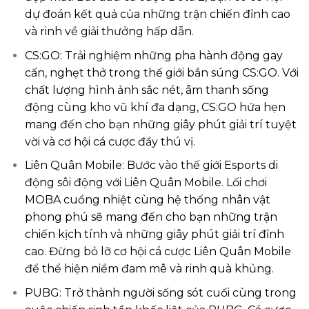
dự đoán kết quả của những trận chiến đỉnh cao
và rinh về giải thưởng hấp dẫn.
CS:GO: Trải nghiệm những pha hành động gay
cấn, nghẹt thở trong thế giới bắn súng CS:GO. Với
chất lượng hình ảnh sắc nét, âm thanh sống
động cùng kho vũ khí đa dạng, CS:GO hứa hẹn
mang đến cho bạn những giây phút giải trí tuyệt
vời và cơ hội cá cược đầy thú vị.
Liên Quân Mobile: Bước vào thế giới Esports di
động sôi động với Liên Quân Mobile. Lối chơi
MOBA cuồng nhiệt cùng hệ thống nhân vật
phong phú sẽ mang đến cho bạn những trận
chiến kịch tính và những giây phút giải trí đỉnh
cao. Đừng bỏ lỡ cơ hội cá cược Liên Quân Mobile
để thể hiện niềm đam mê và rinh quà khủng.
PUBG: Trở thành người sống sót cuối cùng trong