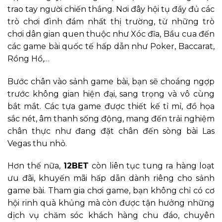
trao tay người chiến thắng. Nơi đây hội tụ đầy đủ các
trò chơi đình đám nhất thị trường, từ những trò
chơi dân gian quen thuộc như Xóc đĩa, Bầu cua đến
các game bài quốc tế hấp dẫn như Poker, Baccarat,
Rồng Hổ,…
Bước chân vào sảnh game bài, bạn sẽ choáng ngợp
trước không gian hiện đại, sang trọng và vô cùng
bắt mắt. Các tựa game được thiết kế tỉ mỉ, đồ họa
sắc nét, âm thanh sống động, mang đến trải nghiệm
chân thực như đang đặt chân đến sòng bài Las
Vegas thu nhỏ.
Hơn thế nữa,
12BET
còn liên tục tung ra hàng loạt
ưu đãi, khuyến mãi hấp dẫn dành riêng cho sảnh
game bài. Tham gia chơi game, bạn không chỉ có cơ
hội rinh quà khủng mà còn được tận hưởng những
dịch vụ chăm sóc khách hàng chu đáo, chuyên