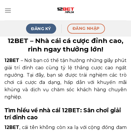
Skip
to
content
ĐĂNG NHẬP
ĐĂNG KÝ
12BET – Nhà cái cá cược đỉnh cao,
rinh ngay thưởng lớn!
12BET
– Nơi bạn có thể tận hưởng những giây phút
giải trí đỉnh cao cùng tỷ lệ thắng cược cao ngất
ngưởng. Tại đây, bạn sẽ được trải nghiệm các trò
chơi cá cược đa dạng, hấp dẫn với khuyến mãi
khủng và dịch vụ chăm sóc khách hàng chuyên
nghiệp.
Tìm hiểu về nhà cái 12BET: Sân chơi giải
trí đỉnh cao
12BET
, cái tên không còn xa lạ với cộng đồng đam