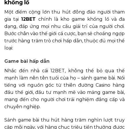
khổng lồ
Một điểm cộng lớn thu hút đông đảo người tham
gia tại
12BET
chính là kho game khổng lồ và đa
dạng, đáp ứng mọi nhu cầu giải trí của người chơi.
Bước chân vào thế giới cá cược, bạn sẽ choáng ngợp
trước hàng trăm trò chơi hấp dẫn, thuộc đủ mọi thể
loại:
Game bài hấp dẫn
Nhắc đến nhà cái 12BET, không thể bỏ qua thế
mạnh làm nên tên tuổi của họ – sảnh game bài. Nổi
tiếng với nguồn gốc từ thiên đường Casino hàng
đầu thế giới, đầu tư mạnh mẽ vào mảng game bài,
mang đến cho người chơi trải nghiệm đẳng cấp và
chuyên nghiệp.
Sảnh game bài thu hút hàng trăm nghìn lượt truy
cập mỗi ngày, với hàng chục triệu tiền thưởng được