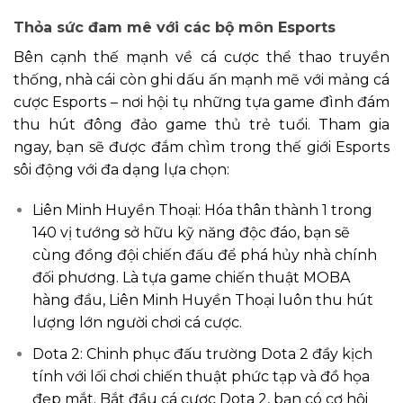
Thỏa sức đam mê với các bộ môn Esports
Bên cạnh thế mạnh về cá cược thể thao truyền
thống, nhà cái còn ghi dấu ấn mạnh mẽ với mảng cá
cược Esports – nơi hội tụ những tựa game đình đám
thu hút đông đảo game thủ trẻ tuổi. Tham gia
ngay, bạn sẽ được đắm chìm trong thế giới Esports
sôi động với đa dạng lựa chọn:
Liên Minh Huyền Thoại: Hóa thân thành 1 trong
140 vị tướng sở hữu kỹ năng độc đáo, bạn sẽ
cùng đồng đội chiến đấu để phá hủy nhà chính
đối phương. Là tựa game chiến thuật MOBA
hàng đầu, Liên Minh Huyền Thoại luôn thu hút
lượng lớn người chơi cá cược.
Dota 2: Chinh phục đấu trường Dota 2 đầy kịch
tính với lối chơi chiến thuật phức tạp và đồ họa
đẹp mắt. Bắt đầu cá cược Dota 2, bạn có cơ hội