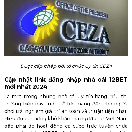
Được cấp phép bởi tổ chức uy tín CEZA
Cập nhật link đăng nhập nhà cái 12BET
mới nhất 2024
Là một trong những nhà cái uy tín hàng đầu thị
trường hiện nay, luôn nỗ lực mang đến cho người
chơi trải nghiệm giải trí an toàn và thuận tiện nhất.
Hiểu được những khó khăn mà người chơi Việt Nam
gặp phải do hoạt động cá cược trực tuyến chưa