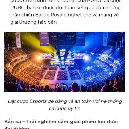
cuộc chiến sinh tồn khốc liệt của PUBG. Cá cược
PUBG, bạn sẽ được dự đoán kết quả của những
trận chiến Battle Royale nghẹt thở và mang về
giải thưởng hấp dẫn.
Đặt cược Esports dễ dàng và an toàn với hệ thống
cá cược uy tín
Bắn cá – Trải nghiệm cảm giác phiêu lưu dưới
đại dương