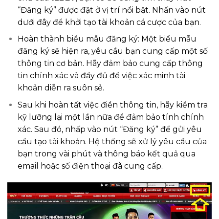
“Đăng ký” được đặt ở vị trí nổi bật. Nhấn vào nút
dưới đây để khởi tạo tài khoản cá cược của bạn.
Hoàn thành biểu mẫu đăng ký: Một biểu mẫu
đăng ký sẽ hiện ra, yêu cầu bạn cung cấp một số
thông tin cơ bản. Hãy đảm bảo cung cấp thông
tin chính xác và đầy đủ để việc xác minh tài
khoản diễn ra suôn sẻ.
Sau khi hoàn tất việc điền thông tin, hãy kiểm tra
kỹ lưỡng lại một lần nữa để đảm bảo tính chính
xác. Sau đó, nhấp vào nút “Đăng ký” để gửi yêu
cầu tạo tài khoản. Hệ thống sẽ xử lý yêu cầu của
bạn trong vài phút và thông báo kết quả qua
email hoặc số điện thoại đã cung cấp.