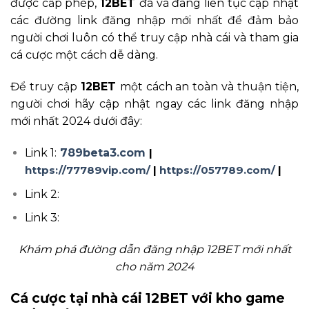
được cấp phép,
12BET
đã và đang liên tục cập nhật
các đường link đăng nhập mới nhất để đảm bảo
người chơi luôn có thể truy cập nhà cái và tham gia
cá cược một cách dễ dàng.
Để truy cập
12BET
một cách an toàn và thuận tiện,
người chơi hãy cập nhật ngay các link đăng nhập
mới nhất 2024 dưới đây:
Link 1:
789beta3.com
|
https://77789vip.com/
|
https://057789.com/
|
Link 2:
Link 3:
Khám phá đường dẫn đăng nhập 12BET mới nhất
cho năm 2024
Cá cược tại nhà cái 12BET với kho game