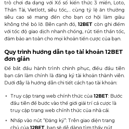
trò chơi đa dạng với Xổ số kiến thức 3 miền, Loto,
Thần Tài, Vietlott, siêu tốc,… cùng tỷ lệ ăn thưởng
siêu cao sẽ mang đến cho bạn cơ hội làm giàu
không thể bỏ lỡ. Bên cạnh đó,
12BET
còn ghi điểm
với tốc độ giao dịch nhanh chóng, rút tiền thần tốc,
đảm bảo an toàn cho mọi khoản tiền cược của bạn.
Quy trình hướng dẫn tạo tài khoản 12BET
đơn giản
Để bắt đầu hành trình chinh phục, điều đầu tiên
bạn cần làm chính là đăng ký tài khoản thành viên.
Dưới đây là hướng dẫn chi tiết cách tạo tài khoản:
Truy cập trang web chính thức của
12BET
: Bước
đầu tiên để bước vào thế giới giải trí cá cược là
truy cập trang web chính thức của nhà cái.
Nhấp vào nút “Đăng ký”: Trên giao diện trang
chủ của
12BET
, bạn sẽ dễ dàng tìm thấy nút