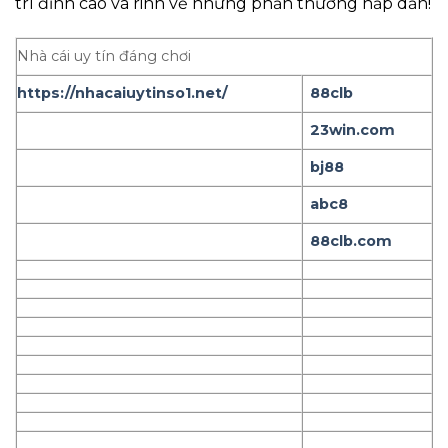
trí đỉnh cao và rinh về những phần thưởng hấp dẫn!
Nhà cái uy tín đáng chơi
https://nhacaiuytinso1.net/
88clb
23win.com
bj88
abc8
88clb.com