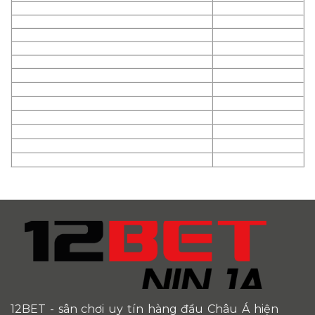
12BET
- sân chơi uy tín hàng đầu Châu Á hiện