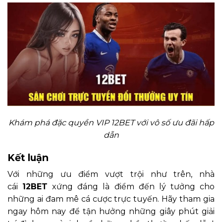
Khám phá đặc quyền VIP 12BET với vô số ưu đãi hấp
dẫn
Kết luận
Với những ưu điểm vượt trội như trên, nhà
cái
12BET
xứng đáng là điểm đến lý tưởng cho
những ai đam mê cá cược trực tuyến. Hãy tham gia
ngay hôm nay để tận hưởng những giây phút giải