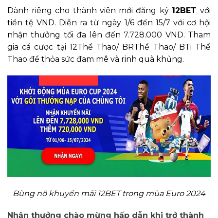
Dành riêng cho thành viên mới đăng ký
12BET
với
tiền tệ VND. Diễn ra từ ngày 1/6 đến 15/7 với cơ hội
nhận thưởng tối đa lên đến 7.728.000 VND. Tham
gia cá cược tại 12Thể Thao/ BRThể Thao/ BTi Thể
Thao để thỏa sức đam mê và rinh quà khủng.
Bùng nổ khuyến mãi 12BET trong mùa Euro 2024
Nhận thưởng chào mừng hấp dẫn khi trở thành