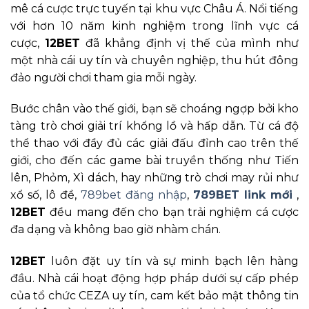
mê cá cược trực tuyến tại khu vực Châu Á. Nổi tiếng
với hơn 10 năm kinh nghiệm trong lĩnh vực cá
cược,
12BET
đã khẳng định vị thế của mình như
một nhà cái uy tín và chuyên nghiệp, thu hút đông
đảo người chơi tham gia mỗi ngày.
Bước chân vào thế giới, bạn sẽ choáng ngợp bởi kho
tàng trò chơi giải trí khổng lồ và hấp dẫn. Từ cá độ
thể thao với đầy đủ các giải đấu đỉnh cao trên thế
giới, cho đến các game bài truyền thống như Tiến
lên, Phỏm, Xì dách, hay những trò chơi may rủi như
xổ số, lô đề,
789bet đăng nhập
,
789BET link mới
,
12BET
đều mang đến cho bạn trải nghiệm cá cược
đa dạng và không bao giờ nhàm chán.
12BET
luôn đặt uy tín và sự minh bạch lên hàng
đầu. Nhà cái hoạt động hợp pháp dưới sự cấp phép
của tổ chức CEZA uy tín, cam kết bảo mật thông tin