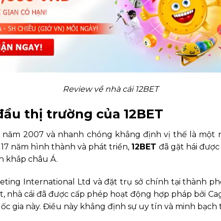
Review về nhà cái 12BET
đầu thị trường của 12BET
ừ năm 2007 và nhanh chóng khẳng định vị thế là một n
n 17 năm hình thành và phát triển,
12BET
đã gặt hái được
n khắp châu Á.
eting International Ltd và đặt trụ sở chính tại thành p
ắt, nhà cái đã được cấp phép hoạt động hợp pháp bởi Ca
ốc gia này. Điều này khẳng định sự uy tín và minh bạch