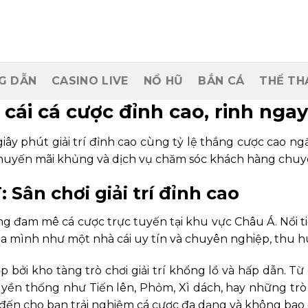
G DẪN
CASINO LIVE
NỔ HŨ
BẮN CÁ
THỂ TH
cái cá cược đỉnh cao, rinh nga
ây phút giải trí đỉnh cao cùng tỷ lệ thắng cược cao ngấ
 khuyến mãi khủng và dịch vụ chăm sóc khách hàng chuy
 Sân chơi giải trí đỉnh cao
ồng đam mê cá cược trực tuyến tại khu vực Châu Á. Nổi 
ủa mình như một nhà cái uy tín và chuyên nghiệp, thu h
 bởi kho tàng trò chơi giải trí khổng lồ và hấp dẫn. Từ 
uyền thống như Tiến lên, Phỏm, Xì dách, hay những trò 
ến cho bạn trải nghiệm cá cược đa dạng và không bao 