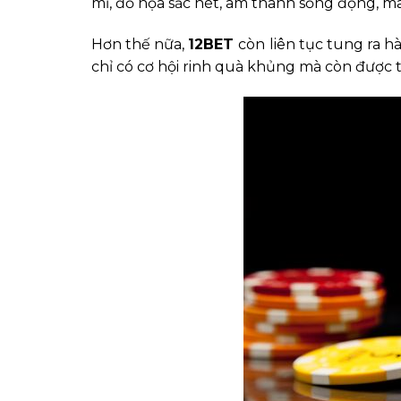
mỉ, đồ họa sắc nét, âm thanh sống động, m
Hơn thế nữa,
12BET
còn liên tục tung ra 
chỉ có cơ hội rinh quà khủng mà còn được