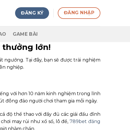
ĐĂNG NHẬP
ĐĂNG KÝ
AO
GAME BÀI
y thưởng lớn!
t ngưởng. Tại đây, bạn sẽ được trải nghiệm
ên nghiệp.
tiếng với hơn 10 năm kinh nghiệm trong lĩnh
út đông đảo người chơi tham gia mỗi ngày.
cá độ thể thao với đầy đủ các giải đấu đỉnh
chơi may rủi như xổ số, lô đề,
789bet đăng
giờ nhàm chán.