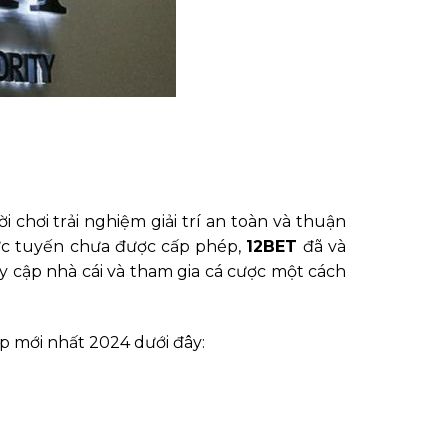
chơi trải nghiệm giải trí an toàn và thuận
rực tuyến chưa được cấp phép,
12BET
đã và
y cập nhà cái và tham gia cá cược một cách
ập mới nhất 2024 dưới đây: