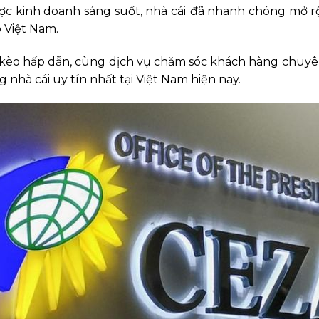
ợc kinh doanh sáng suốt, nhà cái
đã nhanh chóng mở rộ
ó Việt Nam.
ệ kèo hấp dẫn, cùng dịch vụ chăm sóc khách hàng chuyê
 nhà cái uy tín nhất tại Việt Nam hiện nay.