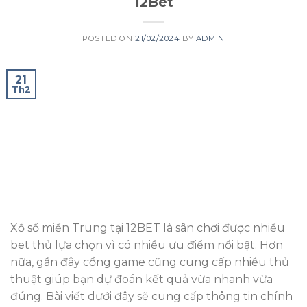
12Bet
POSTED ON
21/02/2024
BY
ADMIN
21
Th2
Xổ số miền Trung tại 12BET là sân chơi được nhiều
bet thủ lựa chọn vì có nhiều ưu điểm nổi bật. Hơn
nữa, gần đây cổng game cũng cung cấp nhiều thủ
thuật giúp bạn dự đoán kết quả vừa nhanh vừa
đúng. Bài viết dưới đây sẽ cung cấp thông tin chính