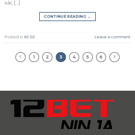
xác […]
CONTINUE READING
→
Posted in
Xổ Số
Leave a comment
1
2
3
4
5
6