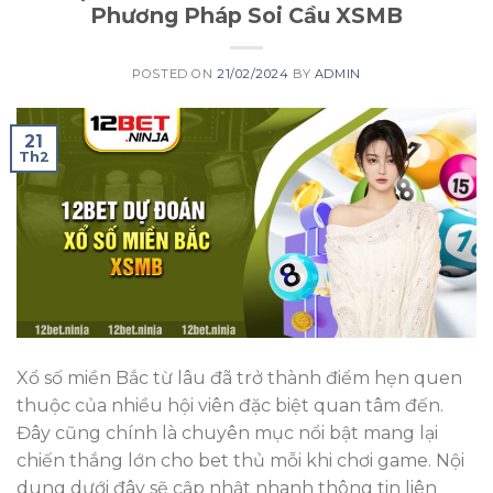
Phương Pháp Soi Cầu XSMB
POSTED ON
21/02/2024
BY
ADMIN
21
Th2
Xổ số miền Bắc từ lâu đã trở thành điểm hẹn quen
thuộc của nhiều hội viên đặc biệt quan tâm đến.
Đây cũng chính là chuyên mục nổi bật mang lại
chiến thắng lớn cho bet thủ mỗi khi chơi game. Nội
dung dưới đây sẽ cập nhật nhanh thông tin liên