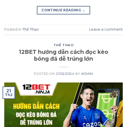
CONTINUE READING
→
Posted in
Thể Thao
Leave a comment
THỂ THAO
12BET hướng dẫn cách đọc kèo
bóng đá dễ trúng lớn
POSTED ON
21/02/2024
BY
ADMIN
21
Th2