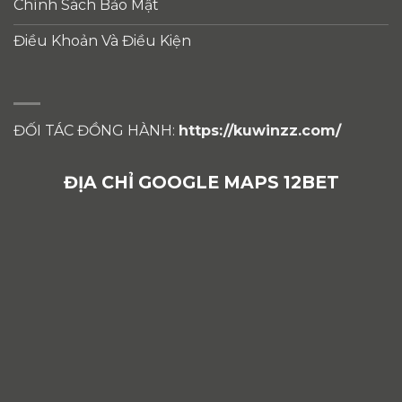
Chính Sách Bảo Mật
Điều Khoản Và Điều Kiện
ĐỐI TÁC ĐỒNG HÀNH:
https://kuwinzz.com/
ĐỊA CHỈ GOOGLE MAPS 12BET