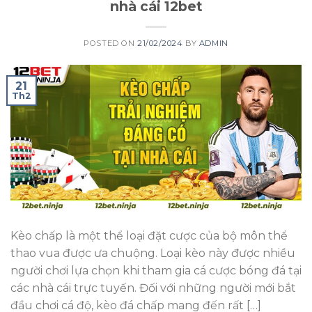
nhà cái 12bet
POSTED ON
21/02/2024
BY
ADMIN
21
Th2
Kèo chấp là một thể loại đặt cược của bộ môn thể
thao vua được ưa chuộng. Loại kèo này được nhiều
người chơi lựa chọn khi tham gia cá cược bóng đá tại
các nhà cái trực tuyến. Đối với những người mới bắt
đầu chơi cá độ, kèo đá chấp mang đến rất […]